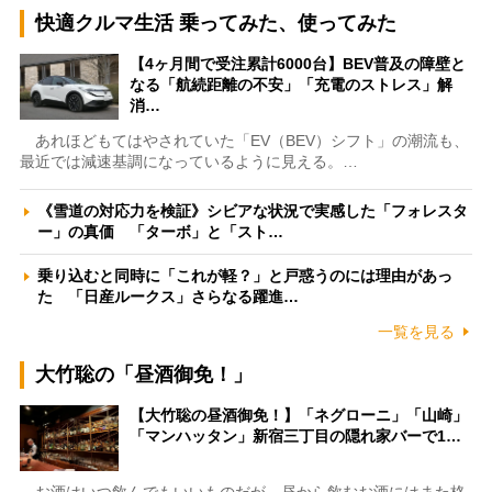
快適クルマ生活 乗ってみた、使ってみた
【4ヶ月間で受注累計6000台】BEV普及の障壁と
なる「航続距離の不安」「充電のストレス」解
消…
あれほどもてはやされていた「EV（BEV）シフト」の潮流も、
最近では減速基調になっているように見える。…
《雪道の対応力を検証》シビアな状況で実感した「フォレスタ
ー」の真価 「ターボ」と「スト…
乗り込むと同時に「これが軽？」と戸惑うのには理由があっ
た 「日産ルークス」さらなる躍進…
一覧を見る
大竹聡の「昼酒御免！」
【大竹聡の昼酒御免！】「ネグローニ」「山崎」
「マンハッタン」新宿三丁目の隠れ家バーで1…