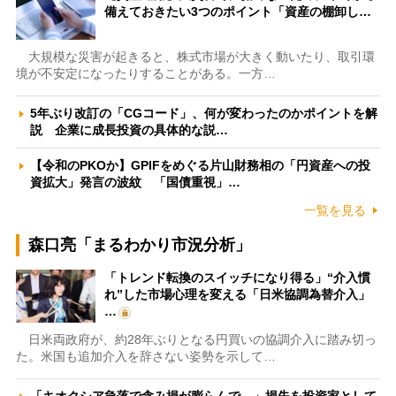
備えておきたい3つのポイント「資産の棚卸し…
大規模な災害が起きると、株式市場が大きく動いたり、取引環
境が不安定になったりすることがある。一方…
5年ぶり改訂の「CGコード」、何が変わったのかポイントを解
説 企業に成長投資の具体的な説…
【令和のPKOか】GPIFをめぐる片山財務相の「円資産への投
資拡大」発言の波紋 「国債重視」…
一覧を見る
森口亮「まるわかり市況分析」
「トレンド転換のスイッチになり得る」“介入慣
れ”した市場心理を変える「日米協調為替介入」
…
日米両政府が、約28年ぶりとなる円買いの協調介入に踏み切っ
た。米国も追加介入を辞さない姿勢を示して…