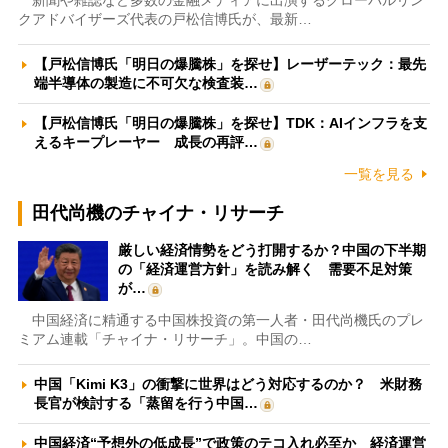
新聞や雑誌など多数の金融メディアに出演するグローバルリン
クアドバイザーズ代表の戸松信博氏が、最新…
【戸松信博氏「明日の爆騰株」を探せ】レーザーテック：最先
端半導体の製造に不可欠な検査装…
【戸松信博氏「明日の爆騰株」を探せ】TDK：AIインフラを支
えるキープレーヤー 成長の再評…
一覧を見る
田代尚機のチャイナ・リサーチ
厳しい経済情勢をどう打開するか？中国の下半期
の「経済運営方針」を読み解く 需要不足対策
が…
中国経済に精通する中国株投資の第一人者・田代尚機氏のプレ
ミアム連載「チャイナ・リサーチ」。中国の…
中国「Kimi K3」の衝撃に世界はどう対応するのか？ 米財務
長官が検討する「蒸留を行う中国…
中国経済“予想外の低成長”で政策のテコ入れ必至か 経済運営