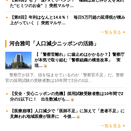
【第9回】もう一度FXでリベンジ！ 種銭は差し押さえを免れ
た”ヒミツのお金” ｜ 突然マルサ…
【第8回】年利はなんと14.6％！ 毎日5万円超の延滞税が積み
上がっていく ｜ 突然マルサ…
一覧を見る
河合雅司「人口減少ニッポンの活路」
【「警察官離れ」に歯止めはかかるか？】警察庁
が本気で取り組む「警察組織の構造改革」 実
現…
警察庁が目下、頭を悩ませているのが「警察官不足」だ。警察
官の採用試験の受験者数は10年間で2分の1以…
【安全・安心ニッポンの危機】採用試験受験者数は10年間で2
分の1以下に！ 出生数減がも…
【医療崩壊】人口減少で「医師不足」に加えて「患者不足」に
見舞われ地域医療が限界に 今後…
一覧を見る