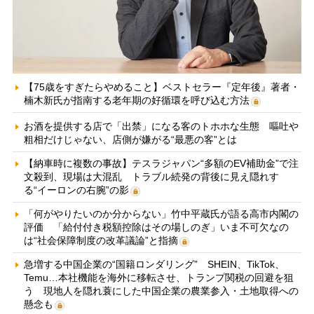
【75歳をすぎたらやめること】ベストセラー『定年後』著者・
楠木新氏が指南する老年期の好循環を呼び込む方法
お酒を提供する店で「出禁」になる客のトホホな生態 嘔吐や
粗相だけじゃない、店側が嫌がる“最悪の客”とは
【納車時に複数の事故】テスラジャパン“多額のEV補助金”で注
文殺到、現場は大混乱 トラブル続発の背後に見え隠れす
る“イーロンの右腕”の影
「何がやりたいのか分からない」竹中平蔵氏が語る高市内閣の
評価 「給付付き税額控除はその場しのぎ」いま不可欠なの
は“社会保障制度の改革議論”と指摘
急増する中国企業の“国籍ロンダリング” SHEIN、TikTok、
Temu…本社機能を海外に移転させ、トランプ関税の回避を狙
う 現地人を隠れ蓑にした中国企業の農業参入・土地取得への
懸念も