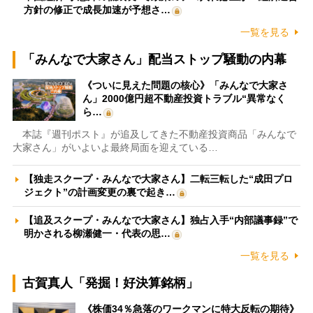
方針の修正で成長加速が予想さ…
一覧を見る
「みんなで大家さん」配当ストップ騒動の内幕
《ついに見えた問題の核心》「みんなで大家さ
ん」2000億円超不動産投資トラブル“異常なく
ら…
本誌『週刊ポスト』が追及してきた不動産投資商品「みんなで
大家さん」がいよいよ最終局面を迎えている…
【独走スクープ・みんなで大家さん】二転三転した“成田プロ
ジェクト”の計画変更の裏で起き…
【追及スクープ・みんなで大家さん】独占入手“内部議事録”で
明かされる柳瀬健一・代表の思…
一覧を見る
古賀真人「発掘！好決算銘柄」
《株価34％急落のワークマンに特大反転の期待》