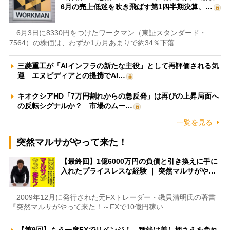
6月の売上低迷を吹き飛ばす第1四半期決算、…
6月3日に8330円をつけたワークマン（東証スタンダード・
7564）の株価は、わずか1カ月あまりで約34％下落…
三菱重工が「AIインフラの新たな主役」として再評価される気
運 エヌビディアとの提携でAI…
キオクシアHD「7万円割れからの急反発」は再びの上昇局面へ
の反転シグナルか？ 市場のムー…
一覧を見る
突然マルサがやって来た！
【最終回】1億6000万円の負債と引き換えに手に
入れたプライスレスな経験 ｜ 突然マルサがや…
2009年12月に発行された元FXトレーダー・磯貝清明氏の著書
『突然マルサがやって来た！～FXで10億円稼い…