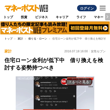
ログイン
トップ
投資
ビジネス
キャリア
ライフ
マネー
トップ
家計
借りる・ローン
住宅ローン金利が低下中 借り換えを検討する
家計
2016.07.18 16:00
女性セブン
住宅ローン金利が低下中 借り換えを検
討する姿勢持つべき
もっと見る
arrow_forward_ios