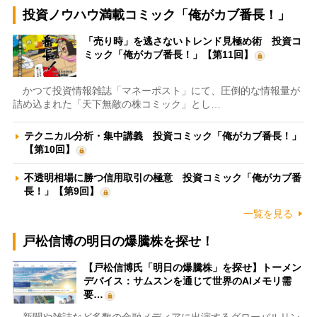
投資ノウハウ満載コミック「俺がカブ番長！」
「売り時」を逃さないトレンド見極め術 投資コ
ミック「俺がカブ番長！」【第11回】
かつて投資情報雑誌「マネーポスト」にて、圧倒的な情報量が
詰め込まれた「天下無敵の株コミック」とし…
テクニカル分析・集中講義 投資コミック「俺がカブ番長！」
【第10回】
不透明相場に勝つ信用取引の極意 投資コミック「俺がカブ番
長！」【第9回】
一覧を見る
戸松信博の明日の爆騰株を探せ！
【戸松信博氏「明日の爆騰株」を探せ】トーメン
デバイス：サムスンを通じて世界のAIメモリ需
要…