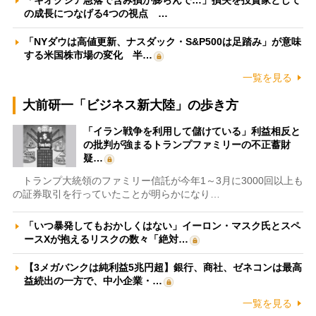
「キオクシア急落で含み損が膨らんで…」損失を投資家として
の成長につなげる4つの視点 …
「NYダウは高値更新、ナスダック・S&P500は足踏み」が意味
する米国株市場の変化 半…
一覧を見る
大前研一「ビジネス新大陸」の歩き方
「イラン戦争を利用して儲けている」利益相反と
の批判が強まるトランプファミリーの不正蓄財
疑…
トランプ大統領のファミリー信託が今年1～3月に3000回以上も
の証券取引を行っていたことが明らかになり…
「いつ暴発してもおかしくはない」イーロン・マスク氏とスペ
ースXが抱えるリスクの数々「絶対…
【3メガバンクは純利益5兆円超】銀行、商社、ゼネコンは最高
益続出の一方で、中小企業・…
一覧を見る