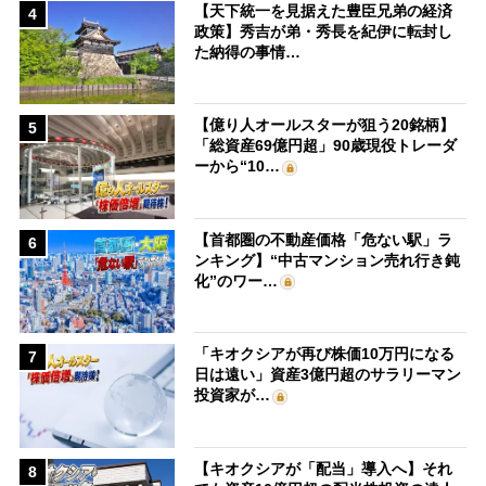
【天下統一を見据えた豊臣兄弟の経済
4
政策】秀吉が弟・秀長を紀伊に転封し
た納得の事情…
【億り人オールスターが狙う20銘柄】
5
「総資産69億円超」90歳現役トレーダ
ーから“10…
【首都圏の不動産価格「危ない駅」ラ
6
ンキング】“中古マンション売れ行き鈍
化”のワー…
「キオクシアが再び株価10万円になる
7
日は遠い」資産3億円超のサラリーマン
投資家が…
【キオクシアが「配当」導入へ】それ
8