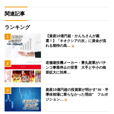
関連記事
ランキング
【資産10億円超・かんちさんが厳
1
選！】「キオクシアの次」に資金が流
れる期待の高…
老舗遊技機メーカー・豊丸産業がパチ
2
ンコ事業停止の背景 大手と中小の格
差拡大に拍車…
資産10億円超の投資家が明かす“AI・半
3
導体相場に乗らなかった理由” フルポ
ジション…