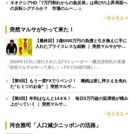
キオクシアHD「7万円割れからの急反発」は再びの上昇局面へ
の反転シグナルか？ 市場のムー…
一覧を見る
突然マルサがやって来た！
【最終回】1億6000万円の負債と引き換えに手に
入れたプライスレスな経験 ｜ 突然マルサがや…
2009年12月に発行された元FXトレーダー・磯貝清明氏の著書
『突然マルサがやって来た！～FXで10億円稼い…
【第9回】もう一度FXでリベンジ！ 種銭は差し押さえを免れ
た”ヒミツのお金” ｜ 突然マルサ…
【第8回】年利はなんと14.6％！ 毎日5万円超の延滞税が積み
上がっていく ｜ 突然マルサ…
一覧を見る
河合雅司「人口減少ニッポンの活路」