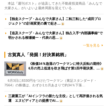
本誌『週刊ポスト』が追及してきた不動産投資商品「みんなで
大家さん」がいよいよ最終局面を迎えている…
【独走スクープ・みんなで大家さん】二転三転した“成田プロ
ジェクト”の計画変更の裏で起き…
【追及スクープ・みんなで大家さん】独占入手“内部議事録”で
明かされる柳瀬健一・代表の思…
一覧を見る
古賀真人「発掘！好決算銘柄」
《株価34％急落のワークマンに特大反転の期待》
6月の売上低迷を吹き飛ばす第1四半期決算、…
6月3日に8330円をつけたワークマン（東証スタンダード・
7564）の株価は、わずか1カ月あまりで約34％下落…
三菱重工が「AIインフラの新たな主役」として再評価される気
運 エヌビディアとの提携でAI…