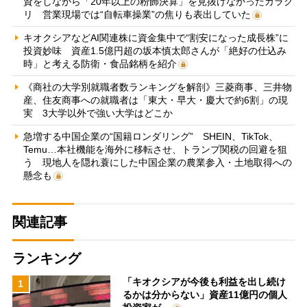
資をしながら「20年以上の粉飾決算」を見抜けなかったカラク
リ 営業現場では“自転車操業”の焦りも表出していた
キオクシアなどAI関連株に資金集中で“割安になった成長株”に
投資妙味 資産1.5億円超の坂本慎太郎さんが「絶好の仕込み
時」と考える防衛・食品銘柄を紹介
《商社の大学別就職者数ランキングを解剖》三菱商事、三井物
産、住友商事への就職者は「東大・早大・慶大で約6割」の現
実 3大学以外で強い大学はどこか
急増する中国企業の“国籍ロンダリング” SHEIN、TikTok、
Temu…本社機能を海外に移転させ、トランプ関税の回避を狙
う 現地人を隠れ蓑にした中国企業の農業参入・土地取得への
懸念も
関連記事
ランキング
「キオクシアが今後も利益を出し続け
1
るかは分からない」資産11億円の個人