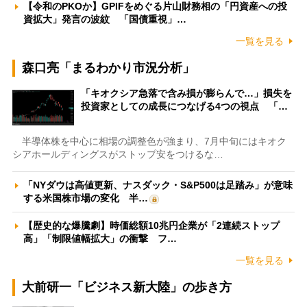
【令和のPKOか】GPIFをめぐる片山財務相の「円資産への投
資拡大」発言の波紋 「国債重視」…
一覧を見る
森口亮「まるわかり市況分析」
「キオクシア急落で含み損が膨らんで…」損失を
投資家としての成長につなげる4つの視点 「…
半導体株を中心に相場の調整色が強まり、7月中旬にはキオク
シアホールディングスがストップ安をつけるな…
「NYダウは高値更新、ナスダック・S&P500は足踏み」が意味
する米国株市場の変化 半…
【歴史的な爆騰劇】時価総額10兆円企業が「2連続ストップ
高」「制限値幅拡大」の衝撃 フ…
一覧を見る
大前研一「ビジネス新大陸」の歩き方