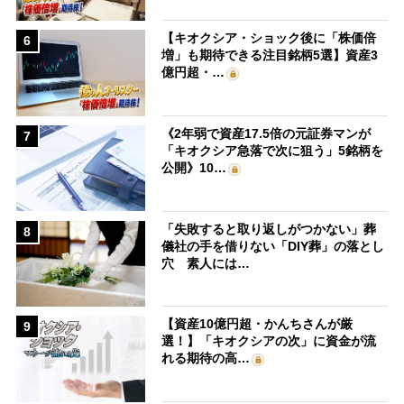
【キオクシア・ショック後に「株価倍
6
増」も期待できる注目銘柄5選】資産3
億円超・…
《2年弱で資産17.5倍の元証券マンが
7
「キオクシア急落で次に狙う」5銘柄を
公開》10…
「失敗すると取り返しがつかない」葬
8
儀社の手を借りない「DIY葬」の落とし
穴 素人には…
【資産10億円超・かんちさんが厳
9
選！】「キオクシアの次」に資金が流
れる期待の高…