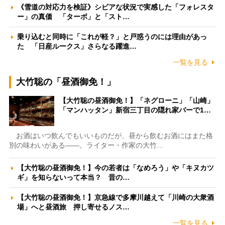
《雪道の対応力を検証》シビアな状況で実感した「フォレスタ
ー」の真価 「ターボ」と「スト…
乗り込むと同時に「これが軽？」と戸惑うのには理由があっ
た 「日産ルークス」さらなる躍進…
一覧を見る
大竹聡の「昼酒御免！」
【大竹聡の昼酒御免！】「ネグローニ」「山崎」
「マンハッタン」新宿三丁目の隠れ家バーで1…
お酒はいつ飲んでもいいものだが、昼から飲むお酒にはまた格
別の味わいがある――。ライター・作家の大竹…
【大竹聡の昼酒御免！】今の若者は「なめろう」や「キヌカツ
ギ」を知らないって本当？ 昔の…
【大竹聡の昼酒御免！】京急線で多摩川越えて「川崎の大衆酒
場」へと昼酒旅 押し寄せるノス…
一覧を見る