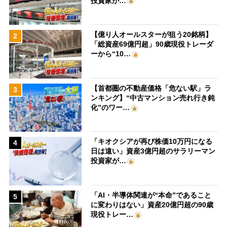
投資家が…
【億り人オールスターが狙う20銘柄】
2
「総資産69億円超」90歳現役トレーダ
ーから“10…
【首都圏の不動産価格「危ない駅」ラ
3
ンキング】“中古マンション売れ行き鈍
化”のワー…
「キオクシアが再び株価10万円になる
4
日は遠い」資産3億円超のサラリーマン
投資家が…
「AI・半導体関連が“本命”であること
5
に変わりはない」資産20億円超の90歳
現役トレー…