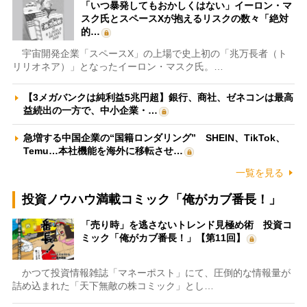
「いつ暴発してもおかしくはない」イーロン・マ
スク氏とスペースXが抱えるリスクの数々「絶対
的…
宇宙開発企業「スペースX」の上場で史上初の「兆万長者（ト
リリオネア）」となったイーロン・マスク氏。…
【3メガバンクは純利益5兆円超】銀行、商社、ゼネコンは最高
益続出の一方で、中小企業・…
急増する中国企業の“国籍ロンダリング” SHEIN、TikTok、
Temu…本社機能を海外に移転させ…
一覧を見る
投資ノウハウ満載コミック「俺がカブ番長！」
「売り時」を逃さないトレンド見極め術 投資コ
ミック「俺がカブ番長！」【第11回】
かつて投資情報雑誌「マネーポスト」にて、圧倒的な情報量が
詰め込まれた「天下無敵の株コミック」とし…