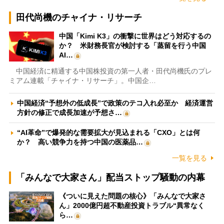
田代尚機のチャイナ・リサーチ
中国「Kimi K3」の衝撃に世界はどう対応するの
か？ 米財務長官が検討する「蒸留を行う中国
AI…
中国経済に精通する中国株投資の第一人者・田代尚機氏のプレ
ミアム連載「チャイナ・リサーチ」。中国企…
中国経済“予想外の低成長”で政策のテコ入れ必至か 経済運営
方針の修正で成長加速が予想さ…
“AI革命”で爆発的な需要拡大が見込まれる「CXO」とは何
か？ 高い競争力を持つ中国の医薬品…
一覧を見る
「みんなで大家さん」配当ストップ騒動の内幕
《ついに見えた問題の核心》「みんなで大家さ
ん」2000億円超不動産投資トラブル“異常なく
ら…