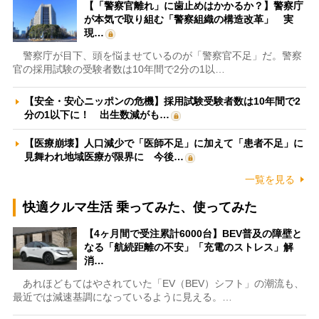
【「警察官離れ」に歯止めはかかるか？】警察庁
が本気で取り組む「警察組織の構造改革」 実
現…
警察庁が目下、頭を悩ませているのが「警察官不足」だ。警察
官の採用試験の受験者数は10年間で2分の1以…
【安全・安心ニッポンの危機】採用試験受験者数は10年間で2
分の1以下に！ 出生数減がも…
【医療崩壊】人口減少で「医師不足」に加えて「患者不足」に
見舞われ地域医療が限界に 今後…
一覧を見る
快適クルマ生活 乗ってみた、使ってみた
【4ヶ月間で受注累計6000台】BEV普及の障壁と
なる「航続距離の不安」「充電のストレス」解
消…
あれほどもてはやされていた「EV（BEV）シフト」の潮流も、
最近では減速基調になっているように見える。…