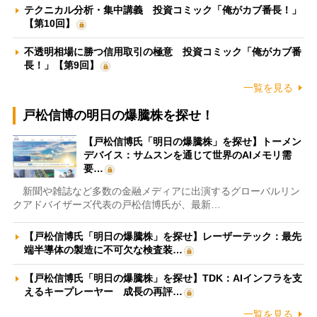
テクニカル分析・集中講義 投資コミック「俺がカブ番長！」
【第10回】
不透明相場に勝つ信用取引の極意 投資コミック「俺がカブ番
長！」【第9回】
一覧を見る
戸松信博の明日の爆騰株を探せ！
【戸松信博氏「明日の爆騰株」を探せ】トーメン
デバイス：サムスンを通じて世界のAIメモリ需
要…
新聞や雑誌など多数の金融メディアに出演するグローバルリン
クアドバイザーズ代表の戸松信博氏が、最新…
【戸松信博氏「明日の爆騰株」を探せ】レーザーテック：最先
端半導体の製造に不可欠な検査装…
【戸松信博氏「明日の爆騰株」を探せ】TDK：AIインフラを支
えるキープレーヤー 成長の再評…
一覧を見る