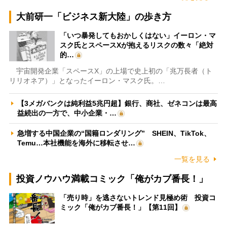
大前研一「ビジネス新大陸」の歩き方
「いつ暴発してもおかしくはない」イーロン・マ
スク氏とスペースXが抱えるリスクの数々「絶対
的…
宇宙開発企業「スペースX」の上場で史上初の「兆万長者（ト
リリオネア）」となったイーロン・マスク氏。…
【3メガバンクは純利益5兆円超】銀行、商社、ゼネコンは最高
益続出の一方で、中小企業・…
急増する中国企業の“国籍ロンダリング” SHEIN、TikTok、
Temu…本社機能を海外に移転させ…
一覧を見る
投資ノウハウ満載コミック「俺がカブ番長！」
「売り時」を逃さないトレンド見極め術 投資コ
ミック「俺がカブ番長！」【第11回】