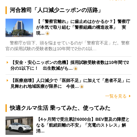
河合雅司「人口減少ニッポンの活路」
【「警察官離れ」に歯止めはかかるか？】警察庁
が本気で取り組む「警察組織の構造改革」 実
現…
警察庁が目下、頭を悩ませているのが「警察官不足」だ。警察
官の採用試験の受験者数は10年間で2分の1以…
【安全・安心ニッポンの危機】採用試験受験者数は10年間で2
分の1以下に！ 出生数減がも…
【医療崩壊】人口減少で「医師不足」に加えて「患者不足」に
見舞われ地域医療が限界に 今後…
一覧を見る
快適クルマ生活 乗ってみた、使ってみた
【4ヶ月間で受注累計6000台】BEV普及の障壁と
なる「航続距離の不安」「充電のストレス」解
消…