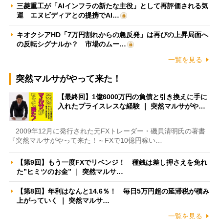
三菱重工が「AIインフラの新たな主役」として再評価される気
運 エヌビディアとの提携でAI…
キオクシアHD「7万円割れからの急反発」は再びの上昇局面へ
の反転シグナルか？ 市場のムー…
一覧を見る
突然マルサがやって来た！
【最終回】1億6000万円の負債と引き換えに手に
入れたプライスレスな経験 ｜ 突然マルサがや…
2009年12月に発行された元FXトレーダー・磯貝清明氏の著書
『突然マルサがやって来た！～FXで10億円稼い…
【第9回】もう一度FXでリベンジ！ 種銭は差し押さえを免れ
た”ヒミツのお金” ｜ 突然マルサ…
【第8回】年利はなんと14.6％！ 毎日5万円超の延滞税が積み
上がっていく ｜ 突然マルサ…
一覧を見る