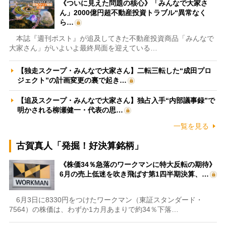
《ついに見えた問題の核心》「みんなで大家さ
ん」2000億円超不動産投資トラブル“異常なく
ら…
本誌『週刊ポスト』が追及してきた不動産投資商品「みんなで
大家さん」がいよいよ最終局面を迎えている…
【独走スクープ・みんなで大家さん】二転三転した“成田プロ
ジェクト”の計画変更の裏で起き…
【追及スクープ・みんなで大家さん】独占入手“内部議事録”で
明かされる柳瀬健一・代表の思…
一覧を見る
古賀真人「発掘！好決算銘柄」
《株価34％急落のワークマンに特大反転の期待》
6月の売上低迷を吹き飛ばす第1四半期決算、…
6月3日に8330円をつけたワークマン（東証スタンダード・
7564）の株価は、わずか1カ月あまりで約34％下落…