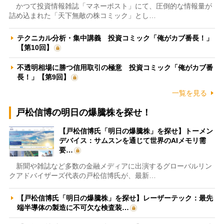
かつて投資情報雑誌「マネーポスト」にて、圧倒的な情報量が
詰め込まれた「天下無敵の株コミック」とし…
テクニカル分析・集中講義 投資コミック「俺がカブ番長！」
【第10回】
不透明相場に勝つ信用取引の極意 投資コミック「俺がカブ番
長！」【第9回】
一覧を見る
戸松信博の明日の爆騰株を探せ！
【戸松信博氏「明日の爆騰株」を探せ】トーメン
デバイス：サムスンを通じて世界のAIメモリ需
要…
新聞や雑誌など多数の金融メディアに出演するグローバルリン
クアドバイザーズ代表の戸松信博氏が、最新…
【戸松信博氏「明日の爆騰株」を探せ】レーザーテック：最先
端半導体の製造に不可欠な検査装…