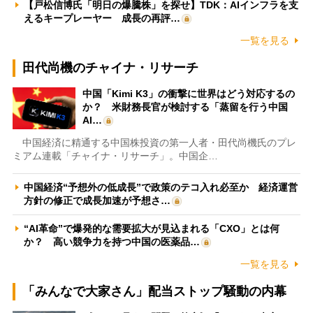
【戸松信博氏「明日の爆騰株」を探せ】TDK：AIインフラを支
えるキープレーヤー 成長の再評…
一覧を見る
田代尚機のチャイナ・リサーチ
中国「Kimi K3」の衝撃に世界はどう対応するの
か？ 米財務長官が検討する「蒸留を行う中国
AI…
中国経済に精通する中国株投資の第一人者・田代尚機氏のプレ
ミアム連載「チャイナ・リサーチ」。中国企…
中国経済“予想外の低成長”で政策のテコ入れ必至か 経済運営
方針の修正で成長加速が予想さ…
“AI革命”で爆発的な需要拡大が見込まれる「CXO」とは何
か？ 高い競争力を持つ中国の医薬品…
一覧を見る
「みんなで大家さん」配当ストップ騒動の内幕