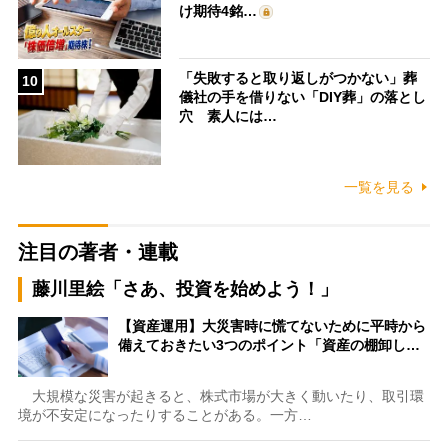
け期待4銘…
「失敗すると取り返しがつかない」葬
10
儀社の手を借りない「DIY葬」の落とし
穴 素人には…
一覧を見る
注目の著者・連載
藤川里絵「さあ、投資を始めよう！」
【資産運用】大災害時に慌てないために平時から
備えておきたい3つのポイント「資産の棚卸し…
大規模な災害が起きると、株式市場が大きく動いたり、取引環
境が不安定になったりすることがある。一方…