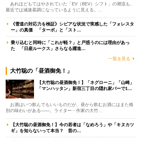
あれほどもてはやされていた「EV（BEV）シフト」の潮流も、
最近では減速基調になっているように見える。…
《雪道の対応力を検証》シビアな状況で実感した「フォレスタ
ー」の真価 「ターボ」と「スト…
乗り込むと同時に「これが軽？」と戸惑うのには理由があっ
た 「日産ルークス」さらなる躍進…
一覧を見る
大竹聡の「昼酒御免！」
【大竹聡の昼酒御免！】「ネグローニ」「山崎」
「マンハッタン」新宿三丁目の隠れ家バーで1…
お酒はいつ飲んでもいいものだが、昼から飲むお酒にはまた格
別の味わいがある――。ライター・作家の大竹…
【大竹聡の昼酒御免！】今の若者は「なめろう」や「キヌカツ
ギ」を知らないって本当？ 昔の…