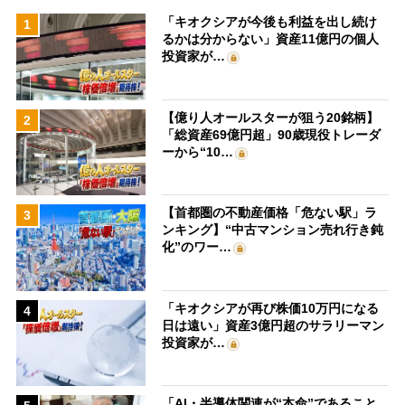
「キオクシアが今後も利益を出し続け
1
るかは分からない」資産11億円の個人
投資家が…
【億り人オールスターが狙う20銘柄】
2
「総資産69億円超」90歳現役トレーダ
ーから“10…
【首都圏の不動産価格「危ない駅」ラ
3
ンキング】“中古マンション売れ行き鈍
化”のワー…
「キオクシアが再び株価10万円になる
4
日は遠い」資産3億円超のサラリーマン
投資家が…
「AI・半導体関連が“本命”であること