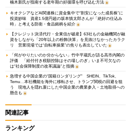
楠木新氏が指南する老年期の好循環を呼び込む方法
キオクシアなどAI関連株に資金集中で“割安になった成長株”に
投資妙味 資産1.5億円超の坂本慎太郎さんが「絶好の仕込み
時」と考える防衛・食品銘柄を紹介
【クレジット決済代行・全東信が破産】63社もの金融機関が融
資をしながら「20年以上の粉飾決算」を見抜けなかったカラク
リ 営業現場では“自転車操業”の焦りも表出していた
「何がやりたいのか分からない」竹中平蔵氏が語る高市内閣の
評価 「給付付き税額控除はその場しのぎ」いま不可欠なの
は“社会保障制度の改革議論”と指摘
急増する中国企業の“国籍ロンダリング” SHEIN、TikTok、
Temu…本社機能を海外に移転させ、トランプ関税の回避を狙
う 現地人を隠れ蓑にした中国企業の農業参入・土地取得への
懸念も
関連記事
ランキング