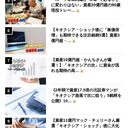
5
に変わりはない」資産20億円超の90歳
現役トレー…
【キオクシア・ショック後に「株価倍
6
増」も期待できる注目銘柄5選】資産3
億円超・…
【資産10億円超・かんちさんが厳
7
選！】「キオクシアの次」に資金が流
れる期待の高…
《2年弱で資産17.5倍の元証券マンが
8
「キオクシア急落で次に狙う」5銘柄を
公開》10…
【資産11億円マック・チェリーさん厳
9
選「キオクシア・ショック」後に大化