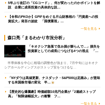
5年ぶり改訂の「CGコード」、何が変わったのかポイントを解
説 企業に成長投資の具体的な説…
【令和のPKOか】GPIFをめぐる片山財務相の「円資産への投
資拡大」発言の波紋 「国債重視」…
一覧を見る
森口亮「まるわかり市況分析」
「キオクシア急落で含み損が膨らんで…」損失を
投資家としての成長につなげる4つの視点 「…
半導体株を中心に相場の調整色が強まり、7月中旬にはキオク
シアホールディングスがストップ安をつけるな…
「NYダウは高値更新、ナスダック・S&P500は足踏み」が意味
する米国株市場の変化 半…
【歴史的な爆騰劇】時価総額10兆円企業が「2連続ストップ
高」「制限値幅拡大」の衝撃 フ…
一覧を見る