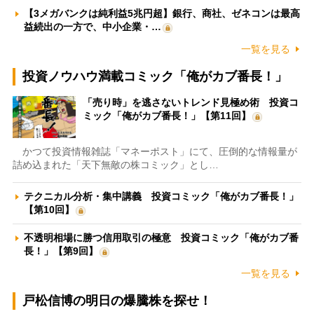
【3メガバンクは純利益5兆円超】銀行、商社、ゼネコンは最高
益続出の一方で、中小企業・…
一覧を見る
投資ノウハウ満載コミック「俺がカブ番長！」
「売り時」を逃さないトレンド見極め術 投資コ
ミック「俺がカブ番長！」【第11回】
かつて投資情報雑誌「マネーポスト」にて、圧倒的な情報量が
詰め込まれた「天下無敵の株コミック」とし…
テクニカル分析・集中講義 投資コミック「俺がカブ番長！」
【第10回】
不透明相場に勝つ信用取引の極意 投資コミック「俺がカブ番
長！」【第9回】
一覧を見る
戸松信博の明日の爆騰株を探せ！