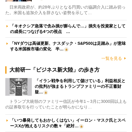
日米両政府が、約28年ぶりとなる円買いの協調介入に踏み切っ
た。米国も追加介入を辞さない姿勢を示して…
「キオクシア急落で含み損が膨らんで…」損失を投資家として
の成長につなげる4つの視点 …
「NYダウは高値更新、ナスダック・S&P500は足踏み」が意味
する米国株市場の変化 半…
一覧を見る
大前研一「ビジネス新大陸」の歩き方
「イラン戦争を利用して儲けている」利益相反と
の批判が強まるトランプファミリーの不正蓄財
疑…
トランプ大統領のファミリー信託が今年1～3月に3000回以上も
の証券取引を行っていたことが明らかになり…
「いつ暴発してもおかしくはない」イーロン・マスク氏とスペ
ースXが抱えるリスクの数々「絶対…