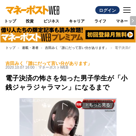
ログイン
トップ
投資
ビジネス
キャリア
ライフ
マネー
トップ
連載・著者
吉田みく「誰にだって言い分があります」
電子決済の怖
吉田みく「誰にだって言い分があります」
2020.10.07 16:00
マネーポストWEB
電子決済の怖さを知った男子学生が「小
銭ジャラジャラマン」になるまで
もっと見る
arrow_forward_ios