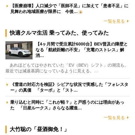
【医療崩壊】人口減少で「医師不足」に加えて「患者不足」に
見舞われ地域医療が限界に 今後…
一覧を見る
快適クルマ生活 乗ってみた、使ってみた
【4ヶ月間で受注累計6000台】BEV普及の障壁と
なる「航続距離の不安」「充電のストレス」解
消…
あれほどもてはやされていた「EV（BEV）シフト」の潮流も、
最近では減速基調になっているように見える。…
《雪道の対応力を検証》シビアな状況で実感した「フォレスタ
ー」の真価 「ターボ」と「スト…
乗り込むと同時に「これが軽？」と戸惑うのには理由があっ
た 「日産ルークス」さらなる躍進…
一覧を見る
大竹聡の「昼酒御免！」