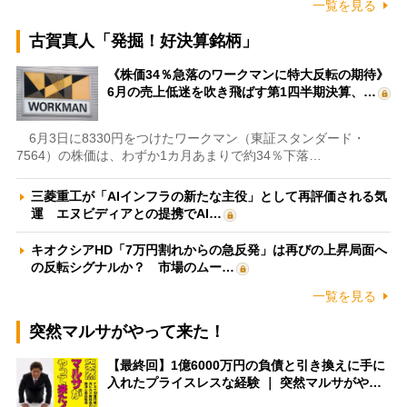
一覧を見る
古賀真人「発掘！好決算銘柄」
《株価34％急落のワークマンに特大反転の期待》
6月の売上低迷を吹き飛ばす第1四半期決算、…
6月3日に8330円をつけたワークマン（東証スタンダード・
7564）の株価は、わずか1カ月あまりで約34％下落…
三菱重工が「AIインフラの新たな主役」として再評価される気
運 エヌビディアとの提携でAI…
キオクシアHD「7万円割れからの急反発」は再びの上昇局面へ
の反転シグナルか？ 市場のムー…
一覧を見る
突然マルサがやって来た！
【最終回】1億6000万円の負債と引き換えに手に
入れたプライスレスな経験 ｜ 突然マルサがや…