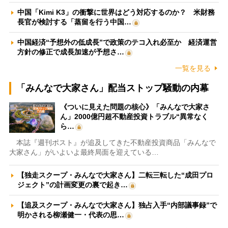
中国「Kimi K3」の衝撃に世界はどう対応するのか？ 米財務
長官が検討する「蒸留を行う中国…
中国経済“予想外の低成長”で政策のテコ入れ必至か 経済運営
方針の修正で成長加速が予想さ…
一覧を見る
「みんなで大家さん」配当ストップ騒動の内幕
《ついに見えた問題の核心》「みんなで大家さ
ん」2000億円超不動産投資トラブル“異常なく
ら…
本誌『週刊ポスト』が追及してきた不動産投資商品「みんなで
大家さん」がいよいよ最終局面を迎えている…
【独走スクープ・みんなで大家さん】二転三転した“成田プロ
ジェクト”の計画変更の裏で起き…
【追及スクープ・みんなで大家さん】独占入手“内部議事録”で
明かされる柳瀬健一・代表の思…