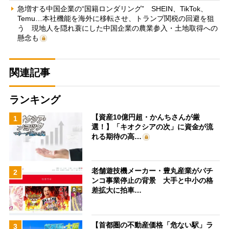
急増する中国企業の“国籍ロンダリング” SHEIN、TikTok、
Temu…本社機能を海外に移転させ、トランプ関税の回避を狙
う 現地人を隠れ蓑にした中国企業の農業参入・土地取得への
懸念も
関連記事
ランキング
【資産10億円超・かんちさんが厳
1
選！】「キオクシアの次」に資金が流
れる期待の高…
老舗遊技機メーカー・豊丸産業がパチ
2
ンコ事業停止の背景 大手と中小の格
差拡大に拍車…
【首都圏の不動産価格「危ない駅」ラ
3