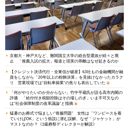
京都大・神戸大など、難関国立大学の総合型選抜が続々と廃
止 「推薦入試の拡大」報道と現実の乖離はなぜ起きるのか
【クレジット決済代行・全東信が破産】63社もの金融機関が融
資をしながら「20年以上の粉飾決算」を見抜けなかったカラク
リ 営業現場では“自転車操業”の焦りも表出していた
「何がやりたいのか分からない」竹中平蔵氏が語る高市内閣の
評価 「給付付き税額控除はその場しのぎ」いま不可欠なの
は“社会保障制度の改革議論”と指摘
猛暑のお葬式で悩ましい“喪服問題” 女性は「ワンピースを着
ていけばOK」という俗説に潜む誤解、なぜ「ジャケット」が
マストなのか？《1級葬祭ディレクターが解説》