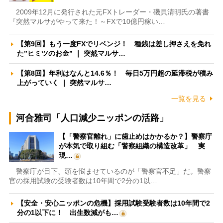
2009年12月に発行された元FXトレーダー・磯貝清明氏の著書
『突然マルサがやって来た！～FXで10億円稼い…
【第9回】もう一度FXでリベンジ！ 種銭は差し押さえを免れ
た”ヒミツのお金” ｜ 突然マルサ…
【第8回】年利はなんと14.6％！ 毎日5万円超の延滞税が積み
上がっていく ｜ 突然マルサ…
一覧を見る
河合雅司「人口減少ニッポンの活路」
【「警察官離れ」に歯止めはかかるか？】警察庁
が本気で取り組む「警察組織の構造改革」 実
現…
警察庁が目下、頭を悩ませているのが「警察官不足」だ。警察
官の採用試験の受験者数は10年間で2分の1以…
【安全・安心ニッポンの危機】採用試験受験者数は10年間で2
分の1以下に！ 出生数減がも…