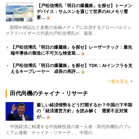
【戸松信博氏「明日の爆騰株」を探せ】トーメン
デバイス：サムスンを通じて世界のAIメモリ需
要…
新聞や雑誌など多数の金融メディアに出演するグローバルリン
クアドバイザーズ代表の戸松信博氏が、最新…
【戸松信博氏「明日の爆騰株」を探せ】レーザーテック：最先
端半導体の製造に不可欠な検査装…
【戸松信博氏「明日の爆騰株」を探せ】TDK：AIインフラを支
えるキープレーヤー 成長の再評…
一覧を見る
田代尚機のチャイナ・リサーチ
厳しい経済情勢をどう打開するか？中国の下半期
の「経済運営方針」を読み解く 需要不足対策
が…
中国経済に精通する中国株投資の第一人者・田代尚機氏のプレ
ミアム連載「チャイナ・リサーチ」。中国の…