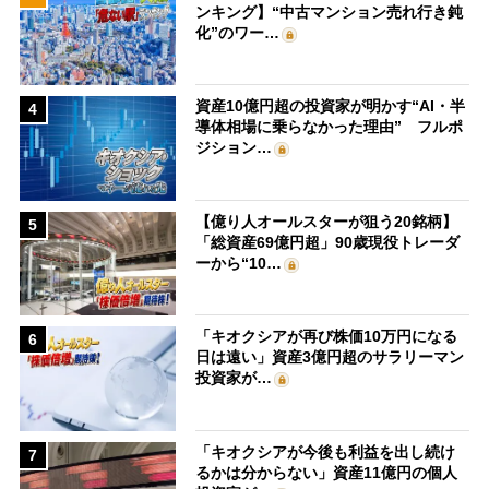
ンキング】“中古マンション売れ行き鈍
化”のワー…
資産10億円超の投資家が明かす“AI・半
4
導体相場に乗らなかった理由” フルポ
ジション…
【億り人オールスターが狙う20銘柄】
5
「総資産69億円超」90歳現役トレーダ
ーから“10…
「キオクシアが再び株価10万円になる
6
日は遠い」資産3億円超のサラリーマン
投資家が…
「キオクシアが今後も利益を出し続け
7
るかは分からない」資産11億円の個人