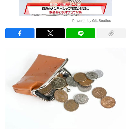
Powered by 
GliaStudios
Mute