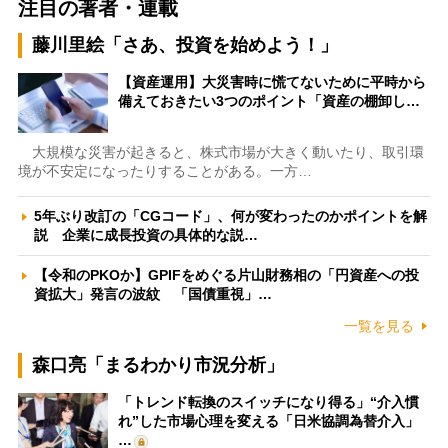
注目の著者・連載
藤川里絵「さあ、投資を始めよう！」
【資産運用】大災害時に慌てないために平時から
備えておきたい3つのポイント「資産の棚卸し…
大規模な災害が起きると、株式市場が大きく動いたり、取引環
境が不安定になったりすることがある。一方…
5年ぶり改訂の「CGコード」、何が変わったのかポイントを解
説 企業に成長投資の具体的な説…
【令和のPKOか】GPIFをめぐる片山財務相の「円資産への投
資拡大」発言の波紋 「国債重視」…
一覧を見る
森口亮「まるわかり市況分析」
「トレンド転換のスイッチになり得る」“介入慣
れ”した市場心理を変える「日米協調為替介入」
…