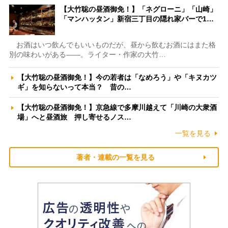
【大竹聡の昼酒御免！】「ネグローニ」「山崎」
「マンハッタン」新宿三丁目の隠れ家バーで1…
お酒はいつ飲んでもいいものだが、昼から飲むお酒にはまた格
別の味わいがある――。ライター・作家の大竹…
【大竹聡の昼酒御免！】今の若者は「なめろう」や「キヌカツ
ギ」を知らないって本当？ 昔の…
【大竹聡の昼酒御免！】京急線で多摩川越えて「川崎の大衆酒
場」へと昼酒旅 押し寄せるノス…
一覧を見る
著者・連載の一覧を見る