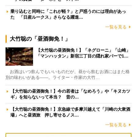
乗り込むと同時に「これが軽？」と戸惑うのには理由があっ
た 「日産ルークス」さらなる躍進…
一覧を見る
大竹聡の「昼酒御免！」
【大竹聡の昼酒御免！】「ネグローニ」「山崎」
「マンハッタン」新宿三丁目の隠れ家バーで1…
お酒はいつ飲んでもいいものだが、昼から飲むお酒にはまた格
別の味わいがある――。ライター・作家の大竹…
【大竹聡の昼酒御免！】今の若者は「なめろう」や「キヌカツ
ギ」を知らないって本当？ 昔の…
【大竹聡の昼酒御免！】京急線で多摩川越えて「川崎の大衆酒
場」へと昼酒旅 押し寄せるノス…
一覧を見る