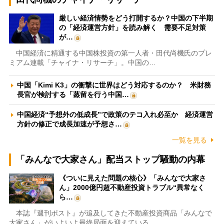
厳しい経済情勢をどう打開するか？中国の下半期
の「経済運営方針」を読み解く 需要不足対策
が…
中国経済に精通する中国株投資の第一人者・田代尚機氏のプレ
ミアム連載「チャイナ・リサーチ」。中国の…
中国「Kimi K3」の衝撃に世界はどう対応するのか？ 米財務
長官が検討する「蒸留を行う中国…
中国経済“予想外の低成長”で政策のテコ入れ必至か 経済運営
方針の修正で成長加速が予想さ…
一覧を見る
「みんなで大家さん」配当ストップ騒動の内幕
《ついに見えた問題の核心》「みんなで大家さ
ん」2000億円超不動産投資トラブル“異常なく
ら…
本誌『週刊ポスト』が追及してきた不動産投資商品「みんなで
大家さん」がいよいよ最終局面を迎えている…