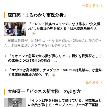
一覧を見る
森口亮「まるわかり市況分析」
「トレンド転換のスイッチになり得る」“介入慣
れ”した市場心理を変える「日米協調為替介入」
…
日米両政府が、約28年ぶりとなる円買いの協調介入に踏み切っ
た。米国も追加介入を辞さない姿勢を示して…
「キオクシア急落で含み損が膨らんで…」損失を投資家として
の成長につなげる4つの視点 …
「NYダウは高値更新、ナスダック・S&P500は足踏み」が意味
する米国株市場の変化 半…
一覧を見る
大前研一「ビジネス新大陸」の歩き方
「イラン戦争を利用して儲けている」利益相反と
の批判が強まるトランプファミリーの不正蓄財