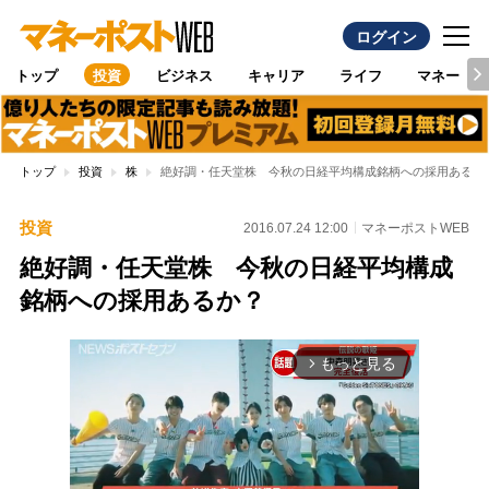
ログイン
トップ
投資
ビジネス
キャリア
ライフ
マネー
トップ
投資
株
絶好調・任天堂株 今秋の日経平均構成銘柄への採用あるか
投資
2016.07.24 12:00
マネーポストWEB
絶好調・任天堂株 今秋の日経平均構成
銘柄への採用あるか？
もっと見る
arrow_forward_ios