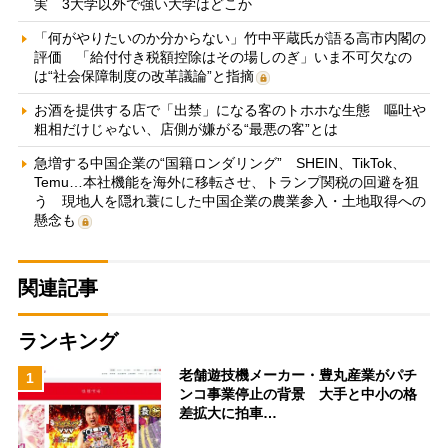
実 3大学以外で強い大学はどこか
「何がやりたいのか分からない」竹中平蔵氏が語る高市内閣の
評価 「給付付き税額控除はその場しのぎ」いま不可欠なの
は“社会保障制度の改革議論”と指摘
お酒を提供する店で「出禁」になる客のトホホな生態 嘔吐や
粗相だけじゃない、店側が嫌がる“最悪の客”とは
急増する中国企業の“国籍ロンダリング” SHEIN、TikTok、
Temu…本社機能を海外に移転させ、トランプ関税の回避を狙
う 現地人を隠れ蓑にした中国企業の農業参入・土地取得への
懸念も
関連記事
ランキング
老舗遊技機メーカー・豊丸産業がパチ
1
ンコ事業停止の背景 大手と中小の格
差拡大に拍車…