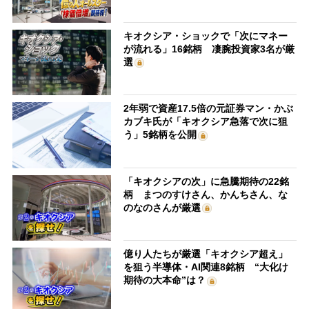
キオクシア・ショックで「次にマネー
が流れる」16銘柄 凄腕投資家3名が厳
選
2年弱で資産17.5倍の元証券マン・かぶ
カブキ氏が「キオクシア急落で次に狙
う」5銘柄を公開
「キオクシアの次」に急騰期待の22銘
柄 まつのすけさん、かんちさん、な
のなのさんが厳選
億り人たちが厳選「キオクシア超え」
を狙う半導体・AI関連8銘柄 “大化け
期待の大本命”は？