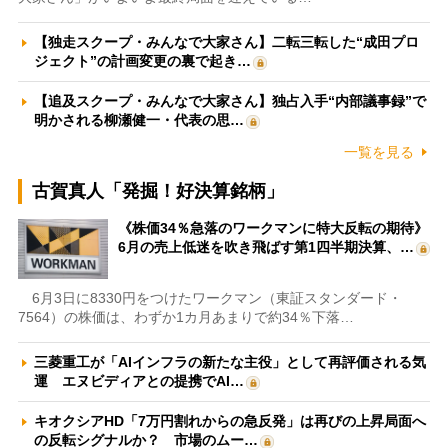
【独走スクープ・みんなで大家さん】二転三転した“成田プロ
ジェクト”の計画変更の裏で起き…
【追及スクープ・みんなで大家さん】独占入手“内部議事録”で
明かされる柳瀬健一・代表の思…
一覧を見る
古賀真人「発掘！好決算銘柄」
《株価34％急落のワークマンに特大反転の期待》
6月の売上低迷を吹き飛ばす第1四半期決算、…
6月3日に8330円をつけたワークマン（東証スタンダード・
7564）の株価は、わずか1カ月あまりで約34％下落…
三菱重工が「AIインフラの新たな主役」として再評価される気
運 エヌビディアとの提携でAI…
キオクシアHD「7万円割れからの急反発」は再びの上昇局面へ
の反転シグナルか？ 市場のムー…