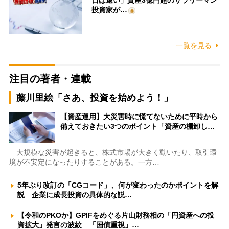
投資家が…
一覧を見る
注目の著者・連載
藤川里絵「さあ、投資を始めよう！」
【資産運用】大災害時に慌てないために平時から
備えておきたい3つのポイント「資産の棚卸し…
大規模な災害が起きると、株式市場が大きく動いたり、取引環
境が不安定になったりすることがある。一方…
5年ぶり改訂の「CGコード」、何が変わったのかポイントを解
説 企業に成長投資の具体的な説…
【令和のPKOか】GPIFをめぐる片山財務相の「円資産への投
資拡大」発言の波紋 「国債重視」…