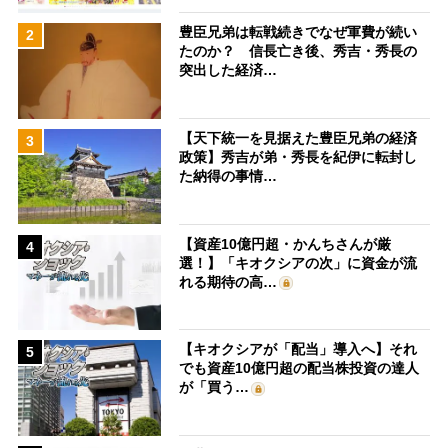
豊臣兄弟は転戦続きでなぜ軍費が続い
2
たのか？ 信長亡き後、秀吉・秀長の
突出した経済…
【天下統一を見据えた豊臣兄弟の経済
3
政策】秀吉が弟・秀長を紀伊に転封し
た納得の事情…
【資産10億円超・かんちさんが厳
4
選！】「キオクシアの次」に資金が流
れる期待の高…
【キオクシアが「配当」導入へ】それ
5
でも資産10億円超の配当株投資の達人
が「買う…