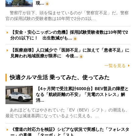
現…
警察庁が目下、頭を悩ませているのが「警察官不足」だ。警察
官の採用試験の受験者数は10年間で2分の1以…
【安全・安心ニッポンの危機】採用試験受験者数は10年間で2
分の1以下に！ 出生数減がも…
【医療崩壊】人口減少で「医師不足」に加えて「患者不足」に
見舞われ地域医療が限界に 今後…
一覧を見る
快適クルマ生活 乗ってみた、使ってみた
【4ヶ月間で受注累計6000台】BEV普及の障壁と
なる「航続距離の不安」「充電のストレス」解
消…
あれほどもてはやされていた「EV（BEV）シフト」の潮流も、
最近では減速基調になっているように見える。…
《雪道の対応力を検証》シビアな状況で実感した「フォレスタ
ー」の真価 「ターボ」と「スト…