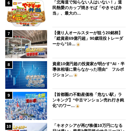
「北海道で知らない人はいない！」道
6
民熱愛のカップ焼きそば「やきそば弁
当」、最大の…
【億り人オールスターが狙う20銘柄】
7
「総資産69億円超」90歳現役トレーダ
ーから“10…
資産10億円超の投資家が明かす“AI・半
8
導体相場に乗らなかった理由” フルポ
ジション…
【首都圏の不動産価格「危ない駅」ラ
9
ンキング】“中古マンション売れ行き鈍
化”のワー…
「キオクシアが再び株価10万円になる
10
日は遠い」資産3億円超のサラリーマン