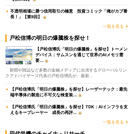
不透明相場に勝つ信用取引の極意 投資コミック「俺がカブ番
長！」【第9回】
一覧を見る
戸松信博の明日の爆騰株を探せ！
【戸松信博氏「明日の爆騰株」を探せ】トーメン
デバイス：サムスンを通じて世界のAIメモリ需
要…
新聞や雑誌など多数の金融メディアに出演するグローバルリン
クアドバイザーズ代表の戸松信博氏が、最新…
【戸松信博氏「明日の爆騰株」を探せ】レーザーテック：最先
端半導体の製造に不可欠な検査装…
【戸松信博氏「明日の爆騰株」を探せ】TDK：AIインフラを支
えるキープレーヤー 成長の再評…
一覧を見る
田代尚機のチャイナ・リサーチ