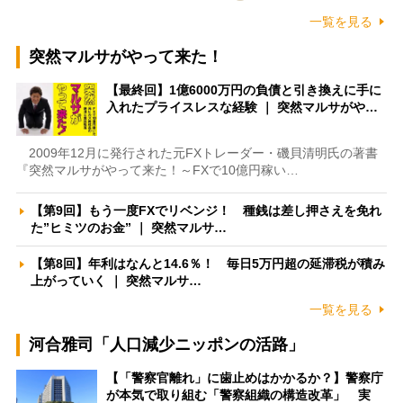
一覧を見る
突然マルサがやって来た！
【最終回】1億6000万円の負債と引き換えに手に
入れたプライスレスな経験 ｜ 突然マルサがや…
2009年12月に発行された元FXトレーダー・磯貝清明氏の著書
『突然マルサがやって来た！～FXで10億円稼い…
【第9回】もう一度FXでリベンジ！ 種銭は差し押さえを免れ
た”ヒミツのお金” ｜ 突然マルサ…
【第8回】年利はなんと14.6％！ 毎日5万円超の延滞税が積み
上がっていく ｜ 突然マルサ…
一覧を見る
河合雅司「人口減少ニッポンの活路」
【「警察官離れ」に歯止めはかかるか？】警察庁
が本気で取り組む「警察組織の構造改革」 実