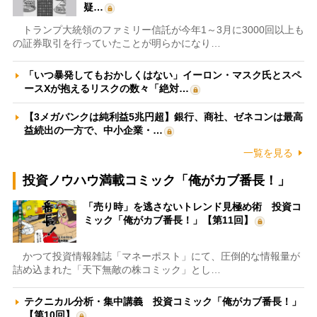
疑…
トランプ大統領のファミリー信託が今年1～3月に3000回以上も
の証券取引を行っていたことが明らかになり…
「いつ暴発してもおかしくはない」イーロン・マスク氏とスペ
ースXが抱えるリスクの数々「絶対…
【3メガバンクは純利益5兆円超】銀行、商社、ゼネコンは最高
益続出の一方で、中小企業・…
一覧を見る
投資ノウハウ満載コミック「俺がカブ番長！」
「売り時」を逃さないトレンド見極め術 投資コ
ミック「俺がカブ番長！」【第11回】
かつて投資情報雑誌「マネーポスト」にて、圧倒的な情報量が
詰め込まれた「天下無敵の株コミック」とし…
テクニカル分析・集中講義 投資コミック「俺がカブ番長！」
【第10回】