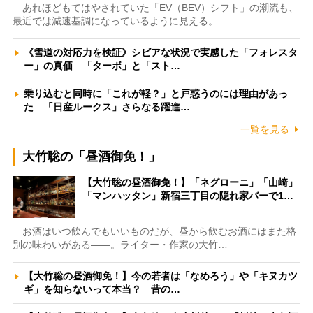
あれほどもてはやされていた「EV（BEV）シフト」の潮流も、
最近では減速基調になっているように見える。…
《雪道の対応力を検証》シビアな状況で実感した「フォレスタ
ー」の真価 「ターボ」と「スト…
乗り込むと同時に「これが軽？」と戸惑うのには理由があっ
た 「日産ルークス」さらなる躍進…
一覧を見る
大竹聡の「昼酒御免！」
【大竹聡の昼酒御免！】「ネグローニ」「山崎」
「マンハッタン」新宿三丁目の隠れ家バーで1…
お酒はいつ飲んでもいいものだが、昼から飲むお酒にはまた格
別の味わいがある――。ライター・作家の大竹…
【大竹聡の昼酒御免！】今の若者は「なめろう」や「キヌカツ
ギ」を知らないって本当？ 昔の…