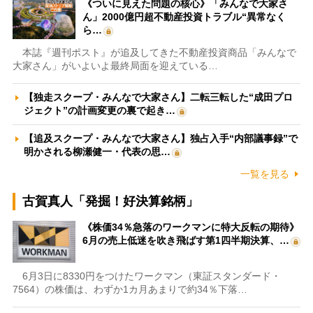
《ついに見えた問題の核心》「みんなで大家さ
ん」2000億円超不動産投資トラブル“異常なく
ら…
本誌『週刊ポスト』が追及してきた不動産投資商品「みんなで
大家さん」がいよいよ最終局面を迎えている…
【独走スクープ・みんなで大家さん】二転三転した“成田プロ
ジェクト”の計画変更の裏で起き…
【追及スクープ・みんなで大家さん】独占入手“内部議事録”で
明かされる柳瀬健一・代表の思…
一覧を見る
古賀真人「発掘！好決算銘柄」
《株価34％急落のワークマンに特大反転の期待》
6月の売上低迷を吹き飛ばす第1四半期決算、…
6月3日に8330円をつけたワークマン（東証スタンダード・
7564）の株価は、わずか1カ月あまりで約34％下落…