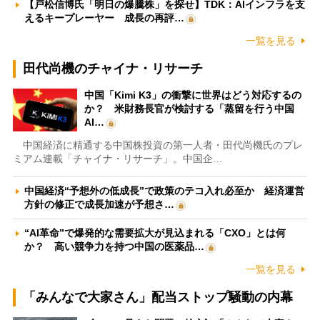
【戸松信博氏「明日の爆騰株」を探せ】TDK：AIインフラを支
えるキープレーヤー 成長の再評…
一覧を見る
田代尚機のチャイナ・リサーチ
中国「Kimi K3」の衝撃に世界はどう対応するの
か？ 米財務長官が検討する「蒸留を行う中国
AI…
中国経済に精通する中国株投資の第一人者・田代尚機氏のプレ
ミアム連載「チャイナ・リサーチ」。中国企…
中国経済“予想外の低成長”で政策のテコ入れ必至か 経済運営
方針の修正で成長加速が予想さ…
“AI革命”で爆発的な需要拡大が見込まれる「CXO」とは何
か？ 高い競争力を持つ中国の医薬品…
一覧を見る
「みんなで大家さん」配当ストップ騒動の内幕