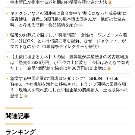
楠木新氏が指南する老年期の好循環を呼び込む方法
キオクシアなどAI関連株に資金集中で“割安になった成長株”に
投資妙味 資産1.5億円超の坂本慎太郎さんが「絶好の仕込み
時」と考える防衛・食品銘柄を紹介
猛暑のお葬式で悩ましい“喪服問題” 女性は「ワンピースを着
ていけばOK」という俗説に潜む誤解、なぜ「ジャケット」が
マストなのか？《1級葬祭ディレクターが解説》
【土俵に埋まるカネ】大の里、豊昇龍が黒星続きの名古屋場所
は「懸賞金2826万円」が下位力士に渡り「今日はみんなで焼肉
だ！」 金星4個配給で協会は年96万円の支出増に
急増する中国企業の“国籍ロンダリング” SHEIN、TikTok、
Temu…本社機能を海外に移転させ、トランプ関税の回避を狙
う 現地人を隠れ蓑にした中国企業の農業参入・土地取得への
懸念も
関連記事
ランキング