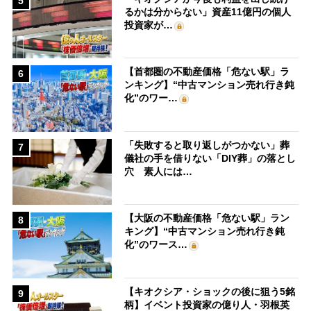
5
るかは分からない」資産11億円の個人
投資家が…
【首都圏の不動産価格「危ない駅」ラ
6
ンキング】“中古マンション売れ行き鈍
化”のワー…
「失敗すると取り返しがつかない」葬
7
儀社の手を借りない「DIY葬」の落とし
穴 素人には…
【大阪の不動産価格「危ない駅」ラン
8
キング】“中古マンション売れ行き鈍
化”のワース…
【キオクシア・ショックの後に狙う5銘
9
柄】イベント投資家の億り人・羽根英