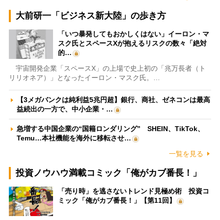
大前研一「ビジネス新大陸」の歩き方
「いつ暴発してもおかしくはない」イーロン・マ
スク氏とスペースXが抱えるリスクの数々「絶対
的…
宇宙開発企業「スペースX」の上場で史上初の「兆万長者（ト
リリオネア）」となったイーロン・マスク氏。…
【3メガバンクは純利益5兆円超】銀行、商社、ゼネコンは最高
益続出の一方で、中小企業・…
急増する中国企業の“国籍ロンダリング” SHEIN、TikTok、
Temu…本社機能を海外に移転させ…
一覧を見る
投資ノウハウ満載コミック「俺がカブ番長！」
「売り時」を逃さないトレンド見極め術 投資コ
ミック「俺がカブ番長！」【第11回】