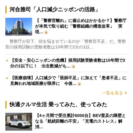
河合雅司「人口減少ニッポンの活路」
【「警察官離れ」に歯止めはかかるか？】警察庁
が本気で取り組む「警察組織の構造改革」 実
現…
警察庁が目下、頭を悩ませているのが「警察官不足」だ。警察
官の採用試験の受験者数は10年間で2分の1以…
【安全・安心ニッポンの危機】採用試験受験者数は10年間で2
分の1以下に！ 出生数減がも…
【医療崩壊】人口減少で「医師不足」に加えて「患者不足」に
見舞われ地域医療が限界に 今後…
一覧を見る
快適クルマ生活 乗ってみた、使ってみた
【4ヶ月間で受注累計6000台】BEV普及の障壁と
なる「航続距離の不安」「充電のストレス」解
消…