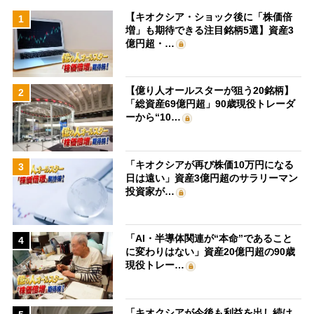
【キオクシア・ショック後に「株価倍
1
増」も期待できる注目銘柄5選】資産3
億円超・…
【億り人オールスターが狙う20銘柄】
2
「総資産69億円超」90歳現役トレーダ
ーから“10…
「キオクシアが再び株価10万円になる
3
日は遠い」資産3億円超のサラリーマン
投資家が…
「AI・半導体関連が“本命”であること
4
に変わりはない」資産20億円超の90歳
現役トレー…
「キオクシアが今後も利益を出し続け