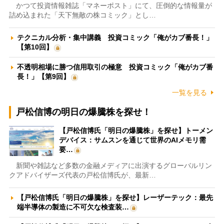
かつて投資情報雑誌「マネーポスト」にて、圧倒的な情報量が
詰め込まれた「天下無敵の株コミック」とし…
テクニカル分析・集中講義 投資コミック「俺がカブ番長！」
【第10回】
不透明相場に勝つ信用取引の極意 投資コミック「俺がカブ番
長！」【第9回】
一覧を見る
戸松信博の明日の爆騰株を探せ！
【戸松信博氏「明日の爆騰株」を探せ】トーメン
デバイス：サムスンを通じて世界のAIメモリ需
要…
新聞や雑誌など多数の金融メディアに出演するグローバルリン
クアドバイザーズ代表の戸松信博氏が、最新…
【戸松信博氏「明日の爆騰株」を探せ】レーザーテック：最先
端半導体の製造に不可欠な検査装…