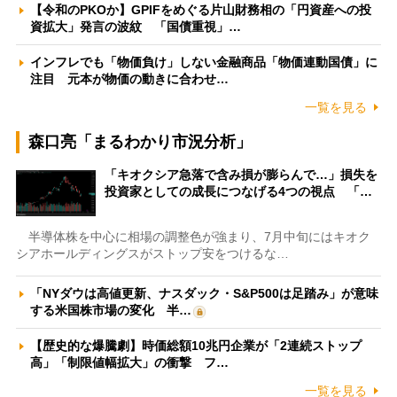
【令和のPKOか】GPIFをめぐる片山財務相の「円資産への投
資拡大」発言の波紋 「国債重視」…
インフレでも「物価負け」しない金融商品「物価連動国債」に
注目 元本が物価の動きに合わせ…
一覧を見る
森口亮「まるわかり市況分析」
「キオクシア急落で含み損が膨らんで…」損失を
投資家としての成長につなげる4つの視点 「…
半導体株を中心に相場の調整色が強まり、7月中旬にはキオク
シアホールディングスがストップ安をつけるな…
「NYダウは高値更新、ナスダック・S&P500は足踏み」が意味
する米国株市場の変化 半…
【歴史的な爆騰劇】時価総額10兆円企業が「2連続ストップ
高」「制限値幅拡大」の衝撃 フ…
一覧を見る