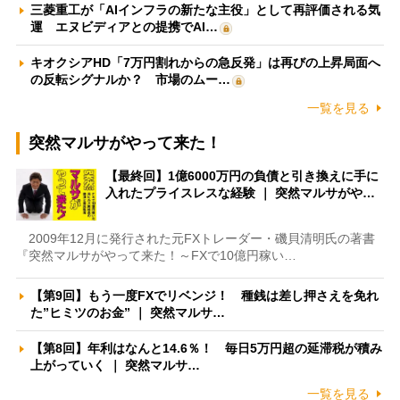
三菱重工が「AIインフラの新たな主役」として再評価される気
運 エヌビディアとの提携でAI…
キオクシアHD「7万円割れからの急反発」は再びの上昇局面へ
の反転シグナルか？ 市場のムー…
一覧を見る
突然マルサがやって来た！
【最終回】1億6000万円の負債と引き換えに手に
入れたプライスレスな経験 ｜ 突然マルサがや…
2009年12月に発行された元FXトレーダー・磯貝清明氏の著書
『突然マルサがやって来た！～FXで10億円稼い…
【第9回】もう一度FXでリベンジ！ 種銭は差し押さえを免れ
た”ヒミツのお金” ｜ 突然マルサ…
【第8回】年利はなんと14.6％！ 毎日5万円超の延滞税が積み
上がっていく ｜ 突然マルサ…
一覧を見る