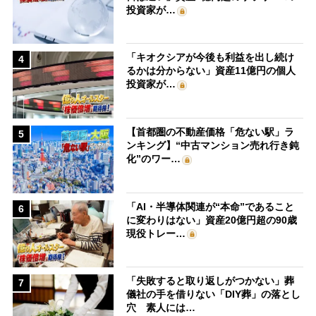
投資家が…
「キオクシアが今後も利益を出し続け
4
るかは分からない」資産11億円の個人
投資家が…
【首都圏の不動産価格「危ない駅」ラ
5
ンキング】“中古マンション売れ行き鈍
化”のワー…
「AI・半導体関連が“本命”であること
6
に変わりはない」資産20億円超の90歳
現役トレー…
「失敗すると取り返しがつかない」葬
7
儀社の手を借りない「DIY葬」の落とし
穴 素人には…