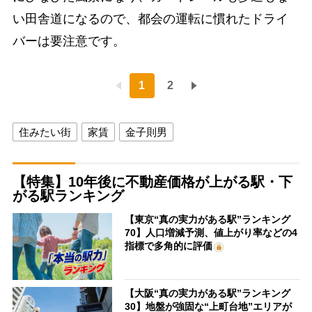
い田舎道になるので、都会の運転に慣れたドライ
バーは要注意です。
1
2
住みたい街
家賃
金子則男
【特集】10年後に不動産価格が上がる駅・下
がる駅ランキング
【東京“真の実力がある駅”ランキング
70】人口増減予測、値上がり率などの4
指標で多角的に評価
【大阪“真の実力がある駅”ランキング
30】地盤が強固な“上町台地”エリアが