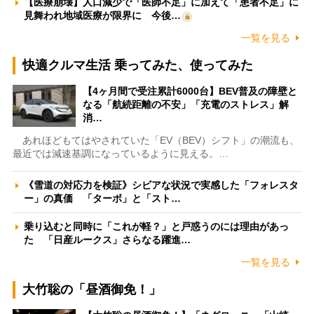
【医療崩壊】人口減少で「医師不足」に加えて「患者不足」に
見舞われ地域医療が限界に 今後…
一覧を見る
快適クルマ生活 乗ってみた、使ってみた
【4ヶ月間で受注累計6000台】BEV普及の障壁と
なる「航続距離の不安」「充電のストレス」解
消…
あれほどもてはやされていた「EV（BEV）シフト」の潮流も、
最近では減速基調になっているように見える。…
《雪道の対応力を検証》シビアな状況で実感した「フォレスタ
ー」の真価 「ターボ」と「スト…
乗り込むと同時に「これが軽？」と戸惑うのには理由があっ
た 「日産ルークス」さらなる躍進…
一覧を見る
大竹聡の「昼酒御免！」