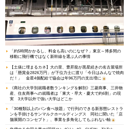
「約5時間かかるし、料金も高いのになぜ？」東京～博多間の
移動に飛行機ではなく新幹線を選ぶ人の事情
【土俵に埋まるカネ】大の里、豊昇龍が黒星続きの名古屋場所
は「懸賞金2826万円」が下位力士に渡り「今日はみんなで焼肉
だ！」 金星4個配給で協会は年96万円の支出増に
《商社の大学別就職者数ランキングを解剖》三菱商事、三井物
産、住友商事への就職者は「東大・早大・慶大で約6割」の現
実 3大学以外で強い大学はどこか
「30種類以上のパン食べ放題」で行列のできる新形態レストラ
ンを手掛けるサンマルクホールディングス 同社に聞いた「店
舗展開のコンセプト」、事業を多角化してもぶれない軸