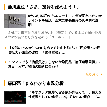
藤川里絵「さあ、投資を始めよう！」
5年ぶり改訂の「CGコード」、何が変わったのか
ポイントを解説 企業に成長投資の具体的な説
明…
金融庁と東京証券取引所が共同で策定している上場企業の経営
や取締役会のあり方を定める「コーポレート…
【令和のPKOか】GPIFをめぐる片山財務相の「円資産への投
資拡大」発言の波紋 「国債重視」…
インフレでも「物価負け」しない金融商品「物価連動国債」に
注目 元本が物価の動きに合わせ…
一覧を見る
森口亮「まるわかり市況分析」
「キオクシア急落で含み損が膨らんで…」損失を
投資家としての成長につなげる4つの視点 「…