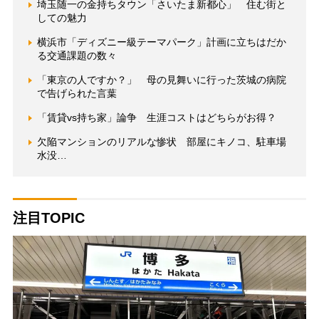
埼玉随一の金持ちタウン「さいたま新都心」 住む街と
しての魅力
横浜市「ディズニー級テーマパーク」計画に立ちはだか
る交通課題の数々
「東京の人ですか？」 母の見舞いに行った茨城の病院
で告げられた言葉
「賃貸vs持ち家」論争 生涯コストはどちらがお得？
欠陥マンションのリアルな惨状 部屋にキノコ、駐車場
水没…
注目TOPIC