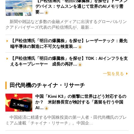
【戸松信博氏「明日の爆騰株」を探せ】トーメン
デバイス：サムスンを通じて世界のAIメモリ需
要…
新聞や雑誌など多数の金融メディアに出演するグローバルリン
クアドバイザーズ代表の戸松信博氏が、最新…
【戸松信博氏「明日の爆騰株」を探せ】レーザーテック：最先
端半導体の製造に不可欠な検査装…
【戸松信博氏「明日の爆騰株」を探せ】TDK：AIインフラを支
えるキープレーヤー 成長の再評…
一覧を見る
田代尚機のチャイナ・リサーチ
中国「Kimi K3」の衝撃に世界はどう対応するの
か？ 米財務長官が検討する「蒸留を行う中国
AI…
中国経済に精通する中国株投資の第一人者・田代尚機氏のプレ
ミアム連載「チャイナ・リサーチ」。中国企…