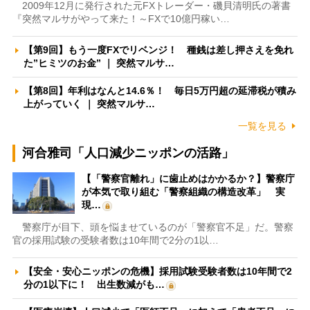
2009年12月に発行された元FXトレーダー・磯貝清明氏の著書
『突然マルサがやって来た！～FXで10億円稼い…
【第9回】もう一度FXでリベンジ！ 種銭は差し押さえを免れ
た”ヒミツのお金” ｜ 突然マルサ…
【第8回】年利はなんと14.6％！ 毎日5万円超の延滞税が積み
上がっていく ｜ 突然マルサ…
一覧を見る
河合雅司「人口減少ニッポンの活路」
【「警察官離れ」に歯止めはかかるか？】警察庁
が本気で取り組む「警察組織の構造改革」 実
現…
警察庁が目下、頭を悩ませているのが「警察官不足」だ。警察
官の採用試験の受験者数は10年間で2分の1以…
【安全・安心ニッポンの危機】採用試験受験者数は10年間で2
分の1以下に！ 出生数減がも…