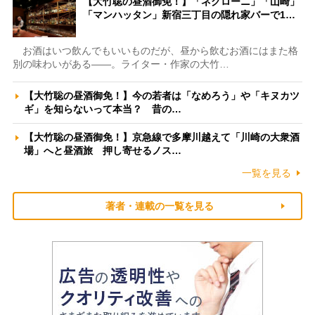
【大竹聡の昼酒御免！】「ネグローニ」「山崎」
「マンハッタン」新宿三丁目の隠れ家バーで1…
お酒はいつ飲んでもいいものだが、昼から飲むお酒にはまた格
別の味わいがある――。ライター・作家の大竹…
【大竹聡の昼酒御免！】今の若者は「なめろう」や「キヌカツ
ギ」を知らないって本当？ 昔の…
【大竹聡の昼酒御免！】京急線で多摩川越えて「川崎の大衆酒
場」へと昼酒旅 押し寄せるノス…
一覧を見る
著者・連載の一覧を見る