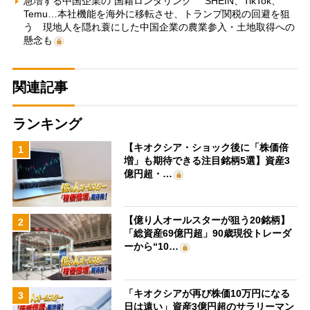
急増する中国企業の“国籍ロンダリング” SHEIN、TikTok、
Temu…本社機能を海外に移転させ、トランプ関税の回避を狙
う 現地人を隠れ蓑にした中国企業の農業参入・土地取得への
懸念も
関連記事
ランキング
【キオクシア・ショック後に「株価倍
1
増」も期待できる注目銘柄5選】資産3
億円超・…
【億り人オールスターが狙う20銘柄】
2
「総資産69億円超」90歳現役トレーダ
ーから“10…
「キオクシアが再び株価10万円になる
3
日は遠い」資産3億円超のサラリーマン