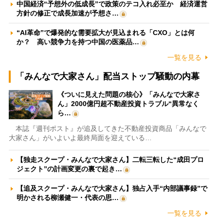
中国経済“予想外の低成長”で政策のテコ入れ必至か 経済運営
方針の修正で成長加速が予想さ…
“AI革命”で爆発的な需要拡大が見込まれる「CXO」とは何
か？ 高い競争力を持つ中国の医薬品…
一覧を見る
「みんなで大家さん」配当ストップ騒動の内幕
《ついに見えた問題の核心》「みんなで大家さ
ん」2000億円超不動産投資トラブル“異常なく
ら…
本誌『週刊ポスト』が追及してきた不動産投資商品「みんなで
大家さん」がいよいよ最終局面を迎えている…
【独走スクープ・みんなで大家さん】二転三転した“成田プロ
ジェクト”の計画変更の裏で起き…
【追及スクープ・みんなで大家さん】独占入手“内部議事録”で
明かされる柳瀬健一・代表の思…
一覧を見る