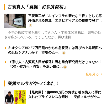
古賀真人「発掘！好決算銘柄」
三菱重工が「AIインフラの新たな主役」として再
評価される気運 エヌビディアとの提携でAIデ…
今年の株式市場を牽引してきたAI・半導体関連株に、調整の動
きが広がっている。そうしたなか、再び注目…
キオクシアHD「7万円割れからの急反発」は再びの上昇局面へ
の反転シグナルか？ 市場のムー…
《億り人・古賀真人氏が厳選》野村総合研究所だけじゃない！
「DX・省力化・円安」を追い風に…
一覧を見る
突然マルサがやって来た！
【最終回】1億6000万円の負債と引き換えに手に
入れたプライスレスな経験 ｜ 突然マルサがや…