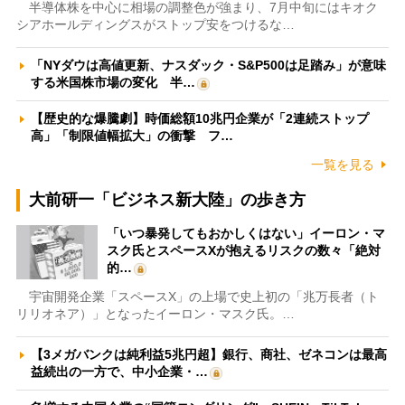
半導体株を中心に相場の調整色が強まり、7月中旬にはキオク
シアホールディングスがストップ安をつけるな…
「NYダウは高値更新、ナスダック・S&P500は足踏み」が意味
する米国株市場の変化 半…
【歴史的な爆騰劇】時価総額10兆円企業が「2連続ストップ
高」「制限値幅拡大」の衝撃 フ…
一覧を見る
大前研一「ビジネス新大陸」の歩き方
「いつ暴発してもおかしくはない」イーロン・マ
スク氏とスペースXが抱えるリスクの数々「絶対
的…
宇宙開発企業「スペースX」の上場で史上初の「兆万長者（ト
リリオネア）」となったイーロン・マスク氏。…
【3メガバンクは純利益5兆円超】銀行、商社、ゼネコンは最高
益続出の一方で、中小企業・…