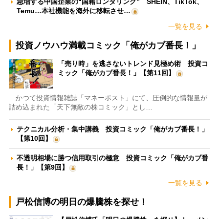
急増する中国企業の“国籍ロンダリング” SHEIN、TikTok、
Temu…本社機能を海外に移転させ…
一覧を見る
投資ノウハウ満載コミック「俺がカブ番長！」
「売り時」を逃さないトレンド見極め術 投資コ
ミック「俺がカブ番長！」【第11回】
かつて投資情報雑誌「マネーポスト」にて、圧倒的な情報量が
詰め込まれた「天下無敵の株コミック」とし…
テクニカル分析・集中講義 投資コミック「俺がカブ番長！」
【第10回】
不透明相場に勝つ信用取引の極意 投資コミック「俺がカブ番
長！」【第9回】
一覧を見る
戸松信博の明日の爆騰株を探せ！