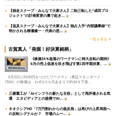
【独走スクープ・みんなで大家さん】二転三転した“成田プロ
ジェクト”の計画変更の裏で起き…
【追及スクープ・みんなで大家さん】独占入手“内部議事録”で
明かされる柳瀬健一・代表の思…
一覧を見る
古賀真人「発掘！好決算銘柄」
《株価34％急落のワークマンに特大反転の期待》
6月の売上低迷を吹き飛ばす第1四半期決算、…
6月3日に8330円をつけたワークマン（東証スタンダード・
7564）の株価は、わずか1カ月あまりで約34％下落…
三菱重工が「AIインフラの新たな主役」として再評価される気
運 エヌビディアとの提携でAI…
キオクシアHD「7万円割れからの急反発」は再びの上昇局面へ
の反転シグナルか？ 市場のムー…