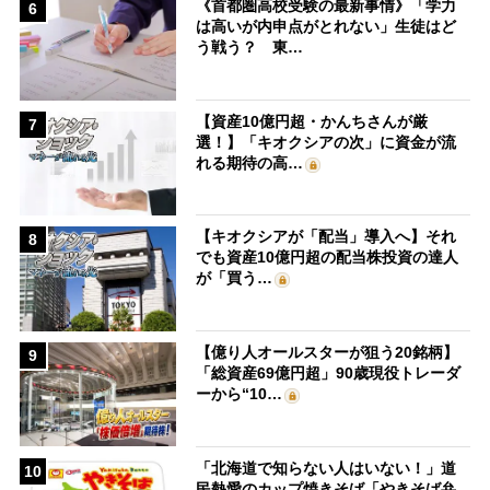
《首都圏高校受験の最新事情》「学力
6
は高いが内申点がとれない」生徒はど
う戦う？ 東…
【資産10億円超・かんちさんが厳
7
選！】「キオクシアの次」に資金が流
れる期待の高…
【キオクシアが「配当」導入へ】それ
8
でも資産10億円超の配当株投資の達人
が「買う…
【億り人オールスターが狙う20銘柄】
9
「総資産69億円超」90歳現役トレーダ
ーから“10…
「北海道で知らない人はいない！」道
10
民熱愛のカップ焼きそば「やきそば弁