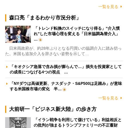
一覧を見る
森口亮「まるわかり市況分析」
「トレンド転換のスイッチになり得る」“介入慣
れ”した市場心理を変える「日米協調為替介入」
…
日米両政府が、約28年ぶりとなる円買いの協調介入に踏み切っ
た。米国も追加介入を辞さない姿勢を示して…
「キオクシア急落で含み損が膨らんで…」損失を投資家として
の成長につなげる4つの視点 …
「NYダウは高値更新、ナスダック・S&P500は足踏み」が意味
する米国株市場の変化 半…
一覧を見る
大前研一「ビジネス新大陸」の歩き方
「イラン戦争を利用して儲けている」利益相反と
の批判が強まるトランプファミリーの不正蓄財