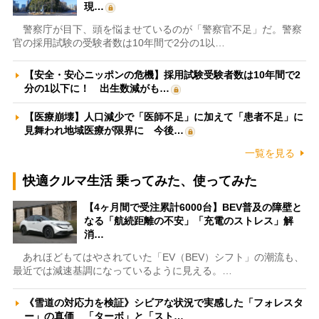
現…
警察庁が目下、頭を悩ませているのが「警察官不足」だ。警察
官の採用試験の受験者数は10年間で2分の1以…
【安全・安心ニッポンの危機】採用試験受験者数は10年間で2
分の1以下に！ 出生数減がも…
【医療崩壊】人口減少で「医師不足」に加えて「患者不足」に
見舞われ地域医療が限界に 今後…
一覧を見る
快適クルマ生活 乗ってみた、使ってみた
【4ヶ月間で受注累計6000台】BEV普及の障壁と
なる「航続距離の不安」「充電のストレス」解
消…
あれほどもてはやされていた「EV（BEV）シフト」の潮流も、
最近では減速基調になっているように見える。…
《雪道の対応力を検証》シビアな状況で実感した「フォレスタ
ー」の真価 「ターボ」と「スト…