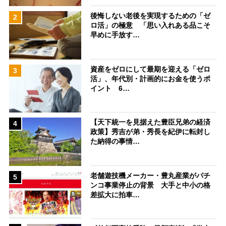
後悔しない老後を実現するための「ゼ
2
ロ活」の極意 「思い入れある品こそ
早めに手放す…
資産をゼロにして最期を迎える「ゼロ
3
活」、年代別・計画的にお金を使うポ
イント 6…
【天下統一を見据えた豊臣兄弟の経済
4
政策】秀吉が弟・秀長を紀伊に転封し
た納得の事情…
老舗遊技機メーカー・豊丸産業がパチ
5
ンコ事業停止の背景 大手と中小の格
差拡大に拍車…