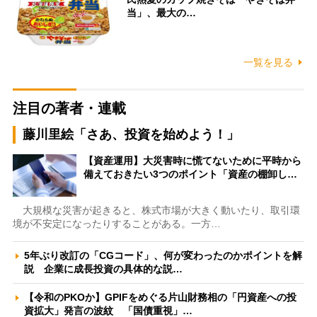
当」、最大の…
一覧を見る
注目の著者・連載
藤川里絵「さあ、投資を始めよう！」
【資産運用】大災害時に慌てないために平時から
備えておきたい3つのポイント「資産の棚卸し…
大規模な災害が起きると、株式市場が大きく動いたり、取引環
境が不安定になったりすることがある。一方…
5年ぶり改訂の「CGコード」、何が変わったのかポイントを解
説 企業に成長投資の具体的な説…
【令和のPKOか】GPIFをめぐる片山財務相の「円資産への投
資拡大」発言の波紋 「国債重視」…