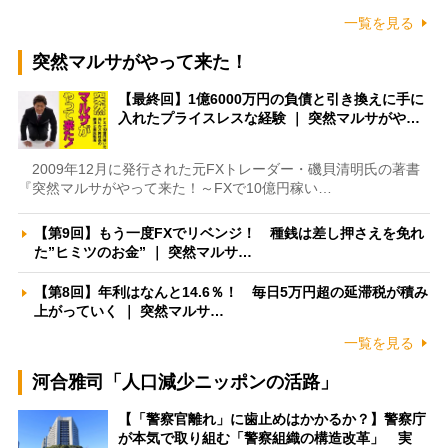
一覧を見る
突然マルサがやって来た！
【最終回】1億6000万円の負債と引き換えに手に
入れたプライスレスな経験 ｜ 突然マルサがや…
2009年12月に発行された元FXトレーダー・磯貝清明氏の著書
『突然マルサがやって来た！～FXで10億円稼い…
【第9回】もう一度FXでリベンジ！ 種銭は差し押さえを免れ
た”ヒミツのお金” ｜ 突然マルサ…
【第8回】年利はなんと14.6％！ 毎日5万円超の延滞税が積み
上がっていく ｜ 突然マルサ…
一覧を見る
河合雅司「人口減少ニッポンの活路」
【「警察官離れ」に歯止めはかかるか？】警察庁
が本気で取り組む「警察組織の構造改革」 実