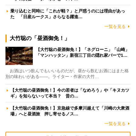
乗り込むと同時に「これが軽？」と戸惑うのには理由があっ
た 「日産ルークス」さらなる躍進…
一覧を見る
大竹聡の「昼酒御免！」
【大竹聡の昼酒御免！】「ネグローニ」「山崎」
「マンハッタン」新宿三丁目の隠れ家バーで1…
お酒はいつ飲んでもいいものだが、昼から飲むお酒にはまた格
別の味わいがある――。ライター・作家の大竹…
【大竹聡の昼酒御免！】今の若者は「なめろう」や「キヌカツ
ギ」を知らないって本当？ 昔の…
【大竹聡の昼酒御免！】京急線で多摩川越えて「川崎の大衆酒
場」へと昼酒旅 押し寄せるノス…
一覧を見る