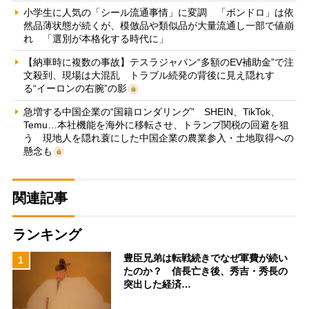
小学生に人気の「シール流通事情」に変調 「ボンドロ」は依
然品薄状態が続くが、模倣品や類似品が大量流通し一部で値崩
れ 「選別が本格化する時代に」
【納車時に複数の事故】テスラジャパン“多額のEV補助金”で注
文殺到、現場は大混乱 トラブル続発の背後に見え隠れす
る“イーロンの右腕”の影
急増する中国企業の“国籍ロンダリング” SHEIN、TikTok、
Temu…本社機能を海外に移転させ、トランプ関税の回避を狙
う 現地人を隠れ蓑にした中国企業の農業参入・土地取得への
懸念も
関連記事
ランキング
豊臣兄弟は転戦続きでなぜ軍費が続い
1
たのか？ 信長亡き後、秀吉・秀長の
突出した経済…