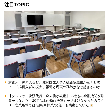
注目TOPIC
京都大・神戸大など、難関国立大学の総合型選抜が続々と廃
止 「推薦入試の拡大」報道と現実の乖離はなぜ起きるのか
【クレジット決済代行・全東信が破産】63社もの金融機関が融
資をしながら「20年以上の粉飾決算」を見抜けなかったカラク
リ 営業現場では“自転車操業”の焦りも表出していた