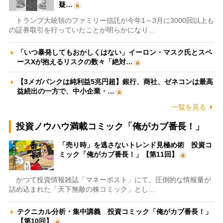
疑…
トランプ大統領のファミリー信託が今年1～3月に3000回以上も
の証券取引を行っていたことが明らかになり…
「いつ暴発してもおかしくはない」イーロン・マスク氏とスペ
ースXが抱えるリスクの数々「絶対…
【3メガバンクは純利益5兆円超】銀行、商社、ゼネコンは最高
益続出の一方で、中小企業・…
一覧を見る
投資ノウハウ満載コミック「俺がカブ番長！」
「売り時」を逃さないトレンド見極め術 投資コ
ミック「俺がカブ番長！」【第11回】
かつて投資情報雑誌「マネーポスト」にて、圧倒的な情報量が
詰め込まれた「天下無敵の株コミック」とし…
テクニカル分析・集中講義 投資コミック「俺がカブ番長！」
【第10回】