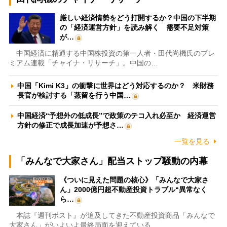
厳しい経済情勢をどう打開するか？中国の下半期
の「経済運営方針」を読み解く 需要不足対策
が…
中国経済に精通する中国株投資の第一人者・田代尚機氏のプレ
ミアム連載「チャイナ・リサーチ」。中国の…
中国「Kimi K3」の衝撃に世界はどう対応するのか？ 米財務
長官が検討する「蒸留を行う中国…
中国経済“予想外の低成長”で政策のテコ入れ必至か 経済運営
方針の修正で成長加速が予想さ…
一覧を見る
「みんなで大家さん」配当ストップ騒動の内幕
《ついに見えた問題の核心》「みんなで大家さ
ん」2000億円超不動産投資トラブル“異常なく
ら…
本誌『週刊ポスト』が追及してきた不動産投資商品「みんなで
大家さん」がいよいよ最終局面を迎えている…