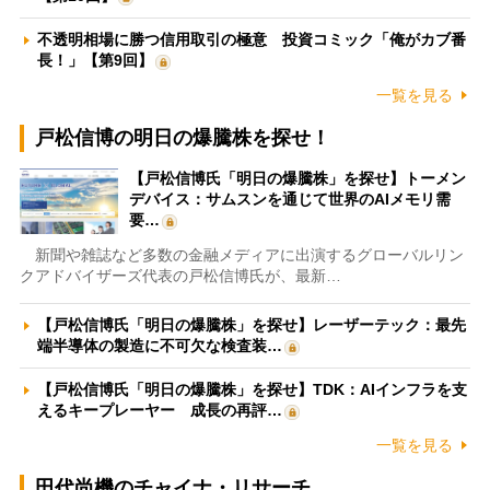
不透明相場に勝つ信用取引の極意 投資コミック「俺がカブ番
長！」【第9回】
一覧を見る
戸松信博の明日の爆騰株を探せ！
【戸松信博氏「明日の爆騰株」を探せ】トーメン
デバイス：サムスンを通じて世界のAIメモリ需
要…
新聞や雑誌など多数の金融メディアに出演するグローバルリン
クアドバイザーズ代表の戸松信博氏が、最新…
【戸松信博氏「明日の爆騰株」を探せ】レーザーテック：最先
端半導体の製造に不可欠な検査装…
【戸松信博氏「明日の爆騰株」を探せ】TDK：AIインフラを支
えるキープレーヤー 成長の再評…
一覧を見る
田代尚機のチャイナ・リサーチ