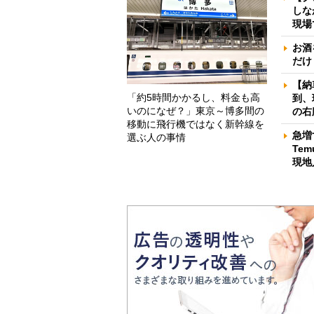
しな
現場
お酒
だけ
【納
「約5時間かかるし、料金も高
到、
いのになぜ？」東京～博多間の
の右
移動に飛行機ではなく新幹線を
急増
選ぶ人の事情
Te
現地