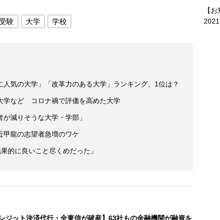
【お
受験
大学
学校
202
に人気の大学」「改革力のある大学」ランキング、1位は？
大学など コロナ禍で評価を高めた大学
者が減りそうな大学・学部」
近甲龍の志望者急増のワケ
結果的に良いこと尽くめだった」
レジット決済代行・全東信が破産】63社もの金融機関が融資を