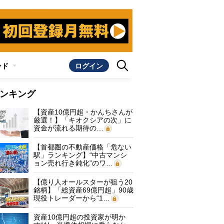
ンド
ログイン
ンキング
【資産10億円超・かんちさんが
厳選！】「キオクシアの次」に
資金が流れる期待の…
【首都圏の不動産価格「危ない
駅」ランキング】“中古マンシ
ョン売れ行き鈍化”のワ…
【億り人オールスターが狙う20
銘柄】「総資産69億円超」90歳
現役トレーダーから“1…
資産10億円超の投資家が明か