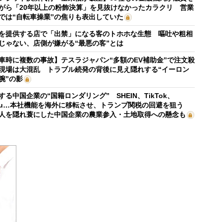
がら「20年以上の粉飾決算」を見抜けなかったカラクリ 営業
では“自転車操業”の焦りも表出していた
を提供する店で「出禁」になる客のトホホな生態 嘔吐や粗相
じゃない、店側が嫌がる“最悪の客”とは
車時に複数の事故】テスラジャパン“多額のEV補助金”で注文殺
現場は大混乱 トラブル続発の背後に見え隠れする“イーロン
腕”の影
する中国企業の“国籍ロンダリング” SHEIN、TikTok、
mu…本社機能を海外に移転させ、トランプ関税の回避を狙う
人を隠れ蓑にした中国企業の農業参入・土地取得への懸念も