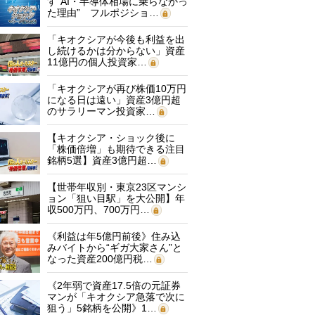
す“AI・半導体相場に乗らなかっ
た理由” フルポジショ…
「キオクシアが今後も利益を出
し続けるかは分からない」資産
11億円の個人投資家…
「キオクシアが再び株価10万円
になる日は遠い」資産3億円超
のサラリーマン投資家…
【キオクシア・ショック後に
「株価倍増」も期待できる注目
銘柄5選】資産3億円超…
【世帯年収別・東京23区マンシ
ョン「狙い目駅」を大公開】年
収500万円、700万円…
《利益は年5億円前後》住み込
みバイトから“ギガ大家さん”と
なった資産200億円税…
《2年弱で資産17.5倍の元証券
マンが「キオクシア急落で次に
狙う」5銘柄を公開》1…