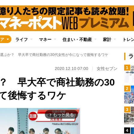
ア
ライフ
マネー
住まい・不動産
家計
トレ
選ぶか？ 早大卒で商社勤務の30代女性が今になって後悔するワケ
ラ
1
2020.12.10 07:00
女性セブン
？ 早大卒で商社勤務の30
2
て後悔するワケ
3
もっと見る
arrow_forward_ios
4