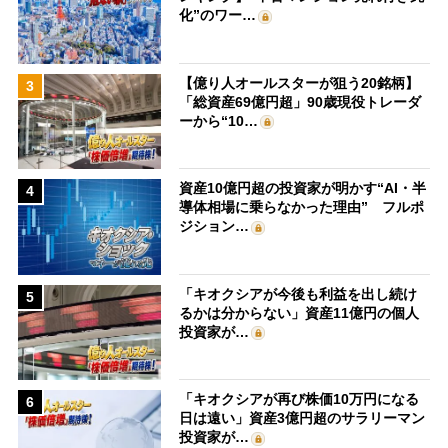
化”のワー…
【億り人オールスターが狙う20銘柄】
3
「総資産69億円超」90歳現役トレーダ
ーから“10…
資産10億円超の投資家が明かす“AI・半
4
導体相場に乗らなかった理由” フルポ
ジション…
「キオクシアが今後も利益を出し続け
5
るかは分からない」資産11億円の個人
投資家が…
「キオクシアが再び株価10万円になる
6
日は遠い」資産3億円超のサラリーマン
投資家が…