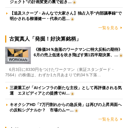
ジェクト”の計画変更の裏で起き…
【追及スクープ・みんなで大家さん】独占入手“内部議事録”で
明かされる柳瀬健一・代表の思…
一覧を見る
古賀真人「発掘！好決算銘柄」
《株価34％急落のワークマンに特大反転の期待》
6月の売上低迷を吹き飛ばす第1四半期決算、…
6月3日に8330円をつけたワークマン（東証スタンダード・
7564）の株価は、わずか1カ月あまりで約34％下落…
三菱重工が「AIインフラの新たな主役」として再評価される気
運 エヌビディアとの提携でAI…
キオクシアHD「7万円割れからの急反発」は再びの上昇局面へ
の反転シグナルか？ 市場のムー…
一覧を見る