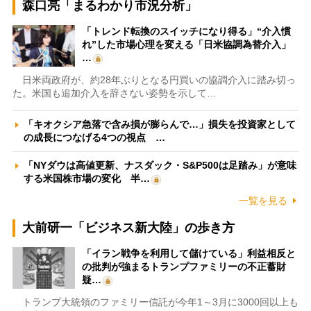
森口亮「まるわかり市況分析」
「トレンド転換のスイッチになり得る」“介入慣
れ”した市場心理を変える「日米協調為替介入」
…
日米両政府が、約28年ぶりとなる円買いの協調介入に踏み切っ
た。米国も追加介入を辞さない姿勢を示して…
「キオクシア急落で含み損が膨らんで…」損失を投資家として
の成長につなげる4つの視点 …
「NYダウは高値更新、ナスダック・S&P500は足踏み」が意味
する米国株市場の変化 半…
一覧を見る
大前研一「ビジネス新大陸」の歩き方
「イラン戦争を利用して儲けている」利益相反と
の批判が強まるトランプファミリーの不正蓄財
疑…
トランプ大統領のファミリー信託が今年1～3月に3000回以上も