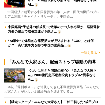
AI…
中国経済に精通する中国株投資の第一人者・田代尚機氏のプレ
ミアム連載「チャイナ・リサーチ」。中国企…
中国経済“予想外の低成長”で政策のテコ入れ必至か 経済運営
方針の修正で成長加速が予想さ…
“AI革命”で爆発的な需要拡大が見込まれる「CXO」とは何
か？ 高い競争力を持つ中国の医薬品…
一覧を見る
「みんなで大家さん」配当ストップ騒動の内幕
《ついに見えた問題の核心》「みんなで大家さ
ん」2000億円超不動産投資トラブル“異常なく
ら…
本誌『週刊ポスト』が追及してきた不動産投資商品「みんなで
大家さん」がいよいよ最終局面を迎えている…
【独走スクープ・みんなで大家さん】二転三転した“成田プロ