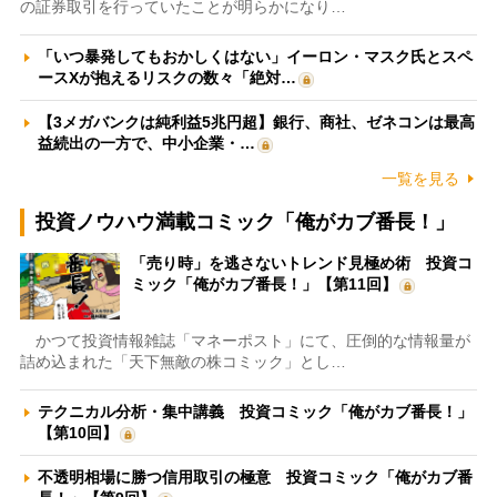
の証券取引を行っていたことが明らかになり…
「いつ暴発してもおかしくはない」イーロン・マスク氏とスペ
ースXが抱えるリスクの数々「絶対…
【3メガバンクは純利益5兆円超】銀行、商社、ゼネコンは最高
益続出の一方で、中小企業・…
一覧を見る
投資ノウハウ満載コミック「俺がカブ番長！」
「売り時」を逃さないトレンド見極め術 投資コ
ミック「俺がカブ番長！」【第11回】
かつて投資情報雑誌「マネーポスト」にて、圧倒的な情報量が
詰め込まれた「天下無敵の株コミック」とし…
テクニカル分析・集中講義 投資コミック「俺がカブ番長！」
【第10回】
不透明相場に勝つ信用取引の極意 投資コミック「俺がカブ番