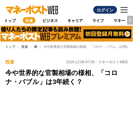
ログイン
トップ
投資
ビジネス
キャリア
ライフ
マネー
トップ
投資
株
今や世界的な官製相場の様相、「コロナ・バブル」は3年続
投資
2020.12.06 07:00
マネーポストWEB
今や世界的な官製相場の様相、「コロ
ナ・バブル」は3年続く？
Loaded
:
87.48%
/
Unmute