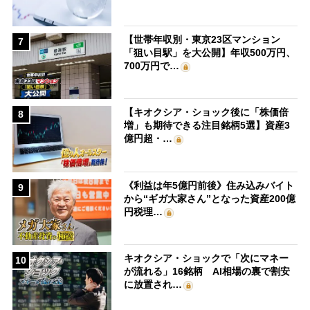
【世帯年収別・東京23区マンション
7
「狙い目駅」を大公開】年収500万円、
700万円で…
【キオクシア・ショック後に「株価倍
8
増」も期待できる注目銘柄5選】資産3
億円超・…
《利益は年5億円前後》住み込みバイト
9
から“ギガ大家さん”となった資産200億
円税理…
キオクシア・ショックで「次にマネー
10
が流れる」16銘柄 AI相場の裏で割安
に放置され…