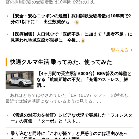
官の採用試験の受験者数は10年間で2分の1以…
【安全・安心ニッポンの危機】採用試験受験者数は10年間で2
分の1以下に！ 出生数減がも…
【医療崩壊】人口減少で「医師不足」に加えて「患者不足」に
見舞われ地域医療が限界に 今後…
一覧を見る
快適クルマ生活 乗ってみた、使ってみた
【4ヶ月間で受注累計6000台】BEV普及の障壁と
なる「航続距離の不安」「充電のストレス」解
消…
あれほどもてはやされていた「EV（BEV）シフト」の潮流も、
最近では減速基調になっているように見える。…
《雪道の対応力を検証》シビアな状況で実感した「フォレスタ
ー」の真価 「ターボ」と「スト…
乗り込むと同時に「これが軽？」と戸惑うのには理由があっ