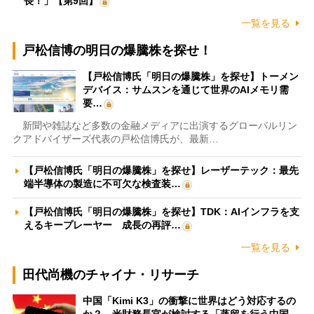
長！」【第9回】
一覧を見る
戸松信博の明日の爆騰株を探せ！
【戸松信博氏「明日の爆騰株」を探せ】トーメン
デバイス：サムスンを通じて世界のAIメモリ需
要…
新聞や雑誌など多数の金融メディアに出演するグローバルリン
クアドバイザーズ代表の戸松信博氏が、最新…
【戸松信博氏「明日の爆騰株」を探せ】レーザーテック：最先
端半導体の製造に不可欠な検査装…
【戸松信博氏「明日の爆騰株」を探せ】TDK：AIインフラを支
えるキープレーヤー 成長の再評…
一覧を見る
田代尚機のチャイナ・リサーチ
中国「Kimi K3」の衝撃に世界はどう対応するの
か？ 米財務長官が検討する「蒸留を行う中国