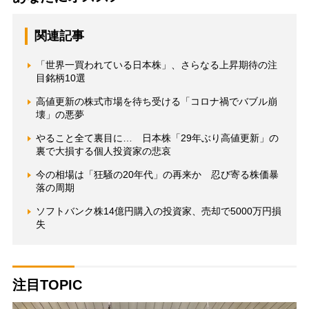
関連記事
「世界一買われている日本株」、さらなる上昇期待の注
目銘柄10選
高値更新の株式市場を待ち受ける「コロナ禍でバブル崩
壊」の悪夢
やること全て裏目に… 日本株「29年ぶり高値更新」の
裏で大損する個人投資家の悲哀
今の相場は「狂騒の20年代」の再来か 忍び寄る株価暴
落の周期
ソフトバンク株14億円購入の投資家、売却で5000万円損
失
注目TOPIC