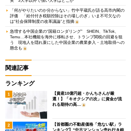
実 3大学以外で強い大学はどこか
「何がやりたいのか分からない」竹中平蔵氏が語る高市内閣の
評価 「給付付き税額控除はその場しのぎ」いま不可欠なの
は“社会保障制度の改革議論”と指摘
急増する中国企業の“国籍ロンダリング” SHEIN、TikTok、
Temu…本社機能を海外に移転させ、トランプ関税の回避を狙
う 現地人を隠れ蓑にした中国企業の農業参入・土地取得への
懸念も
関連記事
ランキング
【資産10億円超・かんちさんが厳
1
選！】「キオクシアの次」に資金が流
れる期待の高…
【首都圏の不動産価格「危ない駅」ラ
2
ンキング】“中古マンション売れ行き鈍