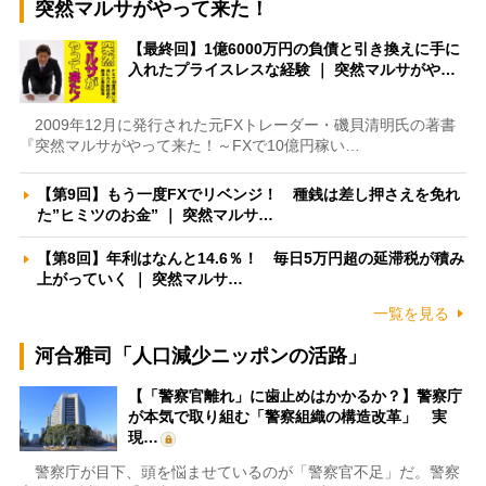
突然マルサがやって来た！
【最終回】1億6000万円の負債と引き換えに手に
入れたプライスレスな経験 ｜ 突然マルサがや…
2009年12月に発行された元FXトレーダー・磯貝清明氏の著書
『突然マルサがやって来た！～FXで10億円稼い…
【第9回】もう一度FXでリベンジ！ 種銭は差し押さえを免れ
た”ヒミツのお金” ｜ 突然マルサ…
【第8回】年利はなんと14.6％！ 毎日5万円超の延滞税が積み
上がっていく ｜ 突然マルサ…
一覧を見る
河合雅司「人口減少ニッポンの活路」
【「警察官離れ」に歯止めはかかるか？】警察庁
が本気で取り組む「警察組織の構造改革」 実
現…
警察庁が目下、頭を悩ませているのが「警察官不足」だ。警察