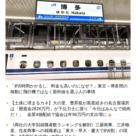
「約5時間かかるし、料金も高いのになぜ？」東京～博多間の
移動に飛行機ではなく新幹線を選ぶ人の事情
【土俵に埋まるカネ】大の里、豊昇龍が黒星続きの名古屋場所
は「懸賞金2826万円」が下位力士に渡り「今日はみんなで焼肉
だ！」 金星4個配給で協会は年96万円の支出増に
《商社の大学別就職者数ランキングを解剖》三菱商事、三井物
産、住友商事への就職者は「東大・早大・慶大で約6割」の現