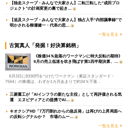
【独走スクープ・みんなで大家さん】二転三転した“成田プロ
ジェクト”の計画変更の裏で起き…
【追及スクープ・みんなで大家さん】独占入手“内部議事録”で
明かされる柳瀬健一・代表の思…
一覧を見る
古賀真人「発掘！好決算銘柄」
《株価34％急落のワークマンに特大反転の期待》
6月の売上低迷を吹き飛ばす第1四半期決算、…
6月3日に8330円をつけたワークマン（東証スタンダード・
7564）の株価は、わずか1カ月あまりで約34％下落…
三菱重工が「AIインフラの新たな主役」として再評価される気
運 エヌビディアとの提携でAI…
キオクシアHD「7万円割れからの急反発」は再びの上昇局面へ
の反転シグナルか？ 市場のムー…
一覧を見る