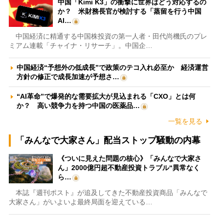
中国「Kimi K3」の衝撃に世界はどう対応するの
か？ 米財務長官が検討する「蒸留を行う中国
AI…
中国経済に精通する中国株投資の第一人者・田代尚機氏のプレ
ミアム連載「チャイナ・リサーチ」。中国企…
中国経済“予想外の低成長”で政策のテコ入れ必至か 経済運営
方針の修正で成長加速が予想さ…
“AI革命”で爆発的な需要拡大が見込まれる「CXO」とは何
か？ 高い競争力を持つ中国の医薬品…
一覧を見る
「みんなで大家さん」配当ストップ騒動の内幕
《ついに見えた問題の核心》「みんなで大家さ
ん」2000億円超不動産投資トラブル“異常なく
ら…
本誌『週刊ポスト』が追及してきた不動産投資商品「みんなで
大家さん」がいよいよ最終局面を迎えている…