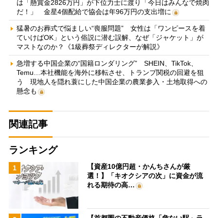
は「懸賞金2826万円」が下位力士に渡り「今日はみんなで焼肉
だ！」 金星4個配給で協会は年96万円の支出増に
猛暑のお葬式で悩ましい“喪服問題” 女性は「ワンピースを着
ていけばOK」という俗説に潜む誤解、なぜ「ジャケット」が
マストなのか？《1級葬祭ディレクターが解説》
急増する中国企業の“国籍ロンダリング” SHEIN、TikTok、
Temu…本社機能を海外に移転させ、トランプ関税の回避を狙
う 現地人を隠れ蓑にした中国企業の農業参入・土地取得への
懸念も
関連記事
ランキング
【資産10億円超・かんちさんが厳
1
選！】「キオクシアの次」に資金が流
れる期待の高…
【首都圏の不動産価格「危ない駅」ラ