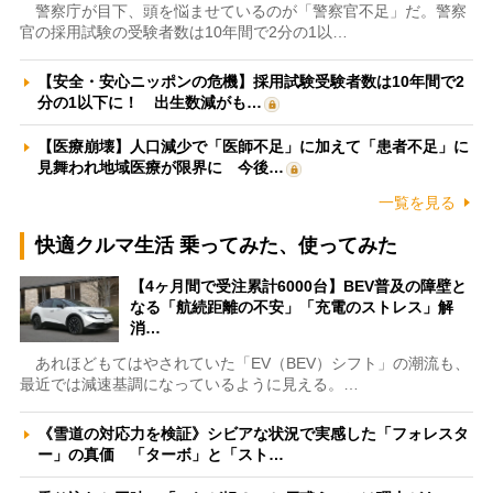
警察庁が目下、頭を悩ませているのが「警察官不足」だ。警察
官の採用試験の受験者数は10年間で2分の1以…
【安全・安心ニッポンの危機】採用試験受験者数は10年間で2
分の1以下に！ 出生数減がも…
【医療崩壊】人口減少で「医師不足」に加えて「患者不足」に
見舞われ地域医療が限界に 今後…
一覧を見る
快適クルマ生活 乗ってみた、使ってみた
【4ヶ月間で受注累計6000台】BEV普及の障壁と
なる「航続距離の不安」「充電のストレス」解
消…
あれほどもてはやされていた「EV（BEV）シフト」の潮流も、
最近では減速基調になっているように見える。…
《雪道の対応力を検証》シビアな状況で実感した「フォレスタ
ー」の真価 「ターボ」と「スト…