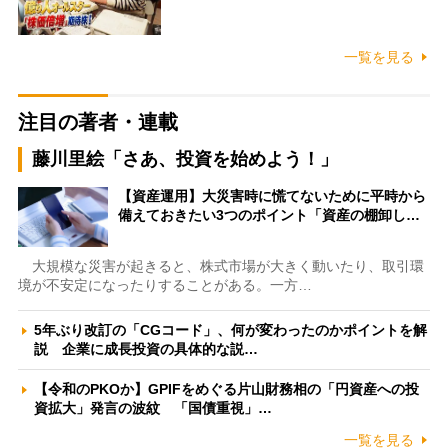
一覧を見る
注目の著者・連載
藤川里絵「さあ、投資を始めよう！」
【資産運用】大災害時に慌てないために平時から
備えておきたい3つのポイント「資産の棚卸し…
大規模な災害が起きると、株式市場が大きく動いたり、取引環
境が不安定になったりすることがある。一方…
5年ぶり改訂の「CGコード」、何が変わったのかポイントを解
説 企業に成長投資の具体的な説…
【令和のPKOか】GPIFをめぐる片山財務相の「円資産への投
資拡大」発言の波紋 「国債重視」…
一覧を見る