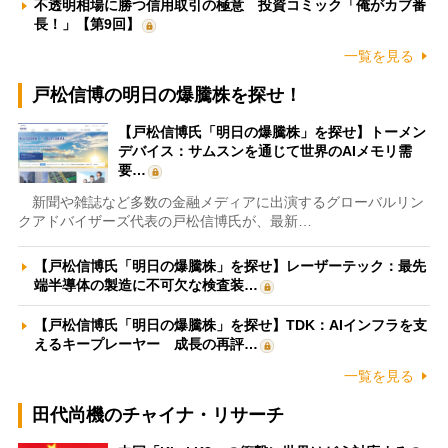
不透明相場に勝つ信用取引の極意 投資コミック「俺がカブ番
長！」【第9回】
一覧を見る
戸松信博の明日の爆騰株を探せ！
【戸松信博氏「明日の爆騰株」を探せ】トーメン
デバイス：サムスンを通じて世界のAIメモリ需
要…
新聞や雑誌など多数の金融メディアに出演するグローバルリン
クアドバイザーズ代表の戸松信博氏が、最新…
【戸松信博氏「明日の爆騰株」を探せ】レーザーテック：最先
端半導体の製造に不可欠な検査装…
【戸松信博氏「明日の爆騰株」を探せ】TDK：AIインフラを支
えるキープレーヤー 成長の再評…
一覧を見る
田代尚機のチャイナ・リサーチ