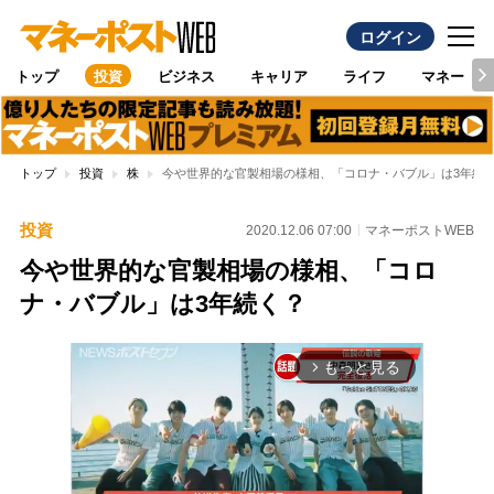
ログイン
トップ
投資
ビジネス
キャリア
ライフ
マネー
トップ
投資
株
今や世界的な官製相場の様相、「コロナ・バブル」は3年続
投資
2020.12.06 07:00
マネーポストWEB
今や世界的な官製相場の様相、「コロ
ナ・バブル」は3年続く？
もっと見る
arrow_forward_ios