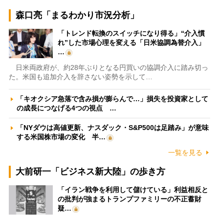
森口亮「まるわかり市況分析」
「トレンド転換のスイッチになり得る」“介入慣
れ”した市場心理を変える「日米協調為替介入」
…
日米両政府が、約28年ぶりとなる円買いの協調介入に踏み切っ
た。米国も追加介入を辞さない姿勢を示して…
「キオクシア急落で含み損が膨らんで…」損失を投資家として
の成長につなげる4つの視点 …
「NYダウは高値更新、ナスダック・S&P500は足踏み」が意味
する米国株市場の変化 半…
一覧を見る
大前研一「ビジネス新大陸」の歩き方
「イラン戦争を利用して儲けている」利益相反と
の批判が強まるトランプファミリーの不正蓄財
疑…