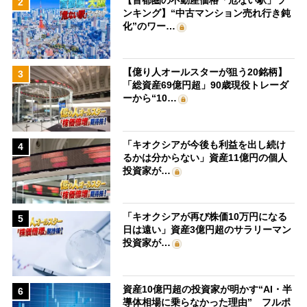
2
ンキング】“中古マンション売れ行き鈍
化”のワー…
【億り人オールスターが狙う20銘柄】
3
「総資産69億円超」90歳現役トレーダ
ーから“10…
「キオクシアが今後も利益を出し続け
4
るかは分からない」資産11億円の個人
投資家が…
「キオクシアが再び株価10万円になる
5
日は遠い」資産3億円超のサラリーマン
投資家が…
資産10億円超の投資家が明かす“AI・半
6
導体相場に乗らなかった理由” フルポ