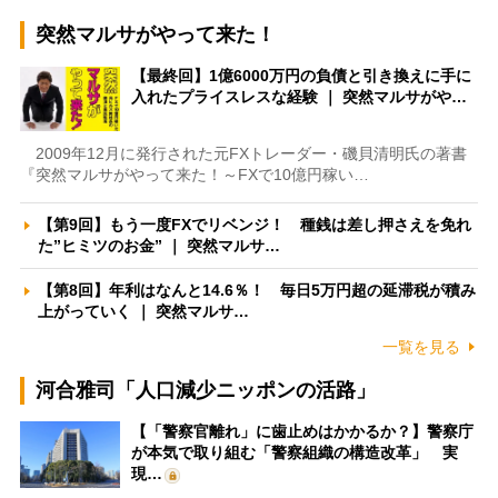
突然マルサがやって来た！
【最終回】1億6000万円の負債と引き換えに手に
入れたプライスレスな経験 ｜ 突然マルサがや…
2009年12月に発行された元FXトレーダー・磯貝清明氏の著書
『突然マルサがやって来た！～FXで10億円稼い…
【第9回】もう一度FXでリベンジ！ 種銭は差し押さえを免れ
た”ヒミツのお金” ｜ 突然マルサ…
【第8回】年利はなんと14.6％！ 毎日5万円超の延滞税が積み
上がっていく ｜ 突然マルサ…
一覧を見る
河合雅司「人口減少ニッポンの活路」
【「警察官離れ」に歯止めはかかるか？】警察庁
が本気で取り組む「警察組織の構造改革」 実
現…