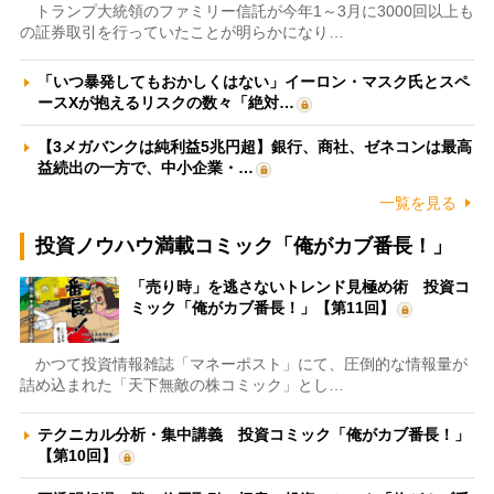
トランプ大統領のファミリー信託が今年1～3月に3000回以上も
の証券取引を行っていたことが明らかになり…
「いつ暴発してもおかしくはない」イーロン・マスク氏とスペ
ースXが抱えるリスクの数々「絶対…
【3メガバンクは純利益5兆円超】銀行、商社、ゼネコンは最高
益続出の一方で、中小企業・…
一覧を見る
投資ノウハウ満載コミック「俺がカブ番長！」
「売り時」を逃さないトレンド見極め術 投資コ
ミック「俺がカブ番長！」【第11回】
かつて投資情報雑誌「マネーポスト」にて、圧倒的な情報量が
詰め込まれた「天下無敵の株コミック」とし…
テクニカル分析・集中講義 投資コミック「俺がカブ番長！」
【第10回】