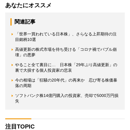
あなたにオススメ
関連記事
「世界一買われている日本株」、さらなる上昇期待の注
目銘柄10選
高値更新の株式市場を待ち受ける「コロナ禍でバブル崩
壊」の悪夢
やること全て裏目に… 日本株「29年ぶり高値更新」の
裏で大損する個人投資家の悲哀
今の相場は「狂騒の20年代」の再来か 忍び寄る株価暴
落の周期
ソフトバンク株14億円購入の投資家、売却で5000万円損
失
注目TOPIC