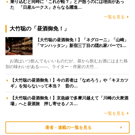
乗り込むと同時に「これが軽？」と戸惑うのには理由があっ
た 「日産ルークス」さらなる躍進…
一覧を見る
大竹聡の「昼酒御免！」
【大竹聡の昼酒御免！】「ネグローニ」「山崎」
「マンハッタン」新宿三丁目の隠れ家バーで1…
お酒はいつ飲んでもいいものだが、昼から飲むお酒にはまた格
別の味わいがある――。ライター・作家の大竹…
【大竹聡の昼酒御免！】今の若者は「なめろう」や「キヌカツ
ギ」を知らないって本当？ 昔の…
【大竹聡の昼酒御免！】京急線で多摩川越えて「川崎の大衆酒
場」へと昼酒旅 押し寄せるノス…
一覧を見る
著者・連載の一覧を見る