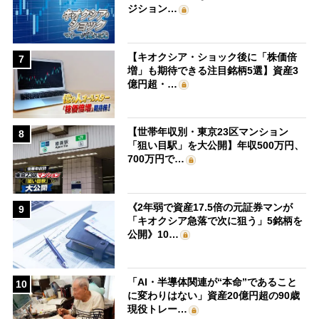
ジション…
【キオクシア・ショック後に「株価倍
7
増」も期待できる注目銘柄5選】資産3
億円超・…
【世帯年収別・東京23区マンション
8
「狙い目駅」を大公開】年収500万円、
700万円で…
《2年弱で資産17.5倍の元証券マンが
9
「キオクシア急落で次に狙う」5銘柄を
公開》10…
「AI・半導体関連が“本命”であること
10
に変わりはない」資産20億円超の90歳
現役トレー…