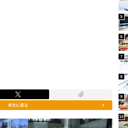
5
6
7
8
9
本文に戻る
10