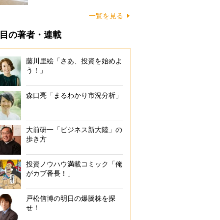
に…
一覧を見る
目の著者・連載
藤川里絵「さあ、投資を始めよ
う！」
森口亮「まるわかり市況分析」
大前研一「ビジネス新大陸」の
歩き方
投資ノウハウ満載コミック「俺
がカブ番長！」
戸松信博の明日の爆騰株を探
せ！