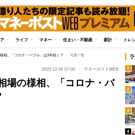
ア
ライフ
マネー
住まい・不動産
家計
トレ
様相、「コロナ・バブル」は3年続く？
写真一覧
ラ
1
2020.12.06 07:00
マネーポストWEB
相場の様相、「コロナ・バ
2
？
3
Loaded
:
80.21%
4