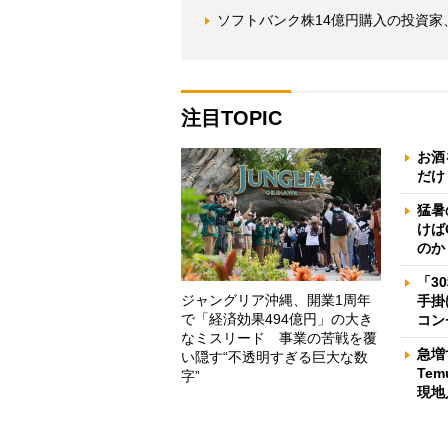
ソフトバンク株14億円購入の投資家、
注目TOPIC
お酒
だけ
猛暑
けば
のか
「3
ジャングリア沖縄、開業1周年
手掛
で「経済効果494億円」の大き
コン
なミスリード 事業の苦戦を覆
急増
い隠す“不透明すぎる巨大な数
Te
字”
現地