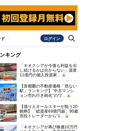
ンド
ログイン
ンキング
「キオクシアが今後も利益を出
し続けるかは分からない」資産
11億円の個人投資家…
【首都圏の不動産価格「危ない
駅」ランキング】“中古マンシ
ョン売れ行き鈍化”のワ…
【億り人オールスターが狙う20
銘柄】「総資産69億円超」90歳
現役トレーダーから“1…
「キオクシアが再び株価10万円