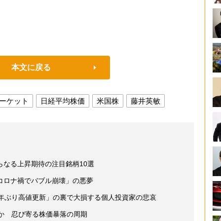
本文に戻る
ーケット
日経平均株価
米国株
藤井英敏
らなる上昇期待の注目銘柄10選
コロナ禍でバブル崩壊」の悪夢
9年ぶり高値更新」の裏で大損する個人投資家の悲哀
来か 忍び寄る株価暴落の周期