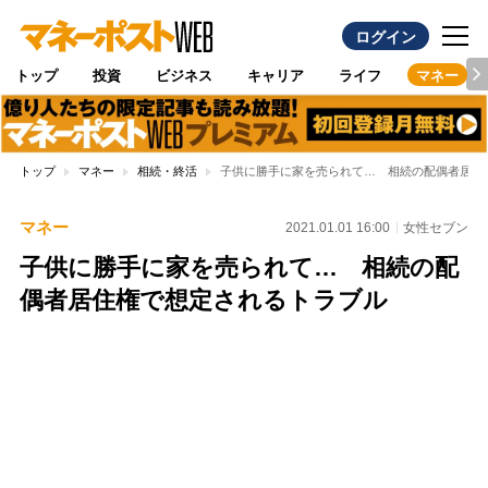
ログイン
トップ
投資
ビジネス
キャリア
ライフ
マネー
トップ
マネー
相続・終活
子供に勝手に家を売られて… 相続の配偶者居住
マネー
2021.01.01 16:00
女性セブン
子供に勝手に家を売られて… 相続の配
偶者居住権で想定されるトラブル
Loaded
:
100.00%
/
Unmute