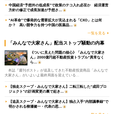
中国経済“予想外の低成長”で政策のテコ入れ必至か 経済運営
方針の修正で成長加速が予想さ…
“AI革命”で爆発的な需要拡大が見込まれる「CXO」とは何
か？ 高い競争力を持つ中国の医薬品…
一覧を見る
「みんなで大家さん」配当ストップ騒動の内幕
《ついに見えた問題の核心》「みんなで大家さ
ん」2000億円超不動産投資トラブル“異常なく
ら…
本誌『週刊ポスト』が追及してきた不動産投資商品「みんなで
大家さん」がいよいよ最終局面を迎えている…
【独走スクープ・みんなで大家さん】二転三転した“成田プロ
ジェクト”の計画変更の裏で起き…
【追及スクープ・みんなで大家さん】独占入手“内部議事録”で
明かされる柳瀬健一・代表の思…