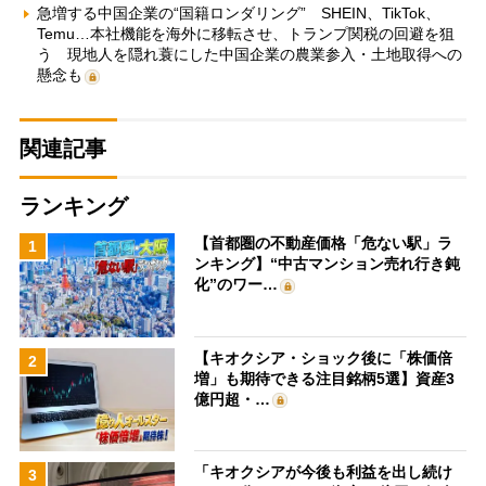
急増する中国企業の“国籍ロンダリング” SHEIN、TikTok、
Temu…本社機能を海外に移転させ、トランプ関税の回避を狙
う 現地人を隠れ蓑にした中国企業の農業参入・土地取得への
懸念も
関連記事
ランキング
【首都圏の不動産価格「危ない駅」ラ
1
ンキング】“中古マンション売れ行き鈍
化”のワー…
【キオクシア・ショック後に「株価倍
2
増」も期待できる注目銘柄5選】資産3
億円超・…
「キオクシアが今後も利益を出し続け
3