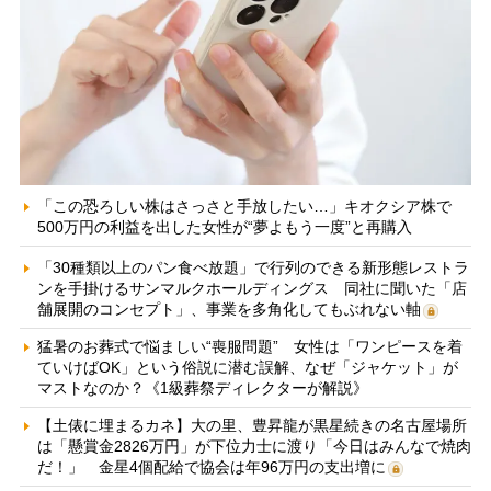
「この恐ろしい株はさっさと手放したい…」キオクシア株で
500万円の利益を出した女性が“夢よもう一度”と再購入
「30種類以上のパン食べ放題」で行列のできる新形態レストラ
ンを手掛けるサンマルクホールディングス 同社に聞いた「店
舗展開のコンセプト」、事業を多角化してもぶれない軸
猛暑のお葬式で悩ましい“喪服問題” 女性は「ワンピースを着
ていけばOK」という俗説に潜む誤解、なぜ「ジャケット」が
マストなのか？《1級葬祭ディレクターが解説》
【土俵に埋まるカネ】大の里、豊昇龍が黒星続きの名古屋場所
は「懸賞金2826万円」が下位力士に渡り「今日はみんなで焼肉
だ！」 金星4個配給で協会は年96万円の支出増に