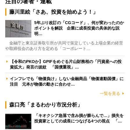
注目の著者・連載
藤川里絵「さあ、投資を始めよう！」
5年ぶり改訂の「CGコード」、何が変わったのか
ポイントを解説 企業に成長投資の具体的な説
明…
金融庁と東京証券取引所が共同で策定している上場企業の経営
や取締役会のあり方を定める「コーポレート…
【令和のPKOか】GPIFをめぐる片山財務相の「円資産への投
資拡大」発言の波紋 「国債重視」…
インフレでも「物価負け」しない金融商品「物価連動国債」に
注目 元本が物価の動きに合わせ…
一覧を見る
森口亮「まるわかり市況分析」
「キオクシア急落で含み損が膨らんで…」損失を
投資家としての成長につなげる4つの視点 「…