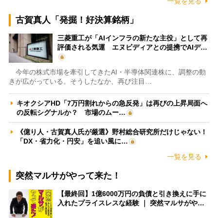
一覧を見る
古賀真人「発掘！好決算銘柄」
三菱重工が「AIインフラの新たな主役」として再
評価される気運 エヌビディアとの提携でAIデ…
今年の株式市場を牽引してきたAI・半導体関連株に、調整の動
きが広がっている。そうしたなか、再び注目…
キオクシアHD「7万円割れからの急反発」は再びの上昇局面へ
の反転シグナルか？ 市場のムー…
《億り人・古賀真人氏が厳選》野村総合研究所だけじゃない！
「DX・省力化・円安」を追い風に…
一覧を見る
突然マルサがやって来た！
【最終回】1億6000万円の負債と引き換えに手に
入れたプライスレスな経験 ｜ 突然マルサがや…