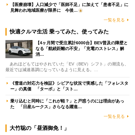
【医療崩壊】人口減少で「医師不足」に加えて「患者不足」に
見舞われ地域医療が限界に 今後…
一覧を見る
快適クルマ生活 乗ってみた、使ってみた
【4ヶ月間で受注累計6000台】BEV普及の障壁と
なる「航続距離の不安」「充電のストレス」解
消…
あれほどもてはやされていた「EV（BEV）シフト」の潮流も、
最近では減速基調になっているように見える。…
《雪道の対応力を検証》シビアな状況で実感した「フォレスタ
ー」の真価 「ターボ」と「スト…
乗り込むと同時に「これが軽？」と戸惑うのには理由があっ
た 「日産ルークス」さらなる躍進…
一覧を見る
大竹聡の「昼酒御免！」