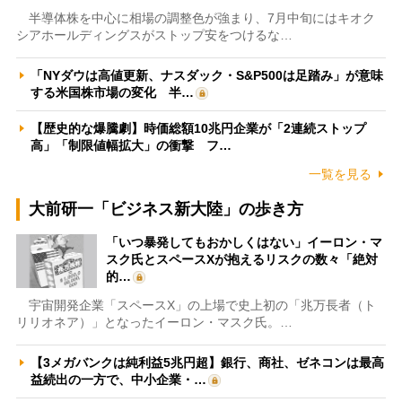
半導体株を中心に相場の調整色が強まり、7月中旬にはキオク
シアホールディングスがストップ安をつけるな…
「NYダウは高値更新、ナスダック・S&P500は足踏み」が意味
する米国株市場の変化 半…
【歴史的な爆騰劇】時価総額10兆円企業が「2連続ストップ
高」「制限値幅拡大」の衝撃 フ…
一覧を見る
大前研一「ビジネス新大陸」の歩き方
「いつ暴発してもおかしくはない」イーロン・マ
スク氏とスペースXが抱えるリスクの数々「絶対
的…
宇宙開発企業「スペースX」の上場で史上初の「兆万長者（ト
リリオネア）」となったイーロン・マスク氏。…
【3メガバンクは純利益5兆円超】銀行、商社、ゼネコンは最高
益続出の一方で、中小企業・…