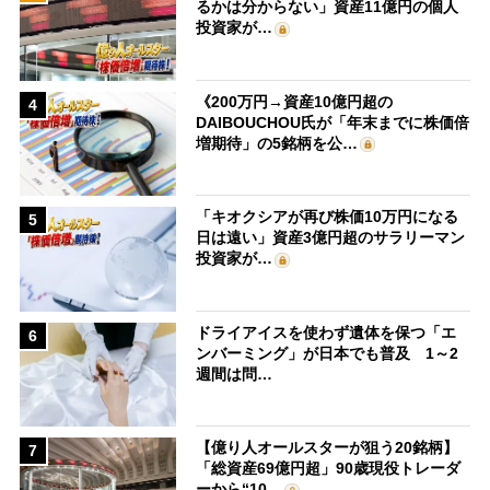
るかは分からない」資産11億円の個人
投資家が…
《200万円→資産10億円超の
4
DAIBOUCHOU氏が「年末までに株価倍
増期待」の5銘柄を公…
「キオクシアが再び株価10万円になる
5
日は遠い」資産3億円超のサラリーマン
投資家が…
ドライアイスを使わず遺体を保つ「エ
6
ンバーミング」が日本でも普及 1～2
週間は問…
【億り人オールスターが狙う20銘柄】
7
「総資産69億円超」90歳現役トレーダ
ーから“10…