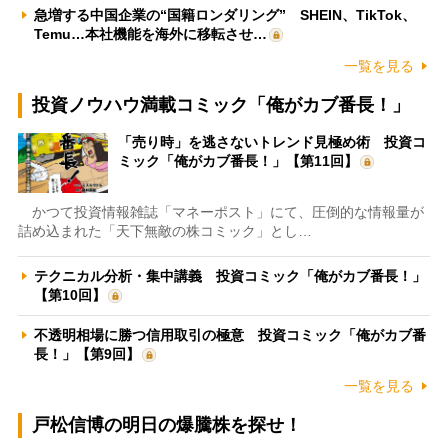
急増する中国企業の“国籍ロンダリング” SHEIN、TikTok、
Temu…本社機能を海外に移転させ…
一覧を見る
投資ノウハウ満載コミック「俺がカブ番長！」
「売り時」を逃さないトレンド見極め術 投資コ
ミック「俺がカブ番長！」【第11回】
かつて投資情報雑誌「マネーポスト」にて、圧倒的な情報量が
詰め込まれた「天下無敵の株コミック」とし…
テクニカル分析・集中講義 投資コミック「俺がカブ番長！」
【第10回】
不透明相場に勝つ信用取引の極意 投資コミック「俺がカブ番
長！」【第9回】
一覧を見る
戸松信博の明日の爆騰株を探せ！