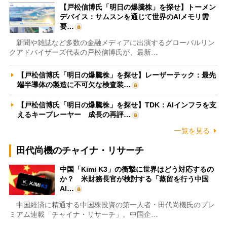
【戸松信博氏「明日の爆騰株」を探せ】トーメン
デバイス：サムスンを通じて世界のAIメモリ需
要…
新聞や雑誌など多数の金融メディアに出演するグローバルリン
クアドバイザーズ代表の戸松信博氏が、最新…
【戸松信博氏「明日の爆騰株」を探せ】レーザーテック：最先
端半導体の製造に不可欠な検査装…
【戸松信博氏「明日の爆騰株」を探せ】TDK：AIインフラを支
えるキープレーヤー 成長の再評…
一覧を見る
田代尚機のチャイナ・リサーチ
中国「Kimi K3」の衝撃に世界はどう対応するの
か？ 米財務長官が検討する「蒸留を行う中国
AI…
中国経済に精通する中国株投資の第一人者・田代尚機氏のプレ
ミアム連載「チャイナ・リサーチ」。中国企…