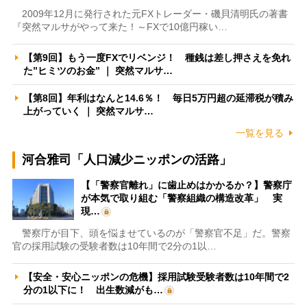
2009年12月に発行された元FXトレーダー・磯貝清明氏の著書
『突然マルサがやって来た！～FXで10億円稼い…
【第9回】もう一度FXでリベンジ！ 種銭は差し押さえを免れ
た”ヒミツのお金” ｜ 突然マルサ…
【第8回】年利はなんと14.6％！ 毎日5万円超の延滞税が積み
上がっていく ｜ 突然マルサ…
一覧を見る
河合雅司「人口減少ニッポンの活路」
【「警察官離れ」に歯止めはかかるか？】警察庁
が本気で取り組む「警察組織の構造改革」 実
現…
警察庁が目下、頭を悩ませているのが「警察官不足」だ。警察
官の採用試験の受験者数は10年間で2分の1以…
【安全・安心ニッポンの危機】採用試験受験者数は10年間で2
分の1以下に！ 出生数減がも…