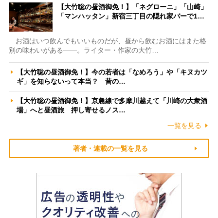
【大竹聡の昼酒御免！】「ネグローニ」「山崎」
「マンハッタン」新宿三丁目の隠れ家バーで1…
お酒はいつ飲んでもいいものだが、昼から飲むお酒にはまた格
別の味わいがある――。ライター・作家の大竹…
【大竹聡の昼酒御免！】今の若者は「なめろう」や「キヌカツ
ギ」を知らないって本当？ 昔の…
【大竹聡の昼酒御免！】京急線で多摩川越えて「川崎の大衆酒
場」へと昼酒旅 押し寄せるノス…
一覧を見る
著者・連載の一覧を見る