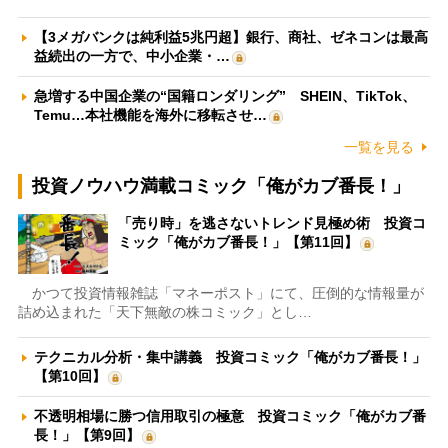
【3メガバンクは純利益5兆円超】銀行、商社、ゼネコンは最高
益続出の一方で、中小企業・…
急増する中国企業の“国籍ロンダリング” SHEIN、TikTok、
Temu…本社機能を海外に移転させ…
一覧を見る
投資ノウハウ満載コミック「俺がカブ番長！」
「売り時」を逃さないトレンド見極め術 投資コ
ミック「俺がカブ番長！」【第11回】
かつて投資情報雑誌「マネーポスト」にて、圧倒的な情報量が
詰め込まれた「天下無敵の株コミック」とし…
テクニカル分析・集中講義 投資コミック「俺がカブ番長！」
【第10回】
不透明相場に勝つ信用取引の極意 投資コミック「俺がカブ番
長！」【第9回】