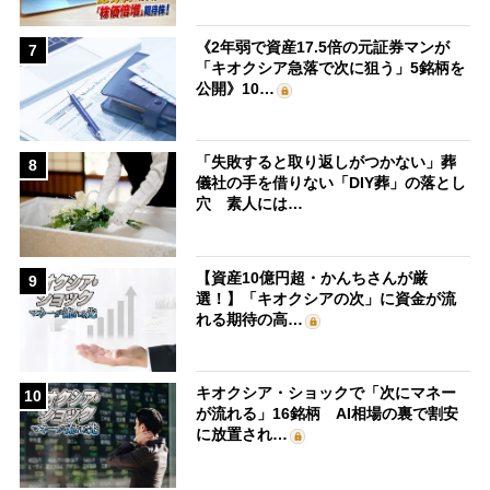
《2年弱で資産17.5倍の元証券マンが
7
「キオクシア急落で次に狙う」5銘柄を
公開》10…
「失敗すると取り返しがつかない」葬
8
儀社の手を借りない「DIY葬」の落とし
穴 素人には…
【資産10億円超・かんちさんが厳
9
選！】「キオクシアの次」に資金が流
れる期待の高…
キオクシア・ショックで「次にマネー
10
が流れる」16銘柄 AI相場の裏で割安
に放置され…