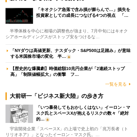
「キオクシア急落で含み損が膨らんで…」損失を
投資家としての成長につなげる4つの視点 「…
半導体株を中心に相場の調整色が強まり、7月中旬にはキオク
シアホールディングスがストップ安をつけるな…
「NYダウは高値更新、ナスダック・S&P500は足踏み」が意味
する米国株市場の変化 半…
【歴史的な爆騰劇】時価総額10兆円企業が「2連続ストップ
高」「制限値幅拡大」の衝撃 フ…
一覧を見る
大前研一「ビジネス新大陸」の歩き方
「いつ暴発してもおかしくはない」イーロン・マ
スク氏とスペースXが抱えるリスクの数々「絶対
的…
宇宙開発企業「スペースX」の上場で史上初の「兆万長者（ト
リリオネア）」となったイーロン・マスク氏。…