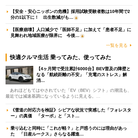
【安全・安心ニッポンの危機】採用試験受験者数は10年間で2
分の1以下に！ 出生数減がも…
【医療崩壊】人口減少で「医師不足」に加えて「患者不足」に
見舞われ地域医療が限界に 今後…
一覧を見る
快適クルマ生活 乗ってみた、使ってみた
【4ヶ月間で受注累計6000台】BEV普及の障壁と
なる「航続距離の不安」「充電のストレス」解
消…
あれほどもてはやされていた「EV（BEV）シフト」の潮流も、
最近では減速基調になっているように見える。…
《雪道の対応力を検証》シビアな状況で実感した「フォレスタ
ー」の真価 「ターボ」と「スト…
乗り込むと同時に「これが軽？」と戸惑うのには理由があっ
た 「日産ルークス」さらなる躍進…