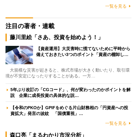
一覧を見る
注目の著者・連載
藤川里絵「さあ、投資を始めよう！」
【資産運用】大災害時に慌てないために平時から
備えておきたい3つのポイント「資産の棚卸し…
大規模な災害が起きると、株式市場が大きく動いたり、取引環
境が不安定になったりすることがある。一方…
5年ぶり改訂の「CGコード」、何が変わったのかポイントを解
説 企業に成長投資の具体的な説…
【令和のPKOか】GPIFをめぐる片山財務相の「円資産への投
資拡大」発言の波紋 「国債重視」…
一覧を見る
森口亮「まるわかり市況分析」