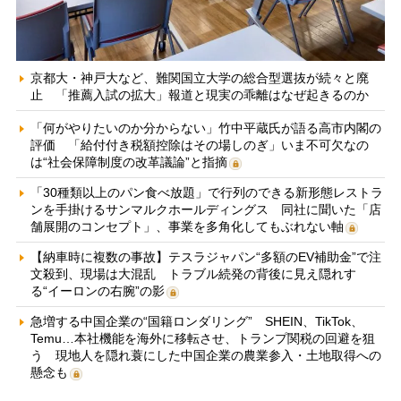
京都大・神戸大など、難関国立大学の総合型選抜が続々と廃
止 「推薦入試の拡大」報道と現実の乖離はなぜ起きるのか
「何がやりたいのか分からない」竹中平蔵氏が語る高市内閣の
評価 「給付付き税額控除はその場しのぎ」いま不可欠なの
は“社会保障制度の改革議論”と指摘
「30種類以上のパン食べ放題」で行列のできる新形態レストラ
ンを手掛けるサンマルクホールディングス 同社に聞いた「店
舗展開のコンセプト」、事業を多角化してもぶれない軸
【納車時に複数の事故】テスラジャパン“多額のEV補助金”で注
文殺到、現場は大混乱 トラブル続発の背後に見え隠れす
る“イーロンの右腕”の影
急増する中国企業の“国籍ロンダリング” SHEIN、TikTok、
Temu…本社機能を海外に移転させ、トランプ関税の回避を狙
う 現地人を隠れ蓑にした中国企業の農業参入・土地取得への
懸念も