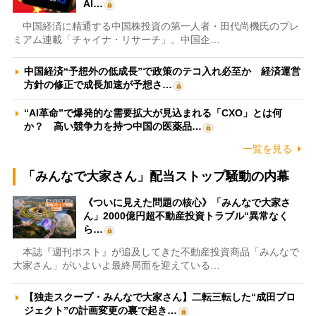
AI…
中国経済に精通する中国株投資の第一人者・田代尚機氏のプレ
ミアム連載「チャイナ・リサーチ」。中国企…
中国経済“予想外の低成長”で政策のテコ入れ必至か 経済運営
方針の修正で成長加速が予想さ…
“AI革命”で爆発的な需要拡大が見込まれる「CXO」とは何
か？ 高い競争力を持つ中国の医薬品…
一覧を見る
「みんなで大家さん」配当ストップ騒動の内幕
《ついに見えた問題の核心》「みんなで大家さ
ん」2000億円超不動産投資トラブル“異常なく
ら…
本誌『週刊ポスト』が追及してきた不動産投資商品「みんなで
大家さん」がいよいよ最終局面を迎えている…
【独走スクープ・みんなで大家さん】二転三転した“成田プロ
ジェクト”の計画変更の裏で起き…