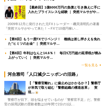
【最終回】1億6000万円の負債と引き換えに手に
入れたプライスレスな経験 ｜ 突然マルサがや…
2009年12月に発行された元FXトレーダー・磯貝清明氏の著書
『突然マルサがやって来た！～FXで10億円稼い…
【第9回】もう一度FXでリベンジ！ 種銭は差し押さえを免れ
た”ヒミツのお金” ｜ 突然マルサ…
【第8回】年利はなんと14.6％！ 毎日5万円超の延滞税が積み
上がっていく ｜ 突然マルサ…
一覧を見る
河合雅司「人口減少ニッポンの活路」
【「警察官離れ」に歯止めはかかるか？】警察庁
が本気で取り組む「警察組織の構造改革」 実
現…
警察庁が目下、頭を悩ませているのが「警察官不足」だ。警察
官の採用試験の受験者数は10年間で2分の1以…