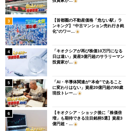
投資家が…
【首都圏の不動産価格「危ない駅」ラ
3
ンキング】“中古マンション売れ行き鈍
化”のワー…
「キオクシアが再び株価10万円になる
4
日は遠い」資産3億円超のサラリーマン
投資家が…
「AI・半導体関連が“本命”であること
5
に変わりはない」資産20億円超の90歳
現役トレー…
【キオクシア・ショック後に「株価倍
6
増」も期待できる注目銘柄5選】資産3
億円超・…