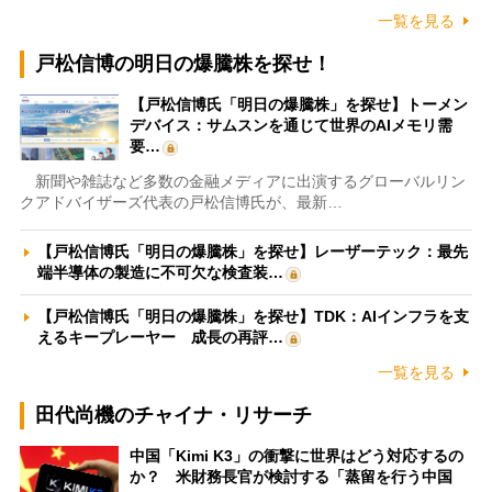
一覧を見る
戸松信博の明日の爆騰株を探せ！
【戸松信博氏「明日の爆騰株」を探せ】トーメン
デバイス：サムスンを通じて世界のAIメモリ需
要…
新聞や雑誌など多数の金融メディアに出演するグローバルリン
クアドバイザーズ代表の戸松信博氏が、最新…
【戸松信博氏「明日の爆騰株」を探せ】レーザーテック：最先
端半導体の製造に不可欠な検査装…
【戸松信博氏「明日の爆騰株」を探せ】TDK：AIインフラを支
えるキープレーヤー 成長の再評…
一覧を見る
田代尚機のチャイナ・リサーチ
中国「Kimi K3」の衝撃に世界はどう対応するの
か？ 米財務長官が検討する「蒸留を行う中国