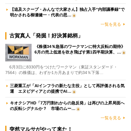
【追及スクープ・みんなで大家さん】独占入手“内部議事録”で
明かされる柳瀬健一・代表の思…
一覧を見る
古賀真人「発掘！好決算銘柄」
《株価34％急落のワークマンに特大反転の期待》
6月の売上低迷を吹き飛ばす第1四半期決算、…
6月3日に8330円をつけたワークマン（東証スタンダード・
7564）の株価は、わずか1カ月あまりで約34％下落…
三菱重工が「AIインフラの新たな主役」として再評価される気
運 エヌビディアとの提携でAI…
キオクシアHD「7万円割れからの急反発」は再びの上昇局面へ
の反転シグナルか？ 市場のムー…
一覧を見る
突然マルサがやって来た！