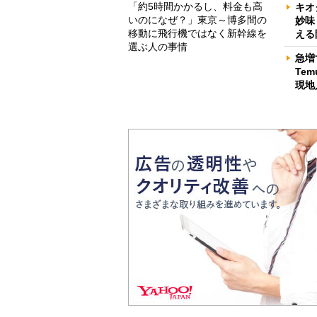
「約5時間かかるし、料金も高
キオ
いのになぜ？」東京～博多間の
妙味
移動に飛行機ではなく新幹線を
える
選ぶ人の事情
急増
Te
現地