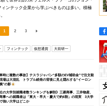
フィンテック企業から学ぶべきものは多い。積極
る。
1
2
3
ン
フィンテック
仮想通貨
大前研一
車時に複数の事故】テスラジャパン“多額のEV補助金”で注文殺
現場は大混乱 トラブル続発の背後に見え隠れする“イーロン
腕”の影
社の大学別就職者数ランキングを解剖》三菱商事、三井物産、
商事への就職者は「東大・早大・慶大で約6割」の現実 3大学
で強い大学はどこか