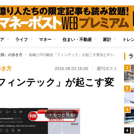
ア
ライフ
マネー
住まい・不動産
家計
トレ
大陸」の歩き方
金融とITの融合「フィンテック」が起こす変化と4つの原理
ラ
1
歩き方
2016.08.03 16:00
週刊ポスト
「フィンテック」が起こす変
2
3
もっと見る
arrow_forward_ios
4