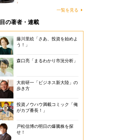
一覧を見る
目の著者・連載
藤川里絵「さあ、投資を始めよ
う！」
森口亮「まるわかり市況分析」
大前研一「ビジネス新大陸」の
歩き方
投資ノウハウ満載コミック「俺
がカブ番長！」
戸松信博の明日の爆騰株を探
せ！