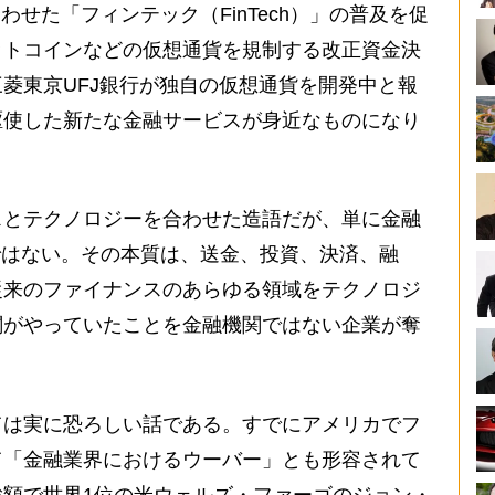
せた「フィンテック（FinTech）」の普及を促
ットコインなどの仮想通貨を規制する改正資金決
菱東京UFJ銀行が独自の仮想通貨を開発中と報
駆使した新たな金融サービスが身近なものになり
スとテクノロジーを合わせた造語だが、単に金融
ではない。その本質は、送金、投資、決済、融
従来のファイナンスのあらゆる領域をテクノロジ
関がやっていたことを金融機関ではない企業が奪
は実に恐ろしい話である。すでにアメリカでフ
て「金融業界におけるウーバー」とも形容されて
額で世界1位の米ウェルズ・ファーゴのジョン・