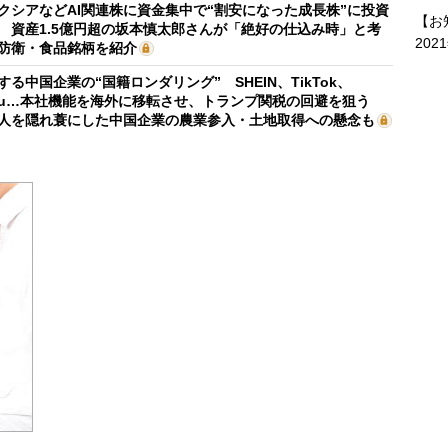
クシアなどAI関連株に資金集中で“割安になった成長株”に投資
【お
 資産1.5億円超の坂本慎太郎さんが「絶好の仕込み時」と考
202
防衛・食品銘柄を紹介
する中国企業の“国籍ロンダリング” SHEIN、TikTok、
mu…本社機能を海外に移転させ、トランプ関税の回避を狙う
人を隠れ蓑にした中国企業の農業参入・土地取得への懸念も