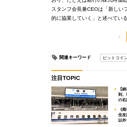
スタンフ会長兼CEOは「新しい
的に協業していく」と述べてい
関連キーワード
ビットコイ
注目TOPIC
【納
到、
の右
《商
住友
以外