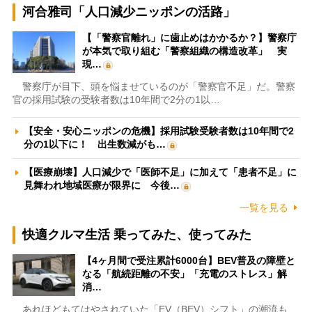
河合雅司「人口減少ニッポンの活路」
【「警察官離れ」に歯止めはかかるか？】警察庁
が本気で取り組む「警察組織の構造改革」 実
現…
警察庁が目下、頭を悩ませているのが「警察官不足」だ。警察
官の採用試験の受験者数は10年間で2分の1以…
【安全・安心ニッポンの危機】採用試験受験者数は10年間で2
分の1以下に！ 出生数減がも…
【医療崩壊】人口減少で「医師不足」に加えて「患者不足」に
見舞われ地域医療が限界に 今後…
一覧を見る
快適クルマ生活 乗ってみた、使ってみた
【4ヶ月間で受注累計6000台】BEV普及の障壁と
なる「航続距離の不安」「充電のストレス」解
消…
あれほどもてはやされていた「EV（BEV）シフト」の潮流も、