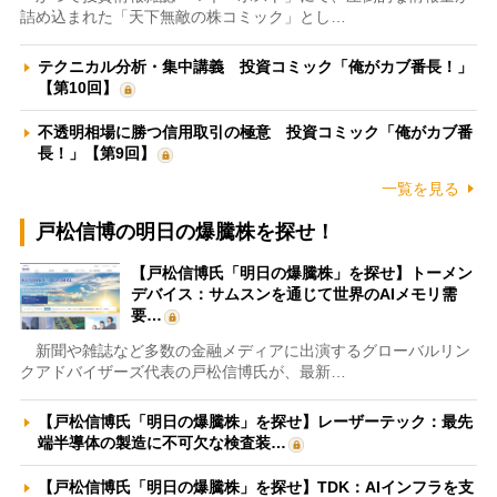
詰め込まれた「天下無敵の株コミック」とし…
テクニカル分析・集中講義 投資コミック「俺がカブ番長！」
【第10回】
不透明相場に勝つ信用取引の極意 投資コミック「俺がカブ番
長！」【第9回】
一覧を見る
戸松信博の明日の爆騰株を探せ！
【戸松信博氏「明日の爆騰株」を探せ】トーメン
デバイス：サムスンを通じて世界のAIメモリ需
要…
新聞や雑誌など多数の金融メディアに出演するグローバルリン
クアドバイザーズ代表の戸松信博氏が、最新…
【戸松信博氏「明日の爆騰株」を探せ】レーザーテック：最先
端半導体の製造に不可欠な検査装…
【戸松信博氏「明日の爆騰株」を探せ】TDK：AIインフラを支