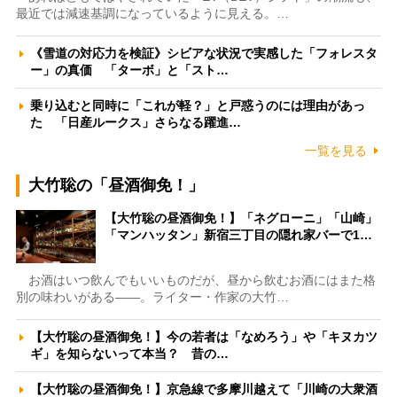
最近では減速基調になっているように見える。…
《雪道の対応力を検証》シビアな状況で実感した「フォレスタ
ー」の真価 「ターボ」と「スト…
乗り込むと同時に「これが軽？」と戸惑うのには理由があっ
た 「日産ルークス」さらなる躍進…
一覧を見る
大竹聡の「昼酒御免！」
【大竹聡の昼酒御免！】「ネグローニ」「山崎」
「マンハッタン」新宿三丁目の隠れ家バーで1…
お酒はいつ飲んでもいいものだが、昼から飲むお酒にはまた格
別の味わいがある――。ライター・作家の大竹…
【大竹聡の昼酒御免！】今の若者は「なめろう」や「キヌカツ
ギ」を知らないって本当？ 昔の…
【大竹聡の昼酒御免！】京急線で多摩川越えて「川崎の大衆酒