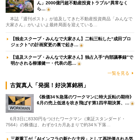
ん」2000億円超不動産投資トラブル“異常なく
ら…
本誌『週刊ポスト』が追及してきた不動産投資商品「みんなで
大家さん」がいよいよ最終局面を迎えている…
【独走スクープ・みんなで大家さん】二転三転した“成田プロ
ジェクト”の計画変更の裏で起き…
【追及スクープ・みんなで大家さん】独占入手“内部議事録”で
明かされる柳瀬健一・代表の思…
一覧を見る
古賀真人「発掘！好決算銘柄」
《株価34％急落のワークマンに特大反転の期待》
6月の売上低迷を吹き飛ばす第1四半期決算、…
6月3日に8330円をつけたワークマン（東証スタンダード・
7564）の株価は、わずか1カ月あまりで約34％下落…
三菱重工が「AIインフラの新たな主役」として再評価される気