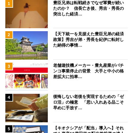
豊臣兄弟は転戦続きでなぜ軍費が続い
1
たのか？ 信長亡き後、秀吉・秀長の
突出した経済…
【天下統一を見据えた豊臣兄弟の経済
2
政策】秀吉が弟・秀長を紀伊に転封し
た納得の事情…
老舗遊技機メーカー・豊丸産業がパチ
3
ンコ事業停止の背景 大手と中小の格
差拡大に拍車…
後悔しない老後を実現するための「ゼ
4
ロ活」の極意 「思い入れある品こそ
早めに手放す…
【キオクシアが「配当」導入へ】それ
5