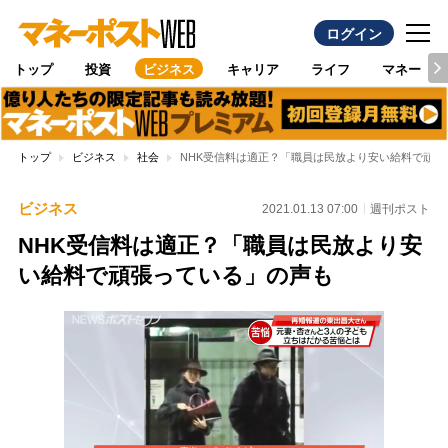
ログイン
トップ
投資
ビジネス
キャリア
ライフ
マネー
トップ
ビジネス
社会
NHK受信料は適正？「職員は民放より安い給料で頑張
ビジネス
2021.01.13 07:00
週刊ポスト
NHK受信料は適正？「職員は民放より安
い給料で頑張っている」の声も