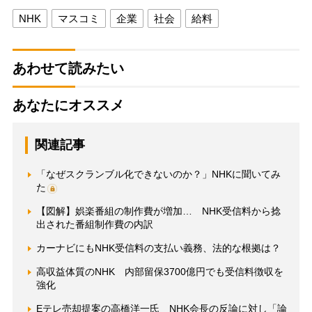
NHK
マスコミ
企業
社会
給料
あわせて読みたい
あなたにオススメ
関連記事
「なぜスクランブル化できないのか？」NHKに聞いてみ
た
【図解】娯楽番組の制作費が増加… NHK受信料から捻
出された番組制作費の内訳
カーナビにもNHK受信料の支払い義務、法的な根拠は？
高収益体質のNHK 内部留保3700億円でも受信料徴収を
強化
Eテレ売却提案の高橋洋一氏 NHK会長の反論に対し「論