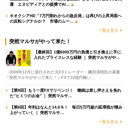
運 エヌビディアとの提携でAI…
キオクシアHD「7万円割れからの急反発」は再びの上昇局面へ
の反転シグナルか？ 市場のムー…
一覧を見る
突然マルサがやって来た！
【最終回】1億6000万円の負債と引き換えに手に
入れたプライスレスな経験 ｜ 突然マルサがや…
2009年12月に発行された元FXトレーダー・磯貝清明氏の著書
『突然マルサがやって来た！～FXで10億円稼い…
【第9回】もう一度FXでリベンジ！ 種銭は差し押さえを免れ
た”ヒミツのお金” ｜ 突然マルサ…
【第8回】年利はなんと14.6％！ 毎日5万円超の延滞税が積み
上がっていく ｜ 突然マルサ…
一覧を見る