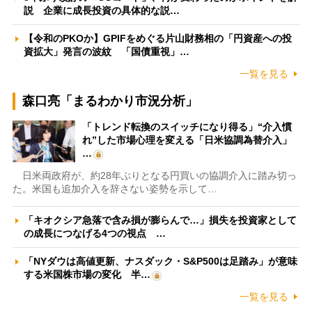
説 企業に成長投資の具体的な説…
【令和のPKOか】GPIFをめぐる片山財務相の「円資産への投
資拡大」発言の波紋 「国債重視」…
一覧を見る
森口亮「まるわかり市況分析」
「トレンド転換のスイッチになり得る」“介入慣
れ”した市場心理を変える「日米協調為替介入」
…
日米両政府が、約28年ぶりとなる円買いの協調介入に踏み切っ
た。米国も追加介入を辞さない姿勢を示して…
「キオクシア急落で含み損が膨らんで…」損失を投資家として
の成長につなげる4つの視点 …
「NYダウは高値更新、ナスダック・S&P500は足踏み」が意味
する米国株市場の変化 半…
一覧を見る