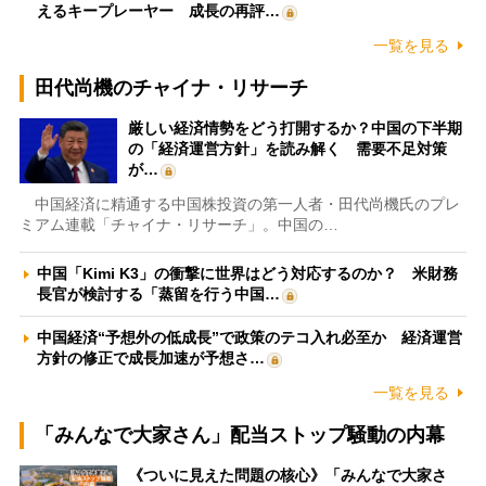
えるキープレーヤー 成長の再評…
一覧を見る
田代尚機のチャイナ・リサーチ
厳しい経済情勢をどう打開するか？中国の下半期
の「経済運営方針」を読み解く 需要不足対策
が…
中国経済に精通する中国株投資の第一人者・田代尚機氏のプレ
ミアム連載「チャイナ・リサーチ」。中国の…
中国「Kimi K3」の衝撃に世界はどう対応するのか？ 米財務
長官が検討する「蒸留を行う中国…
中国経済“予想外の低成長”で政策のテコ入れ必至か 経済運営
方針の修正で成長加速が予想さ…
一覧を見る
「みんなで大家さん」配当ストップ騒動の内幕
《ついに見えた問題の核心》「みんなで大家さ