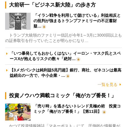
大前研一「ビジネス新大陸」の歩き方
「イラン戦争を利用して儲けている」利益相反と
の批判が強まるトランプファミリーの不正蓄財
疑…
トランプ大統領のファミリー信託が今年1～3月に3000回以上も
の証券取引を行っていたことが明らかになり…
「いつ暴発してもおかしくはない」イーロン・マスク氏とスペ
ースXが抱えるリスクの数々「絶対…
【3メガバンクは純利益5兆円超】銀行、商社、ゼネコンは最高
益続出の一方で、中小企業・…
一覧を見る
投資ノウハウ満載コミック「俺がカブ番長！」
「売り時」を逃さないトレンド見極め術 投資コ
ミック「俺がカブ番長！」【第11回】
かつて投資情報雑誌「マネーポスト」にて、圧倒的な情報量が