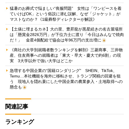
猛暑のお葬式で悩ましい“喪服問題” 女性は「ワンピースを着
ていけばOK」という俗説に潜む誤解、なぜ「ジャケット」が
マストなのか？《1級葬祭ディレクターが解説》
【土俵に埋まるカネ】大の里、豊昇龍が黒星続きの名古屋場所
は「懸賞金2826万円」が下位力士に渡り「今日はみんなで焼肉
だ！」 金星4個配給で協会は年96万円の支出増に
《商社の大学別就職者数ランキングを解剖》三菱商事、三井物
産、住友商事への就職者は「東大・早大・慶大で約6割」の現
実 3大学以外で強い大学はどこか
急増する中国企業の“国籍ロンダリング” SHEIN、TikTok、
Temu…本社機能を海外に移転させ、トランプ関税の回避を狙
う 現地人を隠れ蓑にした中国企業の農業参入・土地取得への
懸念も
関連記事
ランキング