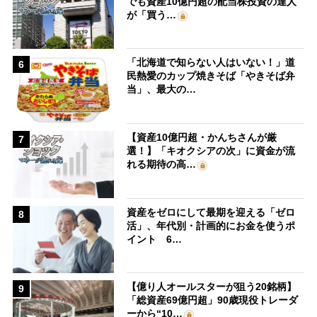
でも資産10億円超の配当株投資の達人
が「買う…
「北海道で知らない人はいない！」道
6
民熱愛のカップ焼きそば「やきそば弁
当」、最大の…
【資産10億円超・かんちさんが厳
7
選！】「キオクシアの次」に資金が流
れる期待の高…
資産をゼロにして最期を迎える「ゼロ
8
活」、年代別・計画的にお金を使うポ
イント 6…
【億り人オールスターが狙う20銘柄】
9
「総資産69億円超」90歳現役トレーダ
ーから“10…