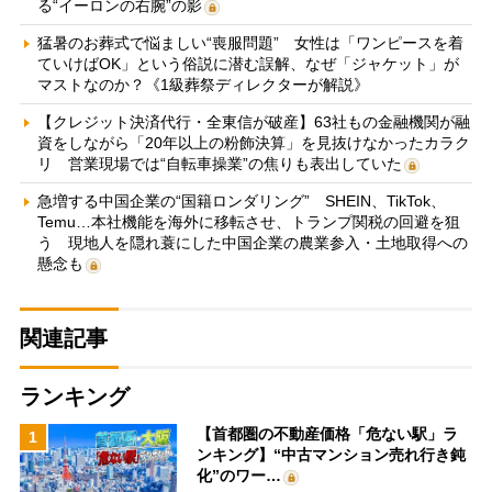
る“イーロンの右腕”の影
猛暑のお葬式で悩ましい“喪服問題” 女性は「ワンピースを着
ていけばOK」という俗説に潜む誤解、なぜ「ジャケット」が
マストなのか？《1級葬祭ディレクターが解説》
【クレジット決済代行・全東信が破産】63社もの金融機関が融
資をしながら「20年以上の粉飾決算」を見抜けなかったカラク
リ 営業現場では“自転車操業”の焦りも表出していた
急増する中国企業の“国籍ロンダリング” SHEIN、TikTok、
Temu…本社機能を海外に移転させ、トランプ関税の回避を狙
う 現地人を隠れ蓑にした中国企業の農業参入・土地取得への
懸念も
関連記事
ランキング
【首都圏の不動産価格「危ない駅」ラ
1
ンキング】“中古マンション売れ行き鈍
化”のワー…