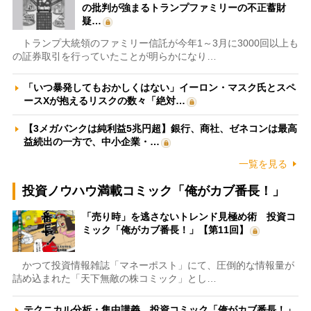
の批判が強まるトランプファミリーの不正蓄財
疑…
トランプ大統領のファミリー信託が今年1～3月に3000回以上も
の証券取引を行っていたことが明らかになり…
「いつ暴発してもおかしくはない」イーロン・マスク氏とスペ
ースXが抱えるリスクの数々「絶対…
【3メガバンクは純利益5兆円超】銀行、商社、ゼネコンは最高
益続出の一方で、中小企業・…
一覧を見る
投資ノウハウ満載コミック「俺がカブ番長！」
「売り時」を逃さないトレンド見極め術 投資コ
ミック「俺がカブ番長！」【第11回】
かつて投資情報雑誌「マネーポスト」にて、圧倒的な情報量が
詰め込まれた「天下無敵の株コミック」とし…
テクニカル分析・集中講義 投資コミック「俺がカブ番長！」