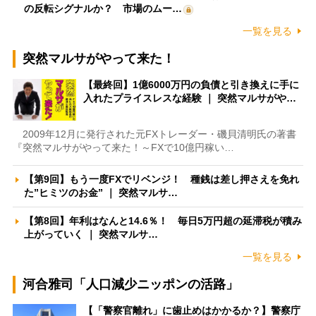
の反転シグナルか？ 市場のムー…
一覧を見る
突然マルサがやって来た！
【最終回】1億6000万円の負債と引き換えに手に
入れたプライスレスな経験 ｜ 突然マルサがや…
2009年12月に発行された元FXトレーダー・磯貝清明氏の著書
『突然マルサがやって来た！～FXで10億円稼い…
【第9回】もう一度FXでリベンジ！ 種銭は差し押さえを免れ
た”ヒミツのお金” ｜ 突然マルサ…
【第8回】年利はなんと14.6％！ 毎日5万円超の延滞税が積み
上がっていく ｜ 突然マルサ…
一覧を見る
河合雅司「人口減少ニッポンの活路」
【「警察官離れ」に歯止めはかかるか？】警察庁