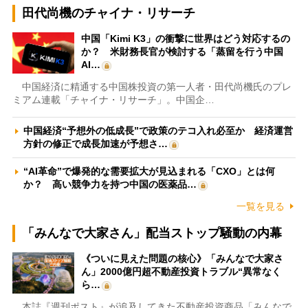
田代尚機のチャイナ・リサーチ
中国「Kimi K3」の衝撃に世界はどう対応するの
か？ 米財務長官が検討する「蒸留を行う中国
AI…
中国経済に精通する中国株投資の第一人者・田代尚機氏のプレ
ミアム連載「チャイナ・リサーチ」。中国企…
中国経済“予想外の低成長”で政策のテコ入れ必至か 経済運営
方針の修正で成長加速が予想さ…
“AI革命”で爆発的な需要拡大が見込まれる「CXO」とは何
か？ 高い競争力を持つ中国の医薬品…
一覧を見る
「みんなで大家さん」配当ストップ騒動の内幕
《ついに見えた問題の核心》「みんなで大家さ
ん」2000億円超不動産投資トラブル“異常なく
ら…
本誌『週刊ポスト』が追及してきた不動産投資商品「みんなで