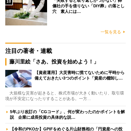
「失敗すると取り返しがつかない」葬
10
儀社の手を借りない「DIY葬」の落とし
穴 素人には…
一覧を見る
注目の著者・連載
藤川里絵「さあ、投資を始めよう！」
【資産運用】大災害時に慌てないために平時から
備えておきたい3つのポイント「資産の棚卸し…
大規模な災害が起きると、株式市場が大きく動いたり、取引環
境が不安定になったりすることがある。一方…
5年ぶり改訂の「CGコード」、何が変わったのかポイントを解
説 企業に成長投資の具体的な説…
【令和のPKOか】GPIFをめぐる片山財務相の「円資産への投