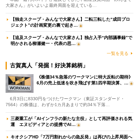
大家さん」がいよいよ最終局面を迎えている…
【独走スクープ・みんなで大家さん】二転三転した“成田プロ
ジェクト”の計画変更の裏で起き…
【追及スクープ・みんなで大家さん】独占入手“内部議事録”で
明かされる柳瀬健一・代表の思…
一覧を見る
古賀真人「発掘！好決算銘柄」
《株価34％急落のワークマンに特大反転の期待》
6月の売上低迷を吹き飛ばす第1四半期決算、…
6月3日に8330円をつけたワークマン（東証スタンダード・
7564）の株価は、わずか1カ月あまりで約34％下落…
三菱重工が「AIインフラの新たな主役」として再評価される気
運 エヌビディアとの提携でAI…
キオクシアHD「7万円割れからの急反発」は再びの上昇局面へ