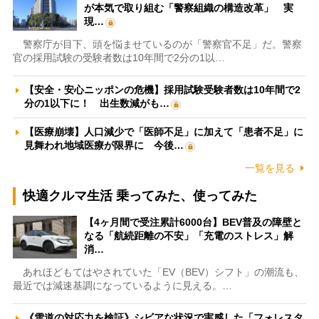
が本気で取り組む「警察組織の構造改革」 実
現…
警察庁が目下、頭を悩ませているのが「警察官不足」だ。警察
官の採用試験の受験者数は10年間で2分の1以…
【安全・安心ニッポンの危機】採用試験受験者数は10年間で2
分の1以下に！ 出生数減がも…
【医療崩壊】人口減少で「医師不足」に加えて「患者不足」に
見舞われ地域医療が限界に 今後…
一覧を見る
快適クルマ生活 乗ってみた、使ってみた
【4ヶ月間で受注累計6000台】BEV普及の障壁と
なる「航続距離の不安」「充電のストレス」解
消…
あれほどもてはやされていた「EV（BEV）シフト」の潮流も、
最近では減速基調になっているように見える。…
《雪道の対応力を検証》シビアな状況で実感した「フォレスタ