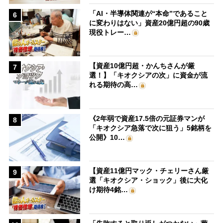
「AI・半導体関連が“本命”であること
6
に変わりはない」資産20億円超の90歳
現役トレー…
【資産10億円超・かんちさんが厳
7
選！】「キオクシアの次」に資金が流
れる期待の高…
《2年弱で資産17.5倍の元証券マンが
8
「キオクシア急落で次に狙う」5銘柄を
公開》10…
【資産11億円マック・チェリーさん厳
9
選「キオクシア・ショック」後に大化
け期待4銘…