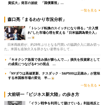
資拡大」発言の波紋 「国債重視」…
一覧を見る
森口亮「まるわかり市況分析」
「トレンド転換のスイッチになり得る」“介入慣
れ”した市場心理を変える「日米協調為替介入」
…
日米両政府が、約28年ぶりとなる円買いの協調介入に踏み切っ
た。米国も追加介入を辞さない姿勢を示して…
「キオクシア急落で含み損が膨らんで…」損失を投資家として
の成長につなげる4つの視点 …
「NYダウは高値更新、ナスダック・S&P500は足踏み」が意味
する米国株市場の変化 半…
一覧を見る
大前研一「ビジネス新大陸」の歩き方
「イラン戦争を利用して儲けている」利益相反と