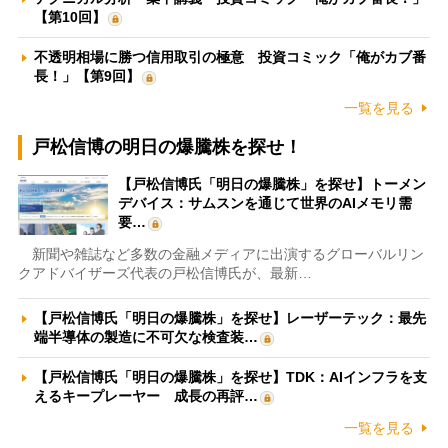
【第10回】
不透明相場に勝つ信用取引の極意 投資コミック「俺がカブ番
長！」【第9回】
一覧を見る
戸松信博の明日の爆騰株を探せ！
【戸松信博氏「明日の爆騰株」を探せ】トーメン
デバイス：サムスンを通じて世界のAIメモリ需
要…
新聞や雑誌など多数の金融メディアに出演するグローバルリン
クアドバイザーズ代表の戸松信博氏が、最新…
【戸松信博氏「明日の爆騰株」を探せ】レーザーテック：最先
端半導体の製造に不可欠な検査装…
【戸松信博氏「明日の爆騰株」を探せ】TDK：AIインフラを支
えるキープレーヤー 成長の再評…
一覧を見る