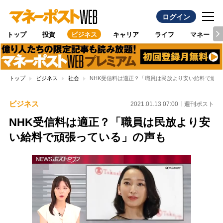
ログイン
トップ
投資
ビジネス
キャリア
ライフ
マネー
トップ
ビジネス
社会
NHK受信料は適正？「職員は民放より安い給料で頑張
ビジネス
2021.01.13 07:00
週刊ポスト
NHK受信料は適正？「職員は民放より安
い給料で頑張っている」の声も