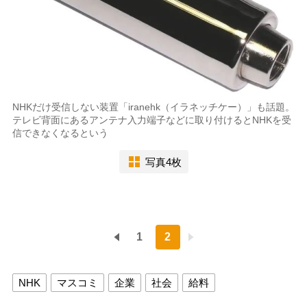
NHKだけ受信しない装置「iranehk（イラネッチケー）」も話題。
テレビ背面にあるアンテナ入力端子などに取り付けるとNHKを受
信できなくなるという
写真4枚
1
2
NHK
マスコミ
企業
社会
給料