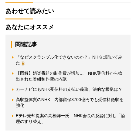
あわせて読みたい
あなたにオススメ
関連記事
「なぜスクランブル化できないのか？」NHKに聞いてみ
た
【図解】娯楽番組の制作費が増加… NHK受信料から捻
出された番組制作費の内訳
カーナビにもNHK受信料の支払い義務、法的な根拠は？
高収益体質のNHK 内部留保3700億円でも受信料徴収を
強化
Eテレ売却提案の高橋洋一氏 NHK会長の反論に対し「論
理のすり替え」