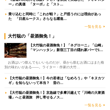
ー」の真価 「ターボ」と「スト…
乗り込むと同時に「これが軽？」と戸惑うのには理由があっ
た 「日産ルークス」さらなる躍進…
一覧を見る
大竹聡の「昼酒御免！」
【大竹聡の昼酒御免！】「ネグローニ」「山崎」
「マンハッタン」新宿三丁目の隠れ家バーで1…
お酒はいつ飲んでもいいものだが、昼から飲むお酒にはまた格
別の味わいがある――。ライター・作家の大竹…
【大竹聡の昼酒御免！】今の若者は「なめろう」や「キヌカツ
ギ」を知らないって本当？ 昔の…
【大竹聡の昼酒御免！】京急線で多摩川越えて「川崎の大衆酒
場」へと昼酒旅 押し寄せるノス…
一覧を見る