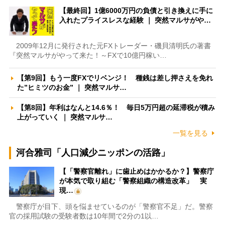
【最終回】1億6000万円の負債と引き換えに手に
入れたプライスレスな経験 ｜ 突然マルサがや…
2009年12月に発行された元FXトレーダー・磯貝清明氏の著書
『突然マルサがやって来た！～FXで10億円稼い…
【第9回】もう一度FXでリベンジ！ 種銭は差し押さえを免れ
た”ヒミツのお金” ｜ 突然マルサ…
【第8回】年利はなんと14.6％！ 毎日5万円超の延滞税が積み
上がっていく ｜ 突然マルサ…
一覧を見る
河合雅司「人口減少ニッポンの活路」
【「警察官離れ」に歯止めはかかるか？】警察庁
が本気で取り組む「警察組織の構造改革」 実
現…
警察庁が目下、頭を悩ませているのが「警察官不足」だ。警察
官の採用試験の受験者数は10年間で2分の1以…