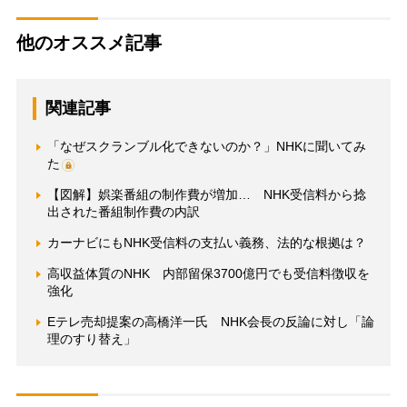
他のオススメ記事
関連記事
「なぜスクランブル化できないのか？」NHKに聞いてみ
た
【図解】娯楽番組の制作費が増加… NHK受信料から捻
出された番組制作費の内訳
カーナビにもNHK受信料の支払い義務、法的な根拠は？
高収益体質のNHK 内部留保3700億円でも受信料徴収を
強化
Eテレ売却提案の高橋洋一氏 NHK会長の反論に対し「論
理のすり替え」