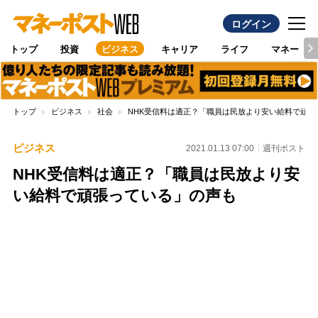
ログイン
トップ
投資
ビジネス
キャリア
ライフ
マネー
トップ
ビジネス
社会
NHK受信料は適正？「職員は民放より安い給料で頑張
ビジネス
2021.01.13 07:00
週刊ポスト
NHK受信料は適正？「職員は民放より安
い給料で頑張っている」の声も
Loaded
:
100.00%
/
Unmute