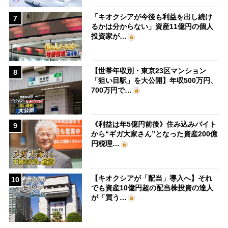
「キオクシアが今後も利益を出し続け
7
るかは分からない」資産11億円の個人
投資家が…
【世帯年収別・東京23区マンション
8
「狙い目駅」を大公開】年収500万円、
700万円で…
《利益は年5億円前後》住み込みバイト
9
から“ギガ大家さん”となった資産200億
円税理…
【キオクシアが「配当」導入へ】それ
10
でも資産10億円超の配当株投資の達人
が「買う…