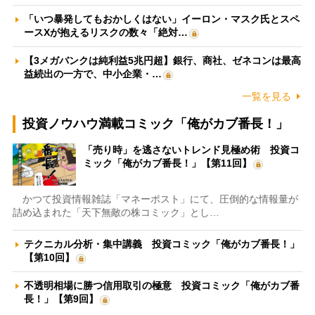
「いつ暴発してもおかしくはない」イーロン・マスク氏とスペ
ースXが抱えるリスクの数々「絶対…
【3メガバンクは純利益5兆円超】銀行、商社、ゼネコンは最高
益続出の一方で、中小企業・…
一覧を見る
投資ノウハウ満載コミック「俺がカブ番長！」
「売り時」を逃さないトレンド見極め術 投資コ
ミック「俺がカブ番長！」【第11回】
かつて投資情報雑誌「マネーポスト」にて、圧倒的な情報量が
詰め込まれた「天下無敵の株コミック」とし…
テクニカル分析・集中講義 投資コミック「俺がカブ番長！」
【第10回】
不透明相場に勝つ信用取引の極意 投資コミック「俺がカブ番
長！」【第9回】