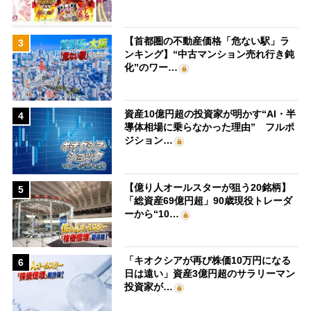
【首都圏の不動産価格「危ない駅」ラ
3
ンキング】“中古マンション売れ行き鈍
化”のワー…
資産10億円超の投資家が明かす“AI・半
4
導体相場に乗らなかった理由” フルポ
ジション…
【億り人オールスターが狙う20銘柄】
5
「総資産69億円超」90歳現役トレーダ
ーから“10…
「キオクシアが再び株価10万円になる
6
日は遠い」資産3億円超のサラリーマン
投資家が…