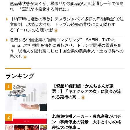
然品薄状態が続くが、模倣品や類似品が大量流通し一部で値崩
れ 「選別が本格化する時代に」
【納車時に複数の事故】テスラジャパン“多額のEV補助金”で注
文殺到、現場は大混乱 トラブル続発の背後に見え隠れす
る“イーロンの右腕”の影
急増する中国企業の“国籍ロンダリング” SHEIN、TikTok、
Temu…本社機能を海外に移転させ、トランプ関税の回避を狙
う 現地人を隠れ蓑にした中国企業の農業参入・土地取得への
懸念も
ランキング
【資産10億円超・かんちさんが厳
1
選！】「キオクシアの次」に資金が流
れる期待の高…
老舗遊技機メーカー・豊丸産業がパチ
2
ンコ事業停止の背景 大手と中小の格
差拡大に拍車…