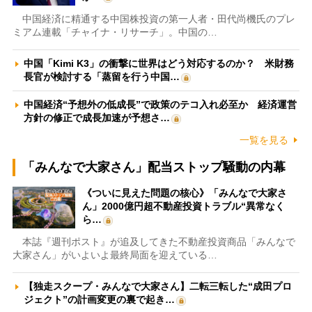
中国経済に精通する中国株投資の第一人者・田代尚機氏のプレ
ミアム連載「チャイナ・リサーチ」。中国の…
中国「Kimi K3」の衝撃に世界はどう対応するのか？ 米財務
長官が検討する「蒸留を行う中国…
中国経済“予想外の低成長”で政策のテコ入れ必至か 経済運営
方針の修正で成長加速が予想さ…
一覧を見る
「みんなで大家さん」配当ストップ騒動の内幕
《ついに見えた問題の核心》「みんなで大家さ
ん」2000億円超不動産投資トラブル“異常なく
ら…
本誌『週刊ポスト』が追及してきた不動産投資商品「みんなで
大家さん」がいよいよ最終局面を迎えている…
【独走スクープ・みんなで大家さん】二転三転した“成田プロ
ジェクト”の計画変更の裏で起き…