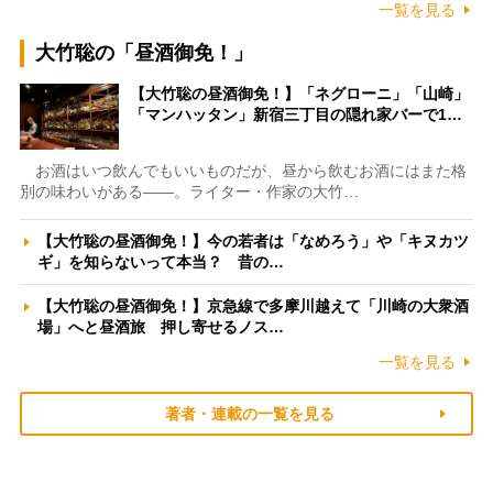
一覧を見る
大竹聡の「昼酒御免！」
【大竹聡の昼酒御免！】「ネグローニ」「山崎」
「マンハッタン」新宿三丁目の隠れ家バーで1…
お酒はいつ飲んでもいいものだが、昼から飲むお酒にはまた格
別の味わいがある――。ライター・作家の大竹…
【大竹聡の昼酒御免！】今の若者は「なめろう」や「キヌカツ
ギ」を知らないって本当？ 昔の…
【大竹聡の昼酒御免！】京急線で多摩川越えて「川崎の大衆酒
場」へと昼酒旅 押し寄せるノス…
一覧を見る
著者・連載の一覧を見る