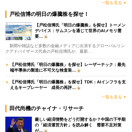
一覧を見る
戸松信博の明日の爆騰株を探せ！
【戸松信博氏「明日の爆騰株」を探せ】トーメン
デバイス：サムスンを通じて世界のAIメモリ需
要…
新聞や雑誌など多数の金融メディアに出演するグローバルリン
クアドバイザーズ代表の戸松信博氏が、最新…
【戸松信博氏「明日の爆騰株」を探せ】レーザーテック：最先
端半導体の製造に不可欠な検査装…
【戸松信博氏「明日の爆騰株」を探せ】TDK：AIインフラを支
えるキープレーヤー 成長の再評…
一覧を見る
田代尚機のチャイナ・リサーチ
厳しい経済情勢をどう打開するか？中国の下半期
の「経済運営方針」を読み解く 需要不足対策
が…