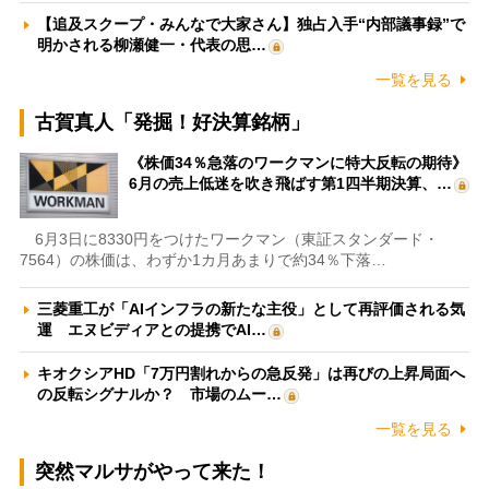
【追及スクープ・みんなで大家さん】独占入手“内部議事録”で
明かされる柳瀬健一・代表の思…
一覧を見る
古賀真人「発掘！好決算銘柄」
《株価34％急落のワークマンに特大反転の期待》
6月の売上低迷を吹き飛ばす第1四半期決算、…
6月3日に8330円をつけたワークマン（東証スタンダード・
7564）の株価は、わずか1カ月あまりで約34％下落…
三菱重工が「AIインフラの新たな主役」として再評価される気
運 エヌビディアとの提携でAI…
キオクシアHD「7万円割れからの急反発」は再びの上昇局面へ
の反転シグナルか？ 市場のムー…
一覧を見る
突然マルサがやって来た！