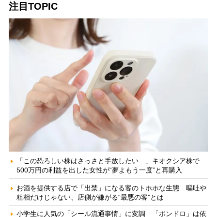
注目TOPIC
「この恐ろしい株はさっさと手放したい…」キオクシア株で
500万円の利益を出した女性が“夢よもう一度”と再購入
お酒を提供する店で「出禁」になる客のトホホな生態 嘔吐や
粗相だけじゃない、店側が嫌がる“最悪の客”とは
小学生に人気の「シール流通事情」に変調 「ボンドロ」は依