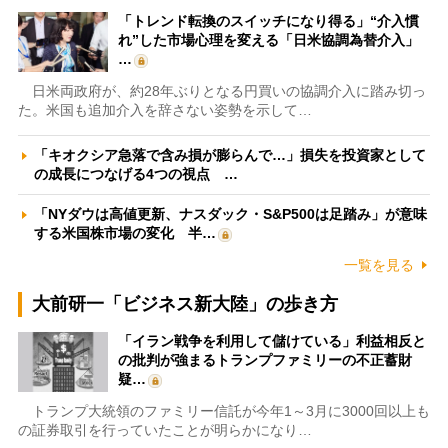
「トレンド転換のスイッチになり得る」“介入慣
れ”した市場心理を変える「日米協調為替介入」
…
日米両政府が、約28年ぶりとなる円買いの協調介入に踏み切っ
た。米国も追加介入を辞さない姿勢を示して…
「キオクシア急落で含み損が膨らんで…」損失を投資家として
の成長につなげる4つの視点 …
「NYダウは高値更新、ナスダック・S&P500は足踏み」が意味
する米国株市場の変化 半…
一覧を見る
大前研一「ビジネス新大陸」の歩き方
「イラン戦争を利用して儲けている」利益相反と
の批判が強まるトランプファミリーの不正蓄財
疑…
トランプ大統領のファミリー信託が今年1～3月に3000回以上も
の証券取引を行っていたことが明らかになり…