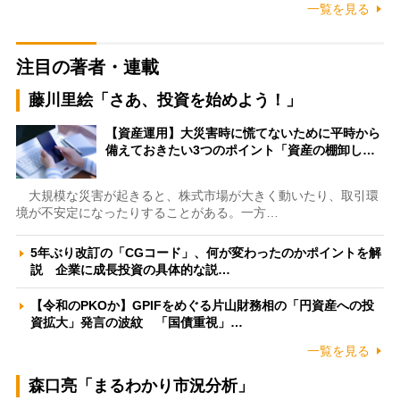
一覧を見る
注目の著者・連載
藤川里絵「さあ、投資を始めよう！」
【資産運用】大災害時に慌てないために平時から
備えておきたい3つのポイント「資産の棚卸し…
大規模な災害が起きると、株式市場が大きく動いたり、取引環
境が不安定になったりすることがある。一方…
5年ぶり改訂の「CGコード」、何が変わったのかポイントを解
説 企業に成長投資の具体的な説…
【令和のPKOか】GPIFをめぐる片山財務相の「円資産への投
資拡大」発言の波紋 「国債重視」…
一覧を見る
森口亮「まるわかり市況分析」