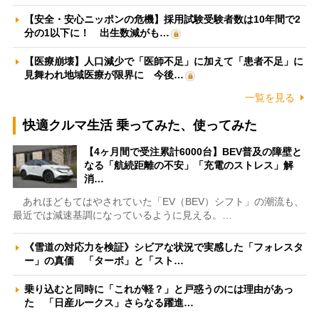
【安全・安心ニッポンの危機】採用試験受験者数は10年間で2
分の1以下に！ 出生数減がも…
【医療崩壊】人口減少で「医師不足」に加えて「患者不足」に
見舞われ地域医療が限界に 今後…
一覧を見る
快適クルマ生活 乗ってみた、使ってみた
【4ヶ月間で受注累計6000台】BEV普及の障壁と
なる「航続距離の不安」「充電のストレス」解
消…
あれほどもてはやされていた「EV（BEV）シフト」の潮流も、
最近では減速基調になっているように見える。…
《雪道の対応力を検証》シビアな状況で実感した「フォレスタ
ー」の真価 「ターボ」と「スト…
乗り込むと同時に「これが軽？」と戸惑うのには理由があっ
た 「日産ルークス」さらなる躍進…