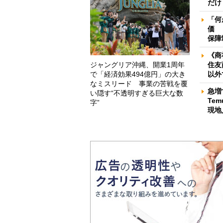
だけ
「何
価 
保障
《商
ジャングリア沖縄、開業1周年
住友
で「経済効果494億円」の大き
以外
なミスリード 事業の苦戦を覆
急増
い隠す“不透明すぎる巨大な数
Te
字”
現地