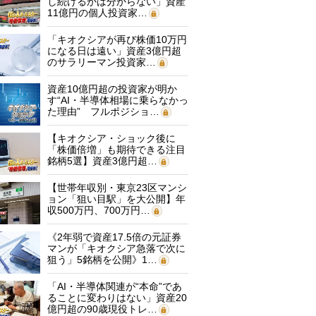
し続けるかは分からない」資産
11億円の個人投資家…
「キオクシアが再び株価10万円
になる日は遠い」資産3億円超
のサラリーマン投資家…
資産10億円超の投資家が明か
す“AI・半導体相場に乗らなかっ
た理由” フルポジショ…
【キオクシア・ショック後に
「株価倍増」も期待できる注目
銘柄5選】資産3億円超…
【世帯年収別・東京23区マンシ
ョン「狙い目駅」を大公開】年
収500万円、700万円…
《2年弱で資産17.5倍の元証券
マンが「キオクシア急落で次に
狙う」5銘柄を公開》1…
「AI・半導体関連が“本命”であ
ることに変わりはない」資産20
億円超の90歳現役トレ…