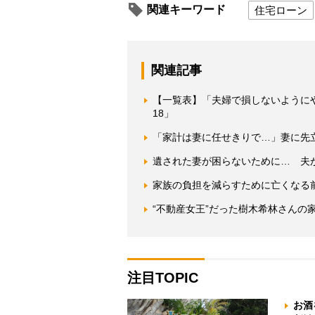
関連キーワード
住宅ローン
関連記事
【一覧表】「夫婦で損しないように
18」
「家計は妻に任せきりで…」妻に先
遺された妻が困らないために… 夫
家族の負担を減らすために亡くなる
“不動産女王”だった樹木希林さんの
注目TOPIC
お酒