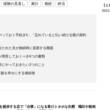
保険の見直し
家計
相続
終活
【お
202
やっておく手続き5」「忘れていると払い続ける親の契約
立たれた夫が相続時に直面する難題
が用意しておくべき6つの書類
前にやっておきたい2つのこと
家族を幸せにする相続術
を提供する店で「出禁」になる客のトホホな生態 嘔吐や粗相