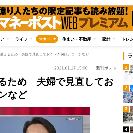
ア
ライフ
マネー
住まい・不動産
家計
トレ
備えるため 夫婦で見直しておくべき保険、ローンなど
ラ
1
2021.01.17 15:00
週刊ポスト
るため 夫婦で見直してお
2
ンなど
3
4