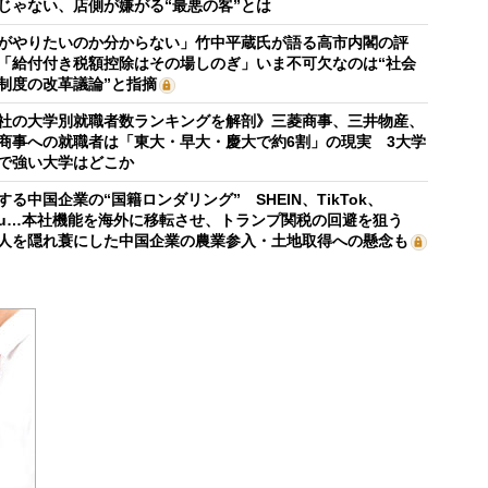
じゃない、店側が嫌がる“最悪の客”とは
がやりたいのか分からない」竹中平蔵氏が語る高市内閣の評
「給付付き税額控除はその場しのぎ」いま不可欠なのは“社会
制度の改革議論”と指摘
社の大学別就職者数ランキングを解剖》三菱商事、三井物産、
商事への就職者は「東大・早大・慶大で約6割」の現実 3大学
で強い大学はどこか
する中国企業の“国籍ロンダリング” SHEIN、TikTok、
mu…本社機能を海外に移転させ、トランプ関税の回避を狙う
人を隠れ蓑にした中国企業の農業参入・土地取得への懸念も