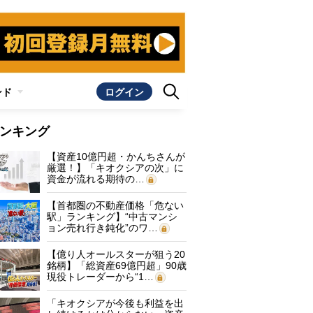
ンド
ログイン
ンキング
【資産10億円超・かんちさんが
厳選！】「キオクシアの次」に
資金が流れる期待の…
【首都圏の不動産価格「危ない
駅」ランキング】“中古マンシ
ョン売れ行き鈍化”のワ…
【億り人オールスターが狙う20
銘柄】「総資産69億円超」90歳
現役トレーダーから“1…
「キオクシアが今後も利益を出