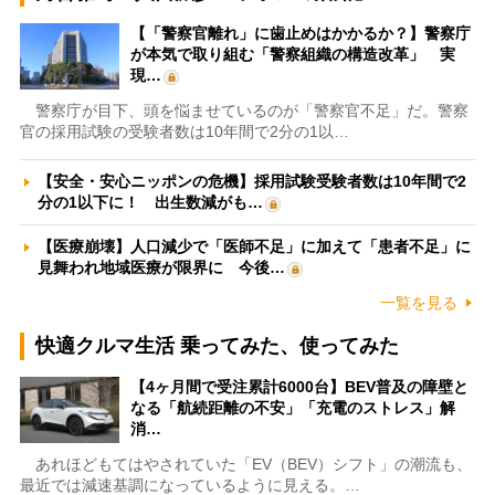
【「警察官離れ」に歯止めはかかるか？】警察庁
が本気で取り組む「警察組織の構造改革」 実
現…
警察庁が目下、頭を悩ませているのが「警察官不足」だ。警察
官の採用試験の受験者数は10年間で2分の1以…
【安全・安心ニッポンの危機】採用試験受験者数は10年間で2
分の1以下に！ 出生数減がも…
【医療崩壊】人口減少で「医師不足」に加えて「患者不足」に
見舞われ地域医療が限界に 今後…
一覧を見る
快適クルマ生活 乗ってみた、使ってみた
【4ヶ月間で受注累計6000台】BEV普及の障壁と
なる「航続距離の不安」「充電のストレス」解
消…
あれほどもてはやされていた「EV（BEV）シフト」の潮流も、
最近では減速基調になっているように見える。…