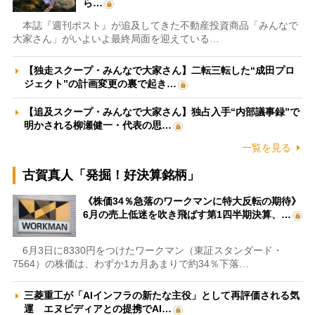
ら…
本誌『週刊ポスト』が追及してきた不動産投資商品「みんなで
大家さん」がいよいよ最終局面を迎えている…
【独走スクープ・みんなで大家さん】二転三転した“成田プロ
ジェクト”の計画変更の裏で起き…
【追及スクープ・みんなで大家さん】独占入手“内部議事録”で
明かされる柳瀬健一・代表の思…
一覧を見る
古賀真人「発掘！好決算銘柄」
《株価34％急落のワークマンに特大反転の期待》
6月の売上低迷を吹き飛ばす第1四半期決算、…
6月3日に8330円をつけたワークマン（東証スタンダード・
7564）の株価は、わずか1カ月あまりで約34％下落…
三菱重工が「AIインフラの新たな主役」として再評価される気
運 エヌビディアとの提携でAI…