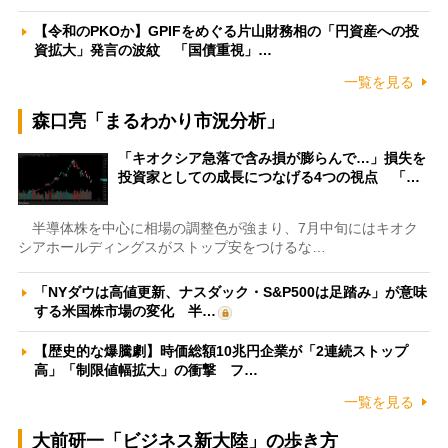
【令和のPKOか】GPIFをめぐる片山財務相の「円資産への投
資拡大」発言の波紋 「国債重視」…
一覧を見る
森口亮「まるわかり市況分析」
「キオクシア急落で含み損が膨らんで…」損失を
投資家としての成長につなげる4つの視点 「…
半導体株を中心に相場の調整色が強まり、7月中旬にはキオク
シアホールディングスがストップ安をつけるな…
「NYダウは高値更新、ナスダック・S&P500は足踏み」が意味
する米国株市場の変化 半…
【歴史的な爆騰劇】時価総額10兆円企業が「2連続ストップ
高」「制限値幅拡大」の衝撃 フ…
一覧を見る
大前研一「ビジネス新大陸」の歩き方