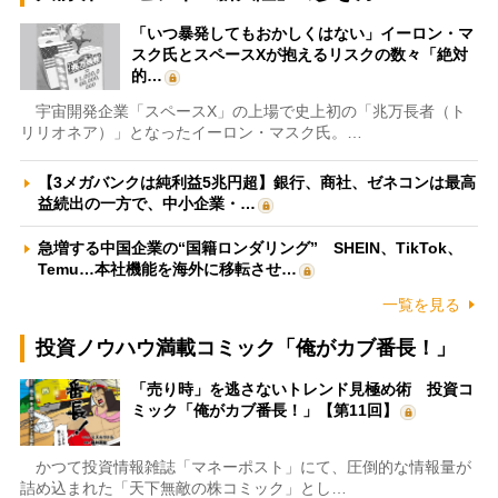
「いつ暴発してもおかしくはない」イーロン・マ
スク氏とスペースXが抱えるリスクの数々「絶対
的…
宇宙開発企業「スペースX」の上場で史上初の「兆万長者（ト
リリオネア）」となったイーロン・マスク氏。…
【3メガバンクは純利益5兆円超】銀行、商社、ゼネコンは最高
益続出の一方で、中小企業・…
急増する中国企業の“国籍ロンダリング” SHEIN、TikTok、
Temu…本社機能を海外に移転させ…
一覧を見る
投資ノウハウ満載コミック「俺がカブ番長！」
「売り時」を逃さないトレンド見極め術 投資コ
ミック「俺がカブ番長！」【第11回】
かつて投資情報雑誌「マネーポスト」にて、圧倒的な情報量が
詰め込まれた「天下無敵の株コミック」とし…