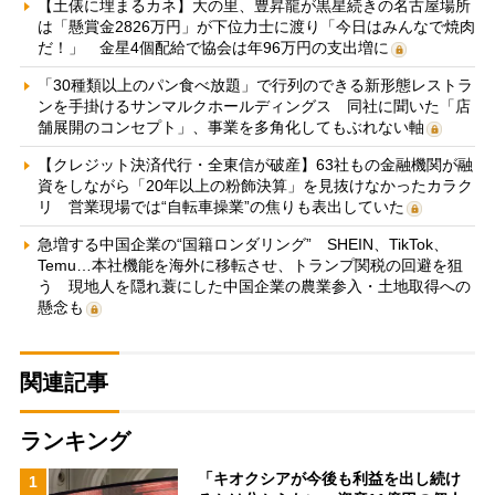
【土俵に埋まるカネ】大の里、豊昇龍が黒星続きの名古屋場所
は「懸賞金2826万円」が下位力士に渡り「今日はみんなで焼肉
だ！」 金星4個配給で協会は年96万円の支出増に
「30種類以上のパン食べ放題」で行列のできる新形態レストラ
ンを手掛けるサンマルクホールディングス 同社に聞いた「店
舗展開のコンセプト」、事業を多角化してもぶれない軸
【クレジット決済代行・全東信が破産】63社もの金融機関が融
資をしながら「20年以上の粉飾決算」を見抜けなかったカラク
リ 営業現場では“自転車操業”の焦りも表出していた
急増する中国企業の“国籍ロンダリング” SHEIN、TikTok、
Temu…本社機能を海外に移転させ、トランプ関税の回避を狙
う 現地人を隠れ蓑にした中国企業の農業参入・土地取得への
懸念も
関連記事
ランキング
「キオクシアが今後も利益を出し続け
1