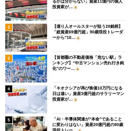
るかは分からない」資産11億円の個人
投資家が…
【億り人オールスターが狙う20銘柄】
2
「総資産69億円超」90歳現役トレーダ
ーから“10…
【首都圏の不動産価格「危ない駅」ラ
3
ンキング】“中古マンション売れ行き鈍
化”のワー…
「キオクシアが再び株価10万円になる
4
日は遠い」資産3億円超のサラリーマン
投資家が…
「AI・半導体関連が“本命”であること
5
に変わりはない」資産20億円超の90歳
現役トレー…