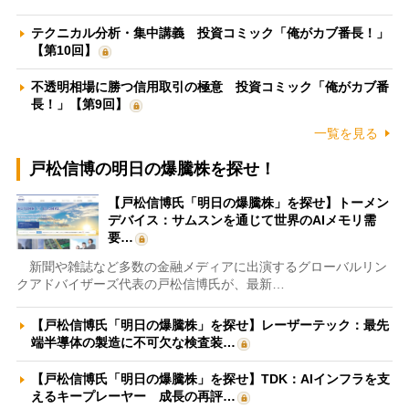
テクニカル分析・集中講義 投資コミック「俺がカブ番長！」
【第10回】
不透明相場に勝つ信用取引の極意 投資コミック「俺がカブ番
長！」【第9回】
一覧を見る
戸松信博の明日の爆騰株を探せ！
【戸松信博氏「明日の爆騰株」を探せ】トーメン
デバイス：サムスンを通じて世界のAIメモリ需
要…
新聞や雑誌など多数の金融メディアに出演するグローバルリン
クアドバイザーズ代表の戸松信博氏が、最新…
【戸松信博氏「明日の爆騰株」を探せ】レーザーテック：最先
端半導体の製造に不可欠な検査装…
【戸松信博氏「明日の爆騰株」を探せ】TDK：AIインフラを支
えるキープレーヤー 成長の再評…