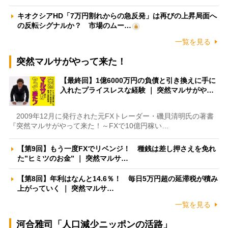
キオクシアHD「7万円割れからの急反発」は再びの上昇局面へ
の反転シグナルか？ 市場のムー…
一覧を見る
突然マルサがやって来た！
【最終回】1億6000万円の負債と引き換えに手に
入れたプライスレスな経験 ｜ 突然マルサがや…
2009年12月に発行された元FXトレーダー・磯貝清明氏の著書
『突然マルサがやって来た！～FXで10億円稼い…
【第9回】もう一度FXでリベンジ！ 種銭は差し押さえを免れ
た”ヒミツのお金” ｜ 突然マルサ…
【第8回】年利はなんと14.6％！ 毎日5万円超の延滞税が積み
上がっていく ｜ 突然マルサ…
一覧を見る
河合雅司「人口減少ニッポンの活路」