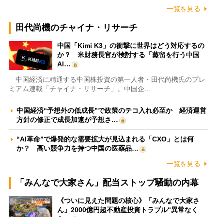
一覧を見る
田代尚機のチャイナ・リサーチ
中国「Kimi K3」の衝撃に世界はどう対応するの
か？ 米財務長官が検討する「蒸留を行う中国
AI…
中国経済に精通する中国株投資の第一人者・田代尚機氏のプレ
ミアム連載「チャイナ・リサーチ」。中国企…
中国経済“予想外の低成長”で政策のテコ入れ必至か 経済運営
方針の修正で成長加速が予想さ…
“AI革命”で爆発的な需要拡大が見込まれる「CXO」とは何
か？ 高い競争力を持つ中国の医薬品…
一覧を見る
「みんなで大家さん」配当ストップ騒動の内幕
《ついに見えた問題の核心》「みんなで大家さ
ん」2000億円超不動産投資トラブル“異常なく