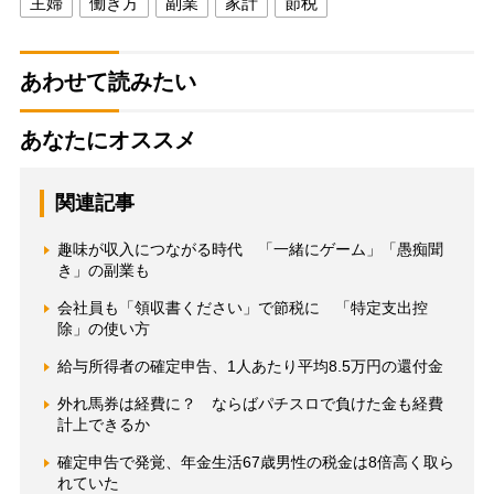
主婦
働き方
副業
家計
節税
あわせて読みたい
あなたにオススメ
関連記事
趣味が収入につながる時代 「一緒にゲーム」「愚痴聞
き」の副業も
会社員も「領収書ください」で節税に 「特定支出控
除」の使い方
給与所得者の確定申告、1人あたり平均8.5万円の還付金
外れ馬券は経費に？ ならばパチスロで負けた金も経費
計上できるか
確定申告で発覚、年金生活67歳男性の税金は8倍高く取ら
れていた