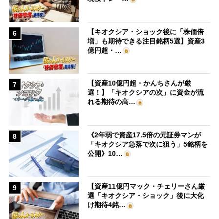
【キオクシア・ショック後に「株価倍
6
増」も期待できる注目銘柄5選】資産3
億円超・…
【資産10億円超・かんちさんが厳
7
選！】「キオクシアの次」に資金が流
れる期待の高…
《2年弱で資産17.5倍の元証券マンが
8
「キオクシア急落で次に狙う」5銘柄を
公開》10…
【資産11億円マック・チェリーさん厳
9
選「キオクシア・ショック」後に大化
け期待4銘…