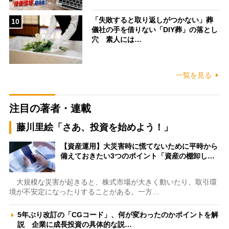
「失敗すると取り返しがつかない」葬
10
儀社の手を借りない「DIY葬」の落とし
穴 素人には…
一覧を見る
注目の著者・連載
藤川里絵「さあ、投資を始めよう！」
【資産運用】大災害時に慌てないために平時から
備えておきたい3つのポイント「資産の棚卸し…
大規模な災害が起きると、株式市場が大きく動いたり、取引環
境が不安定になったりすることがある。一方…
5年ぶり改訂の「CGコード」、何が変わったのかポイントを解
説 企業に成長投資の具体的な説…