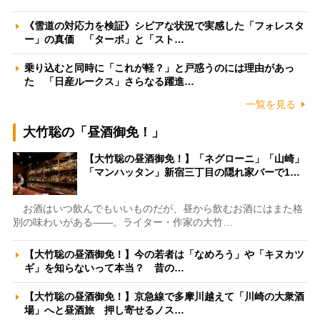
《雪道の対応力を検証》シビアな状況で実感した「フォレスタ
ー」の真価 「ターボ」と「スト…
乗り込むと同時に「これが軽？」と戸惑うのには理由があっ
た 「日産ルークス」さらなる躍進…
一覧を見る
大竹聡の「昼酒御免！」
【大竹聡の昼酒御免！】「ネグローニ」「山崎」
「マンハッタン」新宿三丁目の隠れ家バーで1…
お酒はいつ飲んでもいいものだが、昼から飲むお酒にはまた格
別の味わいがある――。ライター・作家の大竹…
【大竹聡の昼酒御免！】今の若者は「なめろう」や「キヌカツ
ギ」を知らないって本当？ 昔の…
【大竹聡の昼酒御免！】京急線で多摩川越えて「川崎の大衆酒
場」へと昼酒旅 押し寄せるノス…