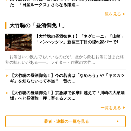
た 「日産ルークス」さらなる躍進…
一覧を見る
大竹聡の「昼酒御免！」
【大竹聡の昼酒御免！】「ネグローニ」「山崎」
「マンハッタン」新宿三丁目の隠れ家バーで1…
お酒はいつ飲んでもいいものだが、昼から飲むお酒にはまた格
別の味わいがある――。ライター・作家の大竹…
【大竹聡の昼酒御免！】今の若者は「なめろう」や「キヌカツ
ギ」を知らないって本当？ 昔の…
【大竹聡の昼酒御免！】京急線で多摩川越えて「川崎の大衆酒
場」へと昼酒旅 押し寄せるノス…
一覧を見る
著者・連載の一覧を見る