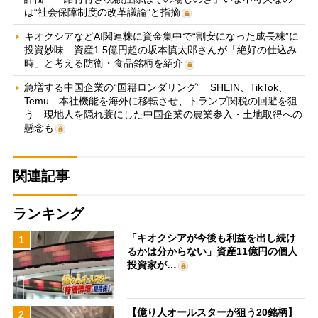
は“社会保障制度の改革議論”と指摘
キオクシアなどAI関連株に資金集中で“割安になった成長株”に
投資妙味 資産1.5億円超の坂本慎太郎さんが「絶好の仕込み
時」と考える防衛・食品銘柄を紹介
急増する中国企業の“国籍ロンダリング” SHEIN、TikTok、
Temu…本社機能を海外に移転させ、トランプ関税の回避を狙
う 現地人を隠れ蓑にした中国企業の農業参入・土地取得への
懸念も
関連記事
ランキング
「キオクシアが今後も利益を出し続け
1
るかは分からない」資産11億円の個人
投資家が…
【億り人オールスターが狙う20銘柄】
2