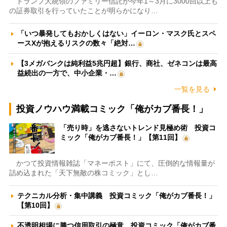
トランプ大統領のファミリー信託が今年1～3月に3000回以上も
の証券取引を行っていたことが明らかになり…
「いつ暴発してもおかしくはない」イーロン・マスク氏とスペ
ースXが抱えるリスクの数々「絶対…
【3メガバンクは純利益5兆円超】銀行、商社、ゼネコンは最高
益続出の一方で、中小企業・…
一覧を見る
投資ノウハウ満載コミック「俺がカブ番長！」
「売り時」を逃さないトレンド見極め術 投資コ
ミック「俺がカブ番長！」【第11回】
かつて投資情報雑誌「マネーポスト」にて、圧倒的な情報量が
詰め込まれた「天下無敵の株コミック」とし…
テクニカル分析・集中講義 投資コミック「俺がカブ番長！」
【第10回】
不透明相場に勝つ信用取引の極意 投資コミック「俺がカブ番