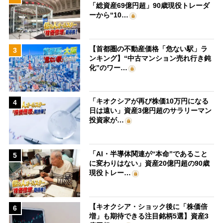
「総資産69億円超」90歳現役トレーダ
ーから“10…
【首都圏の不動産価格「危ない駅」ラ
3
ンキング】“中古マンション売れ行き鈍
化”のワー…
「キオクシアが再び株価10万円になる
4
日は遠い」資産3億円超のサラリーマン
投資家が…
「AI・半導体関連が“本命”であること
5
に変わりはない」資産20億円超の90歳
現役トレー…
【キオクシア・ショック後に「株価倍
6
増」も期待できる注目銘柄5選】資産3