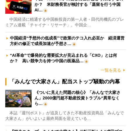
か？ 米財務長官が検討する「蒸留を行う中国
AI…
中国経済に精通する中国株投資の第一人者・田代尚機氏のプレ
ミアム連載「チャイナ・リサーチ」。中国企…
中国経済“予想外の低成長”で政策のテコ入れ必至か 経済運営
方針の修正で成長加速が予想さ…
“AI革命”で爆発的な需要拡大が見込まれる「CXO」とは何
か？ 高い競争力を持つ中国の医薬品…
一覧を見る
「みんなで大家さん」配当ストップ騒動の内幕
《ついに見えた問題の核心》「みんなで大家さ
ん」2000億円超不動産投資トラブル“異常なく
ら…
本誌『週刊ポスト』が追及してきた不動産投資商品「みんなで
大家さん」がいよいよ最終局面を迎えている…