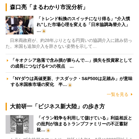
森口亮「まるわかり市況分析」
「トレンド転換のスイッチになり得る」“介入慣
れ”した市場心理を変える「日米協調為替介入」
…
日米両政府が、約28年ぶりとなる円買いの協調介入に踏み切っ
た。米国も追加介入を辞さない姿勢を示して…
「キオクシア急落で含み損が膨らんで…」損失を投資家として
の成長につなげる4つの視点 …
「NYダウは高値更新、ナスダック・S&P500は足踏み」が意味
する米国株市場の変化 半…
一覧を見る
大前研一「ビジネス新大陸」の歩き方
「イラン戦争を利用して儲けている」利益相反と
の批判が強まるトランプファミリーの不正蓄財
疑…