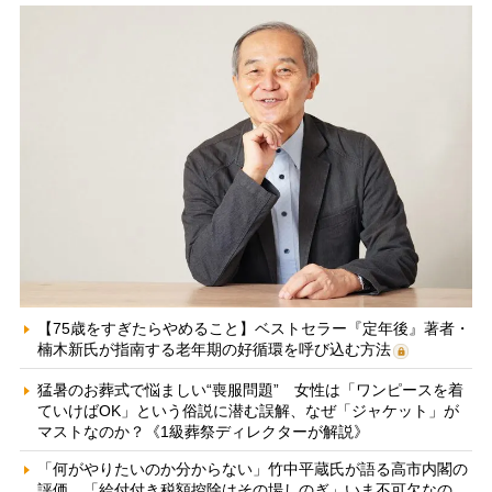
【75歳をすぎたらやめること】ベストセラー『定年後』著者・
楠木新氏が指南する老年期の好循環を呼び込む方法
猛暑のお葬式で悩ましい“喪服問題” 女性は「ワンピースを着
ていけばOK」という俗説に潜む誤解、なぜ「ジャケット」が
マストなのか？《1級葬祭ディレクターが解説》
「何がやりたいのか分からない」竹中平蔵氏が語る高市内閣の
評価 「給付付き税額控除はその場しのぎ」いま不可欠なの