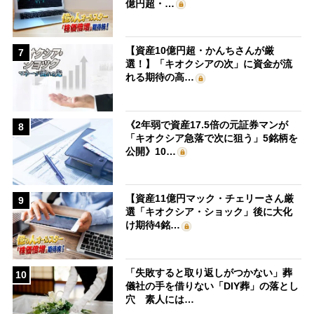
億円超・…
【資産10億円超・かんちさんが厳
7
選！】「キオクシアの次」に資金が流
れる期待の高…
《2年弱で資産17.5倍の元証券マンが
8
「キオクシア急落で次に狙う」5銘柄を
公開》10…
【資産11億円マック・チェリーさん厳
9
選「キオクシア・ショック」後に大化
け期待4銘…
「失敗すると取り返しがつかない」葬
10
儀社の手を借りない「DIY葬」の落とし
穴 素人には…