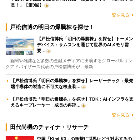
長！」【第9回】
一覧を見る
戸松信博の明日の爆騰株を探せ！
【戸松信博氏「明日の爆騰株」を探せ】トーメン
デバイス：サムスンを通じて世界のAIメモリ需
要…
新聞や雑誌など多数の金融メディアに出演するグローバルリン
クアドバイザーズ代表の戸松信博氏が、最新…
【戸松信博氏「明日の爆騰株」を探せ】レーザーテック：最先
端半導体の製造に不可欠な検査装…
【戸松信博氏「明日の爆騰株」を探せ】TDK：AIインフラを支
えるキープレーヤー 成長の再評…
一覧を見る
田代尚機のチャイナ・リサーチ
中国「Kimi K3」の衝撃に世界はどう対応するの