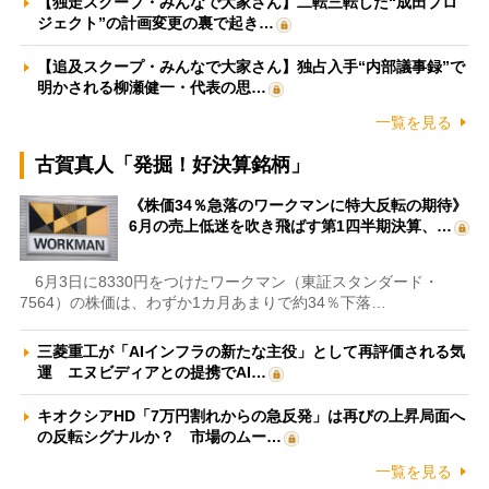
【独走スクープ・みんなで大家さん】二転三転した“成田プロ
ジェクト”の計画変更の裏で起き…
【追及スクープ・みんなで大家さん】独占入手“内部議事録”で
明かされる柳瀬健一・代表の思…
一覧を見る
古賀真人「発掘！好決算銘柄」
《株価34％急落のワークマンに特大反転の期待》
6月の売上低迷を吹き飛ばす第1四半期決算、…
6月3日に8330円をつけたワークマン（東証スタンダード・
7564）の株価は、わずか1カ月あまりで約34％下落…
三菱重工が「AIインフラの新たな主役」として再評価される気
運 エヌビディアとの提携でAI…
キオクシアHD「7万円割れからの急反発」は再びの上昇局面へ
の反転シグナルか？ 市場のムー…
一覧を見る