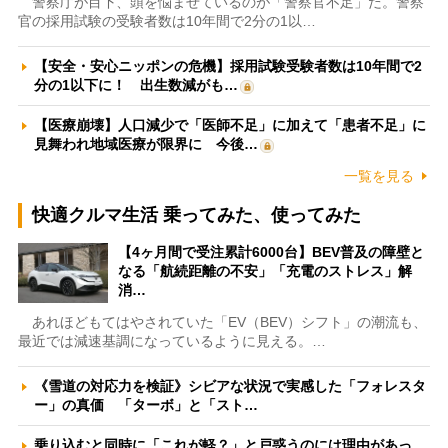
警察庁が目下、頭を悩ませているのが「警察官不足」だ。警察
官の採用試験の受験者数は10年間で2分の1以…
【安全・安心ニッポンの危機】採用試験受験者数は10年間で2
分の1以下に！ 出生数減がも…
【医療崩壊】人口減少で「医師不足」に加えて「患者不足」に
見舞われ地域医療が限界に 今後…
一覧を見る
快適クルマ生活 乗ってみた、使ってみた
【4ヶ月間で受注累計6000台】BEV普及の障壁と
なる「航続距離の不安」「充電のストレス」解
消…
あれほどもてはやされていた「EV（BEV）シフト」の潮流も、
最近では減速基調になっているように見える。…
《雪道の対応力を検証》シビアな状況で実感した「フォレスタ
ー」の真価 「ターボ」と「スト…
乗り込むと同時に「これが軽？」と戸惑うのには理由があっ