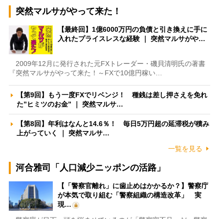
突然マルサがやって来た！
【最終回】1億6000万円の負債と引き換えに手に
入れたプライスレスな経験 ｜ 突然マルサがや…
2009年12月に発行された元FXトレーダー・磯貝清明氏の著書
『突然マルサがやって来た！～FXで10億円稼い…
【第9回】もう一度FXでリベンジ！ 種銭は差し押さえを免れ
た”ヒミツのお金” ｜ 突然マルサ…
【第8回】年利はなんと14.6％！ 毎日5万円超の延滞税が積み
上がっていく ｜ 突然マルサ…
一覧を見る
河合雅司「人口減少ニッポンの活路」
【「警察官離れ」に歯止めはかかるか？】警察庁
が本気で取り組む「警察組織の構造改革」 実
現…