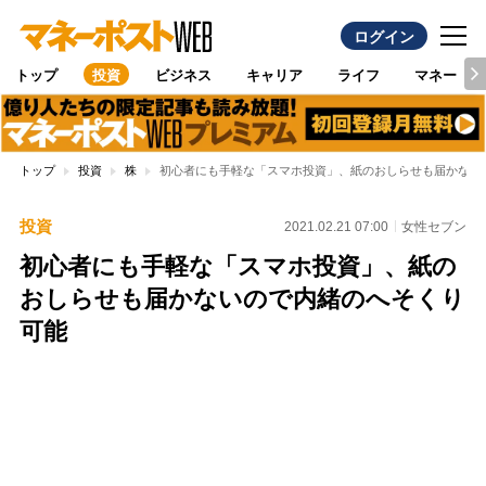
ログイン
トップ
投資
ビジネス
キャリア
ライフ
マネー
トップ
投資
株
初心者にも手軽な「スマホ投資」、紙のおしらせも届かない
投資
2021.02.21 07:00
女性セブン
初心者にも手軽な「スマホ投資」、紙の
おしらせも届かないので内緒のへそくり
可能
Loaded
:
100.00%
/
Unmute