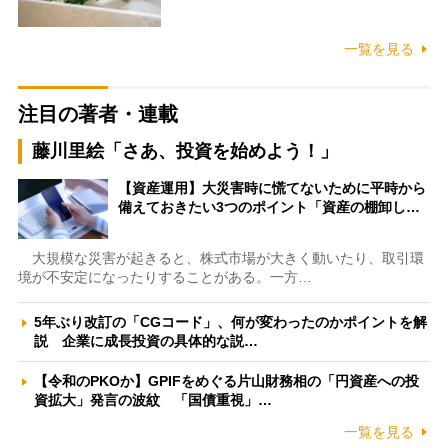
一覧を見る
注目の著者・連載
藤川里絵「さあ、投資を始めよう！」
【資産運用】大災害時に慌てないために平時から
備えておきたい3つのポイント「資産の棚卸し…
大規模な災害が起きると、株式市場が大きく動いたり、取引環
境が不安定になったりすることがある。一方…
5年ぶり改訂の「CGコード」、何が変わったのかポイントを解
説 企業に成長投資の具体的な説…
【令和のPKOか】GPIFをめぐる片山財務相の「円資産への投
資拡大」発言の波紋 「国債重視」…
一覧を見る