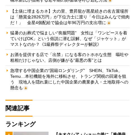
【土俵に埋まるカネ】大の里、豊昇龍が黒星続きの名古屋場所
は「懸賞金2826万円」が下位力士に渡り「今日はみんなで焼肉
だ！」 金星4個配給で協会は年96万円の支出増に
猛暑のお葬式で悩ましい“喪服問題” 女性は「ワンピースを着
ていけばOK」という俗説に潜む誤解、なぜ「ジャケット」が
マストなのか？《1級葬祭ディレクターが解説》
お酒を提供する店で「出禁」になる客のトホホな生態 嘔吐や
粗相だけじゃない、店側が嫌がる“最悪の客”とは
急増する中国企業の“国籍ロンダリング” SHEIN、TikTok、
Temu…本社機能を海外に移転させ、トランプ関税の回避を狙
う 現地人を隠れ蓑にした中国企業の農業参入・土地取得への
懸念も
関連記事
ランキング
【キオクシア・ショック後に「株価倍