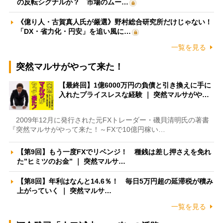
の反転シグナルか？ 市場のムー…
《億り人・古賀真人氏が厳選》野村総合研究所だけじゃない！
「DX・省力化・円安」を追い風に…
一覧を見る
突然マルサがやって来た！
【最終回】1億6000万円の負債と引き換えに手に
入れたプライスレスな経験 ｜ 突然マルサがや…
2009年12月に発行された元FXトレーダー・磯貝清明氏の著書
『突然マルサがやって来た！～FXで10億円稼い…
【第9回】もう一度FXでリベンジ！ 種銭は差し押さえを免れ
た”ヒミツのお金” ｜ 突然マルサ…
【第8回】年利はなんと14.6％！ 毎日5万円超の延滞税が積み
上がっていく ｜ 突然マルサ…
一覧を見る