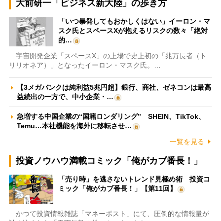
大前研一「ビジネス新大陸」の歩き方
「いつ暴発してもおかしくはない」イーロン・マ
スク氏とスペースXが抱えるリスクの数々「絶対
的…
宇宙開発企業「スペースX」の上場で史上初の「兆万長者（ト
リリオネア）」となったイーロン・マスク氏。…
【3メガバンクは純利益5兆円超】銀行、商社、ゼネコンは最高
益続出の一方で、中小企業・…
急増する中国企業の“国籍ロンダリング” SHEIN、TikTok、
Temu…本社機能を海外に移転させ…
一覧を見る
投資ノウハウ満載コミック「俺がカブ番長！」
「売り時」を逃さないトレンド見極め術 投資コ
ミック「俺がカブ番長！」【第11回】
かつて投資情報雑誌「マネーポスト」にて、圧倒的な情報量が