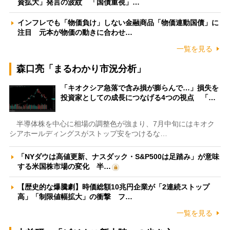
資拡大」発言の波紋 「国債重視」…
インフレでも「物価負け」しない金融商品「物価連動国債」に
注目 元本が物価の動きに合わせ…
一覧を見る
森口亮「まるわかり市況分析」
「キオクシア急落で含み損が膨らんで…」損失を
投資家としての成長につなげる4つの視点 「…
半導体株を中心に相場の調整色が強まり、7月中旬にはキオク
シアホールディングスがストップ安をつけるな…
「NYダウは高値更新、ナスダック・S&P500は足踏み」が意味
する米国株市場の変化 半…
【歴史的な爆騰劇】時価総額10兆円企業が「2連続ストップ
高」「制限値幅拡大」の衝撃 フ…
一覧を見る