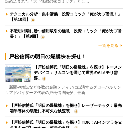
詰め込まれた「天下無敵の株コミック」とし…
テクニカル分析・集中講義 投資コミック「俺がカブ番長！」
【第10回】
不透明相場に勝つ信用取引の極意 投資コミック「俺がカブ番
長！」【第9回】
一覧を見る
戸松信博の明日の爆騰株を探せ！
【戸松信博氏「明日の爆騰株」を探せ】トーメン
デバイス：サムスンを通じて世界のAIメモリ需
要…
新聞や雑誌など多数の金融メディアに出演するグローバルリン
クアドバイザーズ代表の戸松信博氏が、最新…
【戸松信博氏「明日の爆騰株」を探せ】レーザーテック：最先
端半導体の製造に不可欠な検査装…
【戸松信博氏「明日の爆騰株」を探せ】TDK：AIインフラを支
えるキープレーヤー 成長の再評…