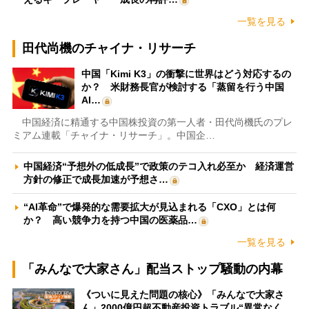
一覧を見る
田代尚機のチャイナ・リサーチ
中国「Kimi K3」の衝撃に世界はどう対応するの
か？ 米財務長官が検討する「蒸留を行う中国
AI…
中国経済に精通する中国株投資の第一人者・田代尚機氏のプレ
ミアム連載「チャイナ・リサーチ」。中国企…
中国経済“予想外の低成長”で政策のテコ入れ必至か 経済運営
方針の修正で成長加速が予想さ…
“AI革命”で爆発的な需要拡大が見込まれる「CXO」とは何
か？ 高い競争力を持つ中国の医薬品…
一覧を見る
「みんなで大家さん」配当ストップ騒動の内幕
《ついに見えた問題の核心》「みんなで大家さ
ん」2000億円超不動産投資トラブル“異常なく