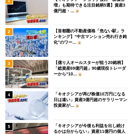
1
増」も期待できる注目銘柄5選】資産3
億円超・…
【首都圏の不動産価格「危ない駅」ラ
2
ンキング】“中古マンション売れ行き鈍
化”のワー…
【億り人オールスターが狙う20銘柄】
3
「総資産69億円超」90歳現役トレーダ
ーから“10…
「キオクシアが再び株価10万円になる
4
日は遠い」資産3億円超のサラリーマン
投資家が…
「キオクシアが今後も利益を出し続け
5
るかは分からない」資産11億円の個人