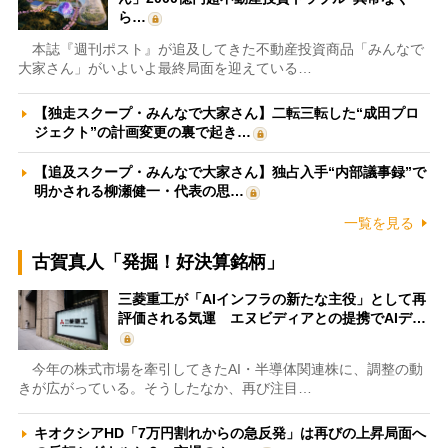
ら…
本誌『週刊ポスト』が追及してきた不動産投資商品「みんなで
大家さん」がいよいよ最終局面を迎えている…
【独走スクープ・みんなで大家さん】二転三転した“成田プロ
ジェクト”の計画変更の裏で起き…
【追及スクープ・みんなで大家さん】独占入手“内部議事録”で
明かされる柳瀬健一・代表の思…
一覧を見る
古賀真人「発掘！好決算銘柄」
三菱重工が「AIインフラの新たな主役」として再
評価される気運 エヌビディアとの提携でAIデ…
今年の株式市場を牽引してきたAI・半導体関連株に、調整の動
きが広がっている。そうしたなか、再び注目…
キオクシアHD「7万円割れからの急反発」は再びの上昇局面へ