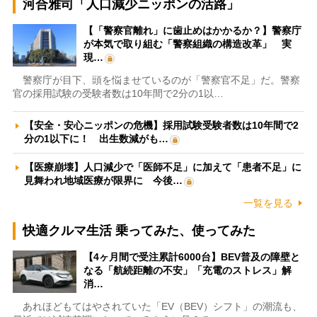
河合雅司「人口減少ニッポンの活路」
【「警察官離れ」に歯止めはかかるか？】警察庁
が本気で取り組む「警察組織の構造改革」 実
現…
警察庁が目下、頭を悩ませているのが「警察官不足」だ。警察
官の採用試験の受験者数は10年間で2分の1以…
【安全・安心ニッポンの危機】採用試験受験者数は10年間で2
分の1以下に！ 出生数減がも…
【医療崩壊】人口減少で「医師不足」に加えて「患者不足」に
見舞われ地域医療が限界に 今後…
一覧を見る
快適クルマ生活 乗ってみた、使ってみた
【4ヶ月間で受注累計6000台】BEV普及の障壁と
なる「航続距離の不安」「充電のストレス」解
消…
あれほどもてはやされていた「EV（BEV）シフト」の潮流も、