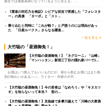
最近では減速基調になっているように見える。…
《雪道の対応力を検証》シビアな状況で実感した「フォレスタ
ー」の真価 「ターボ」と「スト…
乗り込むと同時に「これが軽？」と戸惑うのには理由があっ
た 「日産ルークス」さらなる躍進…
一覧を見る
大竹聡の「昼酒御免！」
【大竹聡の昼酒御免！】「ネグローニ」「山崎」
「マンハッタン」新宿三丁目の隠れ家バーで1…
お酒はいつ飲んでもいいものだが、昼から飲むお酒にはまた格
別の味わいがある――。ライター・作家の大竹…
【大竹聡の昼酒御免！】今の若者は「なめろう」や「キヌカツ
ギ」を知らないって本当？ 昔の…
【大竹聡の昼酒御免！】京急線で多摩川越えて「川崎の大衆酒
場」へと昼酒旅 押し寄せるノス…