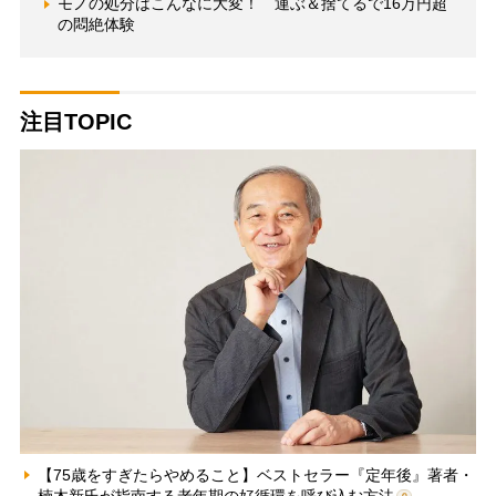
モノの処分はこんなに大変！ 運ぶ＆捨てるで16万円超
の悶絶体験
注目TOPIC
【75歳をすぎたらやめること】ベストセラー『定年後』著者・
楠木新氏が指南する老年期の好循環を呼び込む方法