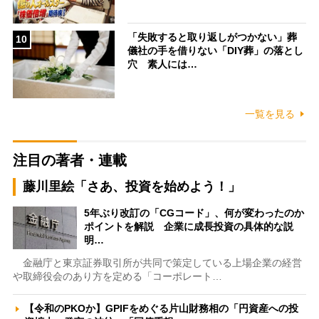
「失敗すると取り返しがつかない」葬
10
儀社の手を借りない「DIY葬」の落とし
穴 素人には…
一覧を見る
注目の著者・連載
藤川里絵「さあ、投資を始めよう！」
5年ぶり改訂の「CGコード」、何が変わったのか
ポイントを解説 企業に成長投資の具体的な説
明…
金融庁と東京証券取引所が共同で策定している上場企業の経営
や取締役会のあり方を定める「コーポレート…
【令和のPKOか】GPIFをめぐる片山財務相の「円資産への投