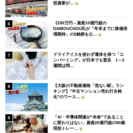
投資家が…
《200万円→資産10億円超の
6
DAIBOUCHOU氏が「年末までに株価倍
増期待」の5銘柄を公…
ドライアイスを使わず遺体を保つ「エ
7
ンバーミング」が日本でも普及 1～2
週間は問…
【大阪の不動産価格「危ない駅」ラン
8
キング】“中古マンション売れ行き鈍
化”のワース…
「AI・半導体関連が“本命”であること
9
に変わりはない」資産20億円超の90歳
現役トレー…