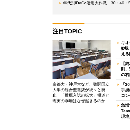
年代別iDeCo活用大作戦 30・40
注目TOPIC
キオ
妙味
える
【納
到、
の右
京都大・神戸大など、難関国立
「3
大学の総合型選抜が続々と廃
手掛
止 「推薦入試の拡大」報道と
コン
現実の乖離はなぜ起きるのか
急増
Te
現地