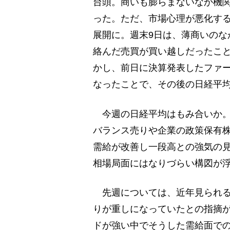
台頭。商いも膨らまないなか機
った。ただ、市場心理が悪化す
展開に。週末9日は、薄商いのな
絡んだ売買が買い越しだったこと
かし、前日に決算発表したファー
なったことで、その後の日経平
今週の日経平均はもみ合いか。
バランス売りや企業の政策保有
需給が改善し一段高との強気の
相場局面にはなりづらい構図が
先週については、近年見られる
りが重しになっていたとの指摘
ドが強い中でそうした需給面で