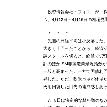
投資情報会社・フィスコが、株式
つ、4月12日～4月16日の相場
＊ ＊ ＊
先週の日経平均は小反落した。
大きく上回ったことから、経済
調スタートを切ると、終値で3万
計のほかISM非製造業景況指数
一段と高まった。一方で国債利
昇した。ただ、欧米市場が休場だ
円を回復した目先の達成感もあっ
7、8日は決定的な材料難のな