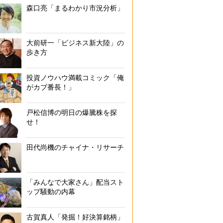
森口亮「まるわかり市況分析」
大前研一「ビジネス新大陸」の
歩き方
投資ノウハウ満載コミック「俺
がカブ番長！」
戸松信博の明日の爆騰株を探
せ！
田代尚機のチャイナ・リサーチ
「みんなで大家さん」配当スト
ップ騒動の内幕
古賀真人「発掘！好決算銘柄」