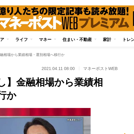
ア
ライフ
マネー
住まい・不動産
家計
トレ
融相場から業績相場・選別相場へ移行か
2021.04.11 08:00
マネーポストWEB
し】金融相場から業績相
行か