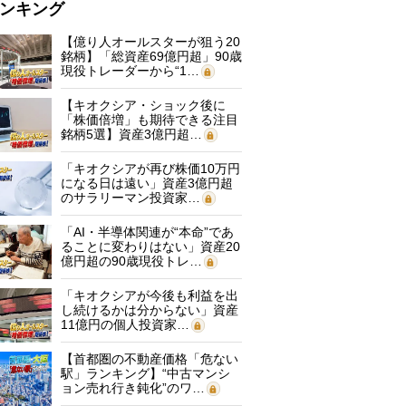
ンキング
【億り人オールスターが狙う20
銘柄】「総資産69億円超」90歳
現役トレーダーから“1…
【キオクシア・ショック後に
「株価倍増」も期待できる注目
銘柄5選】資産3億円超…
「キオクシアが再び株価10万円
になる日は遠い」資産3億円超
のサラリーマン投資家…
「AI・半導体関連が“本命”であ
ることに変わりはない」資産20
億円超の90歳現役トレ…
「キオクシアが今後も利益を出
し続けるかは分からない」資産
11億円の個人投資家…
【首都圏の不動産価格「危ない
駅」ランキング】“中古マンシ
ョン売れ行き鈍化”のワ…