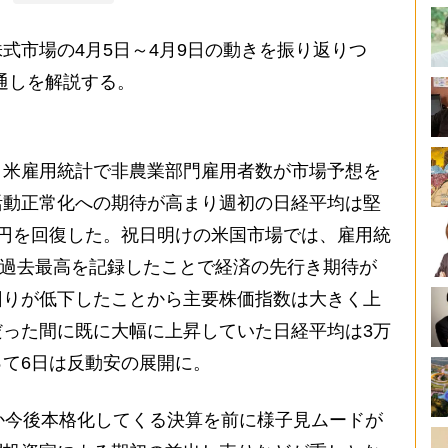
市場の4月5日～4月9日の動きを振り返りつ
見通しを解説する。
米雇用統計で非農業部門雇用者数が市場予想を
活動正常化への期待が高まり週初の日経平均は堅
円を回復した。祝日明けの米国市場では、雇用統
が過去最高を記録したことで経済の先行き期待が
回りが低下したことから主要株価指数は大きく上
った間に既に大幅に上昇していた日経平均は3万
て6日は反動安の展開に。
か今後本格化してくる決算を前に様子見ムードが