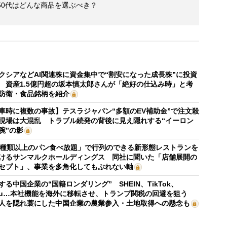
・50代はどんな商品を選ぶべき？
クシアなどAI関連株に資金集中で“割安になった成長株”に投資
 資産1.5億円超の坂本慎太郎さんが「絶好の仕込み時」と考
防衛・食品銘柄を紹介
車時に複数の事故】テスラジャパン“多額のEV補助金”で注文殺
現場は大混乱 トラブル続発の背後に見え隠れする“イーロン
腕”の影
0種類以上のパン食べ放題」で行列のできる新形態レストランを
けるサンマルクホールディングス 同社に聞いた「店舗展開の
セプト」、事業を多角化してもぶれない軸
する中国企業の“国籍ロンダリング” SHEIN、TikTok、
mu…本社機能を海外に移転させ、トランプ関税の回避を狙う
人を隠れ蓑にした中国企業の農業参入・土地取得への懸念も