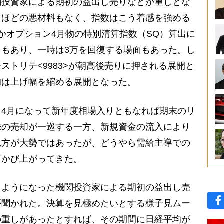
関投資家による期初の益出し売りなどが重しとな
るほどの悪材料もなく、指数はこう着感を強める
かオプション4月物の特別清算指数（SQ）算出に
もあり、一時は3万を回復する場面もあった。し
ストリテ<9983>が朝高後売りに押される展開と
均は上げ幅を縮める展開となった。
4月になって新年度相場入りともなれば期末のリ
株の売却が一巡する一方、新規資金の流入により
見方が大勢ではあったが、どうやら需給主導での
浮かび上がってきた。
ようになった機関投資家による期初の益出し売
が聞かれた。決算を見極めたいとする様子見ムー
の重しがあったとすれば、その期間に日経平均が