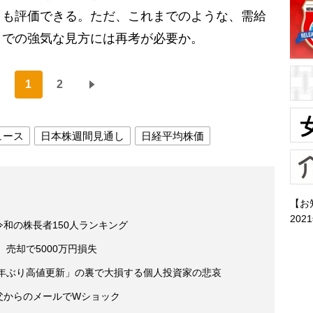
とも評価できる。ただ、これまでのような、需給
までの強気な見方には再考が必要か。
1
2
ュース
日本株週間見通し
日経平均株価
【お
202
 令和の株長者150人ランキング
売却で5000万円損失
9年ぶり高値更新」の裏で大損する個人投資家の悲哀
 父からのメールでWショック