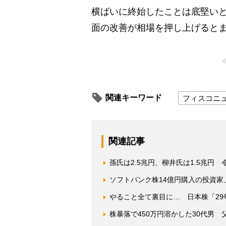
横ばいに終始したことは底堅い
面の改善が相場を押し上げると
関連キーワード
フィスコニ
関連記事
孫氏は2.5兆円、柳井氏は1.5兆円
ソフトバンク株14億円購入の投資家、
やること全て裏目に… 日本株「2
株暴落で450万円溶かした30代男