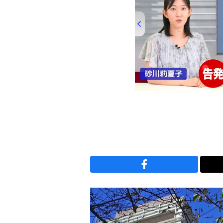
00:00
/
00:49