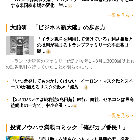
する米国株市場の変化 半…
一覧を見る
大前研一「ビジネス新大陸」の歩き方
「イラン戦争を利用して儲けている」利益相反と
の批判が強まるトランプファミリーの不正蓄財
疑…
トランプ大統領のファミリー信託が今年1～3月に3000回以上も
の証券取引を行っていたことが明らかになり…
「いつ暴発してもおかしくはない」イーロン・マスク氏とスペ
ースXが抱えるリスクの数々「絶対…
【3メガバンクは純利益5兆円超】銀行、商社、ゼネコンは最高
益続出の一方で、中小企業・…
一覧を見る
投資ノウハウ満載コミック「俺がカブ番長！」
「売り時」を逃さないトレンド見極め術 投資コ