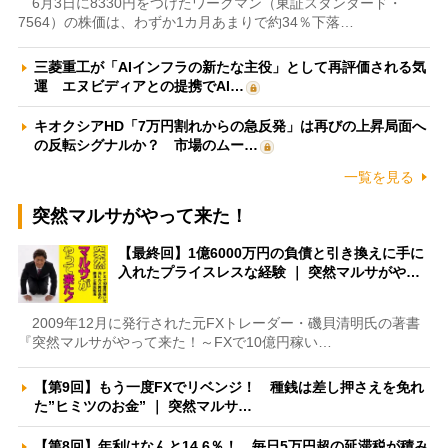
6月3日に8330円をつけたワークマン（東証スタンダード・
7564）の株価は、わずか1カ月あまりで約34％下落…
三菱重工が「AIインフラの新たな主役」として再評価される気
運 エヌビディアとの提携でAI…
キオクシアHD「7万円割れからの急反発」は再びの上昇局面へ
の反転シグナルか？ 市場のムー…
一覧を見る
突然マルサがやって来た！
【最終回】1億6000万円の負債と引き換えに手に
入れたプライスレスな経験 ｜ 突然マルサがや…
2009年12月に発行された元FXトレーダー・磯貝清明氏の著書
『突然マルサがやって来た！～FXで10億円稼い…
【第9回】もう一度FXでリベンジ！ 種銭は差し押さえを免れ
た”ヒミツのお金” ｜ 突然マルサ…
【第8回】年利はなんと14.6％！ 毎日5万円超の延滞税が積み