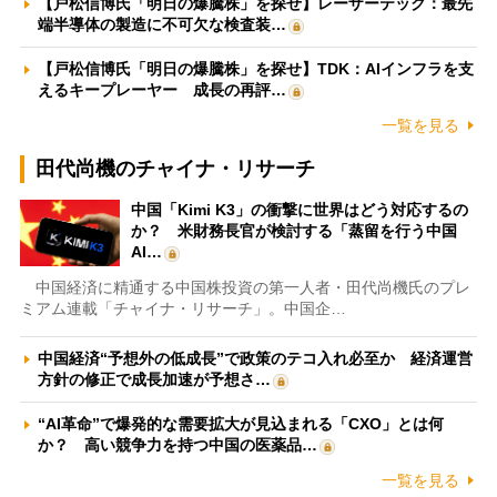
【戸松信博氏「明日の爆騰株」を探せ】レーザーテック：最先
端半導体の製造に不可欠な検査装…
【戸松信博氏「明日の爆騰株」を探せ】TDK：AIインフラを支
えるキープレーヤー 成長の再評…
一覧を見る
田代尚機のチャイナ・リサーチ
中国「Kimi K3」の衝撃に世界はどう対応するの
か？ 米財務長官が検討する「蒸留を行う中国
AI…
中国経済に精通する中国株投資の第一人者・田代尚機氏のプレ
ミアム連載「チャイナ・リサーチ」。中国企…
中国経済“予想外の低成長”で政策のテコ入れ必至か 経済運営
方針の修正で成長加速が予想さ…
“AI革命”で爆発的な需要拡大が見込まれる「CXO」とは何
か？ 高い競争力を持つ中国の医薬品…
一覧を見る