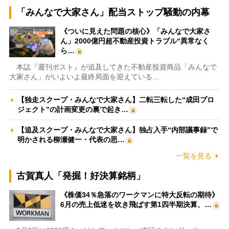
「みんなで大家さん」配当ストップ騒動の内幕
《ついに見えた問題の核心》「みんなで大家さ
ん」2000億円超不動産投資トラブル“異常なく
ら…
本誌『週刊ポスト』が追及してきた不動産投資商品「みんなで
大家さん」がいよいよ最終局面を迎えている…
【独走スクープ・みんなで大家さん】二転三転した“成田プロ
ジェクト”の計画変更の裏で起き…
【追及スクープ・みんなで大家さん】独占入手“内部議事録”で
明かされる柳瀬健一・代表の思…
一覧を見る
古賀真人「発掘！好決算銘柄」
《株価34％急落のワークマンに特大反転の期待》
6月の売上低迷を吹き飛ばす第1四半期決算、…