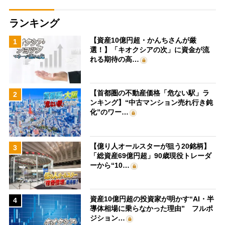
ランキング
【資産10億円超・かんちさんが厳
1
選！】「キオクシアの次」に資金が流
れる期待の高…
【首都圏の不動産価格「危ない駅」ラ
2
ンキング】“中古マンション売れ行き鈍
化”のワー…
【億り人オールスターが狙う20銘柄】
3
「総資産69億円超」90歳現役トレーダ
ーから“10…
資産10億円超の投資家が明かす“AI・半
4
導体相場に乗らなかった理由” フルポ
ジション…