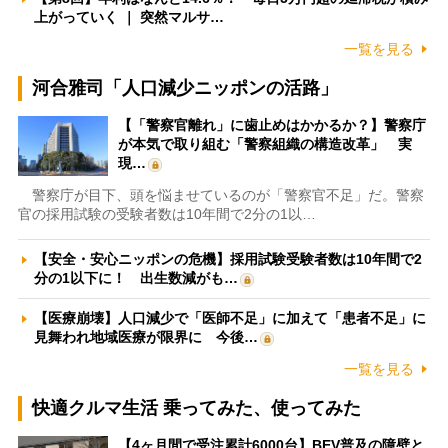
上がっていく ｜ 突然マルサ…
一覧を見る
河合雅司「人口減少ニッポンの活路」
【「警察官離れ」に歯止めはかかるか？】警察庁
が本気で取り組む「警察組織の構造改革」 実
現…
警察庁が目下、頭を悩ませているのが「警察官不足」だ。警察
官の採用試験の受験者数は10年間で2分の1以…
【安全・安心ニッポンの危機】採用試験受験者数は10年間で2
分の1以下に！ 出生数減がも…
【医療崩壊】人口減少で「医師不足」に加えて「患者不足」に
見舞われ地域医療が限界に 今後…
一覧を見る
快適クルマ生活 乗ってみた、使ってみた
【4ヶ月間で受注累計6000台】BEV普及の障壁と