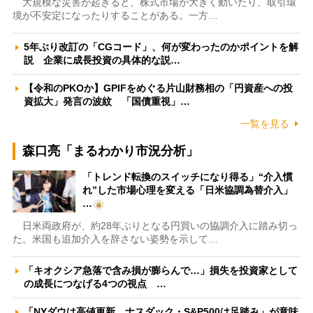
大規模な災害が起きると、株式市場が大きく動いたり、取引環
境が不安定になったりすることがある。一方…
5年ぶり改訂の「CGコード」、何が変わったのかポイントを解
説 企業に成長投資の具体的な説…
【令和のPKOか】GPIFをめぐる片山財務相の「円資産への投
資拡大」発言の波紋 「国債重視」…
一覧を見る
森口亮「まるわかり市況分析」
「トレンド転換のスイッチになり得る」“介入慣
れ”した市場心理を変える「日米協調為替介入」
…
日米両政府が、約28年ぶりとなる円買いの協調介入に踏み切っ
た。米国も追加介入を辞さない姿勢を示して…
「キオクシア急落で含み損が膨らんで…」損失を投資家として
の成長につなげる4つの視点 …
「NYダウは高値更新、ナスダック・S&P500は足踏み」が意味