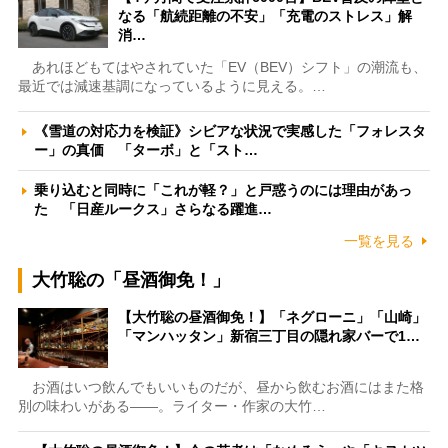
なる「航続距離の不安」「充電のストレス」解
消…
あれほどもてはやされていた「EV（BEV）シフト」の潮流も、
最近では減速基調になっているように見える。…
《雪道の対応力を検証》シビアな状況で実感した「フォレスタ
ー」の真価 「ターボ」と「スト…
乗り込むと同時に「これが軽？」と戸惑うのには理由があっ
た 「日産ルークス」さらなる躍進…
一覧を見る
大竹聡の「昼酒御免！」
【大竹聡の昼酒御免！】「ネグローニ」「山崎」
「マンハッタン」新宿三丁目の隠れ家バーで1…
お酒はいつ飲んでもいいものだが、昼から飲むお酒にはまた格
別の味わいがある――。ライター・作家の大竹…