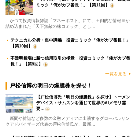
ミック「俺がカブ番長！」【第11回】
かつて投資情報雑誌「マネーポスト」にて、圧倒的な情報量が
詰め込まれた「天下無敵の株コミック」とし…
テクニカル分析・集中講義 投資コミック「俺がカブ番長！」
【第10回】
不透明相場に勝つ信用取引の極意 投資コミック「俺がカブ番
長！」【第9回】
一覧を見る
戸松信博の明日の爆騰株を探せ！
【戸松信博氏「明日の爆騰株」を探せ】トーメン
デバイス：サムスンを通じて世界のAIメモリ需
要…
新聞や雑誌など多数の金融メディアに出演するグローバルリン
クアドバイザーズ代表の戸松信博氏が、最新…