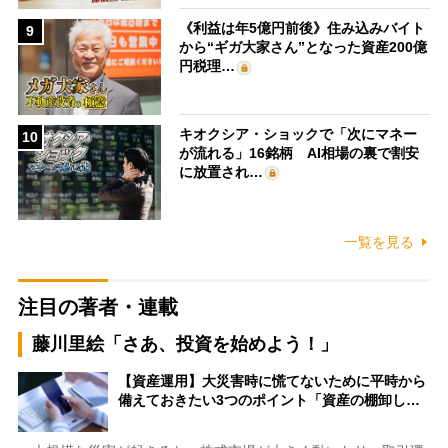
《利益は年5億円前後》住み込みバイト
9
から“ギガ大家さん”となった資産200億
円税理…
キオクシア・ショックで「次にマネー
10
が流れる」16銘柄 AI相場の裏で割安
に放置され…
一覧を見る
注目の著者・連載
藤川里絵「さあ、投資を始めよう！」
【資産運用】大災害時に慌てないために平時から
備えておきたい3つのポイント「資産の棚卸し…