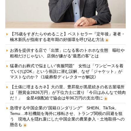
【75歳をすぎたらやめること】ベストセラー『定年後』著者・
楠木新氏が指南する老年期の好循環を呼び込む方法
お酒を提供する店で「出禁」になる客のトホホな生態 嘔吐や
粗相だけじゃない、店側が嫌がる“最悪の客”とは
猛暑のお葬式で悩ましい“喪服問題” 女性は「ワンピースを着
ていけばOK」という俗説に潜む誤解、なぜ「ジャケット」が
マストなのか？《1級葬祭ディレクターが解説》
【土俵に埋まるカネ】大の里、豊昇龍が黒星続きの名古屋場所
は「懸賞金2826万円」が下位力士に渡り「今日はみんなで焼肉
だ！」 金星4個配給で協会は年96万円の支出増に
急増する中国企業の“国籍ロンダリング” SHEIN、TikTok、
Temu…本社機能を海外に移転させ、トランプ関税の回避を狙
う 現地人を隠れ蓑にした中国企業の農業参入・土地取得への
懸念も