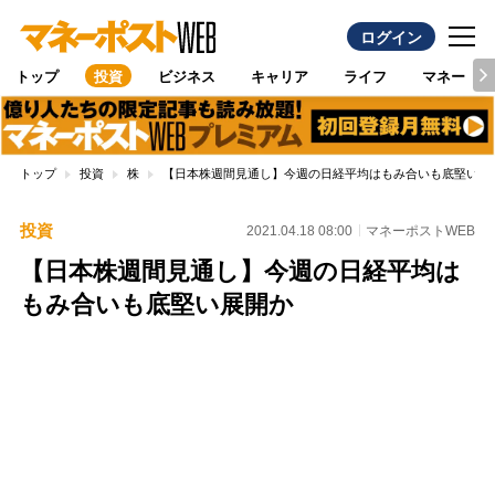
ログイン
トップ
投資
ビジネス
キャリア
ライフ
マネー
トップ
投資
株
【日本株週間見通し】今週の日経平均はもみ合いも底堅い展
投資
2021.04.18 08:00
マネーポストWEB
【日本株週間見通し】今週の日経平均は
もみ合いも底堅い展開か
Loaded
:
100.00%
/
Unmute