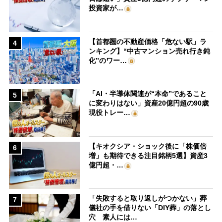
投資家が…
【首都圏の不動産価格「危ない駅」ラ
4
ンキング】“中古マンション売れ行き鈍
化”のワー…
「AI・半導体関連が“本命”であること
5
に変わりはない」資産20億円超の90歳
現役トレー…
【キオクシア・ショック後に「株価倍
6
増」も期待できる注目銘柄5選】資産3
億円超・…
「失敗すると取り返しがつかない」葬
7
儀社の手を借りない「DIY葬」の落とし
穴 素人には…