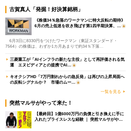
古賀真人「発掘！好決算銘柄」
《株価34％急落のワークマンに特大反転の期待》
6月の売上低迷を吹き飛ばす第1四半期決算、…
6月3日に8330円をつけたワークマン（東証スタンダード・
7564）の株価は、わずか1カ月あまりで約34％下落…
三菱重工が「AIインフラの新たな主役」として再評価される気
運 エヌビディアとの提携でAI…
キオクシアHD「7万円割れからの急反発」は再びの上昇局面へ
の反転シグナルか？ 市場のムー…
一覧を見る
突然マルサがやって来た！
【最終回】1億6000万円の負債と引き換えに手に
入れたプライスレスな経験 ｜ 突然マルサがや…