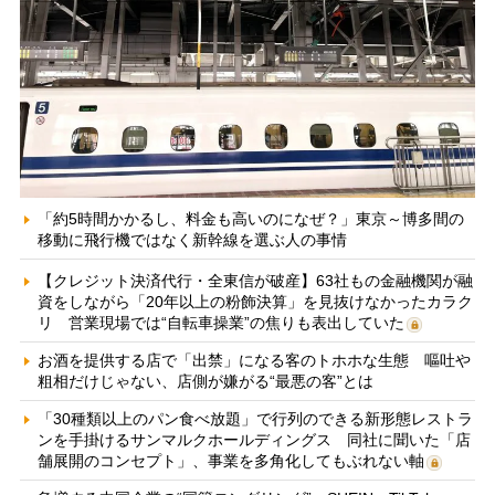
「約5時間かかるし、料金も高いのになぜ？」東京～博多間の
移動に飛行機ではなく新幹線を選ぶ人の事情
【クレジット決済代行・全東信が破産】63社もの金融機関が融
資をしながら「20年以上の粉飾決算」を見抜けなかったカラク
リ 営業現場では“自転車操業”の焦りも表出していた
お酒を提供する店で「出禁」になる客のトホホな生態 嘔吐や
粗相だけじゃない、店側が嫌がる“最悪の客”とは
「30種類以上のパン食べ放題」で行列のできる新形態レストラ
ンを手掛けるサンマルクホールディングス 同社に聞いた「店
舗展開のコンセプト」、事業を多角化してもぶれない軸