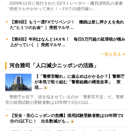
2009年12月に発行された元FXトレーダー・磯貝清明氏の著書
『突然マルサがやって来た！～FXで10億円稼い…
【第9回】もう一度FXでリベンジ！ 種銭は差し押さえを免れ
た”ヒミツのお金” ｜ 突然マルサ…
【第8回】年利はなんと14.6％！ 毎日5万円超の延滞税が積み
上がっていく ｜ 突然マルサ…
一覧を見る
河合雅司「人口減少ニッポンの活路」
【「警察官離れ」に歯止めはかかるか？】警察庁
が本気で取り組む「警察組織の構造改革」 実
現…
警察庁が目下、頭を悩ませているのが「警察官不足」だ。警察
官の採用試験の受験者数は10年間で2分の1以…
【安全・安心ニッポンの危機】採用試験受験者数は10年間で2
分の1以下に！ 出生数減がも…