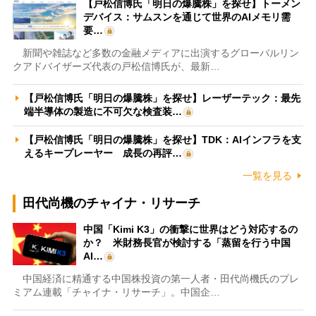
【戸松信博氏「明日の爆騰株」を探せ】トーメン
デバイス：サムスンを通じて世界のAIメモリ需
要…
新聞や雑誌など多数の金融メディアに出演するグローバルリン
クアドバイザーズ代表の戸松信博氏が、最新…
【戸松信博氏「明日の爆騰株」を探せ】レーザーテック：最先
端半導体の製造に不可欠な検査装…
【戸松信博氏「明日の爆騰株」を探せ】TDK：AIインフラを支
えるキープレーヤー 成長の再評…
一覧を見る
田代尚機のチャイナ・リサーチ
中国「Kimi K3」の衝撃に世界はどう対応するの
か？ 米財務長官が検討する「蒸留を行う中国
AI…
中国経済に精通する中国株投資の第一人者・田代尚機氏のプレ
ミアム連載「チャイナ・リサーチ」。中国企…