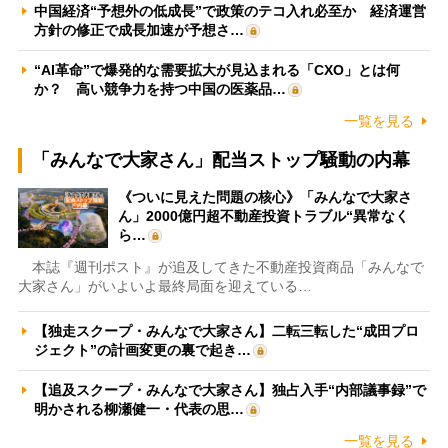
中国経済“予想外の低成長”で政策のテコ入れ必至か 経済運営
方針の修正で成長加速が予想さ…
“AI革命”で爆発的な需要拡大が見込まれる「CXO」とは何
か？ 高い競争力を持つ中国の医薬品…
一覧を見る
「みんなで大家さん」配当ストップ騒動の内幕
《ついに見えた問題の核心》「みんなで大家さ
ん」2000億円超不動産投資トラブル“異常なく
ら…
本誌『週刊ポスト』が追及してきた不動産投資商品「みんなで
大家さん」がいよいよ最終局面を迎えている…
【独走スクープ・みんなで大家さん】二転三転した“成田プロ
ジェクト”の計画変更の裏で起き…
【追及スクープ・みんなで大家さん】独占入手“内部議事録”で
明かされる柳瀬健一・代表の思…
一覧を見る