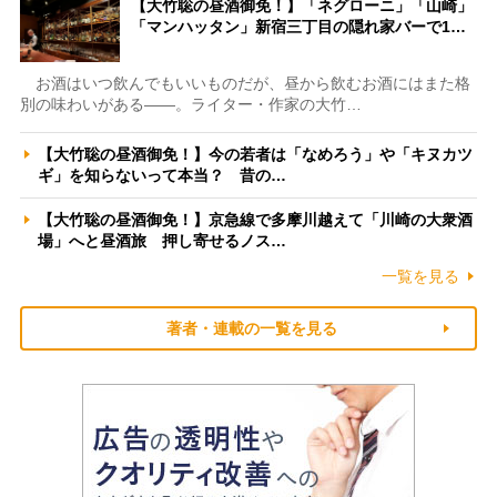
【大竹聡の昼酒御免！】「ネグローニ」「山崎」
「マンハッタン」新宿三丁目の隠れ家バーで1…
お酒はいつ飲んでもいいものだが、昼から飲むお酒にはまた格
別の味わいがある――。ライター・作家の大竹…
【大竹聡の昼酒御免！】今の若者は「なめろう」や「キヌカツ
ギ」を知らないって本当？ 昔の…
【大竹聡の昼酒御免！】京急線で多摩川越えて「川崎の大衆酒
場」へと昼酒旅 押し寄せるノス…
一覧を見る
著者・連載の一覧を見る