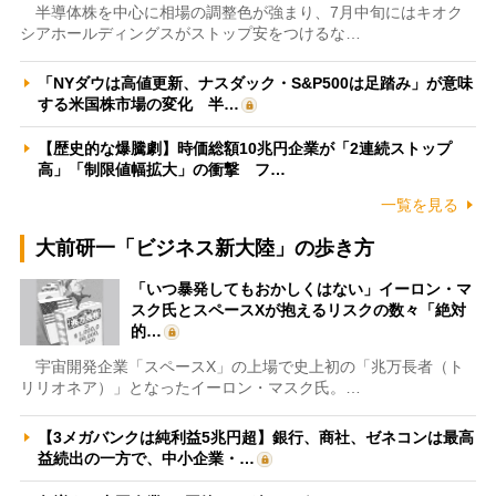
半導体株を中心に相場の調整色が強まり、7月中旬にはキオク
シアホールディングスがストップ安をつけるな…
「NYダウは高値更新、ナスダック・S&P500は足踏み」が意味
する米国株市場の変化 半…
【歴史的な爆騰劇】時価総額10兆円企業が「2連続ストップ
高」「制限値幅拡大」の衝撃 フ…
一覧を見る
大前研一「ビジネス新大陸」の歩き方
「いつ暴発してもおかしくはない」イーロン・マ
スク氏とスペースXが抱えるリスクの数々「絶対
的…
宇宙開発企業「スペースX」の上場で史上初の「兆万長者（ト
リリオネア）」となったイーロン・マスク氏。…
【3メガバンクは純利益5兆円超】銀行、商社、ゼネコンは最高
益続出の一方で、中小企業・…