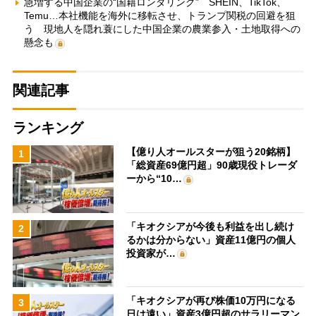
急増する中国企業の“国籍ロンダリング” SHEIN、TikTok、
Temu…本社機能を海外に移転させ、トランプ関税の回避を狙
う 現地人を隠れ蓑にした中国企業の農業参入・土地取得への
懸念も
関連記事
ランキング
【億り人オールスターが狙う20銘柄】
1
「総資産69億円超」90歳現役トレーダ
ーから“10…
「キオクシアが今後も利益を出し続け
2
るかは分からない」資産11億円の個人
投資家が…
「キオクシアが再び株価10万円になる
3
日は遠い」資産3億円超のサラリーマン