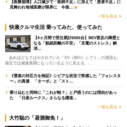
【医療崩壊】人口減少で「医師不足」に加えて「患者不足」に
見舞われ地域医療が限界に 今後…
一覧を見る
快適クルマ生活 乗ってみた、使ってみた
【4ヶ月間で受注累計6000台】BEV普及の障壁と
なる「航続距離の不安」「充電のストレス」解
消…
あれほどもてはやされていた「EV（BEV）シフト」の潮流も、
最近では減速基調になっているように見える。…
《雪道の対応力を検証》シビアな状況で実感した「フォレスタ
ー」の真価 「ターボ」と「スト…
乗り込むと同時に「これが軽？」と戸惑うのには理由があっ
た 「日産ルークス」さらなる躍進…
一覧を見る
大竹聡の「昼酒御免！」