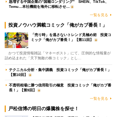
急増する中国企業の“国籍ロンダリング” SHEIN、TikTok、
Temu…本社機能を海外に移転させ…
一覧を見る
投資ノウハウ満載コミック「俺がカブ番長！」
「売り時」を逃さないトレンド見極め術 投資コ
ミック「俺がカブ番長！」【第11回】
かつて投資情報雑誌「マネーポスト」にて、圧倒的な情報量が
詰め込まれた「天下無敵の株コミック」とし…
テクニカル分析・集中講義 投資コミック「俺がカブ番長！」
【第10回】
不透明相場に勝つ信用取引の極意 投資コミック「俺がカブ番
長！」【第9回】
一覧を見る
戸松信博の明日の爆騰株を探せ！