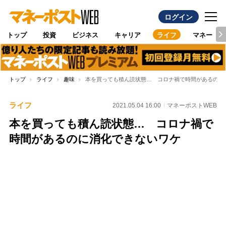
ログイン
トップ
投資
ビジネス
キャリア
ライフ
マネー
トップ
ライフ
趣味
本を買っても積ん読状態… コロナ禍で時間があるのに
ライフ
2021.05.04 16:00
マネーポストWEB
本を買っても積ん読状態… コロナ禍で
時間があるのに消化できないワケ
Loaded
:
96.26%
/
Unmute