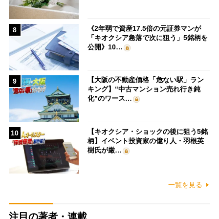
《2年弱で資産17.5倍の元証券マンが
8
「キオクシア急落で次に狙う」5銘柄を
公開》10…
【大阪の不動産価格「危ない駅」ラン
9
キング】“中古マンション売れ行き鈍
化”のワース…
【キオクシア・ショックの後に狙う5銘
10
柄】イベント投資家の億り人・羽根英
樹氏が厳…
一覧を見る
注目の著者・連載