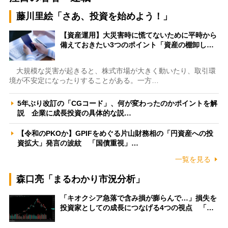
藤川里絵「さあ、投資を始めよう！」
【資産運用】大災害時に慌てないために平時から
備えておきたい3つのポイント「資産の棚卸し…
大規模な災害が起きると、株式市場が大きく動いたり、取引環
境が不安定になったりすることがある。一方…
5年ぶり改訂の「CGコード」、何が変わったのかポイントを解
説 企業に成長投資の具体的な説…
【令和のPKOか】GPIFをめぐる片山財務相の「円資産への投
資拡大」発言の波紋 「国債重視」…
一覧を見る
森口亮「まるわかり市況分析」
「キオクシア急落で含み損が膨らんで…」損失を
投資家としての成長につなげる4つの視点 「…