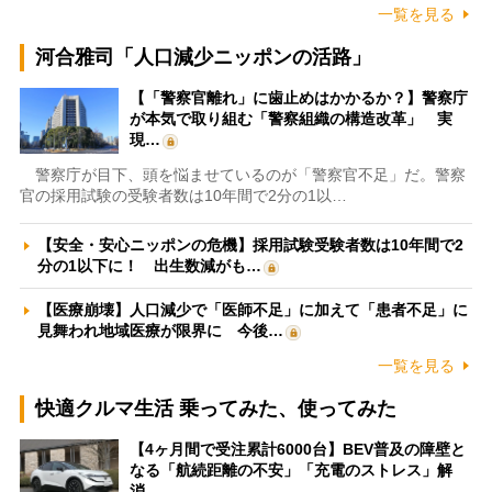
一覧を見る
河合雅司「人口減少ニッポンの活路」
【「警察官離れ」に歯止めはかかるか？】警察庁
が本気で取り組む「警察組織の構造改革」 実
現…
警察庁が目下、頭を悩ませているのが「警察官不足」だ。警察
官の採用試験の受験者数は10年間で2分の1以…
【安全・安心ニッポンの危機】採用試験受験者数は10年間で2
分の1以下に！ 出生数減がも…
【医療崩壊】人口減少で「医師不足」に加えて「患者不足」に
見舞われ地域医療が限界に 今後…
一覧を見る
快適クルマ生活 乗ってみた、使ってみた
【4ヶ月間で受注累計6000台】BEV普及の障壁と
なる「航続距離の不安」「充電のストレス」解
消…