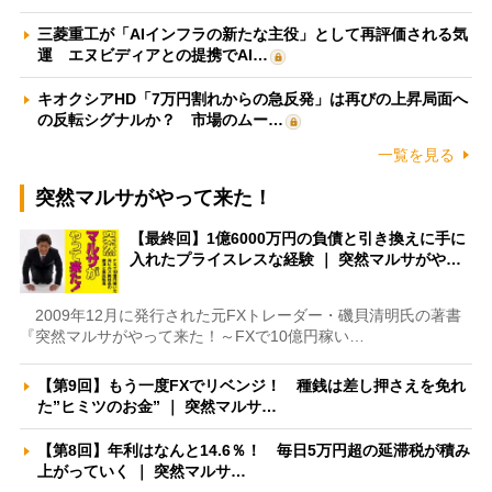
三菱重工が「AIインフラの新たな主役」として再評価される気
運 エヌビディアとの提携でAI…
キオクシアHD「7万円割れからの急反発」は再びの上昇局面へ
の反転シグナルか？ 市場のムー…
一覧を見る
突然マルサがやって来た！
【最終回】1億6000万円の負債と引き換えに手に
入れたプライスレスな経験 ｜ 突然マルサがや…
2009年12月に発行された元FXトレーダー・磯貝清明氏の著書
『突然マルサがやって来た！～FXで10億円稼い…
【第9回】もう一度FXでリベンジ！ 種銭は差し押さえを免れ
た”ヒミツのお金” ｜ 突然マルサ…
【第8回】年利はなんと14.6％！ 毎日5万円超の延滞税が積み
上がっていく ｜ 突然マルサ…