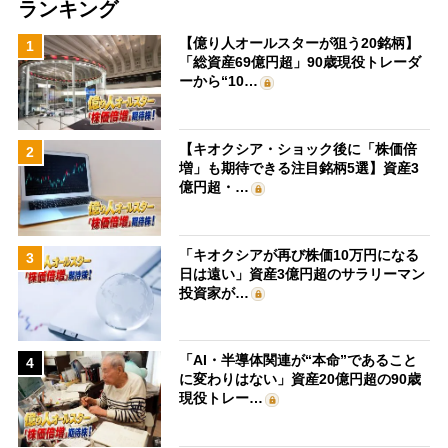
ランキング
【億り人オールスターが狙う20銘柄】
1
「総資産69億円超」90歳現役トレーダ
ーから“10…
【キオクシア・ショック後に「株価倍
2
増」も期待できる注目銘柄5選】資産3
億円超・…
「キオクシアが再び株価10万円になる
3
日は遠い」資産3億円超のサラリーマン
投資家が…
「AI・半導体関連が“本命”であること
4
に変わりはない」資産20億円超の90歳
現役トレー…