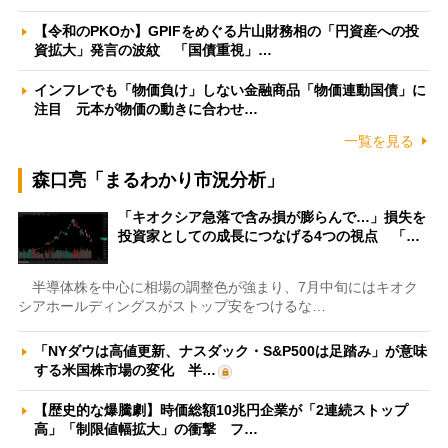
【令和のPKOか】GPIFをめぐる片山財務相の「円資産への投
資拡大」発言の波紋 「国債重視」…
インフレでも「物価負け」しない金融商品「物価連動国債」に
注目 元本が物価の動きに合わせ…
一覧を見る
森口亮「まるわかり市況分析」
「キオクシア急落で含み損が膨らんで…」損失を
投資家としての成長につなげる4つの視点 「…
半導体株を中心に相場の調整色が強まり、7月中旬にはキオク
シアホールディングスがストップ安をつけるな…
「NYダウは高値更新、ナスダック・S&P500は足踏み」が意味
する米国株市場の変化 半…
【歴史的な爆騰劇】時価総額10兆円企業が「2連続ストップ
高」「制限値幅拡大」の衝撃 フ…