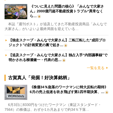
《ついに見えた問題の核心》「みんなで大家さ
ん」2000億円超不動産投資トラブル“異常なく
ら…
本誌『週刊ポスト』が追及してきた不動産投資商品「みんなで
大家さん」がいよいよ最終局面を迎えている…
【独走スクープ・みんなで大家さん】二転三転した“成田プロ
ジェクト”の計画変更の裏で起き…
【追及スクープ・みんなで大家さん】独占入手“内部議事録”で
明かされる柳瀬健一・代表の思…
一覧を見る
古賀真人「発掘！好決算銘柄」
《株価34％急落のワークマンに特大反転の期待》
6月の売上低迷を吹き飛ばす第1四半期決算、…
6月3日に8330円をつけたワークマン（東証スタンダード・
7564）の株価は、わずか1カ月あまりで約34％下落…