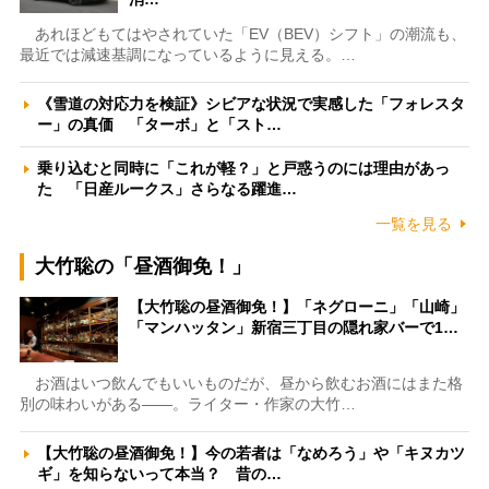
あれほどもてはやされていた「EV（BEV）シフト」の潮流も、
最近では減速基調になっているように見える。…
《雪道の対応力を検証》シビアな状況で実感した「フォレスタ
ー」の真価 「ターボ」と「スト…
乗り込むと同時に「これが軽？」と戸惑うのには理由があっ
た 「日産ルークス」さらなる躍進…
一覧を見る
大竹聡の「昼酒御免！」
【大竹聡の昼酒御免！】「ネグローニ」「山崎」
「マンハッタン」新宿三丁目の隠れ家バーで1…
お酒はいつ飲んでもいいものだが、昼から飲むお酒にはまた格
別の味わいがある――。ライター・作家の大竹…
【大竹聡の昼酒御免！】今の若者は「なめろう」や「キヌカツ
ギ」を知らないって本当？ 昔の…