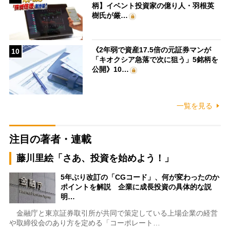
柄】イベント投資家の億り人・羽根英
樹氏が厳…
《2年弱で資産17.5倍の元証券マンが
10
「キオクシア急落で次に狙う」5銘柄を
公開》10…
一覧を見る
注目の著者・連載
藤川里絵「さあ、投資を始めよう！」
5年ぶり改訂の「CGコード」、何が変わったのか
ポイントを解説 企業に成長投資の具体的な説
明…
金融庁と東京証券取引所が共同で策定している上場企業の経営
や取締役会のあり方を定める「コーポレート…