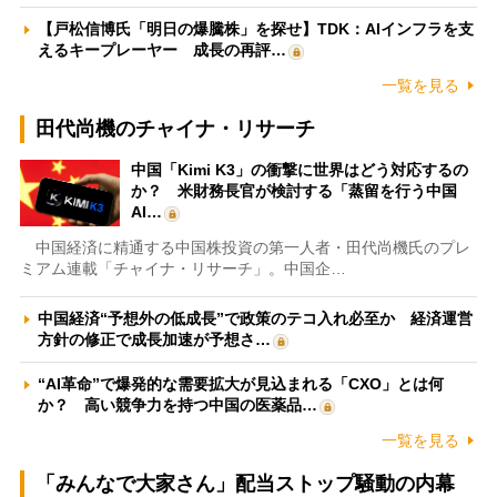
【戸松信博氏「明日の爆騰株」を探せ】TDK：AIインフラを支
えるキープレーヤー 成長の再評…
一覧を見る
田代尚機のチャイナ・リサーチ
中国「Kimi K3」の衝撃に世界はどう対応するの
か？ 米財務長官が検討する「蒸留を行う中国
AI…
中国経済に精通する中国株投資の第一人者・田代尚機氏のプレ
ミアム連載「チャイナ・リサーチ」。中国企…
中国経済“予想外の低成長”で政策のテコ入れ必至か 経済運営
方針の修正で成長加速が予想さ…
“AI革命”で爆発的な需要拡大が見込まれる「CXO」とは何
か？ 高い競争力を持つ中国の医薬品…
一覧を見る
「みんなで大家さん」配当ストップ騒動の内幕