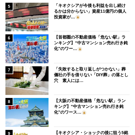
「キオクシアが今後も利益を出し続け
5
るかは分からない」資産11億円の個人
投資家が…
【首都圏の不動産価格「危ない駅」ラ
6
ンキング】“中古マンション売れ行き鈍
化”のワー…
「失敗すると取り返しがつかない」葬
7
儀社の手を借りない「DIY葬」の落とし
穴 素人には…
【大阪の不動産価格「危ない駅」ラン
8
キング】“中古マンション売れ行き鈍
化”のワース…
【キオクシア・ショックの後に狙う5銘
9