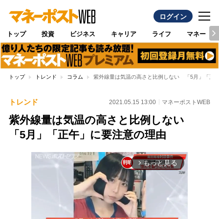
ログイン
トップ
投資
ビジネス
キャリア
ライフ
マネー
トップ
トレンド
コラム
紫外線量は気温の高さと比例しない 「5月」「正
トレンド
2021.05.15 13:00
マネーポストWEB
紫外線量は気温の高さと比例しない
「5月」「正午」に要注意の理由
もっと見る
arrow_forward_ios