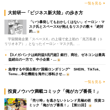
一覧を見る
大前研一「ビジネス新大陸」の歩き方
「いつ暴発してもおかしくはない」イーロン・マ
スク氏とスペースXが抱えるリスクの数々「絶対
的…
宇宙開発企業「スペースX」の上場で史上初の「兆万長者（ト
リリオネア）」となったイーロン・マスク氏。…
【3メガバンクは純利益5兆円超】銀行、商社、ゼネコンは最高
益続出の一方で、中小企業・…
急増する中国企業の“国籍ロンダリング” SHEIN、TikTok、
Temu…本社機能を海外に移転させ…
一覧を見る
投資ノウハウ満載コミック「俺がカブ番長！」
「売り時」を逃さないトレンド見極め術 投資コ
ミック「俺がカブ番長！」【第11回】