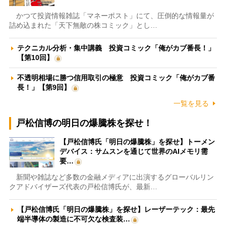
かつて投資情報雑誌「マネーポスト」にて、圧倒的な情報量が
詰め込まれた「天下無敵の株コミック」とし…
テクニカル分析・集中講義 投資コミック「俺がカブ番長！」
【第10回】
不透明相場に勝つ信用取引の極意 投資コミック「俺がカブ番
長！」【第9回】
一覧を見る
戸松信博の明日の爆騰株を探せ！
【戸松信博氏「明日の爆騰株」を探せ】トーメン
デバイス：サムスンを通じて世界のAIメモリ需
要…
新聞や雑誌など多数の金融メディアに出演するグローバルリン
クアドバイザーズ代表の戸松信博氏が、最新…
【戸松信博氏「明日の爆騰株」を探せ】レーザーテック：最先
端半導体の製造に不可欠な検査装…