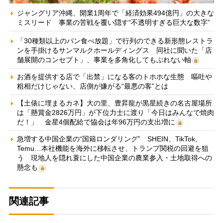
ジャングリア沖縄、開業1周年で「経済効果494億円」の大きな
ミスリード 事業の苦戦を覆い隠す“不透明すぎる巨大な数字”
「30種類以上のパン食べ放題」で行列のできる新形態レストラ
ンを手掛けるサンマルクホールディングス 同社に聞いた「店
舗展開のコンセプト」、事業を多角化してもぶれない軸
お酒を提供する店で「出禁」になる客のトホホな生態 嘔吐や
粗相だけじゃない、店側が嫌がる“最悪の客”とは
【土俵に埋まるカネ】大の里、豊昇龍が黒星続きの名古屋場所
は「懸賞金2826万円」が下位力士に渡り「今日はみんなで焼肉
だ！」 金星4個配給で協会は年96万円の支出増に
急増する中国企業の“国籍ロンダリング” SHEIN、TikTok、
Temu…本社機能を海外に移転させ、トランプ関税の回避を狙
う 現地人を隠れ蓑にした中国企業の農業参入・土地取得への
懸念も
関連記事