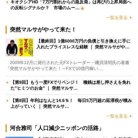
キオクシアHD「7万円割れからの急反発」は再びの上昇局面へ
の反転シグナルか？ 市場のムー…
一覧を見る
突然マルサがやって来た！
【最終回】1億6000万円の負債と引き換えに手に
入れたプライスレスな経験 ｜ 突然マルサがや…
2009年12月に発行された元FXトレーダー・磯貝清明氏の著書
『突然マルサがやって来た！～FXで10億円稼い…
【第9回】もう一度FXでリベンジ！ 種銭は差し押さえを免れ
た”ヒミツのお金” ｜ 突然マルサ…
【第8回】年利はなんと14.6％！ 毎日5万円超の延滞税が積み
上がっていく ｜ 突然マルサ…
一覧を見る
河合雅司「人口減少ニッポンの活路」