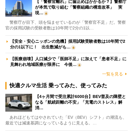
【「警察官離れ」に歯止めはかかるか？】警察庁
が本気で取り組む「警察組織の構造改革」 実
現…
警察庁が目下、頭を悩ませているのが「警察官不足」だ。警察
官の採用試験の受験者数は10年間で2分の1以…
【安全・安心ニッポンの危機】採用試験受験者数は10年間で2
分の1以下に！ 出生数減がも…
【医療崩壊】人口減少で「医師不足」に加えて「患者不足」に
見舞われ地域医療が限界に 今後…
一覧を見る
快適クルマ生活 乗ってみた、使ってみた
【4ヶ月間で受注累計6000台】BEV普及の障壁と
なる「航続距離の不安」「充電のストレス」解
消…
あれほどもてはやされていた「EV（BEV）シフト」の潮流も、
最近では減速基調になっているように見える。…