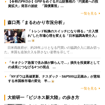
【令和のPKOか】GPIFをめぐる片山財務相の「円資産への投
資拡大」発言の波紋 「国債重視」…
一覧を見る
森口亮「まるわかり市況分析」
「トレンド転換のスイッチになり得る」“介入慣
れ”した市場心理を変える「日米協調為替介入」
…
日米両政府が、約28年ぶりとなる円買いの協調介入に踏み切っ
た。米国も追加介入を辞さない姿勢を示して…
「キオクシア急落で含み損が膨らんで…」損失を投資家として
の成長につなげる4つの視点 …
「NYダウは高値更新、ナスダック・S&P500は足踏み」が意味
する米国株市場の変化 半…
一覧を見る
大前研一「ビジネス新大陸」の歩き方