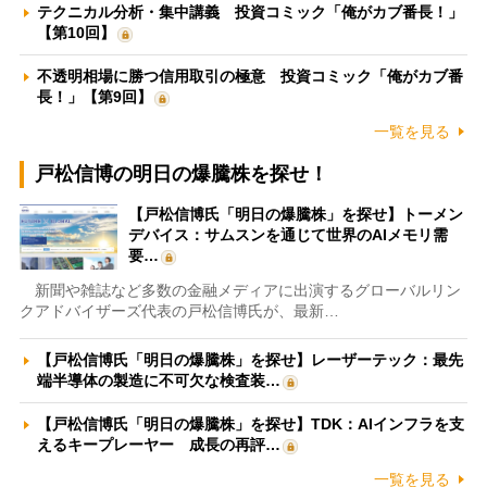
テクニカル分析・集中講義 投資コミック「俺がカブ番長！」
【第10回】
不透明相場に勝つ信用取引の極意 投資コミック「俺がカブ番
長！」【第9回】
一覧を見る
戸松信博の明日の爆騰株を探せ！
【戸松信博氏「明日の爆騰株」を探せ】トーメン
デバイス：サムスンを通じて世界のAIメモリ需
要…
新聞や雑誌など多数の金融メディアに出演するグローバルリン
クアドバイザーズ代表の戸松信博氏が、最新…
【戸松信博氏「明日の爆騰株」を探せ】レーザーテック：最先
端半導体の製造に不可欠な検査装…
【戸松信博氏「明日の爆騰株」を探せ】TDK：AIインフラを支
えるキープレーヤー 成長の再評…
一覧を見る