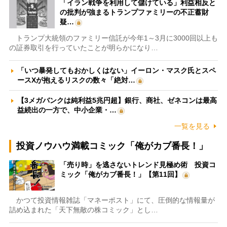
「イラン戦争を利用して儲けている」利益相反と
の批判が強まるトランプファミリーの不正蓄財
疑…
トランプ大統領のファミリー信託が今年1～3月に3000回以上も
の証券取引を行っていたことが明らかになり…
「いつ暴発してもおかしくはない」イーロン・マスク氏とスペ
ースXが抱えるリスクの数々「絶対…
【3メガバンクは純利益5兆円超】銀行、商社、ゼネコンは最高
益続出の一方で、中小企業・…
一覧を見る
投資ノウハウ満載コミック「俺がカブ番長！」
「売り時」を逃さないトレンド見極め術 投資コ
ミック「俺がカブ番長！」【第11回】
かつて投資情報雑誌「マネーポスト」にて、圧倒的な情報量が
詰め込まれた「天下無敵の株コミック」とし…