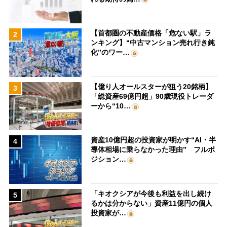
【首都圏の不動産価格「危ない駅」ラ
2
ンキング】“中古マンション売れ行き鈍
化”のワー…
【億り人オールスターが狙う20銘柄】
3
「総資産69億円超」90歳現役トレーダ
ーから“10…
資産10億円超の投資家が明かす“AI・半
4
導体相場に乗らなかった理由” フルポ
ジション…
「キオクシアが今後も利益を出し続け
5
るかは分からない」資産11億円の個人
投資家が…