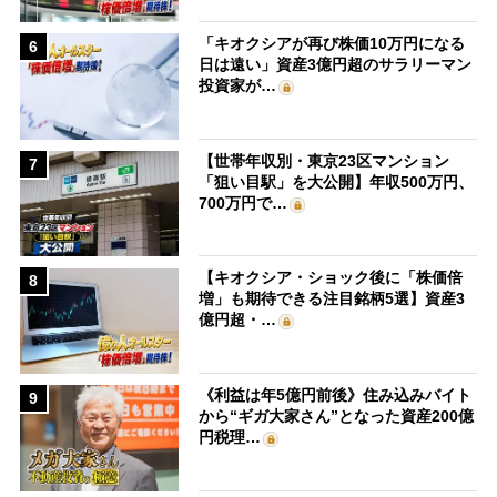
「キオクシアが再び株価10万円になる
6
日は遠い」資産3億円超のサラリーマン
投資家が…
【世帯年収別・東京23区マンション
7
「狙い目駅」を大公開】年収500万円、
700万円で…
【キオクシア・ショック後に「株価倍
8
増」も期待できる注目銘柄5選】資産3
億円超・…
《利益は年5億円前後》住み込みバイト
9
から“ギガ大家さん”となった資産200億
円税理…