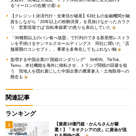
る“イーロンの右腕”の影
【クレジット決済代行・全東信が破産】63社もの金融機関が融
資をしながら「20年以上の粉飾決算」を見抜けなかったカラク
リ 営業現場では“自転車操業”の焦りも表出していた
「30種類以上のパン食べ放題」で行列のできる新形態レストラ
ンを手掛けるサンマルクホールディングス 同社に聞いた「店
舗展開のコンセプト」、事業を多角化してもぶれない軸
急増する中国企業の“国籍ロンダリング” SHEIN、TikTok、
Temu…本社機能を海外に移転させ、トランプ関税の回避を狙
う 現地人を隠れ蓑にした中国企業の農業参入・土地取得への
懸念も
関連記事
ランキング
【資産10億円超・かんちさんが厳
1
選！】「キオクシアの次」に資金が流
れる期待の高…