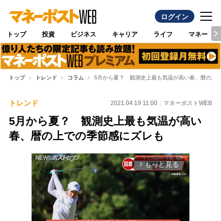
ログイン
トップ
投資
ビジネス
キャリア
ライフ
マネー
トップ
トレンド
コラム
5月から夏？ 観測史上最も気温が高い春、暦の上
トレンド
2021.04.19 11:00
マネーポストWEB
5月から夏？ 観測史上最も気温が高い
春、暦の上での季節感にズレも
もっと見る
arrow_forward_ios