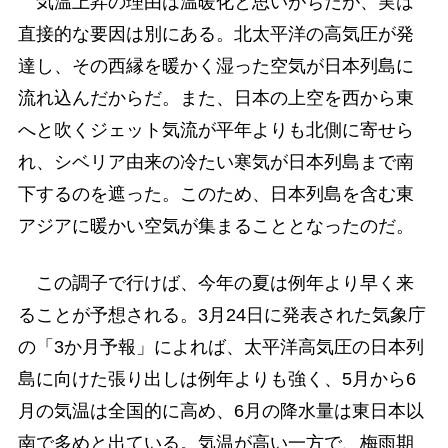
気温上昇の理由は温暖化と思いがちだが、実は
直接的な要因は別にある。北太平洋の高気圧が発
達し、その西縁を暖かく湿った空気が日本列島に
流れ込んだからだ。また、日本の上空を西から東
へと吹くジェット気流が平年よりも北側に寄せら
れ、シベリア由来の冷たい寒気が日本列島まで南
下するのを遮った。このため、日本列島を含む東
アジアに暖かい空気が集まることとなったのだ。
この調子で行けば、今年の夏は例年より早く来
ることが予想される。3月24日に発表された気象庁
の「3か月予報」によれば、太平洋高気圧の日本列
島に向けた張り出しは例年よりも強く、5月から6
月の気温は全国的に高め、6月の降水量は東日本以
南で多めと出ている。気温が高い一方で、梅雨期