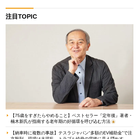
注目TOPIC
【75歳をすぎたらやめること】ベストセラー『定年後』著者・
楠木新氏が指南する老年期の好循環を呼び込む方法
【納車時に複数の事故】テスラジャパン“多額のEV補助金”で注
文殺到、現場は大混乱 トラブル続発の背後に見え隠れす