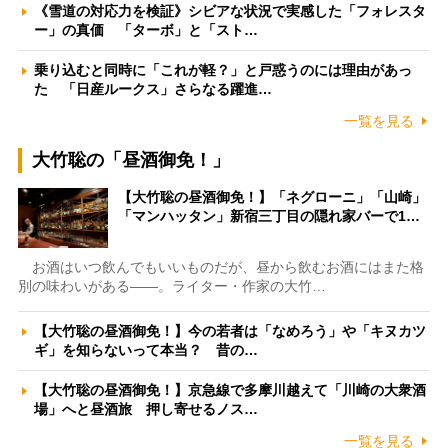
《雪道の対応力を検証》シビアな状況で実感した「フォレスタ
ー」の真価 「ターボ」と「スト…
乗り込むと同時に「これが軽？」と戸惑うのには理由があっ
た 「日産ルークス」さらなる躍進…
一覧を見る
大竹聡の「昼酒御免！」
【大竹聡の昼酒御免！】「ネグローニ」「山崎」
「マンハッタン」新宿三丁目の隠れ家バーで1…
お酒はいつ飲んでもいいものだが、昼から飲むお酒にはまた格
別の味わいがある――。ライター・作家の大竹…
【大竹聡の昼酒御免！】今の若者は「なめろう」や「キヌカツ
ギ」を知らないって本当？ 昔の…
【大竹聡の昼酒御免！】京急線で多摩川越えて「川崎の大衆酒
場」へと昼酒旅 押し寄せるノス…
一覧を見る