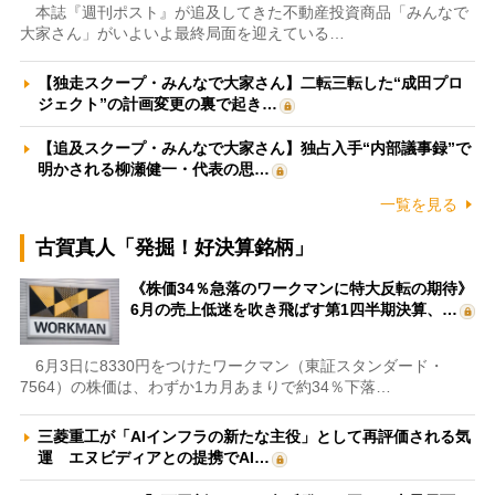
本誌『週刊ポスト』が追及してきた不動産投資商品「みんなで
大家さん」がいよいよ最終局面を迎えている…
【独走スクープ・みんなで大家さん】二転三転した“成田プロ
ジェクト”の計画変更の裏で起き…
【追及スクープ・みんなで大家さん】独占入手“内部議事録”で
明かされる柳瀬健一・代表の思…
一覧を見る
古賀真人「発掘！好決算銘柄」
《株価34％急落のワークマンに特大反転の期待》
6月の売上低迷を吹き飛ばす第1四半期決算、…
6月3日に8330円をつけたワークマン（東証スタンダード・
7564）の株価は、わずか1カ月あまりで約34％下落…
三菱重工が「AIインフラの新たな主役」として再評価される気
運 エヌビディアとの提携でAI…