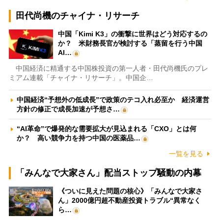
田代尚機のチャイナ・リサーチ
中国「Kimi K3」の衝撃に世界はどう対応するの
か？ 米財務長官が検討する「蒸留を行う中国
AI…
中国経済に精通する中国株投資の第一人者・田代尚機氏のプレ
ミアム連載「チャイナ・リサーチ」。中国企…
中国経済“予想外の低成長”で政策のテコ入れ必至か 経済運営
方針の修正で成長加速が予想さ…
“AI革命”で爆発的な需要拡大が見込まれる「CXO」とは何
か？ 高い競争力を持つ中国の医薬品…
一覧を見る
「みんなで大家さん」配当ストップ騒動の内幕
《ついに見えた問題の核心》「みんなで大家さ
ん」2000億円超不動産投資トラブル“異常なく
ら…