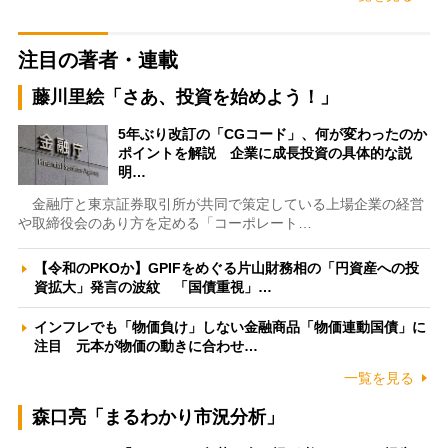
注目の著者・連載
藤川里絵「さあ、投資を始めよう！」
5年ぶり改訂の「CGコード」、何が変わったのか
ポイントを解説 企業に成長投資の具体的な説
明…
金融庁と東京証券取引所が共同で策定している上場企業の経営
や取締役会のあり方を定める「コーポレート…
【令和のPKOか】GPIFをめぐる片山財務相の「円資産への投
資拡大」発言の波紋 「国債重視」…
インフレでも「物価負け」しない金融商品「物価連動国債」に
注目 元本が物価の動きに合わせ…
一覧を見る
森口亮「まるわかり市況分析」