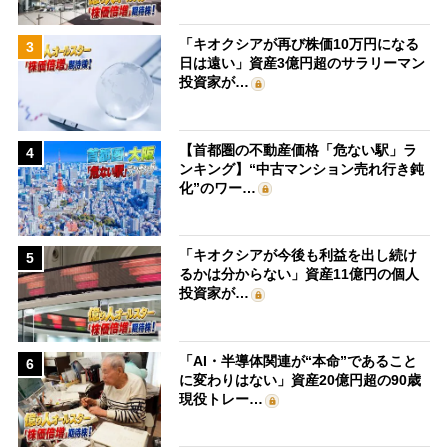
「キオクシアが再び株価10万円になる
3
日は遠い」資産3億円超のサラリーマン
投資家が…
【首都圏の不動産価格「危ない駅」ラ
4
ンキング】“中古マンション売れ行き鈍
化”のワー…
「キオクシアが今後も利益を出し続け
5
るかは分からない」資産11億円の個人
投資家が…
「AI・半導体関連が“本命”であること
6
に変わりはない」資産20億円超の90歳
現役トレー…