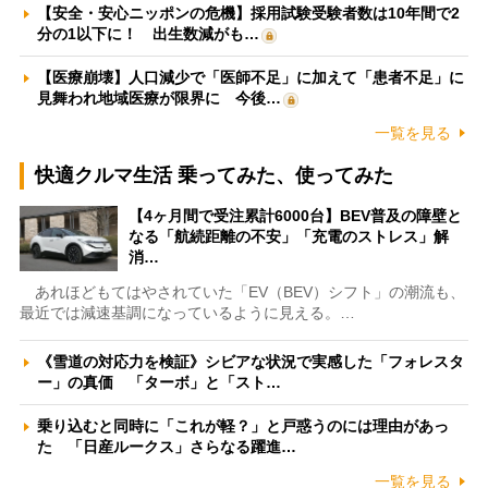
【安全・安心ニッポンの危機】採用試験受験者数は10年間で2
分の1以下に！ 出生数減がも…
【医療崩壊】人口減少で「医師不足」に加えて「患者不足」に
見舞われ地域医療が限界に 今後…
一覧を見る
快適クルマ生活 乗ってみた、使ってみた
【4ヶ月間で受注累計6000台】BEV普及の障壁と
なる「航続距離の不安」「充電のストレス」解
消…
あれほどもてはやされていた「EV（BEV）シフト」の潮流も、
最近では減速基調になっているように見える。…
《雪道の対応力を検証》シビアな状況で実感した「フォレスタ
ー」の真価 「ターボ」と「スト…
乗り込むと同時に「これが軽？」と戸惑うのには理由があっ
た 「日産ルークス」さらなる躍進…
一覧を見る