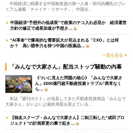
中国経済に精通する中国株投資の第一人者・田代尚機氏のプレ
ミアム連載「チャイナ・リサーチ」。中国企…
中国経済“予想外の低成長”で政策のテコ入れ必至か 経済運営
方針の修正で成長加速が予想さ…
“AI革命”で爆発的な需要拡大が見込まれる「CXO」とは何
か？ 高い競争力を持つ中国の医薬品…
一覧を見る
「みんなで大家さん」配当ストップ騒動の内幕
《ついに見えた問題の核心》「みんなで大家さ
ん」2000億円超不動産投資トラブル“異常なく
ら…
本誌『週刊ポスト』が追及してきた不動産投資商品「みんなで
大家さん」がいよいよ最終局面を迎えている…
【独走スクープ・みんなで大家さん】二転三転した“成田プロ
ジェクト”の計画変更の裏で起き…