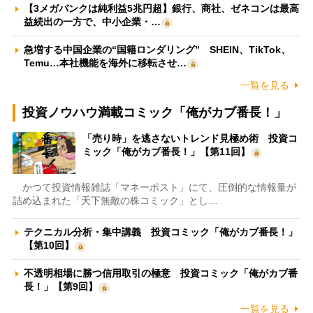
【3メガバンクは純利益5兆円超】銀行、商社、ゼネコンは最高
益続出の一方で、中小企業・…
急増する中国企業の“国籍ロンダリング” SHEIN、TikTok、
Temu…本社機能を海外に移転させ…
一覧を見る
投資ノウハウ満載コミック「俺がカブ番長！」
「売り時」を逃さないトレンド見極め術 投資コ
ミック「俺がカブ番長！」【第11回】
かつて投資情報雑誌「マネーポスト」にて、圧倒的な情報量が
詰め込まれた「天下無敵の株コミック」とし…
テクニカル分析・集中講義 投資コミック「俺がカブ番長！」
【第10回】
不透明相場に勝つ信用取引の極意 投資コミック「俺がカブ番
長！」【第9回】
一覧を見る