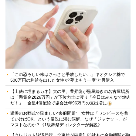
「この恐ろしい株はさっさと手放したい…」キオクシア株で
500万円の利益を出した女性が“夢よもう一度”と再購入
【土俵に埋まるカネ】大の里、豊昇龍が黒星続きの名古屋場所
は「懸賞金2826万円」が下位力士に渡り「今日はみんなで焼肉
だ！」 金星4個配給で協会は年96万円の支出増に
猛暑のお葬式で悩ましい“喪服問題” 女性は「ワンピースを着
ていけばOK」という俗説に潜む誤解、なぜ「ジャケット」が
マストなのか？《1級葬祭ディレクターが解説》
【クレジット決済代行・全東信が破産】63社もの金融機関が融