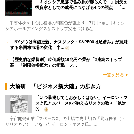
「キオクシア急落で含み損が膨らんで…」損失を
投資家としての成長につなげる4つの視点 「…
半導体株を中心に相場の調整色が強まり、7月中旬にはキオク
シアホールディングスがストップ安をつけるな…
「NYダウは高値更新、ナスダック・S&P500は足踏み」が意味
する米国株市場の変化 半…
【歴史的な爆騰劇】時価総額10兆円企業が「2連続ストップ
高」「制限値幅拡大」の衝撃 フ…
一覧を見る
大前研一「ビジネス新大陸」の歩き方
「いつ暴発してもおかしくはない」イーロン・マ
スク氏とスペースXが抱えるリスクの数々「絶対
的…
宇宙開発企業「スペースX」の上場で史上初の「兆万長者（ト
リリオネア）」となったイーロン・マスク氏。…