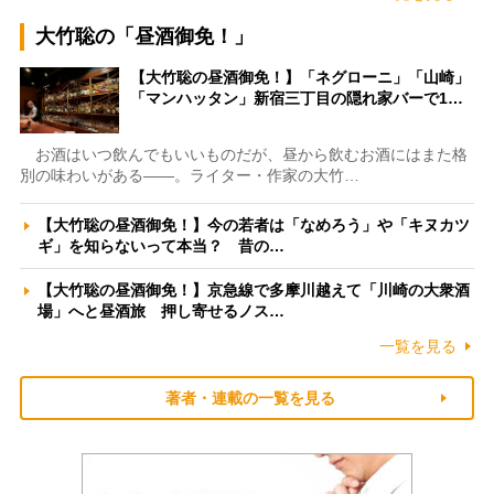
大竹聡の「昼酒御免！」
【大竹聡の昼酒御免！】「ネグローニ」「山崎」
「マンハッタン」新宿三丁目の隠れ家バーで1…
お酒はいつ飲んでもいいものだが、昼から飲むお酒にはまた格
別の味わいがある――。ライター・作家の大竹…
【大竹聡の昼酒御免！】今の若者は「なめろう」や「キヌカツ
ギ」を知らないって本当？ 昔の…
【大竹聡の昼酒御免！】京急線で多摩川越えて「川崎の大衆酒
場」へと昼酒旅 押し寄せるノス…
一覧を見る
著者・連載の一覧を見る