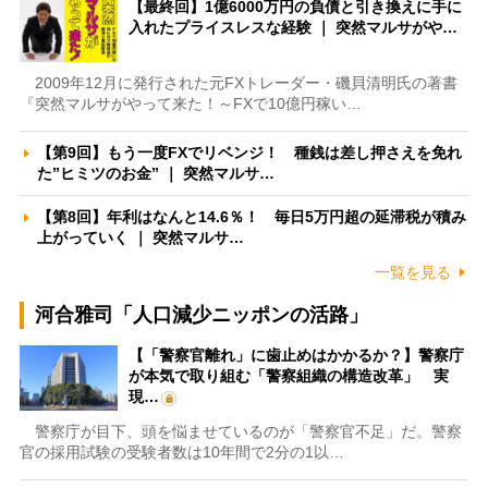
【最終回】1億6000万円の負債と引き換えに手に
入れたプライスレスな経験 ｜ 突然マルサがや…
2009年12月に発行された元FXトレーダー・磯貝清明氏の著書
『突然マルサがやって来た！～FXで10億円稼い…
【第9回】もう一度FXでリベンジ！ 種銭は差し押さえを免れ
た”ヒミツのお金” ｜ 突然マルサ…
【第8回】年利はなんと14.6％！ 毎日5万円超の延滞税が積み
上がっていく ｜ 突然マルサ…
一覧を見る
河合雅司「人口減少ニッポンの活路」
【「警察官離れ」に歯止めはかかるか？】警察庁
が本気で取り組む「警察組織の構造改革」 実
現…
警察庁が目下、頭を悩ませているのが「警察官不足」だ。警察
官の採用試験の受験者数は10年間で2分の1以…