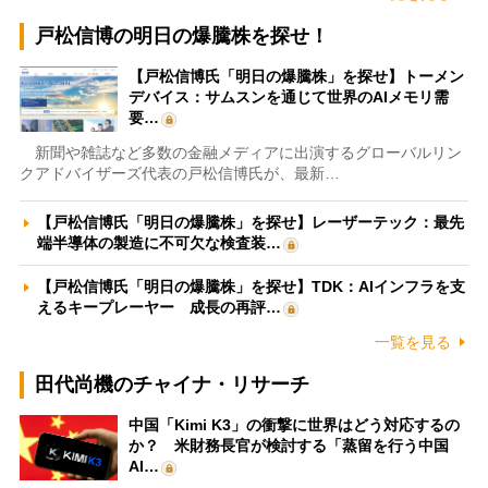
戸松信博の明日の爆騰株を探せ！
【戸松信博氏「明日の爆騰株」を探せ】トーメン
デバイス：サムスンを通じて世界のAIメモリ需
要…
新聞や雑誌など多数の金融メディアに出演するグローバルリン
クアドバイザーズ代表の戸松信博氏が、最新…
【戸松信博氏「明日の爆騰株」を探せ】レーザーテック：最先
端半導体の製造に不可欠な検査装…
【戸松信博氏「明日の爆騰株」を探せ】TDK：AIインフラを支
えるキープレーヤー 成長の再評…
一覧を見る
田代尚機のチャイナ・リサーチ
中国「Kimi K3」の衝撃に世界はどう対応するの
か？ 米財務長官が検討する「蒸留を行う中国
AI…