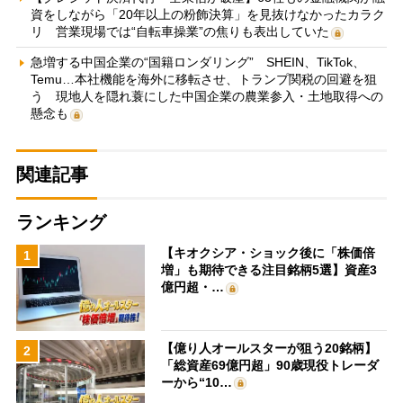
資をしながら「20年以上の粉飾決算」を見抜けなかったカラク
リ 営業現場では“自転車操業”の焦りも表出していた
急増する中国企業の“国籍ロンダリング” SHEIN、TikTok、
Temu…本社機能を海外に移転させ、トランプ関税の回避を狙
う 現地人を隠れ蓑にした中国企業の農業参入・土地取得への
懸念も
関連記事
ランキング
【キオクシア・ショック後に「株価倍
1
増」も期待できる注目銘柄5選】資産3
億円超・…
【億り人オールスターが狙う20銘柄】
2
「総資産69億円超」90歳現役トレーダ
ーから“10…