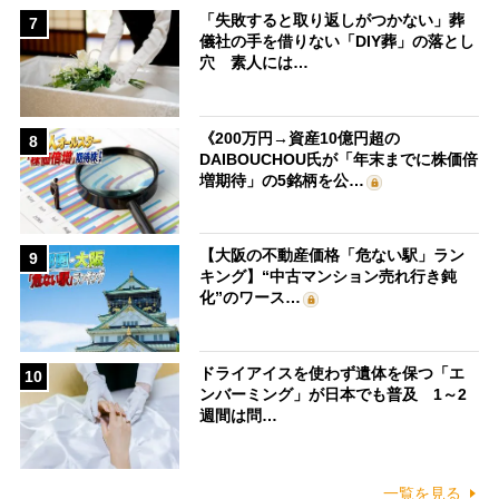
「失敗すると取り返しがつかない」葬
7
儀社の手を借りない「DIY葬」の落とし
穴 素人には…
《200万円→資産10億円超の
8
DAIBOUCHOU氏が「年末までに株価倍
増期待」の5銘柄を公…
【大阪の不動産価格「危ない駅」ラン
9
キング】“中古マンション売れ行き鈍
化”のワース…
ドライアイスを使わず遺体を保つ「エ
10
ンバーミング」が日本でも普及 1～2
週間は問…
一覧を見る