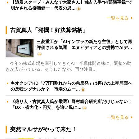
【追及スクープ・みんなで大家さん】独占入手“内部議事録”で
明かされる柳瀬健一・代表の思…
一覧を見る
古賀真人「発掘！好決算銘柄」
三菱重工が「AIインフラの新たな主役」として再
評価される気運 エヌビディアとの提携でAIデ…
今年の株式市場を牽引してきたAI・半導体関連株に、調整の動
きが広がっている。そうしたなか、再び注目…
キオクシアHD「7万円割れからの急反発」は再びの上昇局面へ
の反転シグナルか？ 市場のムー…
《億り人・古賀真人氏が厳選》野村総合研究所だけじゃない！
「DX・省力化・円安」を追い風に…
一覧を見る
突然マルサがやって来た！