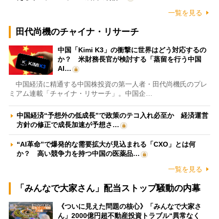
一覧を見る
田代尚機のチャイナ・リサーチ
中国「Kimi K3」の衝撃に世界はどう対応するの
か？ 米財務長官が検討する「蒸留を行う中国
AI…
中国経済に精通する中国株投資の第一人者・田代尚機氏のプレ
ミアム連載「チャイナ・リサーチ」。中国企…
中国経済“予想外の低成長”で政策のテコ入れ必至か 経済運営
方針の修正で成長加速が予想さ…
“AI革命”で爆発的な需要拡大が見込まれる「CXO」とは何
か？ 高い競争力を持つ中国の医薬品…
一覧を見る
「みんなで大家さん」配当ストップ騒動の内幕
《ついに見えた問題の核心》「みんなで大家さ
ん」2000億円超不動産投資トラブル“異常なく