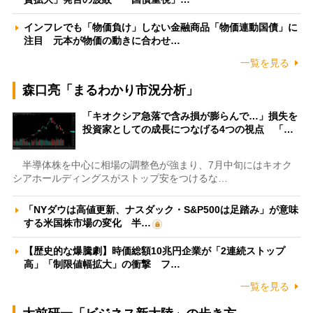
インフレでも「物価負け」しない金融商品「物価連動国債」に
注目 元本が物価の動きに合わせ…
一覧を見る
森口亮「まるわかり市況分析」
「キオクシア急落で含み損が膨らんで…」損失を
投資家としての成長につなげる4つの視点 「…
半導体株を中心に相場の調整色が強まり、7月中旬にはキオク
シアホールディングスがストップ安をつけるな…
「NYダウは高値更新、ナスダック・S&P500は足踏み」が意味
する米国株市場の変化 半…
【歴史的な爆騰劇】時価総額10兆円企業が「2連続ストップ
高」「制限値幅拡大」の衝撃 フ…
一覧を見る