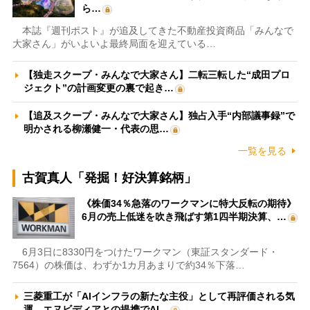
ら…
本誌『週刊ポスト』が追及してきた不動産投資商品「みんなで
大家さん」がいよいよ最終局面を迎えている…
【独走スクープ・みんなで大家さん】二転三転した“成田プロ
ジェクト”の計画変更の裏で起き…
【追及スクープ・みんなで大家さん】独占入手“内部議事録”で
明かされる柳瀬健一・代表の思…
一覧を見る
古賀真人「発掘！好決算銘柄」
《株価34％急落のワークマンに特大反転の期待》
6月の売上低迷を吹き飛ばす第1四半期決算、…
6月3日に8330円をつけたワークマン（東証スタンダード・
7564）の株価は、わずか1カ月あまりで約34％下落…
三菱重工が「AIインフラの新たな主役」として再評価される気
運 エヌビディアとの提携でAI…