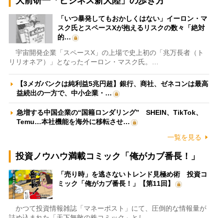
大前研一「ビジネス新大陸」の歩き方
「いつ暴発してもおかしくはない」イーロン・マ
スク氏とスペースXが抱えるリスクの数々「絶対
的…
宇宙開発企業「スペースX」の上場で史上初の「兆万長者（ト
リリオネア）」となったイーロン・マスク氏。…
【3メガバンクは純利益5兆円超】銀行、商社、ゼネコンは最高
益続出の一方で、中小企業・…
急増する中国企業の“国籍ロンダリング” SHEIN、TikTok、
Temu…本社機能を海外に移転させ…
一覧を見る
投資ノウハウ満載コミック「俺がカブ番長！」
「売り時」を逃さないトレンド見極め術 投資コ
ミック「俺がカブ番長！」【第11回】
かつて投資情報雑誌「マネーポスト」にて、圧倒的な情報量が
詰め込まれた「天下無敵の株コミック」とし…