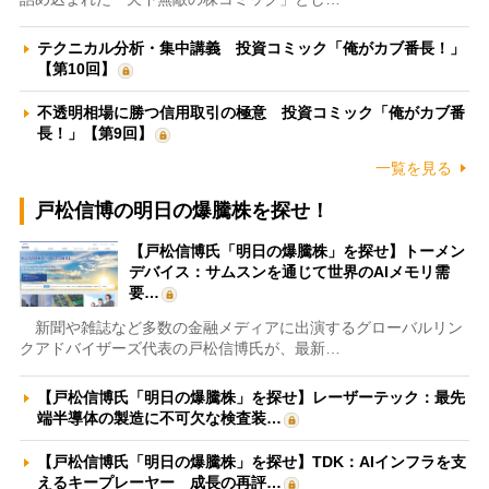
テクニカル分析・集中講義 投資コミック「俺がカブ番長！」
【第10回】
不透明相場に勝つ信用取引の極意 投資コミック「俺がカブ番
長！」【第9回】
一覧を見る
戸松信博の明日の爆騰株を探せ！
【戸松信博氏「明日の爆騰株」を探せ】トーメン
デバイス：サムスンを通じて世界のAIメモリ需
要…
新聞や雑誌など多数の金融メディアに出演するグローバルリン
クアドバイザーズ代表の戸松信博氏が、最新…
【戸松信博氏「明日の爆騰株」を探せ】レーザーテック：最先
端半導体の製造に不可欠な検査装…
【戸松信博氏「明日の爆騰株」を探せ】TDK：AIインフラを支
えるキープレーヤー 成長の再評…