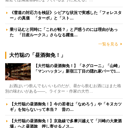
《雪道の対応力を検証》シビアな状況で実感した「フォレスタ
ー」の真価 「ターボ」と「スト…
乗り込むと同時に「これが軽？」と戸惑うのには理由があっ
た 「日産ルークス」さらなる躍進…
一覧を見る
大竹聡の「昼酒御免！」
【大竹聡の昼酒御免！】「ネグローニ」「山崎」
「マンハッタン」新宿三丁目の隠れ家バーで1…
お酒はいつ飲んでもいいものだが、昼から飲むお酒にはまた格
別の味わいがある――。ライター・作家の大竹…
【大竹聡の昼酒御免！】今の若者は「なめろう」や「キヌカツ
ギ」を知らないって本当？ 昔の…
【大竹聡の昼酒御免！】京急線で多摩川越えて「川崎の大衆酒
場」へと昼酒旅 押し寄せるノス…