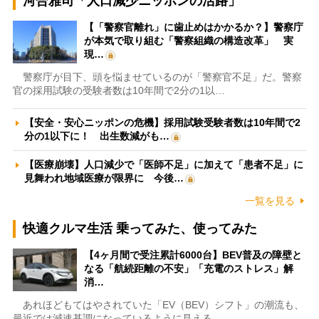
河合雅司「人口減少ニッポンの活路」
【「警察官離れ」に歯止めはかかるか？】警察庁
が本気で取り組む「警察組織の構造改革」 実
現…
警察庁が目下、頭を悩ませているのが「警察官不足」だ。警察
官の採用試験の受験者数は10年間で2分の1以…
【安全・安心ニッポンの危機】採用試験受験者数は10年間で2
分の1以下に！ 出生数減がも…
【医療崩壊】人口減少で「医師不足」に加えて「患者不足」に
見舞われ地域医療が限界に 今後…
一覧を見る
快適クルマ生活 乗ってみた、使ってみた
【4ヶ月間で受注累計6000台】BEV普及の障壁と
なる「航続距離の不安」「充電のストレス」解
消…
あれほどもてはやされていた「EV（BEV）シフト」の潮流も、
最近では減速基調になっているように見える。…