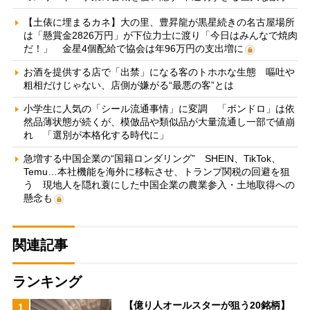
【土俵に埋まるカネ】大の里、豊昇龍が黒星続きの名古屋場所
は「懸賞金2826万円」が下位力士に渡り「今日はみんなで焼肉
だ！」 金星4個配給で協会は年96万円の支出増に
お酒を提供する店で「出禁」になる客のトホホな生態 嘔吐や
粗相だけじゃない、店側が嫌がる“最悪の客”とは
小学生に人気の「シール流通事情」に変調 「ボンドロ」は依
然品薄状態が続くが、模倣品や類似品が大量流通し一部で値崩
れ 「選別が本格化する時代に」
急増する中国企業の“国籍ロンダリング” SHEIN、TikTok、
Temu…本社機能を海外に移転させ、トランプ関税の回避を狙
う 現地人を隠れ蓑にした中国企業の農業参入・土地取得への
懸念も
関連記事
ランキング
【億り人オールスターが狙う20銘柄】
1