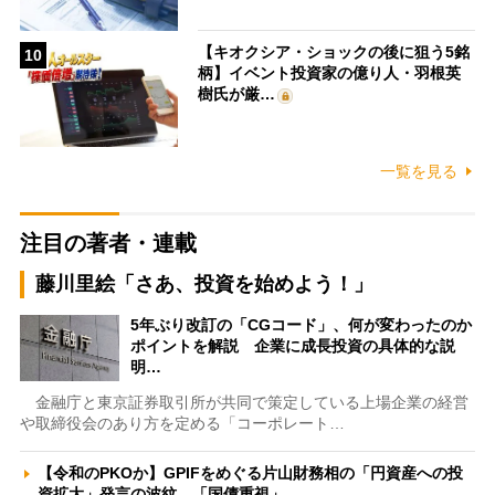
【キオクシア・ショックの後に狙う5銘
10
柄】イベント投資家の億り人・羽根英
樹氏が厳…
一覧を見る
注目の著者・連載
藤川里絵「さあ、投資を始めよう！」
5年ぶり改訂の「CGコード」、何が変わったのか
ポイントを解説 企業に成長投資の具体的な説
明…
金融庁と東京証券取引所が共同で策定している上場企業の経営
や取締役会のあり方を定める「コーポレート…
【令和のPKOか】GPIFをめぐる片山財務相の「円資産への投
資拡大」発言の波紋 「国債重視」…