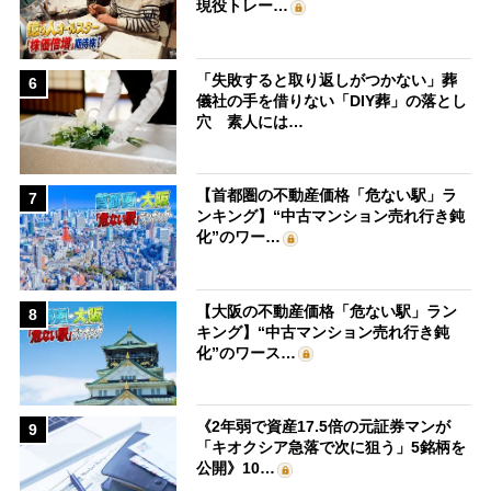
現役トレー…
「失敗すると取り返しがつかない」葬
6
儀社の手を借りない「DIY葬」の落とし
穴 素人には…
【首都圏の不動産価格「危ない駅」ラ
7
ンキング】“中古マンション売れ行き鈍
化”のワー…
【大阪の不動産価格「危ない駅」ラン
8
キング】“中古マンション売れ行き鈍
化”のワース…
《2年弱で資産17.5倍の元証券マンが
9
「キオクシア急落で次に狙う」5銘柄を
公開》10…