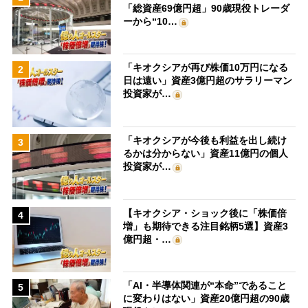
「総資産69億円超」90歳現役トレーダ
ーから“10…
「キオクシアが再び株価10万円になる
2
日は遠い」資産3億円超のサラリーマン
投資家が…
「キオクシアが今後も利益を出し続け
3
るかは分からない」資産11億円の個人
投資家が…
【キオクシア・ショック後に「株価倍
4
増」も期待できる注目銘柄5選】資産3
億円超・…
「AI・半導体関連が“本命”であること
5
に変わりはない」資産20億円超の90歳