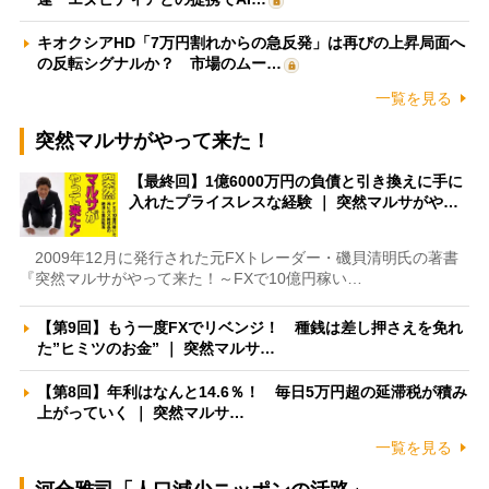
キオクシアHD「7万円割れからの急反発」は再びの上昇局面へ
の反転シグナルか？ 市場のムー…
一覧を見る
突然マルサがやって来た！
【最終回】1億6000万円の負債と引き換えに手に
入れたプライスレスな経験 ｜ 突然マルサがや…
2009年12月に発行された元FXトレーダー・磯貝清明氏の著書
『突然マルサがやって来た！～FXで10億円稼い…
【第9回】もう一度FXでリベンジ！ 種銭は差し押さえを免れ
た”ヒミツのお金” ｜ 突然マルサ…
【第8回】年利はなんと14.6％！ 毎日5万円超の延滞税が積み
上がっていく ｜ 突然マルサ…
一覧を見る