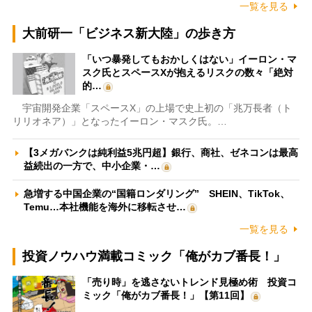
一覧を見る
大前研一「ビジネス新大陸」の歩き方
「いつ暴発してもおかしくはない」イーロン・マ
スク氏とスペースXが抱えるリスクの数々「絶対
的…
宇宙開発企業「スペースX」の上場で史上初の「兆万長者（ト
リリオネア）」となったイーロン・マスク氏。…
【3メガバンクは純利益5兆円超】銀行、商社、ゼネコンは最高
益続出の一方で、中小企業・…
急増する中国企業の“国籍ロンダリング” SHEIN、TikTok、
Temu…本社機能を海外に移転させ…
一覧を見る
投資ノウハウ満載コミック「俺がカブ番長！」
「売り時」を逃さないトレンド見極め術 投資コ
ミック「俺がカブ番長！」【第11回】