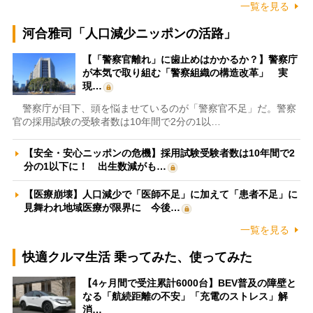
一覧を見る
河合雅司「人口減少ニッポンの活路」
【「警察官離れ」に歯止めはかかるか？】警察庁
が本気で取り組む「警察組織の構造改革」 実
現…
警察庁が目下、頭を悩ませているのが「警察官不足」だ。警察
官の採用試験の受験者数は10年間で2分の1以…
【安全・安心ニッポンの危機】採用試験受験者数は10年間で2
分の1以下に！ 出生数減がも…
【医療崩壊】人口減少で「医師不足」に加えて「患者不足」に
見舞われ地域医療が限界に 今後…
一覧を見る
快適クルマ生活 乗ってみた、使ってみた
【4ヶ月間で受注累計6000台】BEV普及の障壁と
なる「航続距離の不安」「充電のストレス」解
消…