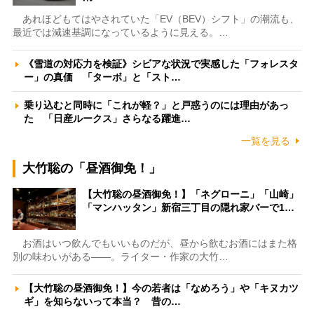
あれほどもてはやされていた「EV（BEV）シフト」の潮流も、
最近では減速基調になっているように見える。…
《雪道の対応力を検証》シビアな状況で実感した「フォレスタ
ー」の真価 「ターボ」と「スト…
乗り込むと同時に「これが軽？」と戸惑うのには理由があっ
た 「日産ルークス」さらなる躍進…
一覧を見る
大竹聡の「昼酒御免！」
【大竹聡の昼酒御免！】「ネグローニ」「山崎」
「マンハッタン」新宿三丁目の隠れ家バーで1…
お酒はいつ飲んでもいいものだが、昼から飲むお酒にはまた格
別の味わいがある――。ライター・作家の大竹…
【大竹聡の昼酒御免！】今の若者は「なめろう」や「キヌカツ
ギ」を知らないって本当？ 昔の…