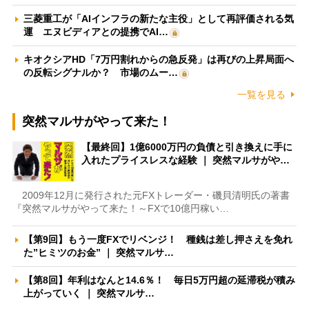
三菱重工が「AIインフラの新たな主役」として再評価される気
運 エヌビディアとの提携でAI…
キオクシアHD「7万円割れからの急反発」は再びの上昇局面へ
の反転シグナルか？ 市場のムー…
一覧を見る
突然マルサがやって来た！
【最終回】1億6000万円の負債と引き換えに手に
入れたプライスレスな経験 ｜ 突然マルサがや…
2009年12月に発行された元FXトレーダー・磯貝清明氏の著書
『突然マルサがやって来た！～FXで10億円稼い…
【第9回】もう一度FXでリベンジ！ 種銭は差し押さえを免れ
た”ヒミツのお金” ｜ 突然マルサ…
【第8回】年利はなんと14.6％！ 毎日5万円超の延滞税が積み
上がっていく ｜ 突然マルサ…