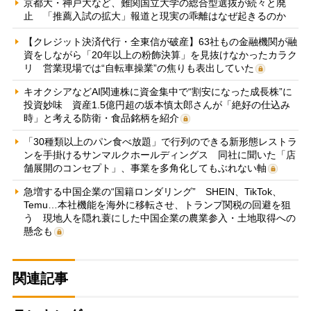
京都大・神戸大など、難関国立大学の総合型選抜が続々と廃
止 「推薦入試の拡大」報道と現実の乖離はなぜ起きるのか
【クレジット決済代行・全東信が破産】63社もの金融機関が融
資をしながら「20年以上の粉飾決算」を見抜けなかったカラク
リ 営業現場では“自転車操業”の焦りも表出していた
キオクシアなどAI関連株に資金集中で“割安になった成長株”に
投資妙味 資産1.5億円超の坂本慎太郎さんが「絶好の仕込み
時」と考える防衛・食品銘柄を紹介
「30種類以上のパン食べ放題」で行列のできる新形態レストラ
ンを手掛けるサンマルクホールディングス 同社に聞いた「店
舗展開のコンセプト」、事業を多角化してもぶれない軸
急増する中国企業の“国籍ロンダリング” SHEIN、TikTok、
Temu…本社機能を海外に移転させ、トランプ関税の回避を狙
う 現地人を隠れ蓑にした中国企業の農業参入・土地取得への
懸念も
関連記事