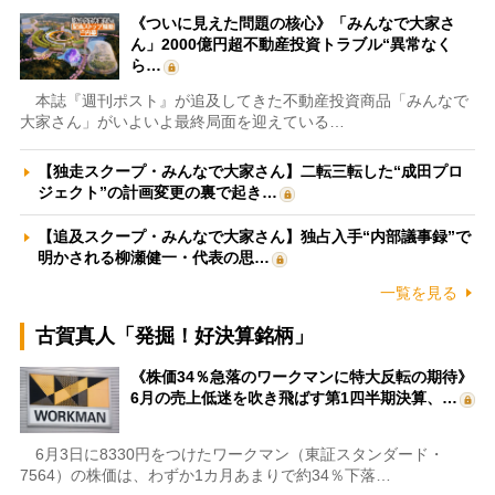
《ついに見えた問題の核心》「みんなで大家さ
ん」2000億円超不動産投資トラブル“異常なく
ら…
本誌『週刊ポスト』が追及してきた不動産投資商品「みんなで
大家さん」がいよいよ最終局面を迎えている…
【独走スクープ・みんなで大家さん】二転三転した“成田プロ
ジェクト”の計画変更の裏で起き…
【追及スクープ・みんなで大家さん】独占入手“内部議事録”で
明かされる柳瀬健一・代表の思…
一覧を見る
古賀真人「発掘！好決算銘柄」
《株価34％急落のワークマンに特大反転の期待》
6月の売上低迷を吹き飛ばす第1四半期決算、…
6月3日に8330円をつけたワークマン（東証スタンダード・
7564）の株価は、わずか1カ月あまりで約34％下落…