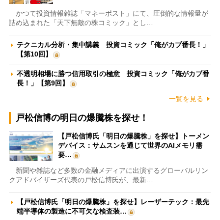
かつて投資情報雑誌「マネーポスト」にて、圧倒的な情報量が
詰め込まれた「天下無敵の株コミック」とし…
テクニカル分析・集中講義 投資コミック「俺がカブ番長！」
【第10回】
不透明相場に勝つ信用取引の極意 投資コミック「俺がカブ番
長！」【第9回】
一覧を見る
戸松信博の明日の爆騰株を探せ！
【戸松信博氏「明日の爆騰株」を探せ】トーメン
デバイス：サムスンを通じて世界のAIメモリ需
要…
新聞や雑誌など多数の金融メディアに出演するグローバルリン
クアドバイザーズ代表の戸松信博氏が、最新…
【戸松信博氏「明日の爆騰株」を探せ】レーザーテック：最先
端半導体の製造に不可欠な検査装…