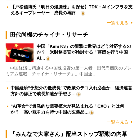
【戸松信博氏「明日の爆騰株」を探せ】TDK：AIインフラを支
えるキープレーヤー 成長の再評…
一覧を見る
田代尚機のチャイナ・リサーチ
中国「Kimi K3」の衝撃に世界はどう対応するの
か？ 米財務長官が検討する「蒸留を行う中国
AI…
中国経済に精通する中国株投資の第一人者・田代尚機氏のプレ
ミアム連載「チャイナ・リサーチ」。中国企…
中国経済“予想外の低成長”で政策のテコ入れ必至か 経済運営
方針の修正で成長加速が予想さ…
“AI革命”で爆発的な需要拡大が見込まれる「CXO」とは何
か？ 高い競争力を持つ中国の医薬品…
一覧を見る
「みんなで大家さん」配当ストップ騒動の内幕