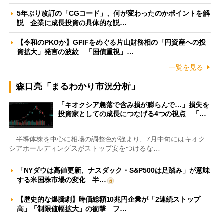
5年ぶり改訂の「CGコード」、何が変わったのかポイントを解
説 企業に成長投資の具体的な説…
【令和のPKOか】GPIFをめぐる片山財務相の「円資産への投
資拡大」発言の波紋 「国債重視」…
一覧を見る
森口亮「まるわかり市況分析」
「キオクシア急落で含み損が膨らんで…」損失を
投資家としての成長につなげる4つの視点 「…
半導体株を中心に相場の調整色が強まり、7月中旬にはキオク
シアホールディングスがストップ安をつけるな…
「NYダウは高値更新、ナスダック・S&P500は足踏み」が意味
する米国株市場の変化 半…
【歴史的な爆騰劇】時価総額10兆円企業が「2連続ストップ
高」「制限値幅拡大」の衝撃 フ…