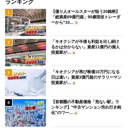
ランキング
【億り人オールスターが狙う20銘柄】
1
「総資産69億円超」90歳現役トレーダ
ーから“10…
「キオクシアが今後も利益を出し続け
2
るかは分からない」資産11億円の個人
投資家が…
「キオクシアが再び株価10万円になる
3
日は遠い」資産3億円超のサラリーマン
投資家が…
【首都圏の不動産価格「危ない駅」ラ
4
ンキング】“中古マンション売れ行き鈍
化”のワー…