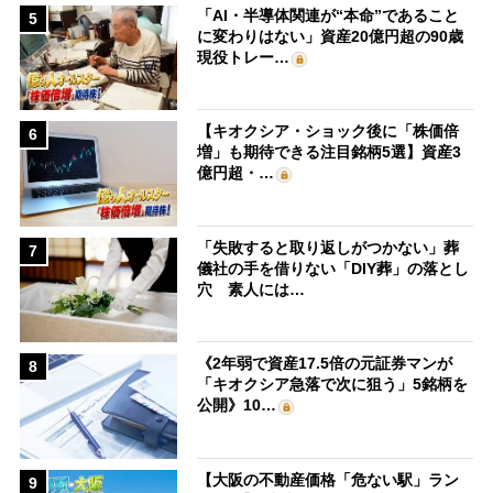
「AI・半導体関連が“本命”であること
5
に変わりはない」資産20億円超の90歳
現役トレー…
【キオクシア・ショック後に「株価倍
6
増」も期待できる注目銘柄5選】資産3
億円超・…
「失敗すると取り返しがつかない」葬
7
儀社の手を借りない「DIY葬」の落とし
穴 素人には…
《2年弱で資産17.5倍の元証券マンが
8
「キオクシア急落で次に狙う」5銘柄を
公開》10…
【大阪の不動産価格「危ない駅」ラン
9