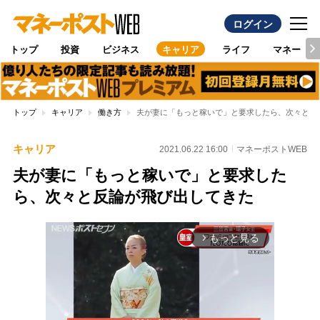
ログイン
トップ
投資
ビジネス
キャリア
ライフ
マネー
トップ
キャリア
働き方
夫が妻に「もっと稼いで」と要求したら、次々と反
キャリア
2021.06.22 16:00
マネーポストWEB
夫が妻に「もっと稼いで」と要求した
ら、次々と反論が飛び出してきた
もっと見る
arrow_forward_ios