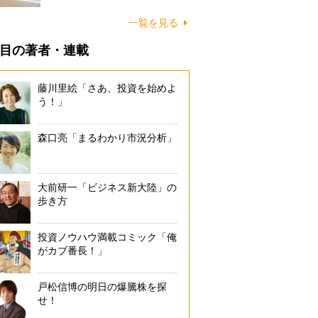
に…
一覧を見る
目の著者・連載
藤川里絵「さあ、投資を始めよ
う！」
森口亮「まるわかり市況分析」
大前研一「ビジネス新大陸」の
歩き方
投資ノウハウ満載コミック「俺
がカブ番長！」
戸松信博の明日の爆騰株を探
せ！