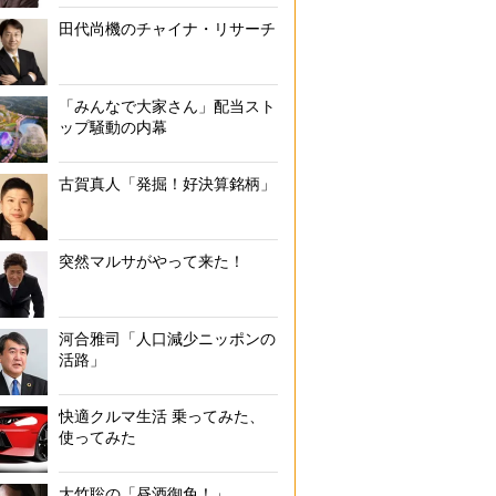
田代尚機のチャイナ・リサーチ
「みんなで大家さん」配当スト
ップ騒動の内幕
古賀真人「発掘！好決算銘柄」
突然マルサがやって来た！
河合雅司「人口減少ニッポンの
活路」
快適クルマ生活 乗ってみた、
使ってみた
大竹聡の「昼酒御免！」