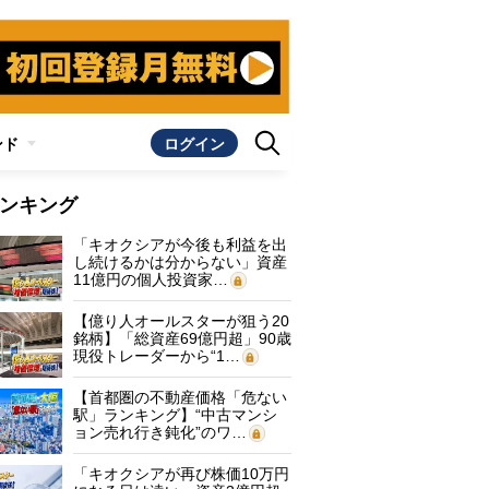
ンド
ログイン
ンキング
「キオクシアが今後も利益を出
し続けるかは分からない」資産
11億円の個人投資家…
【億り人オールスターが狙う20
銘柄】「総資産69億円超」90歳
現役トレーダーから“1…
【首都圏の不動産価格「危ない
駅」ランキング】“中古マンシ
ョン売れ行き鈍化”のワ…
「キオクシアが再び株価10万円