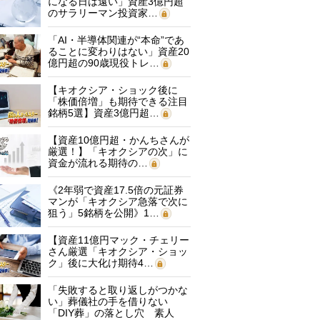
になる日は遠い」資産3億円超
のサラリーマン投資家…
「AI・半導体関連が“本命”であ
ることに変わりはない」資産20
億円超の90歳現役トレ…
【キオクシア・ショック後に
「株価倍増」も期待できる注目
銘柄5選】資産3億円超…
【資産10億円超・かんちさんが
厳選！】「キオクシアの次」に
資金が流れる期待の…
《2年弱で資産17.5倍の元証券
マンが「キオクシア急落で次に
狙う」5銘柄を公開》1…
【資産11億円マック・チェリー
さん厳選「キオクシア・ショッ
ク」後に大化け期待4…
「失敗すると取り返しがつかな
い」葬儀社の手を借りない
「DIY葬」の落とし穴 素人