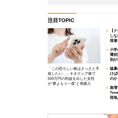
注目TOPIC
【ク
しな
現場
小学
薄状
別が
「この恐ろしい株はさっさと手
猛暑
放したい…」キオクシア株で
けば
500万円の利益を出した女性
のか
が“夢よもう一度”と再購入
急増
Te
現地