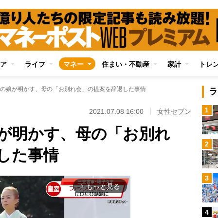
ア
ライフ
マネー
住まい・不動産
家計
トレ
の娘が明かす、母の「お別れ会」の提案を辞退した事情
ラ
1
2021.07.08 16:00
女性セブン
が明かす、母の「お別れ
2
した事情
3
もっと見る
arrow_forward_ios
4