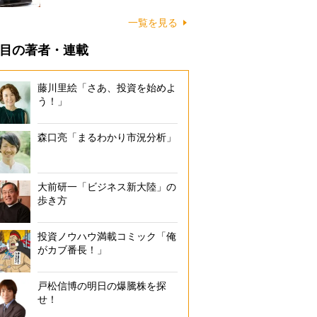
一覧を見る
目の著者・連載
藤川里絵「さあ、投資を始めよ
う！」
森口亮「まるわかり市況分析」
大前研一「ビジネス新大陸」の
歩き方
投資ノウハウ満載コミック「俺
がカブ番長！」
戸松信博の明日の爆騰株を探
せ！