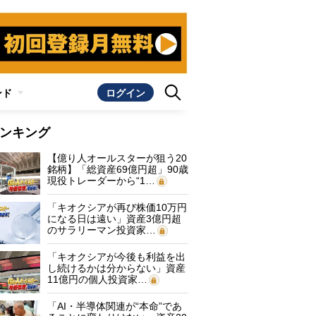
ンド
ログイン
ンキング
【億り人オールスターが狙う20
銘柄】「総資産69億円超」90歳
現役トレーダーから“1…
「キオクシアが再び株価10万円
になる日は遠い」資産3億円超
のサラリーマン投資家…
「キオクシアが今後も利益を出
し続けるかは分からない」資産
11億円の個人投資家…
「AI・半導体関連が“本命”であ