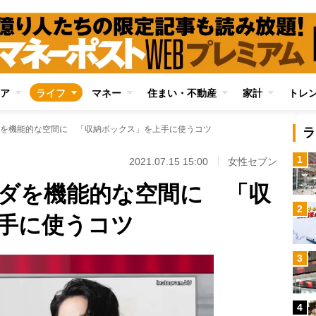
ア
ライフ
マネー
住まい・不動産
家計
トレ
を機能的な空間に 「収納ボックス」を上手に使うコツ
ラ
1
2021.07.15 15:00
女性セブン
ダを機能的な空間に 「収
2
手に使うコツ
3
4