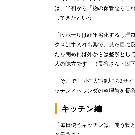
は、当初から「物の保管ならこ
してきたという。
「段ボールは経年劣化するし湿
クスは手入れも楽で、見た目に
たを閉めれば外からは整然とし
人の味方です」（長谷さん・以
そこで、“小”“大”“特大”の3
ッチンとベランダの整理術を長
キッチン編
「毎日使うキッチンは、使う物
と長谷さん。