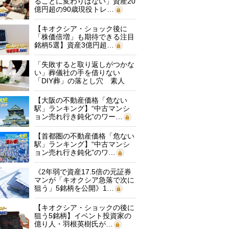
ることに変わりはない」資産20
億円超の90歳現役トレ…
【キオクシア・ショック後に
「株価倍増」も期待できる注目
銘柄5選】資産3億円超…
「失敗すると取り返しがつかな
い」葬儀社の手を借りない
「DIY葬」の落とし穴 素人
に…
【大阪の不動産価格「危ない
駅」ランキング】“中古マンシ
ョン売れ行き鈍化”のワー…
【首都圏の不動産価格「危ない
駅」ランキング】“中古マンシ
ョン売れ行き鈍化”のワ…
《2年弱で資産17.5倍の元証券
マンが「キオクシア急落で次に
狙う」5銘柄を公開》1…
【キオクシア・ショックの後に
狙う5銘柄】イベント投資家の
億り人・羽根英樹氏が…