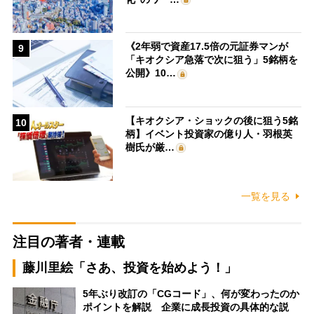
《2年弱で資産17.5倍の元証券マンが
9
「キオクシア急落で次に狙う」5銘柄を
公開》10…
【キオクシア・ショックの後に狙う5銘
10
柄】イベント投資家の億り人・羽根英
樹氏が厳…
一覧を見る
注目の著者・連載
藤川里絵「さあ、投資を始めよう！」
5年ぶり改訂の「CGコード」、何が変わったのか
ポイントを解説 企業に成長投資の具体的な説