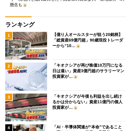
懸念も
ランキング
【億り人オールスターが狙う20銘柄】
1
「総資産69億円超」90歳現役トレーダ
ーから“10…
「キオクシアが再び株価10万円になる
2
日は遠い」資産3億円超のサラリーマン
投資家が…
「キオクシアが今後も利益を出し続け
3
るかは分からない」資産11億円の個人
投資家が…
「AI・半導体関連が“本命”であること
4