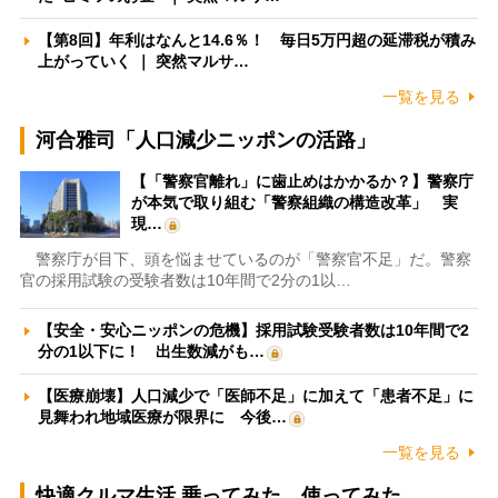
【第8回】年利はなんと14.6％！ 毎日5万円超の延滞税が積み
上がっていく ｜ 突然マルサ…
一覧を見る
河合雅司「人口減少ニッポンの活路」
【「警察官離れ」に歯止めはかかるか？】警察庁
が本気で取り組む「警察組織の構造改革」 実
現…
警察庁が目下、頭を悩ませているのが「警察官不足」だ。警察
官の採用試験の受験者数は10年間で2分の1以…
【安全・安心ニッポンの危機】採用試験受験者数は10年間で2
分の1以下に！ 出生数減がも…
【医療崩壊】人口減少で「医師不足」に加えて「患者不足」に
見舞われ地域医療が限界に 今後…
一覧を見る
快適クルマ生活 乗ってみた、使ってみた