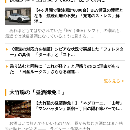
【4ヶ月間で受注累計6000台】BEV普及の障壁と
なる「航続距離の不安」「充電のストレス」解
消…
あれほどもてはやされていた「EV（BEV）シフト」の潮流も、
最近では減速基調になっているように見える。…
《雪道の対応力を検証》シビアな状況で実感した「フォレスタ
ー」の真価 「ターボ」と「スト…
乗り込むと同時に「これが軽？」と戸惑うのには理由があっ
た 「日産ルークス」さらなる躍進…
一覧を見る
大竹聡の「昼酒御免！」
【大竹聡の昼酒御免！】「ネグローニ」「山崎」
「マンハッタン」新宿三丁目の隠れ家バーで1…
お酒はいつ飲んでもいいものだが、昼から飲むお酒にはまた格
別の味わいがある――。ライター・作家の大竹…