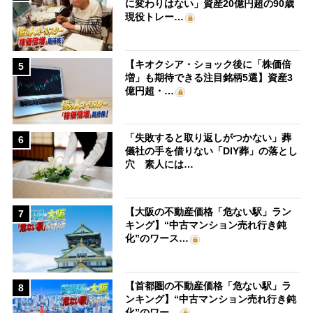
に変わりはない」資産20億円超の90歳
現役トレー…
【キオクシア・ショック後に「株価倍
5
増」も期待できる注目銘柄5選】資産3
億円超・…
「失敗すると取り返しがつかない」葬
6
儀社の手を借りない「DIY葬」の落とし
穴 素人には…
【大阪の不動産価格「危ない駅」ラン
7
キング】“中古マンション売れ行き鈍
化”のワース…
【首都圏の不動産価格「危ない駅」ラ
8
ンキング】“中古マンション売れ行き鈍
化”のワー…