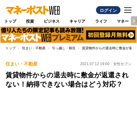
ログイン
トップ
投資
ビジネス
キャリア
ライフ
マネー
トップ
住まい・不動産
引っ越し・移住
賃貸物件からの退去時に敷金が返還
住まい・不動産
2021.07.12 19:00
女性セブン
賃貸物件からの退去時に敷金が返還され
ない！納得できない場合はどう対応？
Loaded
:
100.00%
/
Unmute