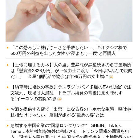
「この恐ろしい株はさっさと手放したい…」キオクシア株で
500万円の利益を出した女性が“夢よもう一度”と再購入
【土俵に埋まるカネ】大の里、豊昇龍が黒星続きの名古屋場所
は「懸賞金2826万円」が下位力士に渡り「今日はみんなで焼肉
だ！」 金星4個配給で協会は年96万円の支出増に
【納車時に複数の事故】テスラジャパン“多額のEV補助金”で注
文殺到、現場は大混乱 トラブル続発の背後に見え隠れす
る“イーロンの右腕”の影
お酒を提供する店で「出禁」になる客のトホホな生態 嘔吐や
粗相だけじゃない、店側が嫌がる“最悪の客”とは
急増する中国企業の“国籍ロンダリング” SHEIN、TikTok、
Temu…本社機能を海外に移転させ、トランプ関税の回避を狙
う 現地人を隠れ蓑にした中国企業の農業参入・土地取得への