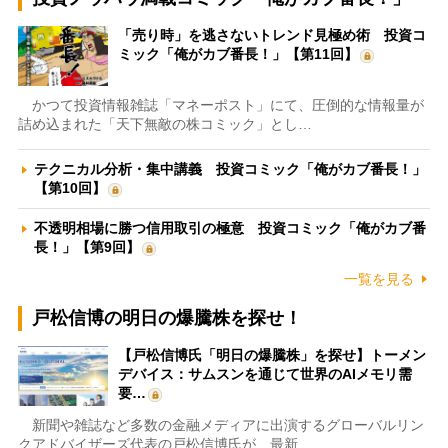
「売り時」を逃さないトレンド見極め術 投資コ
ミック「俺がカブ番長！」【第11回】
かつて投資情報雑誌「マネーポスト」にて、圧倒的な情報量が
詰め込まれた「天下無敵の株コミック」とし…
テクニカル分析・集中講義 投資コミック「俺がカブ番長！」
【第10回】
不透明相場に勝つ信用取引の極意 投資コミック「俺がカブ番
長！」【第9回】
一覧を見る
戸松信博の明日の爆騰株を探せ！
【戸松信博氏「明日の爆騰株」を探せ】トーメン
デバイス：サムスンを通じて世界のAIメモリ需
要…
新聞や雑誌など多数の金融メディアに出演するグローバルリン
クアドバイザーズ代表の戸松信博氏が、最新…