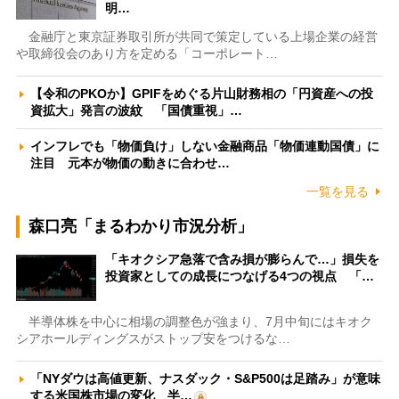
明…
金融庁と東京証券取引所が共同で策定している上場企業の経営
や取締役会のあり方を定める「コーポレート…
【令和のPKOか】GPIFをめぐる片山財務相の「円資産への投
資拡大」発言の波紋 「国債重視」…
インフレでも「物価負け」しない金融商品「物価連動国債」に
注目 元本が物価の動きに合わせ…
一覧を見る
森口亮「まるわかり市況分析」
「キオクシア急落で含み損が膨らんで…」損失を
投資家としての成長につなげる4つの視点 「…
半導体株を中心に相場の調整色が強まり、7月中旬にはキオク
シアホールディングスがストップ安をつけるな…
「NYダウは高値更新、ナスダック・S&P500は足踏み」が意味
する米国株市場の変化 半…