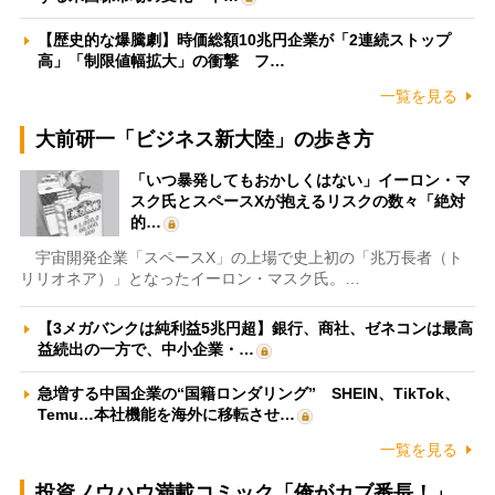
【歴史的な爆騰劇】時価総額10兆円企業が「2連続ストップ
高」「制限値幅拡大」の衝撃 フ…
一覧を見る
大前研一「ビジネス新大陸」の歩き方
「いつ暴発してもおかしくはない」イーロン・マ
スク氏とスペースXが抱えるリスクの数々「絶対
的…
宇宙開発企業「スペースX」の上場で史上初の「兆万長者（ト
リリオネア）」となったイーロン・マスク氏。…
【3メガバンクは純利益5兆円超】銀行、商社、ゼネコンは最高
益続出の一方で、中小企業・…
急増する中国企業の“国籍ロンダリング” SHEIN、TikTok、
Temu…本社機能を海外に移転させ…
一覧を見る
投資ノウハウ満載コミック「俺がカブ番長！」