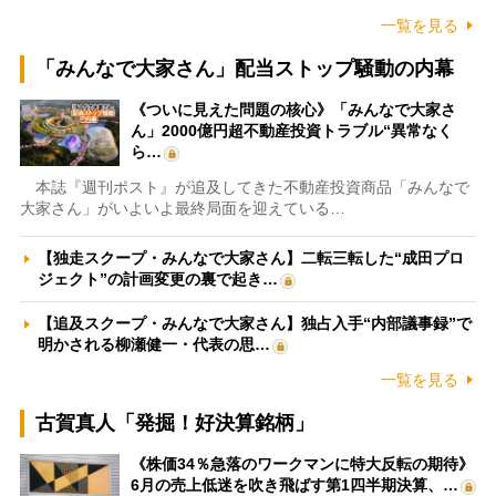
一覧を見る
「みんなで大家さん」配当ストップ騒動の内幕
《ついに見えた問題の核心》「みんなで大家さ
ん」2000億円超不動産投資トラブル“異常なく
ら…
本誌『週刊ポスト』が追及してきた不動産投資商品「みんなで
大家さん」がいよいよ最終局面を迎えている…
【独走スクープ・みんなで大家さん】二転三転した“成田プロ
ジェクト”の計画変更の裏で起き…
【追及スクープ・みんなで大家さん】独占入手“内部議事録”で
明かされる柳瀬健一・代表の思…
一覧を見る
古賀真人「発掘！好決算銘柄」
《株価34％急落のワークマンに特大反転の期待》
6月の売上低迷を吹き飛ばす第1四半期決算、…