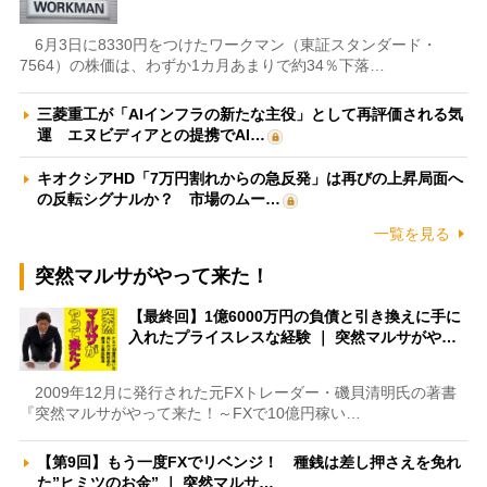
6月3日に8330円をつけたワークマン（東証スタンダード・
7564）の株価は、わずか1カ月あまりで約34％下落…
三菱重工が「AIインフラの新たな主役」として再評価される気
運 エヌビディアとの提携でAI…
キオクシアHD「7万円割れからの急反発」は再びの上昇局面へ
の反転シグナルか？ 市場のムー…
一覧を見る
突然マルサがやって来た！
【最終回】1億6000万円の負債と引き換えに手に
入れたプライスレスな経験 ｜ 突然マルサがや…
2009年12月に発行された元FXトレーダー・磯貝清明氏の著書
『突然マルサがやって来た！～FXで10億円稼い…
【第9回】もう一度FXでリベンジ！ 種銭は差し押さえを免れ
た”ヒミツのお金” ｜ 突然マルサ…