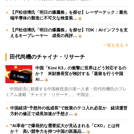
【戸松信博氏「明日の爆騰株」を探せ】レーザーテック：最先
端半導体の製造に不可欠な検査装…
【戸松信博氏「明日の爆騰株」を探せ】TDK：AIインフラを支
えるキープレーヤー 成長の再評…
一覧を見る
田代尚機のチャイナ・リサーチ
中国「Kimi K3」の衝撃に世界はどう対応するの
か？ 米財務長官が検討する「蒸留を行う中国
AI…
中国経済に精通する中国株投資の第一人者・田代尚機氏のプレ
ミアム連載「チャイナ・リサーチ」。中国企…
中国経済“予想外の低成長”で政策のテコ入れ必至か 経済運営
方針の修正で成長加速が予想さ…
“AI革命”で爆発的な需要拡大が見込まれる「CXO」とは何
か？ 高い競争力を持つ中国の医薬品…