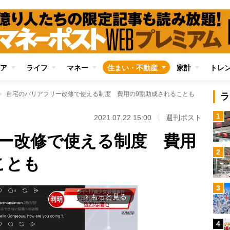
ア
ライフ
マネー
住まい・不動産
家計
トレ
自宅のバリアフリー改修で使える制度 費用の9割助成されることも
ラ
1
2021.07.22 15:00
週刊ポスト
ー改修で使える制度 費用
2
ことも
3
もっと見る
arrow_forward_ios
4