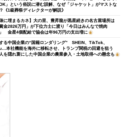
OK」という俗説に潜む誤解、なぜ「ジャケット」がマストな
？《1級葬祭ディレクターが解説》
俵に埋まるカネ】大の里、豊昇龍が黒星続きの名古屋場所は
賞金2826万円」が下位力士に渡り「今日はみんなで焼肉
」 金星4個配給で協会は年96万円の支出増に
する中国企業の“国籍ロンダリング” SHEIN、TikTok、
mu…本社機能を海外に移転させ、トランプ関税の回避を狙う
人を隠れ蓑にした中国企業の農業参入・土地取得への懸念も