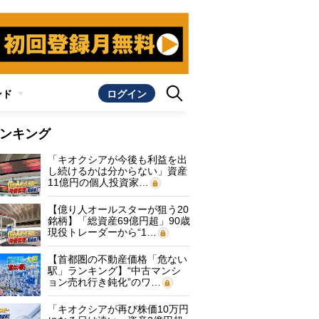
ンド
ログイン
ンキング
「キオクシアが今後も利益を出
し続けるかは分からない」資産
11億円の個人投資家…
【億り人オールスターが狙う20
銘柄】「総資産69億円超」90歳
現役トレーダーから“1…
【首都圏の不動産価格「危ない
駅」ランキング】“中古マンシ
ョン売れ行き鈍化”のワ…
「キオクシアが再び株価10万円