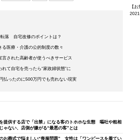
【お
202
・転落 自宅改修のポイントは？
きる医療・介護の公的制度の数々
宣言された高齢者が使うべきサービス
れて自宅を売ったら“家政婦状態”に
万円払ったのに500万円でも売れない現実
を提供する店で「出禁」になる客のトホホな生態 嘔吐や粗相
じゃない、店側が嫌がる“最悪の客”とは
のお葬式で悩ましい“喪服問題” 女性は「ワンピースを着てい