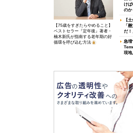
けば
のか
【土
【75歳をすぎたらやめること】
「懸
ベストセラー『定年後』著者・
だ！
楠木新氏が指南する老年期の好
急増
循環を呼び込む方法
Te
現地