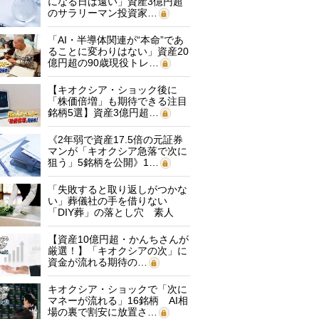
になる日は遠い」資産3億円超
のサラリーマン投資家…
「AI・半導体関連が“本命”であ
ることに変わりはない」資産20
億円超の90歳現役トレ…
【キオクシア・ショック後に
「株価倍増」も期待できる注目
銘柄5選】資産3億円超…
《2年弱で資産17.5倍の元証券
マンが「キオクシア急落で次に
狙う」5銘柄を公開》1…
「失敗すると取り返しがつかな
い」葬儀社の手を借りない
「DIY葬」の落とし穴 素人
に…
【資産10億円超・かんちさんが
厳選！】「キオクシアの次」に
資金が流れる期待の…
キオクシア・ショックで「次に
マネーが流れる」16銘柄 AI相
場の裏で割安に放置さ…