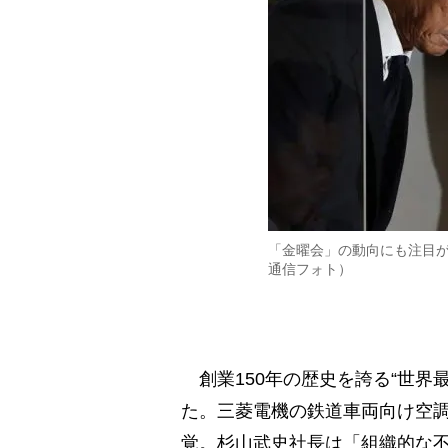
「金曜会」の動向にも注目
通信フォト）
創業150年の歴史を誇る“世界
た。三菱電機の鉄道車両向け空調
覚。杉山武史社長は「組織的な