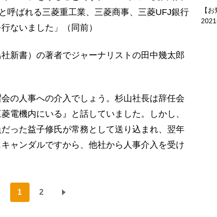
【お
”と呼ばれる三菱重工業、三菱商事、三菱UFJ銀行
202
を行ないました」（同前）
島社新書）の著者でジャーナリストの田中幾太郎
曜会の人事への介入でしょう。杉山社長は辞任会
三菱電機内にいる』と話していました。しかし、
員だった益子修氏が常務として送り込まれ、翌年
スキャンダルですから、他社から人事介入を受け
1
2