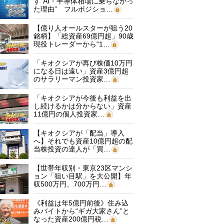
す“AI・半導体相場に乗らなかっ
た理由” フルポジショ…
【億り人オールスターが狙う20
銘柄】「総資産69億円超」90歳
現役トレーダーから“1…
「キオクシアが再び株価10万円
になる日は遠い」資産3億円超
のサラリーマン投資家…
「キオクシアが今後も利益を出
し続けるかは分からない」資産
11億円の個人投資家…
【キオクシアが「配当」導入
へ】それでも資産10億円超の配
当株投資の達人が「買…
【世帯年収別・東京23区マンシ
ョン「狙い目駅」を大公開】年
収500万円、700万円…
《利益は年5億円前後》住み込
みバイトから“ギガ大家さん”と
なった資産200億円税…