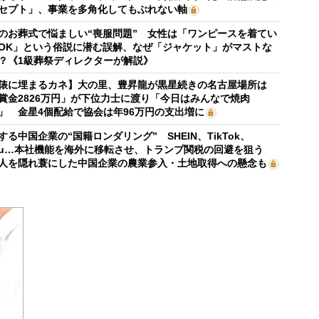
セプト」、事業を多角化してもぶれない軸
のお葬式で悩ましい“喪服問題” 女性は「ワンピースを着てい
OK」という俗説に潜む誤解、なぜ「ジャケット」がマストな
？《1級葬祭ディレクターが解説》
俵に埋まるカネ】大の里、豊昇龍が黒星続きの名古屋場所は
賞金2826万円」が下位力士に渡り「今日はみんなで焼肉
」 金星4個配給で協会は年96万円の支出増に
する中国企業の“国籍ロンダリング” SHEIN、TikTok、
mu…本社機能を海外に移転させ、トランプ関税の回避を狙う
人を隠れ蓑にした中国企業の農業参入・土地取得への懸念も