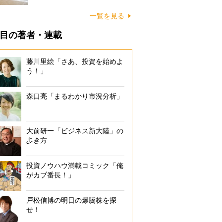
に…
一覧を見る
目の著者・連載
藤川里絵「さあ、投資を始めよ
う！」
森口亮「まるわかり市況分析」
大前研一「ビジネス新大陸」の
歩き方
投資ノウハウ満載コミック「俺
がカブ番長！」
戸松信博の明日の爆騰株を探
せ！