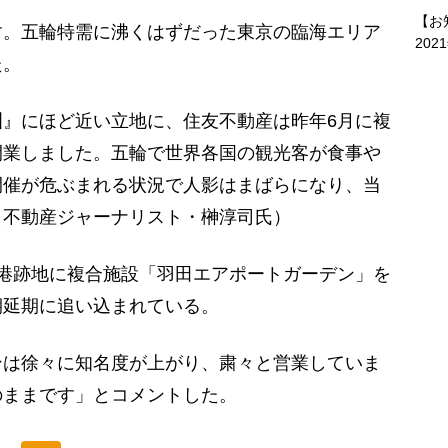
【お
す。五輪特需に沸くはずだった東京の臨海エリア
202
た。
』にほど近い立地に、住友不動産は昨年6月に複
開業しました。五輪で世界各国の観光客が食事や
開催が危ぶまれる状況で人影はまばらになり、当
（不動産ジャーナリスト・榊淳司氏）
港跡地に複合施設「羽田エアポートガーデン」を
期延期に追い込まれている。
は徐々に知名度が上がり、粛々と営業していま
のままです」とコメントした。