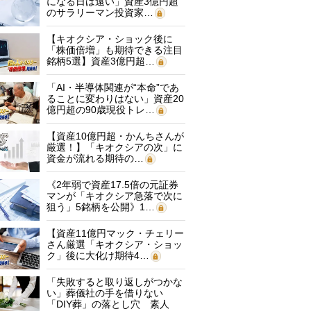
になる日は遠い」資産3億円超
のサラリーマン投資家…
【キオクシア・ショック後に
「株価倍増」も期待できる注目
銘柄5選】資産3億円超…
「AI・半導体関連が“本命”であ
ることに変わりはない」資産20
億円超の90歳現役トレ…
【資産10億円超・かんちさんが
厳選！】「キオクシアの次」に
資金が流れる期待の…
《2年弱で資産17.5倍の元証券
マンが「キオクシア急落で次に
狙う」5銘柄を公開》1…
【資産11億円マック・チェリー
さん厳選「キオクシア・ショッ
ク」後に大化け期待4…
「失敗すると取り返しがつかな
い」葬儀社の手を借りない
「DIY葬」の落とし穴 素人