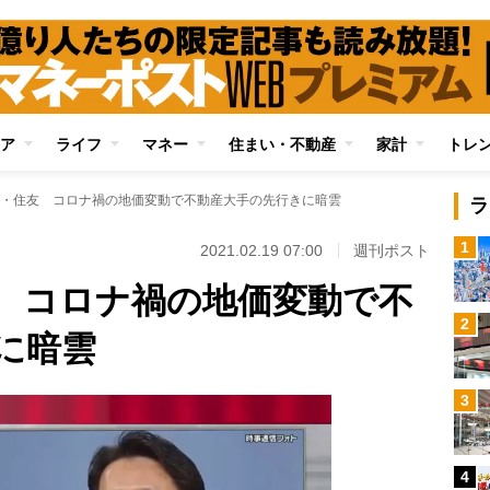
ア
ライフ
マネー
住まい・不動産
家計
トレ
・住友 コロナ禍の地価変動で不動産大手の先行きに暗雲
ラ
1
2021.02.19 07:00
週刊ポスト
 コロナ禍の地価変動で不
2
に暗雲
3
4