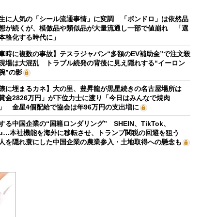
生に人気の「シール流通事情」に変調 「ボンドロ」は依然品
態が続くが、模倣品や類似品が大量流通し一部で値崩れ 「選
本格化する時代に」
車時に複数の事故】テスラジャパン“多額のEV補助金”で注文殺
現場は大混乱 トラブル続発の背後に見え隠れする“イーロン
腕”の影
俵に埋まるカネ】大の里、豊昇龍が黒星続きの名古屋場所は
賞金2826万円」が下位力士に渡り「今日はみんなで焼肉
」 金星4個配給で協会は年96万円の支出増に
する中国企業の“国籍ロンダリング” SHEIN、TikTok、
mu…本社機能を海外に移転させ、トランプ関税の回避を狙う
人を隠れ蓑にした中国企業の農業参入・土地取得への懸念も