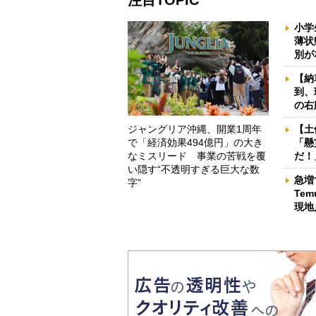
注目TOPIC
小学
薄状
別が
【納
到、
の右
ジャングリア沖縄、開業1周年
【土
で「経済効果494億円」の大き
「懸
なミスリード 事業の苦戦を覆
だ！
い隠す“不透明すぎる巨大な数
急増
字”
Te
現地