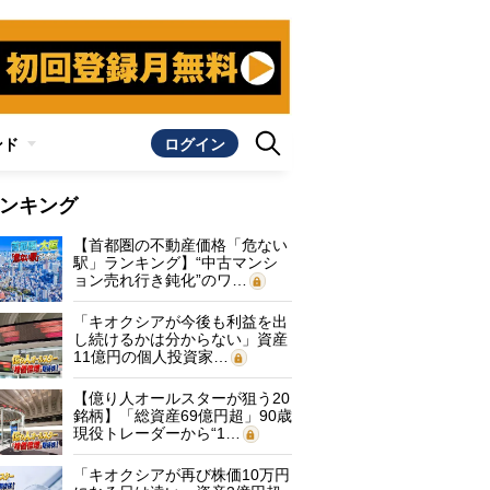
ンド
ログイン
ンキング
【首都圏の不動産価格「危ない
駅」ランキング】“中古マンシ
ョン売れ行き鈍化”のワ…
「キオクシアが今後も利益を出
し続けるかは分からない」資産
11億円の個人投資家…
【億り人オールスターが狙う20
銘柄】「総資産69億円超」90歳
現役トレーダーから“1…
「キオクシアが再び株価10万円