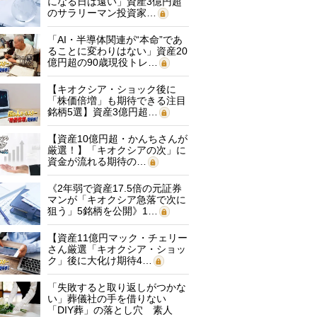
になる日は遠い」資産3億円超
のサラリーマン投資家…
「AI・半導体関連が“本命”であ
ることに変わりはない」資産20
億円超の90歳現役トレ…
【キオクシア・ショック後に
「株価倍増」も期待できる注目
銘柄5選】資産3億円超…
【資産10億円超・かんちさんが
厳選！】「キオクシアの次」に
資金が流れる期待の…
《2年弱で資産17.5倍の元証券
マンが「キオクシア急落で次に
狙う」5銘柄を公開》1…
【資産11億円マック・チェリー
さん厳選「キオクシア・ショッ
ク」後に大化け期待4…
「失敗すると取り返しがつかな
い」葬儀社の手を借りない
「DIY葬」の落とし穴 素人