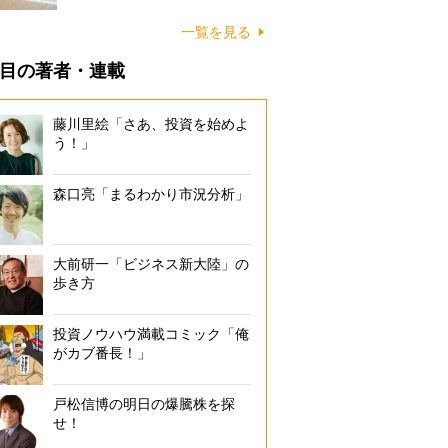
に…
一覧を見る
目の著者・連載
藤川里絵「さあ、投資を始めよ
う！」
森口亮「まるわかり市況分析」
大前研一「ビジネス新大陸」の
歩き方
投資ノウハウ満載コミック「俺
がカブ番長！」
戸松信博の明日の爆騰株を探
せ！