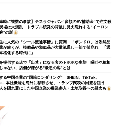
車時に複数の事故】テスラジャパン“多額のEV補助金”で注文殺
現場は大混乱 トラブル続発の背後に見え隠れする“イーロン
腕”の影
生に人気の「シール流通事情」に変調 「ボンドロ」は依然品
態が続くが、模倣品や類似品が大量流通し一部で値崩れ 「選
本格化する時代に」
を提供する店で「出禁」になる客のトホホな生態 嘔吐や粗相
じゃない、店側が嫌がる“最悪の客”とは
する中国企業の“国籍ロンダリング” SHEIN、TikTok、
mu…本社機能を海外に移転させ、トランプ関税の回避を狙う
人を隠れ蓑にした中国企業の農業参入・土地取得への懸念も