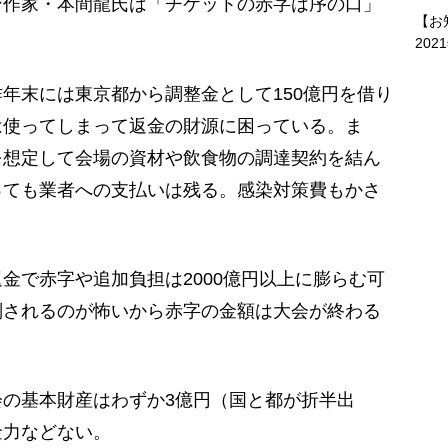
ン作家・本間龍氏は「チケットの赤字は序の口」
【お
202
年末には東京都から調整金として150億円を借り
は使ってしまって返金の財源に困っている。ま
を想定して会場の資材や飲食物の調達契約を結ん
っても業者への支払いは残る。感染対策費もかさ
で赤字や追加負担は2000億円以上に膨らむ可
判されるのが怖いから赤字の金額は大会が終わる
の基本財産はわずか3億円（国と都が折半出
金力などない。