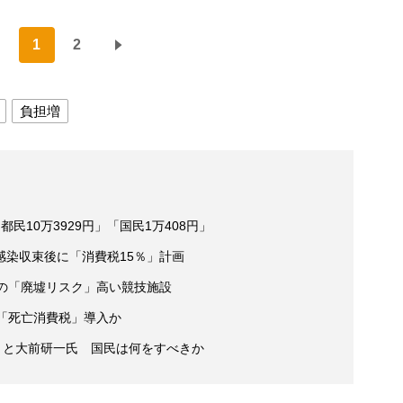
1
2
負担増
民10万3929円」「国民1万408円」
感染収束後に「消費税15％」計画
後の「廃墟リスク」高い競技施設
「死亡消費税」導入か
」と大前研一氏 国民は何をすべきか