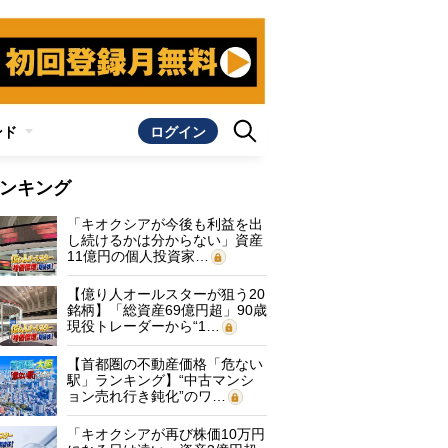
ンド
ログイン
ンキング
「キオクシアが今後も利益を出
し続けるかは分からない」資産
11億円の個人投資家…
【億り人オールスターが狙う20
銘柄】「総資産69億円超」90歳
現役トレーダーから“1…
【首都圏の不動産価格「危ない
駅」ランキング】“中古マンシ
ョン売れ行き鈍化”のワ…
「キオクシアが再び株価10万円