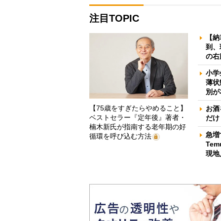
注目TOPIC
【納
到、
の右
小学
薄状
別が
【75歳をすぎたらやめること】
お酒
ベストセラー『定年後』著者・
だけ
楠木新氏が指南する老年期の好
急増
循環を呼び込む方法
Te
現地