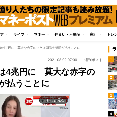
ア
ライフ
マネー
住まい・不動産
家計
トレ
は4兆円に 莫大な赤字のツケは国民や都民が払うことに
ラ
1
2021.08.02 07:00
週刊ポスト
は4兆円に 莫大な赤字の
2
が払うことに
3
もっと見る
arrow_forward_ios
4