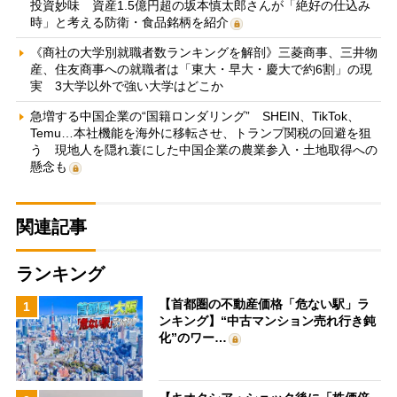
投資妙味 資産1.5億円超の坂本慎太郎さんが「絶好の仕込み
時」と考える防衛・食品銘柄を紹介
《商社の大学別就職者数ランキングを解剖》三菱商事、三井物
産、住友商事への就職者は「東大・早大・慶大で約6割」の現
実 3大学以外で強い大学はどこか
急増する中国企業の“国籍ロンダリング” SHEIN、TikTok、
Temu…本社機能を海外に移転させ、トランプ関税の回避を狙
う 現地人を隠れ蓑にした中国企業の農業参入・土地取得への
懸念も
関連記事
ランキング
【首都圏の不動産価格「危ない駅」ラ
1
ンキング】“中古マンション売れ行き鈍
化”のワー…