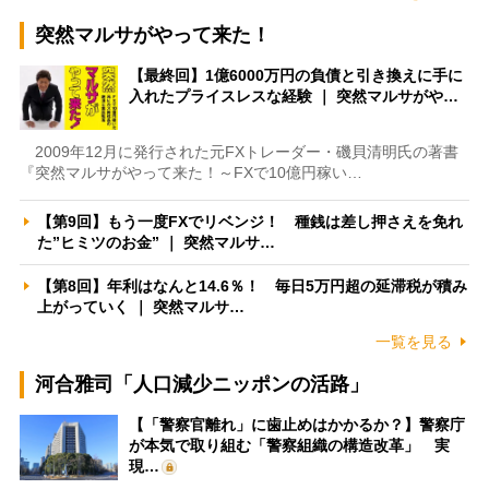
突然マルサがやって来た！
【最終回】1億6000万円の負債と引き換えに手に
入れたプライスレスな経験 ｜ 突然マルサがや…
2009年12月に発行された元FXトレーダー・磯貝清明氏の著書
『突然マルサがやって来た！～FXで10億円稼い…
【第9回】もう一度FXでリベンジ！ 種銭は差し押さえを免れ
た”ヒミツのお金” ｜ 突然マルサ…
【第8回】年利はなんと14.6％！ 毎日5万円超の延滞税が積み
上がっていく ｜ 突然マルサ…
一覧を見る
河合雅司「人口減少ニッポンの活路」
【「警察官離れ」に歯止めはかかるか？】警察庁
が本気で取り組む「警察組織の構造改革」 実
現…