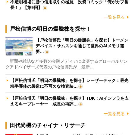
不透明相場に勝つ信用取引の極意 投資コミック「俺がカブ番
長！」【第9回】
一覧を見る
戸松信博の明日の爆騰株を探せ！
【戸松信博氏「明日の爆騰株」を探せ】トーメン
デバイス：サムスンを通じて世界のAIメモリ需
要…
新聞や雑誌など多数の金融メディアに出演するグローバルリン
クアドバイザーズ代表の戸松信博氏が、最新…
【戸松信博氏「明日の爆騰株」を探せ】レーザーテック：最先
端半導体の製造に不可欠な検査装…
【戸松信博氏「明日の爆騰株」を探せ】TDK：AIインフラを支
えるキープレーヤー 成長の再評…
一覧を見る
田代尚機のチャイナ・リサーチ