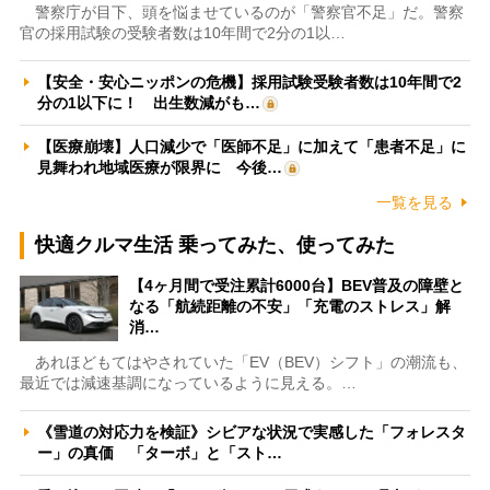
警察庁が目下、頭を悩ませているのが「警察官不足」だ。警察
官の採用試験の受験者数は10年間で2分の1以…
【安全・安心ニッポンの危機】採用試験受験者数は10年間で2
分の1以下に！ 出生数減がも…
【医療崩壊】人口減少で「医師不足」に加えて「患者不足」に
見舞われ地域医療が限界に 今後…
一覧を見る
快適クルマ生活 乗ってみた、使ってみた
【4ヶ月間で受注累計6000台】BEV普及の障壁と
なる「航続距離の不安」「充電のストレス」解
消…
あれほどもてはやされていた「EV（BEV）シフト」の潮流も、
最近では減速基調になっているように見える。…
《雪道の対応力を検証》シビアな状況で実感した「フォレスタ
ー」の真価 「ターボ」と「スト…