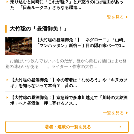
乗り込むと同時に「これが軽？」と戸惑うのには理由があっ
た 「日産ルークス」さらなる躍進…
一覧を見る
大竹聡の「昼酒御免！」
【大竹聡の昼酒御免！】「ネグローニ」「山崎」
「マンハッタン」新宿三丁目の隠れ家バーで1…
お酒はいつ飲んでもいいものだが、昼から飲むお酒にはまた格
別の味わいがある――。ライター・作家の大竹…
【大竹聡の昼酒御免！】今の若者は「なめろう」や「キヌカツ
ギ」を知らないって本当？ 昔の…
【大竹聡の昼酒御免！】京急線で多摩川越えて「川崎の大衆酒
場」へと昼酒旅 押し寄せるノス…
一覧を見る
著者・連載の一覧を見る