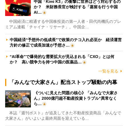
中国「Kimi K3」の衝撃に世界はどう対応するの
か？ 米財務長官が検討する「蒸留を行う中国
AI…
中国経済に精通する中国株投資の第一人者・田代尚機氏のプレ
ミアム連載「チャイナ・リサーチ」。中国企…
中国経済“予想外の低成長”で政策のテコ入れ必至か 経済運営
方針の修正で成長加速が予想さ…
“AI革命”で爆発的な需要拡大が見込まれる「CXO」とは何
か？ 高い競争力を持つ中国の医薬品…
一覧を見る
「みんなで大家さん」配当ストップ騒動の内幕
《ついに見えた問題の核心》「みんなで大家さ
ん」2000億円超不動産投資トラブル“異常なく
ら…
本誌『週刊ポスト』が追及してきた不動産投資商品「みんなで
大家さん」がいよいよ最終局面を迎えている…