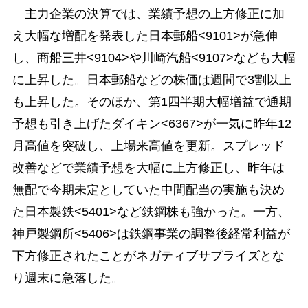
主力企業の決算では、業績予想の上方修正に加
え大幅な増配を発表した日本郵船<9101>が急伸
し、商船三井<9104>や川崎汽船<9107>なども大幅
に上昇した。日本郵船などの株価は週間で3割以上
も上昇した。そのほか、第1四半期大幅増益で通期
予想も引き上げたダイキン<6367>が一気に昨年12
月高値を突破し、上場来高値を更新。スプレッド
改善などで業績予想を大幅に上方修正し、昨年は
無配で今期未定としていた中間配当の実施も決め
た日本製鉄<5401>など鉄鋼株も強かった。一方、
神戸製鋼所<5406>は鉄鋼事業の調整後経常利益が
下方修正されたことがネガティブサプライズとな
り週末に急落した。