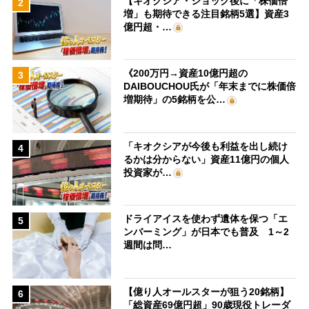
【キオクシア・ショック後に「株価倍
2
増」も期待できる注目銘柄5選】資産3
億円超・…
《200万円→資産10億円超の
3
DAIBOUCHOU氏が「年末までに株価倍
増期待」の5銘柄を公…
「キオクシアが今後も利益を出し続け
4
るかは分からない」資産11億円の個人
投資家が…
ドライアイスを使わず遺体を保つ「エ
5
ンバーミング」が日本でも普及 1～2
週間は問…
【億り人オールスターが狙う20銘柄】
6
「総資産69億円超」90歳現役トレーダ