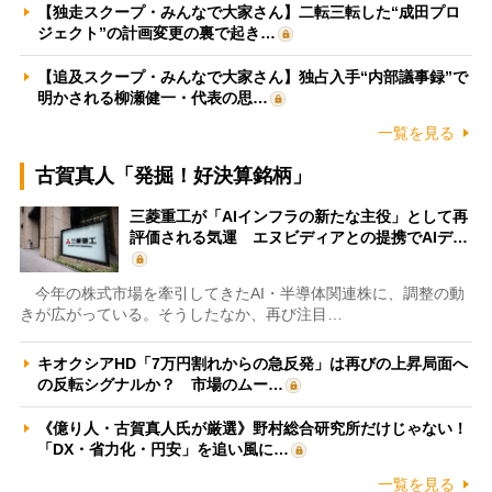
【独走スクープ・みんなで大家さん】二転三転した“成田プロ
ジェクト”の計画変更の裏で起き…
【追及スクープ・みんなで大家さん】独占入手“内部議事録”で
明かされる柳瀬健一・代表の思…
一覧を見る
古賀真人「発掘！好決算銘柄」
三菱重工が「AIインフラの新たな主役」として再
評価される気運 エヌビディアとの提携でAIデ…
今年の株式市場を牽引してきたAI・半導体関連株に、調整の動
きが広がっている。そうしたなか、再び注目…
キオクシアHD「7万円割れからの急反発」は再びの上昇局面へ
の反転シグナルか？ 市場のムー…
《億り人・古賀真人氏が厳選》野村総合研究所だけじゃない！
「DX・省力化・円安」を追い風に…
一覧を見る