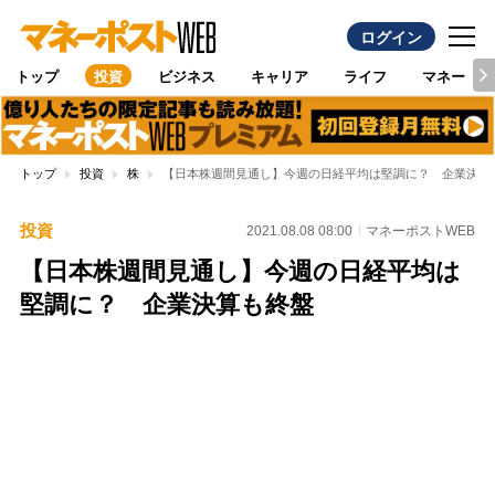
ログイン
トップ
投資
ビジネス
キャリア
ライフ
マネー
トップ
投資
株
【日本株週間見通し】今週の日経平均は堅調に？ 企業決算
投資
2021.08.08 08:00
マネーポストWEB
【日本株週間見通し】今週の日経平均は
堅調に？ 企業決算も終盤
Loaded
:
100.00%
/
Unmute