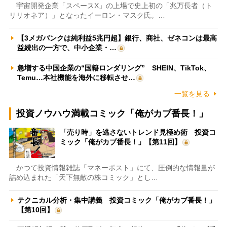
宇宙開発企業「スペースX」の上場で史上初の「兆万長者（ト
リリオネア）」となったイーロン・マスク氏。…
【3メガバンクは純利益5兆円超】銀行、商社、ゼネコンは最高
益続出の一方で、中小企業・…
急増する中国企業の“国籍ロンダリング” SHEIN、TikTok、
Temu…本社機能を海外に移転させ…
一覧を見る
投資ノウハウ満載コミック「俺がカブ番長！」
「売り時」を逃さないトレンド見極め術 投資コ
ミック「俺がカブ番長！」【第11回】
かつて投資情報雑誌「マネーポスト」にて、圧倒的な情報量が
詰め込まれた「天下無敵の株コミック」とし…
テクニカル分析・集中講義 投資コミック「俺がカブ番長！」
【第10回】