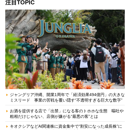
注目TOPIC
ジャングリア沖縄、開業1周年で「経済効果494億円」の大きな
ミスリード 事業の苦戦を覆い隠す“不透明すぎる巨大な数字”
お酒を提供する店で「出禁」になる客のトホホな生態 嘔吐や
粗相だけじゃない、店側が嫌がる“最悪の客”とは
キオクシアなどAI関連株に資金集中で“割安になった成長株”に