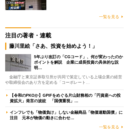
一覧を見る
注目の著者・連載
藤川里絵「さあ、投資を始めよう！」
5年ぶり改訂の「CGコード」、何が変わったのか
ポイントを解説 企業に成長投資の具体的な説
明…
金融庁と東京証券取引所が共同で策定している上場企業の経営
や取締役会のあり方を定める「コーポレート…
【令和のPKOか】GPIFをめぐる片山財務相の「円資産への投
資拡大」発言の波紋 「国債重視」…
インフレでも「物価負け」しない金融商品「物価連動国債」に
注目 元本が物価の動きに合わせ…
一覧を見る