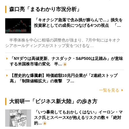
森口亮「まるわかり市況分析」
「キオクシア急落で含み損が膨らんで…」損失を
投資家としての成長につなげる4つの視点 「…
半導体株を中心に相場の調整色が強まり、7月中旬にはキオク
シアホールディングスがストップ安をつけるな…
「NYダウは高値更新、ナスダック・S&P500は足踏み」が意味
する米国株市場の変化 半…
【歴史的な爆騰劇】時価総額10兆円企業が「2連続ストップ
高」「制限値幅拡大」の衝撃 フ…
一覧を見る
大前研一「ビジネス新大陸」の歩き方
「いつ暴発してもおかしくはない」イーロン・マ
スク氏とスペースXが抱えるリスクの数々「絶対
的…