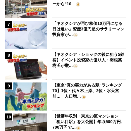
ーから“10…
「キオクシアが再び株価10万円になる
7
日は遠い」資産3億円超のサラリーマン
投資家が…
【キオクシア・ショックの後に狙う5銘
8
柄】イベント投資家の億り人・羽根英
樹氏が厳…
【東京“真の実力がある駅”ランキング
9
70】1位・代々木上原、2位・水天宮
前… 人口増…
【世帯年収別・東京23区マンション
10
「狙い目駅」を大公開】年収500万円、
700万円で…