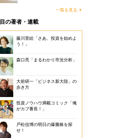
に…
一覧を見る
目の著者・連載
藤川里絵「さあ、投資を始めよ
う！」
森口亮「まるわかり市況分析」
大前研一「ビジネス新大陸」の
歩き方
投資ノウハウ満載コミック「俺
がカブ番長！」
相続には優先順位がある
戸松信博の明日の爆騰株を探
せ！