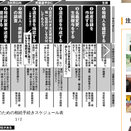
注
のための相続手続きスケジュール表
1
/
2