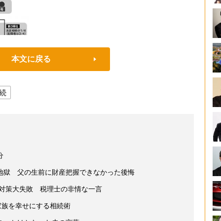
本文に戻る
続
分
地獄 父の生前に財産把握できなかった後悔
続対策大失敗 税理士の非情な一言
家族を幸せにする相続術