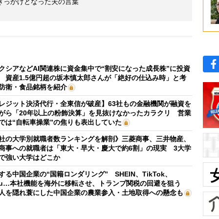
きっかけとなった夫の言葉
クシアなどAI関連株に資金集中で“割安になった成長株”に投資
 資産1.5億円超の坂本慎太郎さんが「絶好の仕込み時」と考
防衛・食品銘柄を紹介
レジット決済代行・全東信が破産】63社もの金融機関が融資を
がら「20年以上の粉飾決算」を見抜けなかったカラクリ 営業
では“自転車操業”の焦りも表出していた
社の大学別就職者数ランキングを解剖》三菱商事、三井物産、
商事への就職者は「東大・早大・慶大で約6割」の現実 3大学
で強い大学はどこか
する中国企業の“国籍ロンダリング” SHEIN、TikTok、
mu…本社機能を海外に移転させ、トランプ関税の回避を狙う
人を隠れ蓑にした中国企業の農業参入・土地取得への懸念も