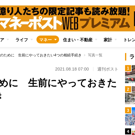
ア
ライフ
マネー
住まい・不動産
家計
トレ
のために 生前にやっておきたい4つの相続手続き
写真一覧
ラ
1
2021.08.18 07:00
週刊ポスト
めに 生前にやっておきた
2
き
3
Loaded
:
88.30%
4