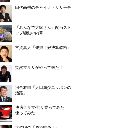
田代尚機のチャイナ・リサーチ
「みんなで大家さん」配当スト
ップ騒動の内幕
古賀真人「発掘！好決算銘柄」
突然マルサがやって来た！
河合雅司「人口減少ニッポンの
活路」
快適クルマ生活 乗ってみた、
使ってみた
大竹聡の「昼酒御免！」