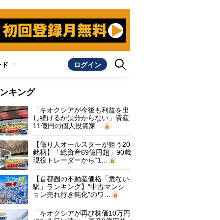
ンド
ログイン
ンキング
「キオクシアが今後も利益を出
し続けるかは分からない」資産
11億円の個人投資家…
【億り人オールスターが狙う20
銘柄】「総資産69億円超」90歳
現役トレーダーから“1…
【首都圏の不動産価格「危ない
駅」ランキング】“中古マンシ
ョン売れ行き鈍化”のワ…
「キオクシアが再び株価10万円