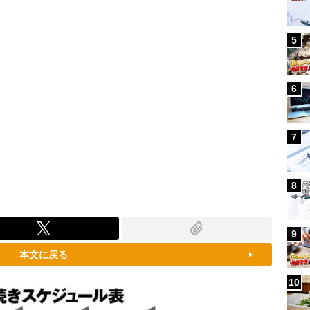
5
6
7
8
9
本文に戻る
10