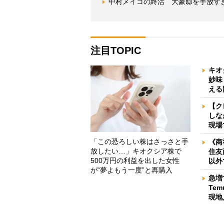
中村メイコの終活 大豪邸を手放す
注目TOPIC
キオ
妙味
える
【ク
しな
現場
「この恐ろしい株はさっさと手
《商
放したい…」キオクシア株で
住友
500万円の利益を出した女性
以外
が“夢よもう一度”と再購入
急増
Te
現地