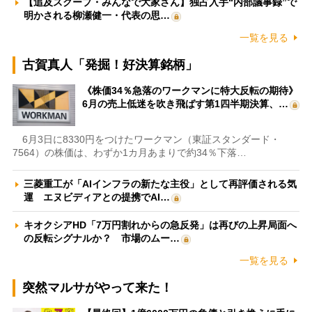
【追及スクープ・みんなで大家さん】独占入手“内部議事録”で
明かされる柳瀬健一・代表の思…
一覧を見る
古賀真人「発掘！好決算銘柄」
《株価34％急落のワークマンに特大反転の期待》
6月の売上低迷を吹き飛ばす第1四半期決算、…
6月3日に8330円をつけたワークマン（東証スタンダード・
7564）の株価は、わずか1カ月あまりで約34％下落…
三菱重工が「AIインフラの新たな主役」として再評価される気
運 エヌビディアとの提携でAI…
キオクシアHD「7万円割れからの急反発」は再びの上昇局面へ
の反転シグナルか？ 市場のムー…
一覧を見る
突然マルサがやって来た！