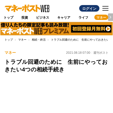
ログイン
トップ
投資
ビジネス
キャリア
ライフ
マネー
トップ
マネー
相続・終活
トラブル回避のために 生前にやっておきたい4
マネー
2021.08.18 07:00
週刊ポスト
トラブル回避のために 生前にやってお
きたい4つの相続手続き
Loaded
:
100.00%
/
Unmute