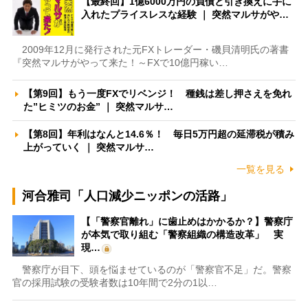
【最終回】1億6000万円の負債と引き換えに手に
入れたプライスレスな経験 ｜ 突然マルサがや…
2009年12月に発行された元FXトレーダー・磯貝清明氏の著書
『突然マルサがやって来た！～FXで10億円稼い…
【第9回】もう一度FXでリベンジ！ 種銭は差し押さえを免れ
た”ヒミツのお金” ｜ 突然マルサ…
【第8回】年利はなんと14.6％！ 毎日5万円超の延滞税が積み
上がっていく ｜ 突然マルサ…
一覧を見る
河合雅司「人口減少ニッポンの活路」
【「警察官離れ」に歯止めはかかるか？】警察庁
が本気で取り組む「警察組織の構造改革」 実
現…
警察庁が目下、頭を悩ませているのが「警察官不足」だ。警察
官の採用試験の受験者数は10年間で2分の1以…