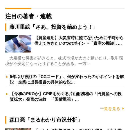
注目の著者・連載
藤川里絵「さあ、投資を始めよう！」
【資産運用】大災害時に慌てないために平時から
備えておきたい3つのポイント「資産の棚卸し…
大規模な災害が起きると、株式市場が大きく動いたり、取引環
境が不安定になったりすることがある。一方…
5年ぶり改訂の「CGコード」、何が変わったのかポイントを解
説 企業に成長投資の具体的な説…
【令和のPKOか】GPIFをめぐる片山財務相の「円資産への投
資拡大」発言の波紋 「国債重視」…
一覧を見る
森口亮「まるわかり市況分析」