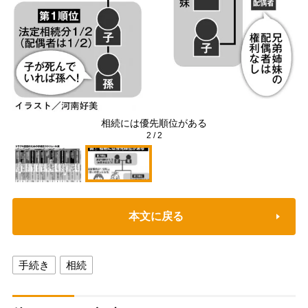
相続には優先順位がある
2
/
2
本文に戻る
手続き
相続