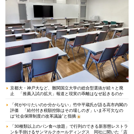
京都大・神戸大など、難関国立大学の総合型選抜が続々と廃
止 「推薦入試の拡大」報道と現実の乖離はなぜ起きるのか
「何がやりたいのか分からない」竹中平蔵氏が語る高市内閣の
評価 「給付付き税額控除はその場しのぎ」いま不可欠なの
は“社会保障制度の改革議論”と指摘
「30種類以上のパン食べ放題」で行列のできる新形態レストラ
ンを手掛けるサンマルクホールディングス 同社に聞いた「店