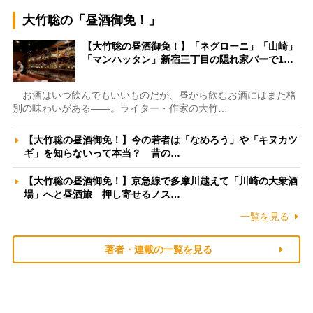
大竹聡の「昼酒御免！」
【大竹聡の昼酒御免！】「ネグローニ」「山崎」
「マンハッタン」新宿三丁目の隠れ家バーで1…
お酒はいつ飲んでもいいものだが、昼から飲むお酒にはまた格
別の味わいがある――。ライター・作家の大竹…
【大竹聡の昼酒御免！】今の若者は「なめろう」や「キヌカツ
ギ」を知らないって本当？ 昔の…
【大竹聡の昼酒御免！】京急線で多摩川越えて「川崎の大衆酒
場」へと昼酒旅 押し寄せるノス…
一覧を見る
著者・連載の一覧を見る