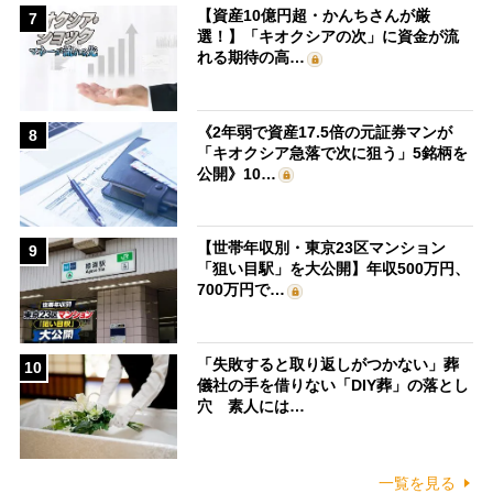
【資産10億円超・かんちさんが厳
7
選！】「キオクシアの次」に資金が流
れる期待の高…
《2年弱で資産17.5倍の元証券マンが
8
「キオクシア急落で次に狙う」5銘柄を
公開》10…
【世帯年収別・東京23区マンション
9
「狙い目駅」を大公開】年収500万円、
700万円で…
「失敗すると取り返しがつかない」葬
10
儀社の手を借りない「DIY葬」の落とし
穴 素人には…
一覧を見る