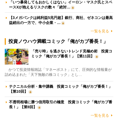
「いつ暴発してもおかしくはない」イーロン・マスク氏とスペ
ースXが抱えるリスクの数々「絶対…
【3メガバンクは純利益5兆円超】銀行、商社、ゼネコンは最高
益続出の一方で、中小企業・…
一覧を見る
投資ノウハウ満載コミック「俺がカブ番長！」
「売り時」を逃さないトレンド見極め術 投資コ
ミック「俺がカブ番長！」【第11回】
かつて投資情報雑誌「マネーポスト」にて、圧倒的な情報量が
詰め込まれた「天下無敵の株コミック」とし…
テクニカル分析・集中講義 投資コミック「俺がカブ番長！」
【第10回】
不透明相場に勝つ信用取引の極意 投資コミック「俺がカブ番
長！」【第9回】
一覧を見る