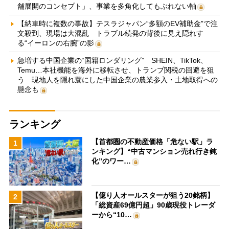
舗展開のコンセプト」、事業を多角化してもぶれない軸
【納車時に複数の事故】テスラジャパン“多額のEV補助金”で注
文殺到、現場は大混乱 トラブル続発の背後に見え隠れす
る“イーロンの右腕”の影
急増する中国企業の“国籍ロンダリング” SHEIN、TikTok、
Temu…本社機能を海外に移転させ、トランプ関税の回避を狙
う 現地人を隠れ蓑にした中国企業の農業参入・土地取得への
懸念も
ランキング
【首都圏の不動産価格「危ない駅」ラ
1
ンキング】“中古マンション売れ行き鈍
化”のワー…
【億り人オールスターが狙う20銘柄】
2
「総資産69億円超」90歳現役トレーダ
ーから“10…