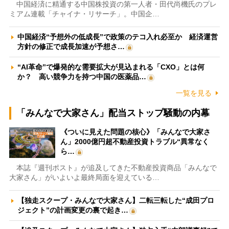
中国経済に精通する中国株投資の第一人者・田代尚機氏のプレ
ミアム連載「チャイナ・リサーチ」。中国企…
中国経済“予想外の低成長”で政策のテコ入れ必至か 経済運営
方針の修正で成長加速が予想さ…
“AI革命”で爆発的な需要拡大が見込まれる「CXO」とは何
か？ 高い競争力を持つ中国の医薬品…
一覧を見る
「みんなで大家さん」配当ストップ騒動の内幕
《ついに見えた問題の核心》「みんなで大家さ
ん」2000億円超不動産投資トラブル“異常なく
ら…
本誌『週刊ポスト』が追及してきた不動産投資商品「みんなで
大家さん」がいよいよ最終局面を迎えている…
【独走スクープ・みんなで大家さん】二転三転した“成田プロ
ジェクト”の計画変更の裏で起き…