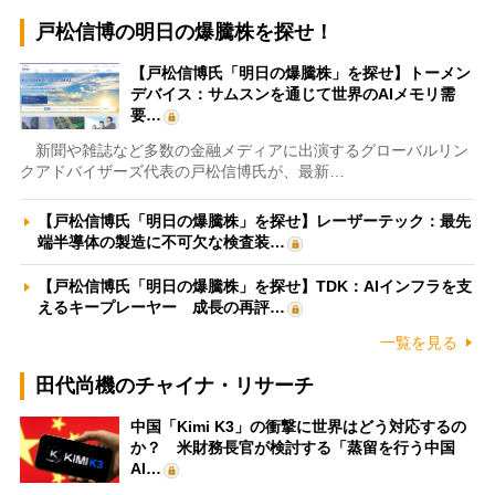
戸松信博の明日の爆騰株を探せ！
【戸松信博氏「明日の爆騰株」を探せ】トーメン
デバイス：サムスンを通じて世界のAIメモリ需
要…
新聞や雑誌など多数の金融メディアに出演するグローバルリン
クアドバイザーズ代表の戸松信博氏が、最新…
【戸松信博氏「明日の爆騰株」を探せ】レーザーテック：最先
端半導体の製造に不可欠な検査装…
【戸松信博氏「明日の爆騰株」を探せ】TDK：AIインフラを支
えるキープレーヤー 成長の再評…
一覧を見る
田代尚機のチャイナ・リサーチ
中国「Kimi K3」の衝撃に世界はどう対応するの
か？ 米財務長官が検討する「蒸留を行う中国
AI…