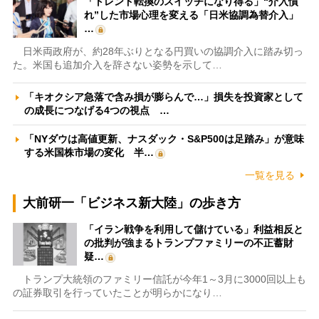
「トレンド転換のスイッチになり得る」“介入慣
れ”した市場心理を変える「日米協調為替介入」
…
日米両政府が、約28年ぶりとなる円買いの協調介入に踏み切っ
た。米国も追加介入を辞さない姿勢を示して…
「キオクシア急落で含み損が膨らんで…」損失を投資家として
の成長につなげる4つの視点 …
「NYダウは高値更新、ナスダック・S&P500は足踏み」が意味
する米国株市場の変化 半…
一覧を見る
大前研一「ビジネス新大陸」の歩き方
「イラン戦争を利用して儲けている」利益相反と
の批判が強まるトランプファミリーの不正蓄財
疑…
トランプ大統領のファミリー信託が今年1～3月に3000回以上も
の証券取引を行っていたことが明らかになり…