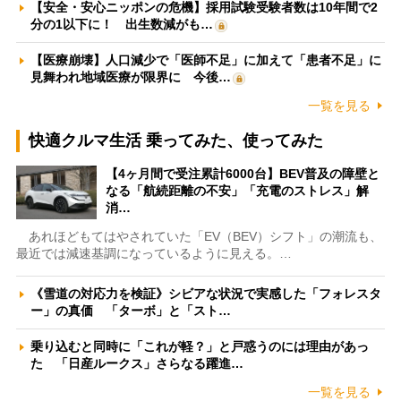
【安全・安心ニッポンの危機】採用試験受験者数は10年間で2
分の1以下に！ 出生数減がも…
【医療崩壊】人口減少で「医師不足」に加えて「患者不足」に
見舞われ地域医療が限界に 今後…
一覧を見る
快適クルマ生活 乗ってみた、使ってみた
【4ヶ月間で受注累計6000台】BEV普及の障壁と
なる「航続距離の不安」「充電のストレス」解
消…
あれほどもてはやされていた「EV（BEV）シフト」の潮流も、
最近では減速基調になっているように見える。…
《雪道の対応力を検証》シビアな状況で実感した「フォレスタ
ー」の真価 「ターボ」と「スト…
乗り込むと同時に「これが軽？」と戸惑うのには理由があっ
た 「日産ルークス」さらなる躍進…
一覧を見る