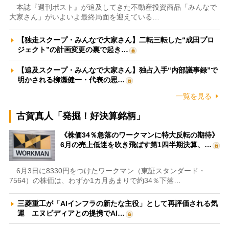
本誌『週刊ポスト』が追及してきた不動産投資商品「みんなで
大家さん」がいよいよ最終局面を迎えている…
【独走スクープ・みんなで大家さん】二転三転した“成田プロ
ジェクト”の計画変更の裏で起き…
【追及スクープ・みんなで大家さん】独占入手“内部議事録”で
明かされる柳瀬健一・代表の思…
一覧を見る
古賀真人「発掘！好決算銘柄」
《株価34％急落のワークマンに特大反転の期待》
6月の売上低迷を吹き飛ばす第1四半期決算、…
6月3日に8330円をつけたワークマン（東証スタンダード・
7564）の株価は、わずか1カ月あまりで約34％下落…
三菱重工が「AIインフラの新たな主役」として再評価される気
運 エヌビディアとの提携でAI…