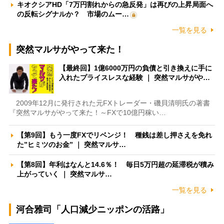
キオクシアHD「7万円割れからの急反発」は再びの上昇局面へ
の反転シグナルか？ 市場のムー…
一覧を見る
突然マルサがやって来た！
【最終回】1億6000万円の負債と引き換えに手に
入れたプライスレスな経験 ｜ 突然マルサがや…
2009年12月に発行された元FXトレーダー・磯貝清明氏の著書
『突然マルサがやって来た！～FXで10億円稼い…
【第9回】もう一度FXでリベンジ！ 種銭は差し押さえを免れ
た”ヒミツのお金” ｜ 突然マルサ…
【第8回】年利はなんと14.6％！ 毎日5万円超の延滞税が積み
上がっていく ｜ 突然マルサ…
一覧を見る
河合雅司「人口減少ニッポンの活路」