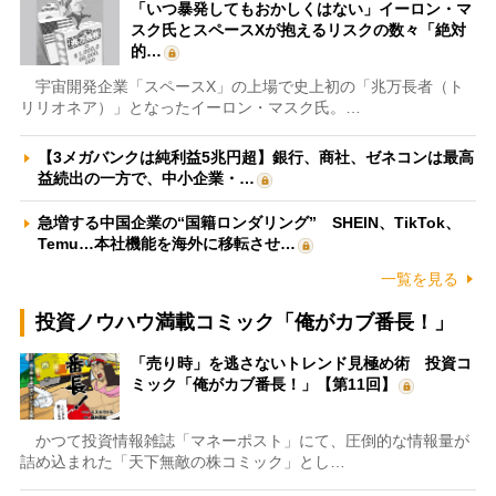
「いつ暴発してもおかしくはない」イーロン・マ
スク氏とスペースXが抱えるリスクの数々「絶対
的…
宇宙開発企業「スペースX」の上場で史上初の「兆万長者（ト
リリオネア）」となったイーロン・マスク氏。…
【3メガバンクは純利益5兆円超】銀行、商社、ゼネコンは最高
益続出の一方で、中小企業・…
急増する中国企業の“国籍ロンダリング” SHEIN、TikTok、
Temu…本社機能を海外に移転させ…
一覧を見る
投資ノウハウ満載コミック「俺がカブ番長！」
「売り時」を逃さないトレンド見極め術 投資コ
ミック「俺がカブ番長！」【第11回】
かつて投資情報雑誌「マネーポスト」にて、圧倒的な情報量が
詰め込まれた「天下無敵の株コミック」とし…