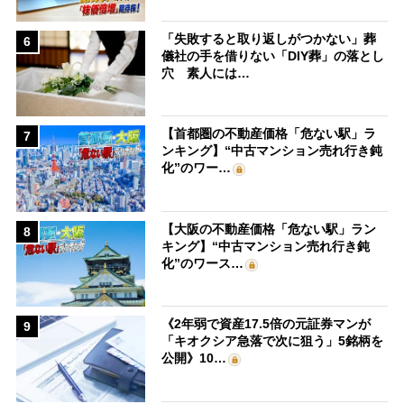
「失敗すると取り返しがつかない」葬
6
儀社の手を借りない「DIY葬」の落とし
穴 素人には…
【首都圏の不動産価格「危ない駅」ラ
7
ンキング】“中古マンション売れ行き鈍
化”のワー…
【大阪の不動産価格「危ない駅」ラン
8
キング】“中古マンション売れ行き鈍
化”のワース…
《2年弱で資産17.5倍の元証券マンが
9
「キオクシア急落で次に狙う」5銘柄を
公開》10…