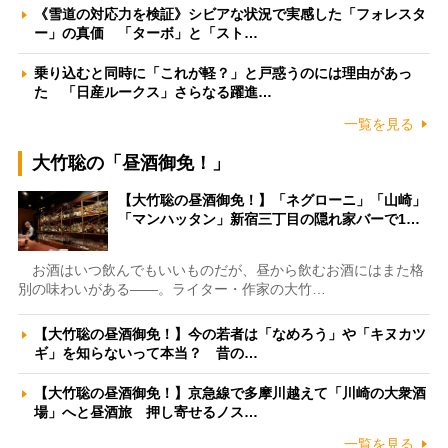
《雪道の対応力を検証》シビアな状況で実感した「フォレスタ
ー」の真価 「ターボ」と「スト…
乗り込むと同時に「これが軽？」と戸惑うのには理由があっ
た 「日産ルークス」さらなる躍進…
一覧を見る
大竹聡の「昼酒御免！」
【大竹聡の昼酒御免！】「ネグローニ」「山崎」
「マンハッタン」新宿三丁目の隠れ家バーで1…
お酒はいつ飲んでもいいものだが、昼から飲むお酒にはまた格
別の味わいがある――。ライター・作家の大竹…
【大竹聡の昼酒御免！】今の若者は「なめろう」や「キヌカツ
ギ」を知らないって本当？ 昔の…
【大竹聡の昼酒御免！】京急線で多摩川越えて「川崎の大衆酒
場」へと昼酒旅 押し寄せるノス…
一覧を見る