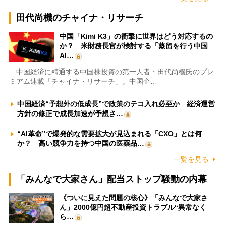
田代尚機のチャイナ・リサーチ
中国「Kimi K3」の衝撃に世界はどう対応するの
か？ 米財務長官が検討する「蒸留を行う中国
AI…
中国経済に精通する中国株投資の第一人者・田代尚機氏のプレ
ミアム連載「チャイナ・リサーチ」。中国企…
中国経済“予想外の低成長”で政策のテコ入れ必至か 経済運営
方針の修正で成長加速が予想さ…
“AI革命”で爆発的な需要拡大が見込まれる「CXO」とは何
か？ 高い競争力を持つ中国の医薬品…
一覧を見る
「みんなで大家さん」配当ストップ騒動の内幕
《ついに見えた問題の核心》「みんなで大家さ
ん」2000億円超不動産投資トラブル“異常なく
ら…