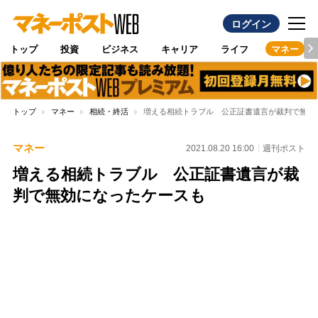
ログイン
トップ
投資
ビジネス
キャリア
ライフ
マネー
トップ
マネー
相続・終活
増える相続トラブル 公正証書遺言が裁判で無効
マネー
2021.08.20 16:00
週刊ポスト
増える相続トラブル 公正証書遺言が裁
判で無効になったケースも
Loaded
:
100.00%
/
Unmute