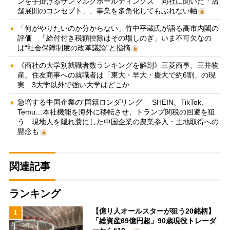
ンを手掛けるサンマルクホールディングス 同社に聞いた「店
舗展開のコンセプト」、事業を多角化してもぶれない軸
「何がやりたいのか分からない」竹中平蔵氏が語る高市内閣の
評価 「給付付き税額控除はその場しのぎ」いま不可欠なの
は“社会保障制度の改革議論”と指摘
《商社の大学別就職者数ランキングを解剖》三菱商事、三井物
産、住友商事への就職者は「東大・早大・慶大で約6割」の現
実 3大学以外で強い大学はどこか
急増する中国企業の“国籍ロンダリング” SHEIN、TikTok、
Temu…本社機能を海外に移転させ、トランプ関税の回避を狙
う 現地人を隠れ蓑にした中国企業の農業参入・土地取得への
懸念も
関連記事
ランキング
【億り人オールスターが狙う20銘柄】
1
「総資産69億円超」90歳現役トレーダ