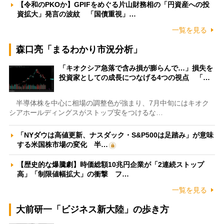
【令和のPKOか】GPIFをめぐる片山財務相の「円資産への投
資拡大」発言の波紋 「国債重視」…
一覧を見る
森口亮「まるわかり市況分析」
「キオクシア急落で含み損が膨らんで…」損失を
投資家としての成長につなげる4つの視点 「…
半導体株を中心に相場の調整色が強まり、7月中旬にはキオク
シアホールディングスがストップ安をつけるな…
「NYダウは高値更新、ナスダック・S&P500は足踏み」が意味
する米国株市場の変化 半…
【歴史的な爆騰劇】時価総額10兆円企業が「2連続ストップ
高」「制限値幅拡大」の衝撃 フ…
一覧を見る
大前研一「ビジネス新大陸」の歩き方