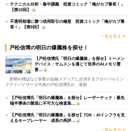
テクニカル分析・集中講義 投資コミック「俺がカブ番長！」
【第10回】
不透明相場に勝つ信用取引の極意 投資コミック「俺がカブ番
長！」【第9回】
一覧を見る
戸松信博の明日の爆騰株を探せ！
【戸松信博氏「明日の爆騰株」を探せ】トーメン
デバイス：サムスンを通じて世界のAIメモリ需
要…
新聞や雑誌など多数の金融メディアに出演するグローバルリン
クアドバイザーズ代表の戸松信博氏が、最新…
【戸松信博氏「明日の爆騰株」を探せ】レーザーテック：最先
端半導体の製造に不可欠な検査装…
【戸松信博氏「明日の爆騰株」を探せ】TDK：AIインフラを支
えるキープレーヤー 成長の再評…
一覧を見る