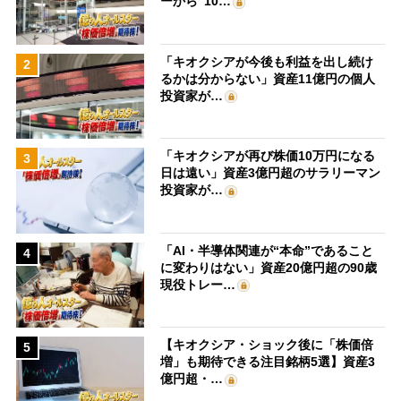
ーから“10…
「キオクシアが今後も利益を出し続け
2
るかは分からない」資産11億円の個人
投資家が…
「キオクシアが再び株価10万円になる
3
日は遠い」資産3億円超のサラリーマン
投資家が…
「AI・半導体関連が“本命”であること
4
に変わりはない」資産20億円超の90歳
現役トレー…
【キオクシア・ショック後に「株価倍
5
増」も期待できる注目銘柄5選】資産3
億円超・…