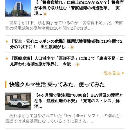
【「警察官離れ」に歯止めはかかるか？】警察庁
が本気で取り組む「警察組織の構造改革」 実
現…
警察庁が目下、頭を悩ませているのが「警察官不足」だ。警察
官の採用試験の受験者数は10年間で2分の1以…
【安全・安心ニッポンの危機】採用試験受験者数は10年間で2
分の1以下に！ 出生数減がも…
【医療崩壊】人口減少で「医師不足」に加えて「患者不足」に
見舞われ地域医療が限界に 今後…
一覧を見る
快適クルマ生活 乗ってみた、使ってみた
【4ヶ月間で受注累計6000台】BEV普及の障壁と
なる「航続距離の不安」「充電のストレス」解
消…
あれほどもてはやされていた「EV（BEV）シフト」の潮流も、
最近では減速基調になっているように見える。…