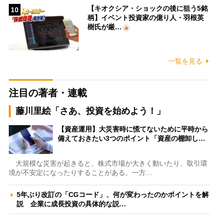
【キオクシア・ショックの後に狙う5銘
10
柄】イベント投資家の億り人・羽根英
樹氏が厳…
一覧を見る
注目の著者・連載
藤川里絵「さあ、投資を始めよう！」
【資産運用】大災害時に慌てないために平時から
備えておきたい3つのポイント「資産の棚卸し…
大規模な災害が起きると、株式市場が大きく動いたり、取引環
境が不安定になったりすることがある。一方…
5年ぶり改訂の「CGコード」、何が変わったのかポイントを解
説 企業に成長投資の具体的な説…