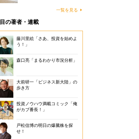
に…
一覧を見る
目の著者・連載
藤川里絵「さあ、投資を始めよ
う！」
森口亮「まるわかり市況分析」
大前研一「ビジネス新大陸」の
歩き方
投資ノウハウ満載コミック「俺
がカブ番長！」
戸松信博の明日の爆騰株を探
せ！