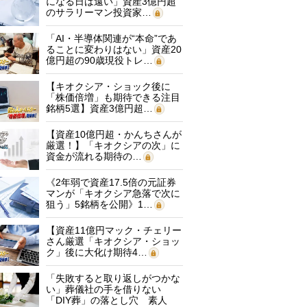
になる日は遠い」資産3億円超
のサラリーマン投資家…
「AI・半導体関連が“本命”であ
ることに変わりはない」資産20
億円超の90歳現役トレ…
【キオクシア・ショック後に
「株価倍増」も期待できる注目
銘柄5選】資産3億円超…
【資産10億円超・かんちさんが
厳選！】「キオクシアの次」に
資金が流れる期待の…
《2年弱で資産17.5倍の元証券
マンが「キオクシア急落で次に
狙う」5銘柄を公開》1…
【資産11億円マック・チェリー
さん厳選「キオクシア・ショッ
ク」後に大化け期待4…
「失敗すると取り返しがつかな
い」葬儀社の手を借りない
「DIY葬」の落とし穴 素人