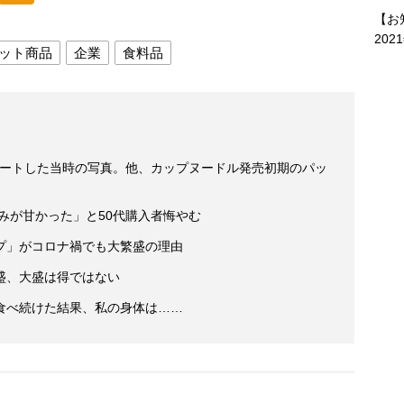
【お
202
ット商品
企業
食料品
スタートした当時の写真。他、カップヌードル発売初期のパッ
読みが甘かった」と50代購入者悔やむ
プ」がコロナ禍でも大繁盛の理由
盛、大盛は得ではない
食べ続けた結果、私の身体は……