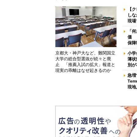
【ク
しな
現場
「何
価 
保障
京都大・神戸大など、難関国立
小学
大学の総合型選抜が続々と廃
薄状
止 「推薦入試の拡大」報道と
別が
現実の乖離はなぜ起きるのか
急増
Te
現地