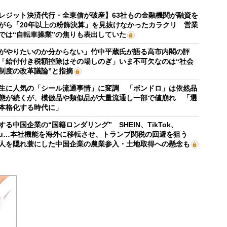
レジット決済代行・全東信が破産】63社もの金融機関が融資を
がら「20年以上の粉飾決算」を見抜けなかったカラクリ 営業
では“自転車操業”の焦りも表出していた
がやりたいのか分からない」竹中平蔵氏が語る高市内閣の評
「給付付き税額控除はその場しのぎ」いま不可欠なのは“社会
制度の改革議論”と指摘
生に人気の「シール流通事情」に変調 「ボンドロ」は依然品
態が続くが、模倣品や類似品が大量流通し一部で値崩れ 「選
本格化する時代に」
する中国企業の“国籍ロンダリング” SHEIN、TikTok、
mu…本社機能を海外に移転させ、トランプ関税の回避を狙う
人を隠れ蓑にした中国企業の農業参入・土地取得への懸念も