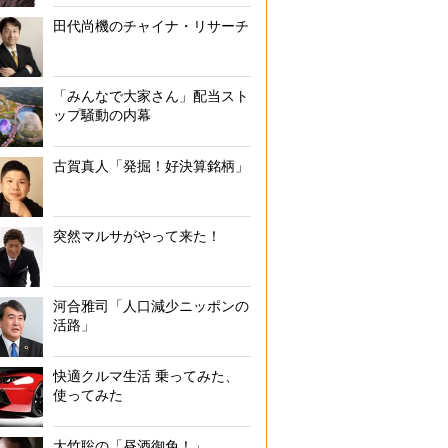
田代尚機のチャイナ・リサーチ
「みんなで大家さん」配当スト
ップ騒動の内幕
古賀真人「発掘！好決算銘柄」
突然マルサがやって来た！
河合雅司「人口減少ニッポンの
活路」
快適クルマ生活 乗ってみた、
使ってみた
大竹聡の「昼酒御免！」