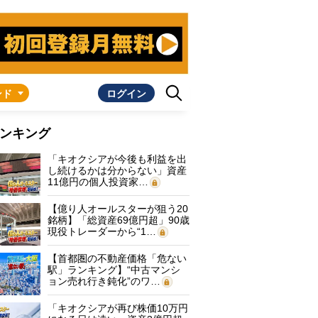
ンド
ログイン
ンキング
「キオクシアが今後も利益を出
し続けるかは分からない」資産
11億円の個人投資家…
【億り人オールスターが狙う20
銘柄】「総資産69億円超」90歳
現役トレーダーから“1…
【首都圏の不動産価格「危ない
駅」ランキング】“中古マンシ
ョン売れ行き鈍化”のワ…
「キオクシアが再び株価10万円