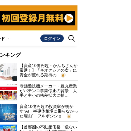
ンド
ログイン
ンキング
【資産10億円超・かんちさんが
厳選！】「キオクシアの次」に
資金が流れる期待の…
老舗遊技機メーカー・豊丸産業
がパチンコ事業停止の背景 大
手と中小の格差拡大に拍…
資産10億円超の投資家が明か
す“AI・半導体相場に乗らなかっ
た理由” フルポジショ…
【首都圏の不動産価格「危ない