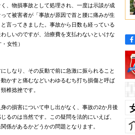
なく、物損事故として処理され、一度は示談が成
なって被害者が「事故が原因で首と腰に痛みが生
」と言ってきました。事故から日数も経っている
疑わしいのですが、治療費を支払わないといけな
才・女性）
にしなり、その反動で前に急激に振られること
を動かすと痛むなどいわゆるむち打ち損傷と呼ば
。頸椎捻挫です。
身の損害について申し出がなく、事故の2か月後
感じるのは当然です。この疑問を法的にいえば、
果関係があるかどうかの問題となります。