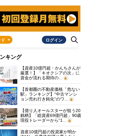
ンド
ログイン
ンキング
【資産10億円超・かんちさんが
厳選！】「キオクシアの次」に
資金が流れる期待の…
【首都圏の不動産価格「危ない
駅」ランキング】“中古マンシ
ョン売れ行き鈍化”のワ…
【億り人オールスターが狙う20
銘柄】「総資産69億円超」90歳
現役トレーダーから“1…
資産10億円超の投資家が明か