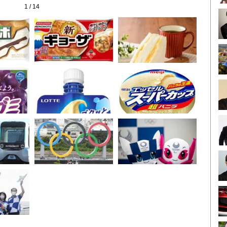
1
/
14