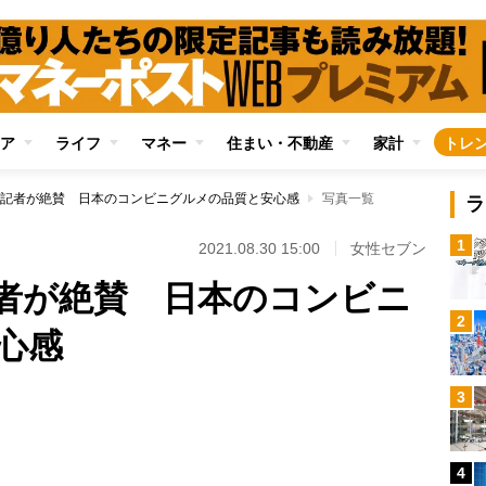
ア
ライフ
マネー
住まい・不動産
家計
トレ
記者が絶賛 日本のコンビニグルメの品質と安心感
写真一覧
ラ
1
2021.08.30 15:00
女性セブン
者が絶賛 日本のコンビニ
2
心感
3
Loaded
:
100.00%
4