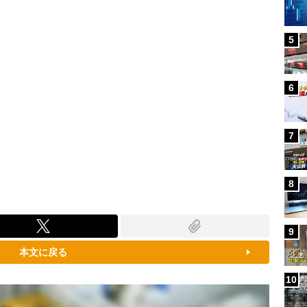
5
6
7
8
9
本文に戻る
10