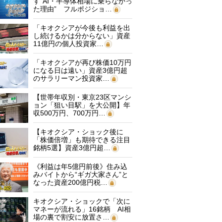
す“AI・半導体相場に乗らなかっ
た理由” フルポジショ…
「キオクシアが今後も利益を出
し続けるかは分からない」資産
11億円の個人投資家…
「キオクシアが再び株価10万円
になる日は遠い」資産3億円超
のサラリーマン投資家…
【世帯年収別・東京23区マンシ
ョン「狙い目駅」を大公開】年
収500万円、700万円…
【キオクシア・ショック後に
「株価倍増」も期待できる注目
銘柄5選】資産3億円超…
《利益は年5億円前後》住み込
みバイトから“ギガ大家さん”と
なった資産200億円税…
キオクシア・ショックで「次に
マネーが流れる」16銘柄 AI相
場の裏で割安に放置さ…