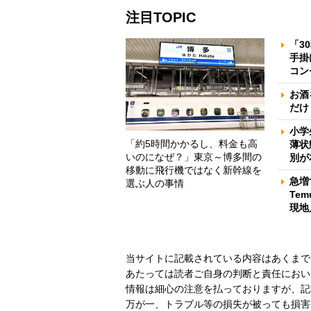
注目TOPIC
「3
手掛
コン
お酒
だけ
小学
「約5時間かかるし、料金も高
薄状
いのになぜ？」東京～博多間の
別が
移動に飛行機ではなく新幹線を
急増
選ぶ人の事情
Te
現地
当サイトに記載されている内容はあくまで
あたっては読者ご自身の判断と責任におい
情報は細心の注意を払っておりますが、記
万が一、トラブル等の損失が被っても損害