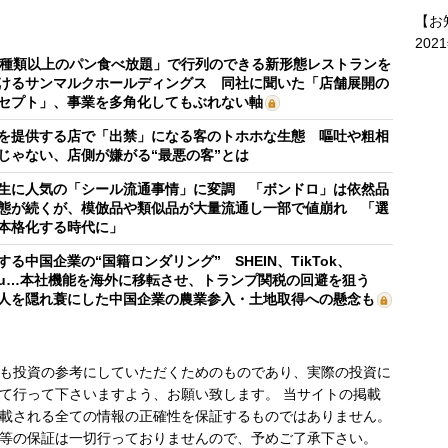
【お
202
0種類以上のパン食べ放題」で行列のできる新形態レストランを
けるサンマルクホールディングス 同社に聞いた「店舗展開の
セプト」、事業を多角化してもぶれない軸
を提供する店で「出禁」になる客のトホホな生態 嘔吐や粗相
じゃない、店側が嫌がる“最悪の客”とは
生に人気の「シール流通事情」に変調 「ボンドロ」は依然品
態が続くが、模倣品や類似品が大量流通し一部で値崩れ 「選
本格化する時代に」
する中国企業の“国籍ロンダリング” SHEIN、TikTok、
mu…本社機能を海外に移転させ、トランプ関税の回避を狙う
人を隠れ蓑にした中国企業の農業参入・土地取得への懸念も
も投資の参考にしていただくためのものであり、実際の投資に
て行って下さいますよう、お願い致します。 当サイトの掲載
載される全ての情報の正確性を保証するものではありません。
等の保証は一切行っておりませんので、予めご了承下さい。