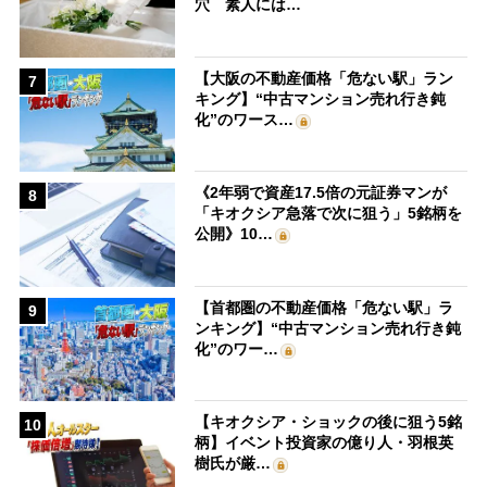
穴 素人には…
【大阪の不動産価格「危ない駅」ラン
7
キング】“中古マンション売れ行き鈍
化”のワース…
《2年弱で資産17.5倍の元証券マンが
8
「キオクシア急落で次に狙う」5銘柄を
公開》10…
【首都圏の不動産価格「危ない駅」ラ
9
ンキング】“中古マンション売れ行き鈍
化”のワー…
【キオクシア・ショックの後に狙う5銘
10
柄】イベント投資家の億り人・羽根英
樹氏が厳…