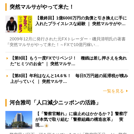
突然マルサがやって来た！
【最終回】1億6000万円の負債と引き換えに手に
入れたプライスレスな経験 ｜ 突然マルサがや…
2009年12月に発行された元FXトレーダー・磯貝清明氏の著書
『突然マルサがやって来た！～FXで10億円稼い…
【第9回】もう一度FXでリベンジ！ 種銭は差し押さえを免れ
た”ヒミツのお金” ｜ 突然マルサ…
【第8回】年利はなんと14.6％！ 毎日5万円超の延滞税が積み
上がっていく ｜ 突然マルサ…
一覧を見る
河合雅司「人口減少ニッポンの活路」
【「警察官離れ」に歯止めはかかるか？】警察庁
が本気で取り組む「警察組織の構造改革」 実
現…