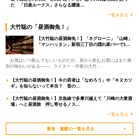
た 「日産ルークス」さらなる躍進…
一覧を見る
大竹聡の「昼酒御免！」
【大竹聡の昼酒御免！】「ネグローニ」「山崎」
「マンハッタン」新宿三丁目の隠れ家バーで1…
お酒はいつ飲んでもいいものだが、昼から飲むお酒にはまた格
別の味わいがある――。ライター・作家の大竹…
【大竹聡の昼酒御免！】今の若者は「なめろう」や「キヌカツ
ギ」を知らないって本当？ 昔の…
【大竹聡の昼酒御免！】京急線で多摩川越えて「川崎の大衆酒
場」へと昼酒旅 押し寄せるノス…
一覧を見る
著者・連載の一覧を見る