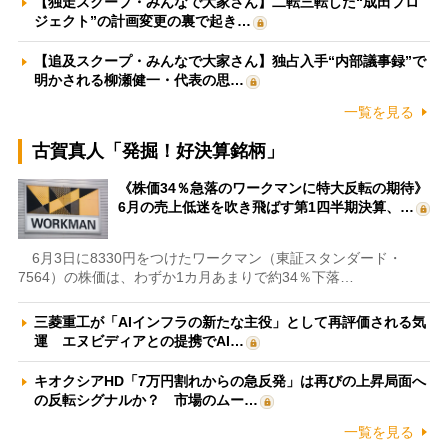
【独走スクープ・みんなで大家さん】二転三転した“成田プロ
ジェクト”の計画変更の裏で起き…
【追及スクープ・みんなで大家さん】独占入手“内部議事録”で
明かされる柳瀬健一・代表の思…
一覧を見る
古賀真人「発掘！好決算銘柄」
《株価34％急落のワークマンに特大反転の期待》
6月の売上低迷を吹き飛ばす第1四半期決算、…
6月3日に8330円をつけたワークマン（東証スタンダード・
7564）の株価は、わずか1カ月あまりで約34％下落…
三菱重工が「AIインフラの新たな主役」として再評価される気
運 エヌビディアとの提携でAI…
キオクシアHD「7万円割れからの急反発」は再びの上昇局面へ
の反転シグナルか？ 市場のムー…
一覧を見る