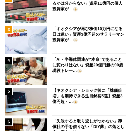
るかは分からない」資産11億円の個人
投資家が…
「キオクシアが再び株価10万円になる
3
日は遠い」資産3億円超のサラリーマン
投資家が…
「AI・半導体関連が“本命”であること
4
に変わりはない」資産20億円超の90歳
現役トレー…
【キオクシア・ショック後に「株価倍
5
増」も期待できる注目銘柄5選】資産3
億円超・…
「失敗すると取り返しがつかない」葬
6
儀社の手を借りない「DIY葬」の落とし