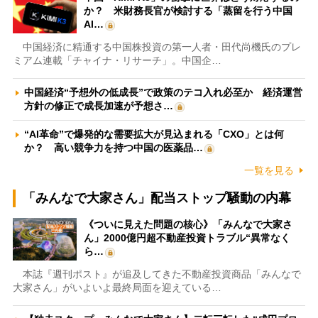
か？ 米財務長官が検討する「蒸留を行う中国
AI…
中国経済に精通する中国株投資の第一人者・田代尚機氏のプレ
ミアム連載「チャイナ・リサーチ」。中国企…
中国経済“予想外の低成長”で政策のテコ入れ必至か 経済運営
方針の修正で成長加速が予想さ…
“AI革命”で爆発的な需要拡大が見込まれる「CXO」とは何
か？ 高い競争力を持つ中国の医薬品…
一覧を見る
「みんなで大家さん」配当ストップ騒動の内幕
《ついに見えた問題の核心》「みんなで大家さ
ん」2000億円超不動産投資トラブル“異常なく
ら…
本誌『週刊ポスト』が追及してきた不動産投資商品「みんなで
大家さん」がいよいよ最終局面を迎えている…