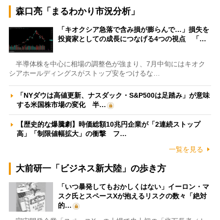
森口亮「まるわかり市況分析」
「キオクシア急落で含み損が膨らんで…」損失を
投資家としての成長につなげる4つの視点 「…
半導体株を中心に相場の調整色が強まり、7月中旬にはキオク
シアホールディングスがストップ安をつけるな…
「NYダウは高値更新、ナスダック・S&P500は足踏み」が意味
する米国株市場の変化 半…
【歴史的な爆騰劇】時価総額10兆円企業が「2連続ストップ
高」「制限値幅拡大」の衝撃 フ…
一覧を見る
大前研一「ビジネス新大陸」の歩き方
「いつ暴発してもおかしくはない」イーロン・マ
スク氏とスペースXが抱えるリスクの数々「絶対
的…