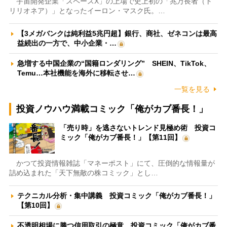
宇宙開発企業「スペースX」の上場で史上初の「兆万長者（ト
リリオネア）」となったイーロン・マスク氏。…
【3メガバンクは純利益5兆円超】銀行、商社、ゼネコンは最高
益続出の一方で、中小企業・…
急増する中国企業の“国籍ロンダリング” SHEIN、TikTok、
Temu…本社機能を海外に移転させ…
一覧を見る
投資ノウハウ満載コミック「俺がカブ番長！」
「売り時」を逃さないトレンド見極め術 投資コ
ミック「俺がカブ番長！」【第11回】
かつて投資情報雑誌「マネーポスト」にて、圧倒的な情報量が
詰め込まれた「天下無敵の株コミック」とし…
テクニカル分析・集中講義 投資コミック「俺がカブ番長！」
【第10回】
不透明相場に勝つ信用取引の極意 投資コミック「俺がカブ番