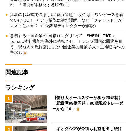
れ 「選別が本格化する時代に」
猛暑のお葬式で悩ましい“喪服問題” 女性は「ワンピースを着
ていけばOK」という俗説に潜む誤解、なぜ「ジャケット」が
マストなのか？《1級葬祭ディレクターが解説》
急増する中国企業の“国籍ロンダリング” SHEIN、TikTok、
Temu…本社機能を海外に移転させ、トランプ関税の回避を狙
う 現地人を隠れ蓑にした中国企業の農業参入・土地取得への
懸念も
関連記事
ランキング
【億り人オールスターが狙う20銘柄】
1
「総資産69億円超」90歳現役トレーダ
ーから“10…
「キオクシアが今後も利益を出し続け
2