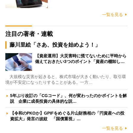
一覧を見る
注目の著者・連載
藤川里絵「さあ、投資を始めよう！」
【資産運用】大災害時に慌てないために平時から
備えておきたい3つのポイント「資産の棚卸し…
大規模な災害が起きると、株式市場が大きく動いたり、取引環
境が不安定になったりすることがある。一方…
5年ぶり改訂の「CGコード」、何が変わったのかポイントを解
説 企業に成長投資の具体的な説…
【令和のPKOか】GPIFをめぐる片山財務相の「円資産への投
資拡大」発言の波紋 「国債重視」…
一覧を見る