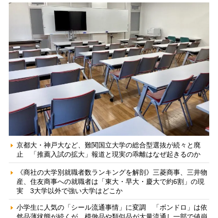
京都大・神戸大など、難関国立大学の総合型選抜が続々と廃
止 「推薦入試の拡大」報道と現実の乖離はなぜ起きるのか
《商社の大学別就職者数ランキングを解剖》三菱商事、三井物
産、住友商事への就職者は「東大・早大・慶大で約6割」の現
実 3大学以外で強い大学はどこか
小学生に人気の「シール流通事情」に変調 「ボンドロ」は依
然品薄状態が続くが、模倣品や類似品が大量流通し一部で値崩