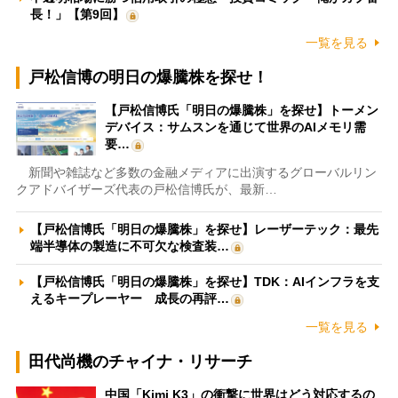
長！」【第9回】
一覧を見る
戸松信博の明日の爆騰株を探せ！
【戸松信博氏「明日の爆騰株」を探せ】トーメン
デバイス：サムスンを通じて世界のAIメモリ需
要…
新聞や雑誌など多数の金融メディアに出演するグローバルリン
クアドバイザーズ代表の戸松信博氏が、最新…
【戸松信博氏「明日の爆騰株」を探せ】レーザーテック：最先
端半導体の製造に不可欠な検査装…
【戸松信博氏「明日の爆騰株」を探せ】TDK：AIインフラを支
えるキープレーヤー 成長の再評…
一覧を見る
田代尚機のチャイナ・リサーチ
中国「Kimi K3」の衝撃に世界はどう対応するの