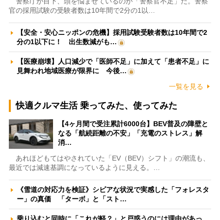
警察庁が目下、頭を悩ませているのが「警察官不足」だ。警察
官の採用試験の受験者数は10年間で2分の1以…
【安全・安心ニッポンの危機】採用試験受験者数は10年間で2
分の1以下に！ 出生数減がも…
【医療崩壊】人口減少で「医師不足」に加えて「患者不足」に
見舞われ地域医療が限界に 今後…
一覧を見る
快適クルマ生活 乗ってみた、使ってみた
【4ヶ月間で受注累計6000台】BEV普及の障壁と
なる「航続距離の不安」「充電のストレス」解
消…
あれほどもてはやされていた「EV（BEV）シフト」の潮流も、
最近では減速基調になっているように見える。…
《雪道の対応力を検証》シビアな状況で実感した「フォレスタ
ー」の真価 「ターボ」と「スト…
乗り込むと同時に「これが軽？」と戸惑うのには理由があっ