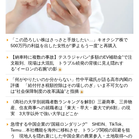
「この恐ろしい株はさっさと手放したい…」キオクシア株で
500万円の利益を出した女性が“夢よもう一度”と再購入
【納車時に複数の事故】テスラジャパン“多額のEV補助金”で注
文殺到、現場は大混乱 トラブル続発の背後に見え隠れす
る“イーロンの右腕”の影
「何がやりたいのか分からない」竹中平蔵氏が語る高市内閣の
評価 「給付付き税額控除はその場しのぎ」いま不可欠なの
は“社会保障制度の改革議論”と指摘
《商社の大学別就職者数ランキングを解剖》三菱商事、三井物
産、住友商事への就職者は「東大・早大・慶大で約6割」の現
実 3大学以外で強い大学はどこか
急増する中国企業の“国籍ロンダリング” SHEIN、TikTok、
Temu…本社機能を海外に移転させ、トランプ関税の回避を狙
う 現地人を隠れ蓑にした中国企業の農業参入・土地取得への