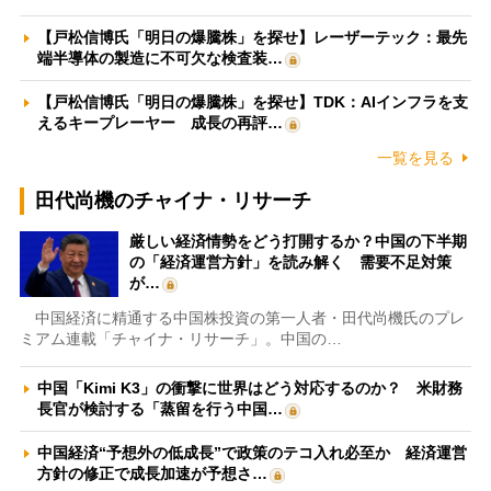
【戸松信博氏「明日の爆騰株」を探せ】レーザーテック：最先
端半導体の製造に不可欠な検査装…
【戸松信博氏「明日の爆騰株」を探せ】TDK：AIインフラを支
えるキープレーヤー 成長の再評…
一覧を見る
田代尚機のチャイナ・リサーチ
厳しい経済情勢をどう打開するか？中国の下半期
の「経済運営方針」を読み解く 需要不足対策
が…
中国経済に精通する中国株投資の第一人者・田代尚機氏のプレ
ミアム連載「チャイナ・リサーチ」。中国の…
中国「Kimi K3」の衝撃に世界はどう対応するのか？ 米財務
長官が検討する「蒸留を行う中国…
中国経済“予想外の低成長”で政策のテコ入れ必至か 経済運営
方針の修正で成長加速が予想さ…