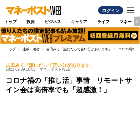
ログイン
トップ
投資
ビジネス
キャリア
ライフ
マネー
トップ
連載・著者
吉田みく「誰にだって言い分があります」
コロナ禍の「
吉田みく「誰にだって言い分があります」
2021.09.09 16:00
マネーポストWEB
コロナ禍の「推し活」事情 リモートサ
イン会は高倍率でも「超感激！」
Loaded
:
89.01%
/
Unmute