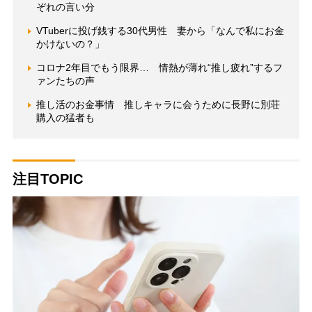
ぞれの言い分
VTuberに投げ銭する30代男性 妻から「なんで私にお金
かけないの？」
コロナ2年目でもう限界… 情熱が薄れ“推し疲れ”するフ
ァンたちの声
推し活のお金事情 推しキャラに会うために長野に別荘
購入の猛者も
注目TOPIC