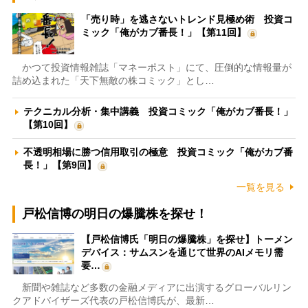
「売り時」を逃さないトレンド見極め術 投資コ
ミック「俺がカブ番長！」【第11回】
かつて投資情報雑誌「マネーポスト」にて、圧倒的な情報量が
詰め込まれた「天下無敵の株コミック」とし…
テクニカル分析・集中講義 投資コミック「俺がカブ番長！」
【第10回】
不透明相場に勝つ信用取引の極意 投資コミック「俺がカブ番
長！」【第9回】
一覧を見る
戸松信博の明日の爆騰株を探せ！
【戸松信博氏「明日の爆騰株」を探せ】トーメン
デバイス：サムスンを通じて世界のAIメモリ需
要…
新聞や雑誌など多数の金融メディアに出演するグローバルリン
クアドバイザーズ代表の戸松信博氏が、最新…