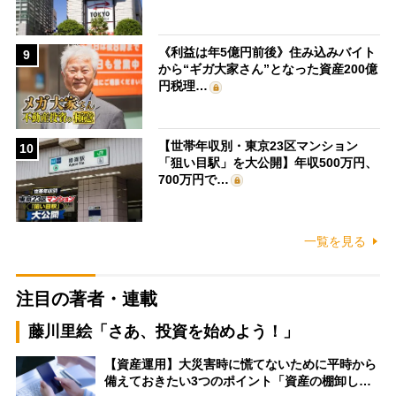
《利益は年5億円前後》住み込みバイト
9
から“ギガ大家さん”となった資産200億
円税理…
【世帯年収別・東京23区マンション
10
「狙い目駅」を大公開】年収500万円、
700万円で…
一覧を見る
注目の著者・連載
藤川里絵「さあ、投資を始めよう！」
【資産運用】大災害時に慌てないために平時から
備えておきたい3つのポイント「資産の棚卸し…