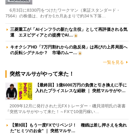
6月3日に8330円をつけたワークマン（東証スタンダード・
7564）の株価は、わずか1カ月あまりで約34％下落…
三菱重工が「AIインフラの新たな主役」として再評価される気
運 エヌビディアとの提携でAI…
キオクシアHD「7万円割れからの急反発」は再びの上昇局面へ
の反転シグナルか？ 市場のムー…
一覧を見る
突然マルサがやって来た！
【最終回】1億6000万円の負債と引き換えに手に
入れたプライスレスな経験 ｜ 突然マルサがや…
2009年12月に発行された元FXトレーダー・磯貝清明氏の著書
『突然マルサがやって来た！～FXで10億円稼い…
【第9回】もう一度FXでリベンジ！ 種銭は差し押さえを免れ
た”ヒミツのお金” ｜ 突然マルサ…