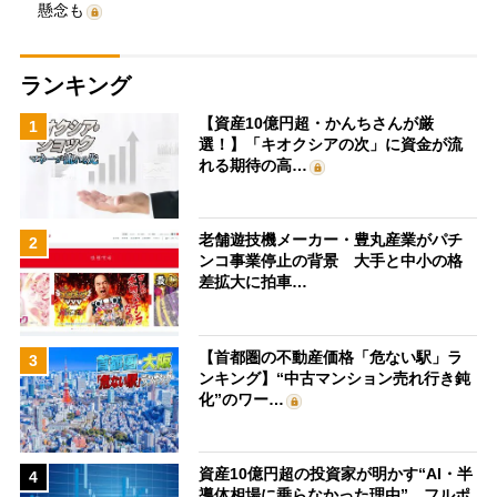
懸念も
ランキング
【資産10億円超・かんちさんが厳
1
選！】「キオクシアの次」に資金が流
れる期待の高…
老舗遊技機メーカー・豊丸産業がパチ
2
ンコ事業停止の背景 大手と中小の格
差拡大に拍車…
【首都圏の不動産価格「危ない駅」ラ
3
ンキング】“中古マンション売れ行き鈍
化”のワー…
資産10億円超の投資家が明かす“AI・半
4
導体相場に乗らなかった理由” フルポ