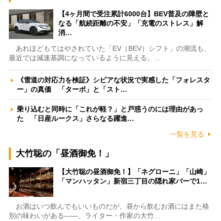
【4ヶ月間で受注累計6000台】BEV普及の障壁と
なる「航続距離の不安」「充電のストレス」解
消…
あれほどもてはやされていた「EV（BEV）シフト」の潮流も、
最近では減速基調になっているように見える。…
《雪道の対応力を検証》シビアな状況で実感した「フォレスタ
ー」の真価 「ターボ」と「スト…
乗り込むと同時に「これが軽？」と戸惑うのには理由があっ
た 「日産ルークス」さらなる躍進…
一覧を見る
大竹聡の「昼酒御免！」
【大竹聡の昼酒御免！】「ネグローニ」「山崎」
「マンハッタン」新宿三丁目の隠れ家バーで1…
お酒はいつ飲んでもいいものだが、昼から飲むお酒にはまた格
別の味わいがある――。ライター・作家の大竹…