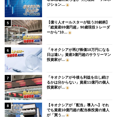
ジション…
【億り人オールスターが狙う20銘柄】
5
「総資産69億円超」90歳現役トレーダ
ーから“10…
「キオクシアが再び株価10万円になる
6
日は遠い」資産3億円超のサラリーマン
投資家が…
「キオクシアが今後も利益を出し続け
7
るかは分からない」資産11億円の個人
投資家が…
【キオクシアが「配当」導入へ】それ
8
でも資産10億円超の配当株投資の達人
が「買う…