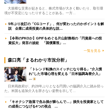
大規模な災害が起きると、株式市場が大きく動いたり、取引環
境が不安定になったりすることがある。一方…
5年ぶり改訂の「CGコード」、何が変わったのかポイントを解
説 企業に成長投資の具体的な説…
【令和のPKOか】GPIFをめぐる片山財務相の「円資産への投
資拡大」発言の波紋 「国債重視」…
一覧を見る
森口亮「まるわかり市況分析」
「トレンド転換のスイッチになり得る」“介入慣
れ”した市場心理を変える「日米協調為替介入」
…
日米両政府が、約28年ぶりとなる円買いの協調介入に踏み切っ
た。米国も追加介入を辞さない姿勢を示して…
「キオクシア急落で含み損が膨らんで…」損失を投資家として
の成長につなげる4つの視点 …