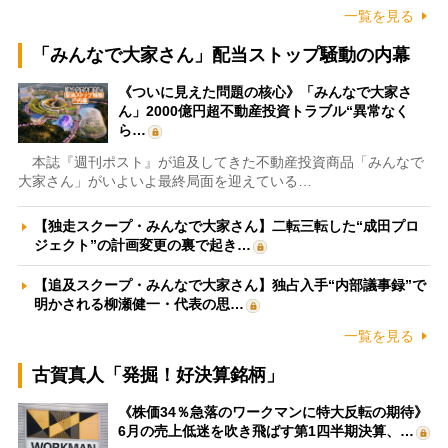
一覧を見る
「みんなで大家さん」配当ストップ騒動の内幕
《ついに見えた問題の核心》「みんなで大家さ
ん」2000億円超不動産投資トラブル“異常なく
ら…
本誌『週刊ポスト』が追及してきた不動産投資商品「みんなで
大家さん」がいよいよ最終局面を迎えている…
【独走スクープ・みんなで大家さん】二転三転した“成田プロ
ジェクト”の計画変更の裏で起き…
【追及スクープ・みんなで大家さん】独占入手“内部議事録”で
明かされる柳瀬健一・代表の思…
一覧を見る
古賀真人「発掘！好決算銘柄」
《株価34％急落のワークマンに特大反転の期待》
6月の売上低迷を吹き飛ばす第1四半期決算、…