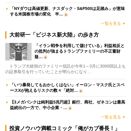
「NYダウは高値更新、ナスダック・S&P500は足踏み」が意味
する米国株市場の変化 半…
一覧を見る
大前研一「ビジネス新大陸」の歩き方
「イラン戦争を利用して儲けている」利益相反と
の批判が強まるトランプファミリーの不正蓄財
疑…
トランプ大統領のファミリー信託が今年1～3月に3000回以上も
の証券取引を行っていたことが明らかになり…
「いつ暴発してもおかしくはない」イーロン・マスク氏とスペ
ースXが抱えるリスクの数々「絶対…
【3メガバンクは純利益5兆円超】銀行、商社、ゼネコンは最高
益続出の一方で、中小企業・…
一覧を見る
投資ノウハウ満載コミック「俺がカブ番長！」