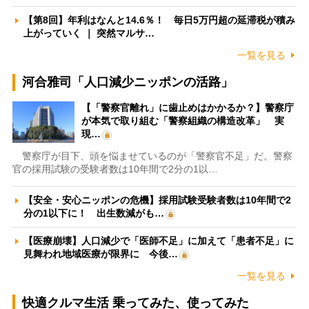
【第8回】年利はなんと14.6％！ 毎日5万円超の延滞税が積み
上がっていく ｜ 突然マルサ…
一覧を見る
河合雅司「人口減少ニッポンの活路」
【「警察官離れ」に歯止めはかかるか？】警察庁
が本気で取り組む「警察組織の構造改革」 実
現…
警察庁が目下、頭を悩ませているのが「警察官不足」だ。警察
官の採用試験の受験者数は10年間で2分の1以…
【安全・安心ニッポンの危機】採用試験受験者数は10年間で2
分の1以下に！ 出生数減がも…
【医療崩壊】人口減少で「医師不足」に加えて「患者不足」に
見舞われ地域医療が限界に 今後…
一覧を見る
快適クルマ生活 乗ってみた、使ってみた