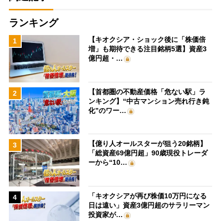
ランキング
【キオクシア・ショック後に「株価倍
1
増」も期待できる注目銘柄5選】資産3
億円超・…
【首都圏の不動産価格「危ない駅」ラ
2
ンキング】“中古マンション売れ行き鈍
化”のワー…
【億り人オールスターが狙う20銘柄】
3
「総資産69億円超」90歳現役トレーダ
ーから“10…
「キオクシアが再び株価10万円になる
4
日は遠い」資産3億円超のサラリーマン
投資家が…