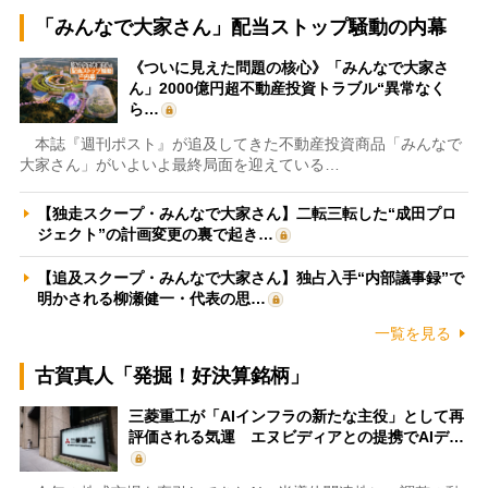
「みんなで大家さん」配当ストップ騒動の内幕
《ついに見えた問題の核心》「みんなで大家さ
ん」2000億円超不動産投資トラブル“異常なく
ら…
本誌『週刊ポスト』が追及してきた不動産投資商品「みんなで
大家さん」がいよいよ最終局面を迎えている…
【独走スクープ・みんなで大家さん】二転三転した“成田プロ
ジェクト”の計画変更の裏で起き…
【追及スクープ・みんなで大家さん】独占入手“内部議事録”で
明かされる柳瀬健一・代表の思…
一覧を見る
古賀真人「発掘！好決算銘柄」
三菱重工が「AIインフラの新たな主役」として再
評価される気運 エヌビディアとの提携でAIデ…