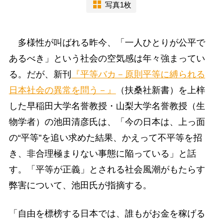
写真1枚
多様性が叫ばれる昨今、「一人ひとりが公平で
あるべき」という社会の空気感は年々強まってい
る。だが、新刊
『平等バカ－原則平等に縛られる
日本社会の異常を問う－』
（扶桑社新書）を上梓
した早稲田大学名誉教授・山梨大学名誉教授（生
物学者）の池田清彦氏は、「今の日本は、上っ面
の“平等”を追い求めた結果、かえって不平等を招
き、非合理極まりない事態に陥っている」と話
す。「平等が正義」とされる社会風潮がもたらす
弊害について、池田氏が指摘する。
「自由を標榜する日本では、誰もがお金を稼げる