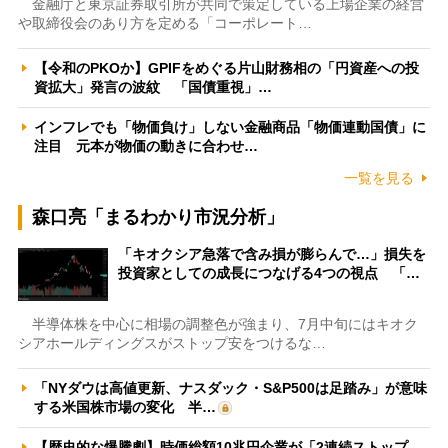
金融庁と東京証券取引所が共同で策定している上場企業の経営
や取締役会のあり方を定める「コーポレート…
【令和のPKOか】GPIFをめぐる片山財務相の「円資産への投
資拡大」発言の波紋 「国債重視」…
インフレでも「物価負け」しない金融商品「物価連動国債」に
注目 元本が物価の動きに合わせ…
一覧を見る
森口亮「まるわかり市況分析」
「キオクシア急落で含み損が膨らんで…」損失を
投資家としての成長につなげる4つの視点 「…
半導体株を中心に相場の調整色が強まり、7月中旬にはキオク
シアホールディングスがストップ安をつけるな…
「NYダウは高値更新、ナスダック・S&P500は足踏み」が意味
する米国株市場の変化 半…
【歴史的な爆騰劇】時価総額10兆円企業が「2連続ストップ