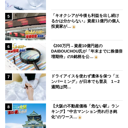
「キオクシアが今後も利益を出し続け
5
るかは分からない」資産11億円の個人
投資家が…
《200万円→資産10億円超の
6
DAIBOUCHOU氏が「年末までに株価倍
増期待」の5銘柄を公…
ドライアイスを使わず遺体を保つ「エ
7
ンバーミング」が日本でも普及 1～2
週間は問…
【大阪の不動産価格「危ない駅」ラン
8
キング】“中古マンション売れ行き鈍
化”のワース…