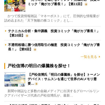
ミック「俺がカブ番長！」【第11回】
かつて投資情報雑誌「マネーポスト」にて、圧倒的な情報量が
詰め込まれた「天下無敵の株コミック」とし…
テクニカル分析・集中講義 投資コミック「俺がカブ番長！」
【第10回】
不透明相場に勝つ信用取引の極意 投資コミック「俺がカブ番
長！」【第9回】
一覧を見る
戸松信博の明日の爆騰株を探せ！
【戸松信博氏「明日の爆騰株」を探せ】トーメン
デバイス：サムスンを通じて世界のAIメモリ需
要…
新聞や雑誌など多数の金融メディアに出演するグローバルリン
クアドバイザーズ代表の戸松信博氏が、最新…