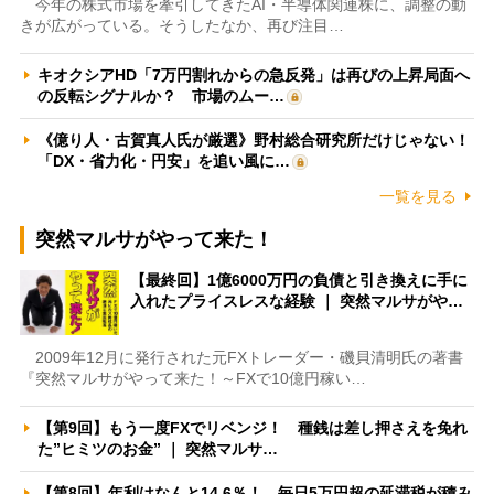
今年の株式市場を牽引してきたAI・半導体関連株に、調整の動
きが広がっている。そうしたなか、再び注目…
キオクシアHD「7万円割れからの急反発」は再びの上昇局面へ
の反転シグナルか？ 市場のムー…
《億り人・古賀真人氏が厳選》野村総合研究所だけじゃない！
「DX・省力化・円安」を追い風に…
一覧を見る
突然マルサがやって来た！
【最終回】1億6000万円の負債と引き換えに手に
入れたプライスレスな経験 ｜ 突然マルサがや…
2009年12月に発行された元FXトレーダー・磯貝清明氏の著書
『突然マルサがやって来た！～FXで10億円稼い…
【第9回】もう一度FXでリベンジ！ 種銭は差し押さえを免れ
た”ヒミツのお金” ｜ 突然マルサ…
【第8回】年利はなんと14.6％！ 毎日5万円超の延滞税が積み