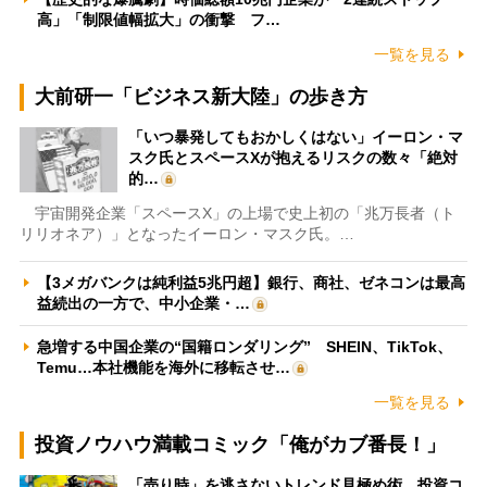
高」「制限値幅拡大」の衝撃 フ…
一覧を見る
大前研一「ビジネス新大陸」の歩き方
「いつ暴発してもおかしくはない」イーロン・マ
スク氏とスペースXが抱えるリスクの数々「絶対
的…
宇宙開発企業「スペースX」の上場で史上初の「兆万長者（ト
リリオネア）」となったイーロン・マスク氏。…
【3メガバンクは純利益5兆円超】銀行、商社、ゼネコンは最高
益続出の一方で、中小企業・…
急増する中国企業の“国籍ロンダリング” SHEIN、TikTok、
Temu…本社機能を海外に移転させ…
一覧を見る
投資ノウハウ満載コミック「俺がカブ番長！」
「売り時」を逃さないトレンド見極め術 投資コ