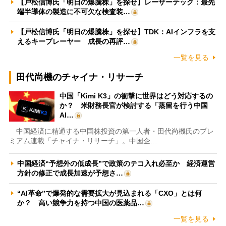
【戸松信博氏「明日の爆騰株」を探せ】レーザーテック：最先
端半導体の製造に不可欠な検査装…
【戸松信博氏「明日の爆騰株」を探せ】TDK：AIインフラを支
えるキープレーヤー 成長の再評…
一覧を見る
田代尚機のチャイナ・リサーチ
中国「Kimi K3」の衝撃に世界はどう対応するの
か？ 米財務長官が検討する「蒸留を行う中国
AI…
中国経済に精通する中国株投資の第一人者・田代尚機氏のプレ
ミアム連載「チャイナ・リサーチ」。中国企…
中国経済“予想外の低成長”で政策のテコ入れ必至か 経済運営
方針の修正で成長加速が予想さ…
“AI革命”で爆発的な需要拡大が見込まれる「CXO」とは何
か？ 高い競争力を持つ中国の医薬品…
一覧を見る