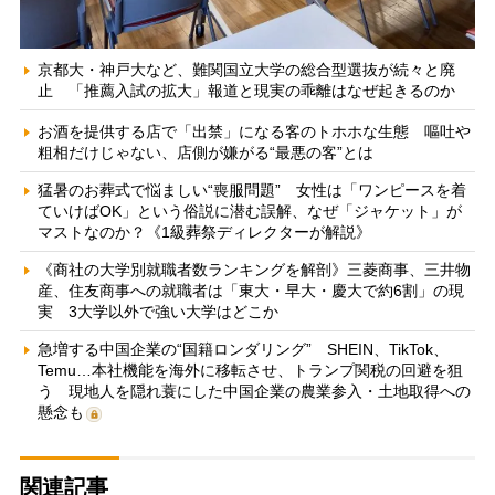
京都大・神戸大など、難関国立大学の総合型選抜が続々と廃
止 「推薦入試の拡大」報道と現実の乖離はなぜ起きるのか
お酒を提供する店で「出禁」になる客のトホホな生態 嘔吐や
粗相だけじゃない、店側が嫌がる“最悪の客”とは
猛暑のお葬式で悩ましい“喪服問題” 女性は「ワンピースを着
ていけばOK」という俗説に潜む誤解、なぜ「ジャケット」が
マストなのか？《1級葬祭ディレクターが解説》
《商社の大学別就職者数ランキングを解剖》三菱商事、三井物
産、住友商事への就職者は「東大・早大・慶大で約6割」の現
実 3大学以外で強い大学はどこか
急増する中国企業の“国籍ロンダリング” SHEIN、TikTok、
Temu…本社機能を海外に移転させ、トランプ関税の回避を狙
う 現地人を隠れ蓑にした中国企業の農業参入・土地取得への
懸念も
関連記事