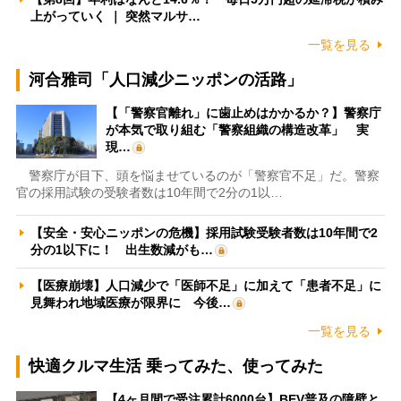
上がっていく ｜ 突然マルサ…
一覧を見る
河合雅司「人口減少ニッポンの活路」
【「警察官離れ」に歯止めはかかるか？】警察庁
が本気で取り組む「警察組織の構造改革」 実
現…
警察庁が目下、頭を悩ませているのが「警察官不足」だ。警察
官の採用試験の受験者数は10年間で2分の1以…
【安全・安心ニッポンの危機】採用試験受験者数は10年間で2
分の1以下に！ 出生数減がも…
【医療崩壊】人口減少で「医師不足」に加えて「患者不足」に
見舞われ地域医療が限界に 今後…
一覧を見る
快適クルマ生活 乗ってみた、使ってみた
【4ヶ月間で受注累計6000台】BEV普及の障壁と