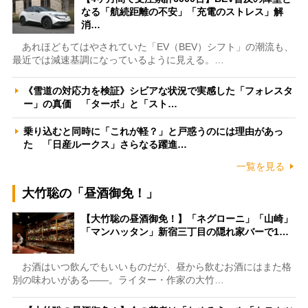
なる「航続距離の不安」「充電のストレス」解
消…
あれほどもてはやされていた「EV（BEV）シフト」の潮流も、
最近では減速基調になっているように見える。…
《雪道の対応力を検証》シビアな状況で実感した「フォレスタ
ー」の真価 「ターボ」と「スト…
乗り込むと同時に「これが軽？」と戸惑うのには理由があっ
た 「日産ルークス」さらなる躍進…
一覧を見る
大竹聡の「昼酒御免！」
【大竹聡の昼酒御免！】「ネグローニ」「山崎」
「マンハッタン」新宿三丁目の隠れ家バーで1…
お酒はいつ飲んでもいいものだが、昼から飲むお酒にはまた格
別の味わいがある――。ライター・作家の大竹…