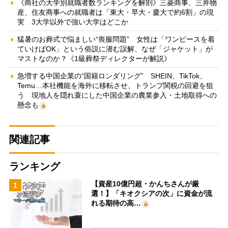
《商社の大学別就職者数ランキングを解剖》三菱商事、三井物
産、住友商事への就職者は「東大・早大・慶大で約6割」の現
実 3大学以外で強い大学はどこか
猛暑のお葬式で悩ましい“喪服問題” 女性は「ワンピースを着
ていけばOK」という俗説に潜む誤解、なぜ「ジャケット」が
マストなのか？《1級葬祭ディレクターが解説》
急増する中国企業の“国籍ロンダリング” SHEIN、TikTok、
Temu…本社機能を海外に移転させ、トランプ関税の回避を狙
う 現地人を隠れ蓑にした中国企業の農業参入・土地取得への
懸念も
関連記事
ランキング
【資産10億円超・かんちさんが厳
1
選！】「キオクシアの次」に資金が流
れる期待の高…