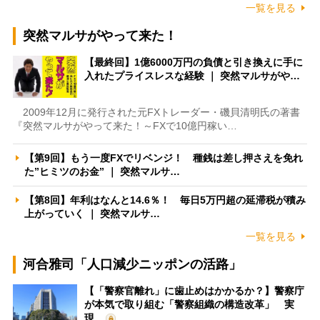
一覧を見る
突然マルサがやって来た！
【最終回】1億6000万円の負債と引き換えに手に
入れたプライスレスな経験 ｜ 突然マルサがや…
2009年12月に発行された元FXトレーダー・磯貝清明氏の著書
『突然マルサがやって来た！～FXで10億円稼い…
【第9回】もう一度FXでリベンジ！ 種銭は差し押さえを免れ
た”ヒミツのお金” ｜ 突然マルサ…
【第8回】年利はなんと14.6％！ 毎日5万円超の延滞税が積み
上がっていく ｜ 突然マルサ…
一覧を見る
河合雅司「人口減少ニッポンの活路」
【「警察官離れ」に歯止めはかかるか？】警察庁
が本気で取り組む「警察組織の構造改革」 実
現…