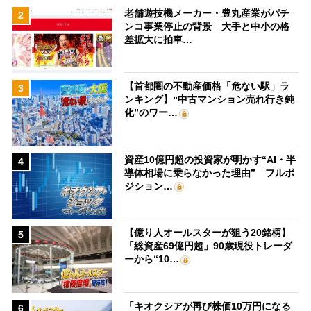
老舗遊技機メーカー・豊丸産業がパチ
2
ンコ事業停止の背景 大手と中小の格
差拡大に拍車…
【首都圏の不動産価格「危ない駅」ラ
3
ンキング】“中古マンション売れ行き鈍
化”のワー…
資産10億円超の投資家が明かす“AI・半
4
導体相場に乗らなかった理由” フルポ
ジション…
【億り人オールスターが狙う20銘柄】
5
「総資産69億円超」90歳現役トレーダ
ーから“10…
「キオクシアが再び株価10万円になる
6