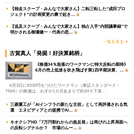
【独走スクープ・みんなで大家さん】二転三転した“成田プロ
ジェクト”の計画変更の裏で起き…
【追及スクープ・みんなで大家さん】独占入手“内部議事録”で
明かされる柳瀬健一・代表の思…
一覧を見る
古賀真人「発掘！好決算銘柄」
《株価34％急落のワークマンに特大反転の期待》
6月の売上低迷を吹き飛ばす第1四半期決算、…
6月3日に8330円をつけたワークマン（東証スタンダード・
7564）の株価は、わずか1カ月あまりで約34％下落…
三菱重工が「AIインフラの新たな主役」として再評価される気
運 エヌビディアとの提携でAI…
キオクシアHD「7万円割れからの急反発」は再びの上昇局面へ
の反転シグナルか？ 市場のムー…