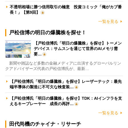
不透明相場に勝つ信用取引の極意 投資コミック「俺がカブ番
長！」【第9回】
一覧を見る
戸松信博の明日の爆騰株を探せ！
【戸松信博氏「明日の爆騰株」を探せ】トーメン
デバイス：サムスンを通じて世界のAIメモリ需
要…
新聞や雑誌など多数の金融メディアに出演するグローバルリン
クアドバイザーズ代表の戸松信博氏が、最新…
【戸松信博氏「明日の爆騰株」を探せ】レーザーテック：最先
端半導体の製造に不可欠な検査装…
【戸松信博氏「明日の爆騰株」を探せ】TDK：AIインフラを支
えるキープレーヤー 成長の再評…
一覧を見る
田代尚機のチャイナ・リサーチ