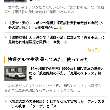
警察庁が目下、頭を悩ませているのが「警察官不足」だ。警察
官の採用試験の受験者数は10年間で2分の1以…
【安全・安心ニッポンの危機】採用試験受験者数は10年間で2
分の1以下に！ 出生数減がも…
【医療崩壊】人口減少で「医師不足」に加えて「患者不足」に
見舞われ地域医療が限界に 今後…
一覧を見る
快適クルマ生活 乗ってみた、使ってみた
【4ヶ月間で受注累計6000台】BEV普及の障壁と
なる「航続距離の不安」「充電のストレス」解
消…
あれほどもてはやされていた「EV（BEV）シフト」の潮流も、
最近では減速基調になっているように見える。…
《雪道の対応力を検証》シビアな状況で実感した「フォレスタ
ー」の真価 「ターボ」と「スト…