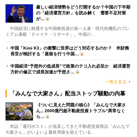
厳しい経済情勢をどう打開するか？中国の下半期
の「経済運営方針」を読み解く 需要不足対策
が…
中国経済に精通する中国株投資の第一人者・田代尚機氏のプレ
ミアム連載「チャイナ・リサーチ」。中国の…
中国「Kimi K3」の衝撃に世界はどう対応するのか？ 米財務
長官が検討する「蒸留を行う中国…
中国経済“予想外の低成長”で政策のテコ入れ必至か 経済運営
方針の修正で成長加速が予想さ…
一覧を見る
「みんなで大家さん」配当ストップ騒動の内幕
《ついに見えた問題の核心》「みんなで大家さ
ん」2000億円超不動産投資トラブル“異常なく
ら…
本誌『週刊ポスト』が追及してきた不動産投資商品「みんなで
大家さん」がいよいよ最終局面を迎えている…