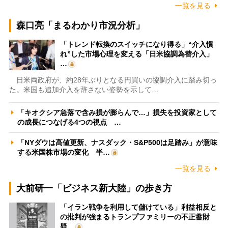
一覧を見る
森口亮「まるわかり市況分析」
「トレンド転換のスイッチになり得る」“介入慣
れ”した市場心理を変える「日米協調為替介入」
…
日米両政府が、約28年ぶりとなる円買いの協調介入に踏み切っ
た。米国も追加介入を辞さない姿勢を示して…
「キオクシア急落で含み損が膨らんで…」損失を投資家として
の成長につなげる4つの視点 …
「NYダウは高値更新、ナスダック・S&P500は足踏み」が意味
する米国株市場の変化 半…
一覧を見る
大前研一「ビジネス新大陸」の歩き方
「イラン戦争を利用して儲けている」利益相反と
の批判が強まるトランプファミリーの不正蓄財
疑…