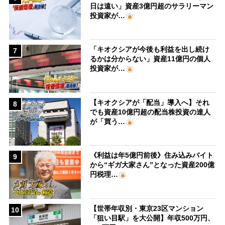
日は遠い」資産3億円超のサラリーマン
投資家が…
「キオクシアが今後も利益を出し続け
7
るかは分からない」資産11億円の個人
投資家が…
【キオクシアが「配当」導入へ】それ
8
でも資産10億円超の配当株投資の達人
が「買う…
《利益は年5億円前後》住み込みバイト
9
から“ギガ大家さん”となった資産200億
円税理…
【世帯年収別・東京23区マンション
10
「狙い目駅」を大公開】年収500万円、