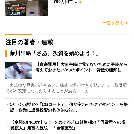
700万円で…
一覧を見る
注目の著者・連載
藤川里絵「さあ、投資を始めよう！」
【資産運用】大災害時に慌てないために平時から
備えておきたい3つのポイント「資産の棚卸し…
大規模な災害が起きると、株式市場が大きく動いたり、取引環
境が不安定になったりすることがある。一方…
5年ぶり改訂の「CGコード」、何が変わったのかポイントを解
説 企業に成長投資の具体的な説…
【令和のPKOか】GPIFをめぐる片山財務相の「円資産への投
資拡大」発言の波紋 「国債重視」…