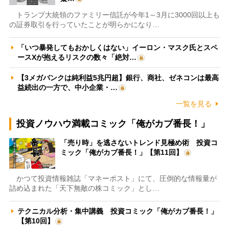
トランプ大統領のファミリー信託が今年1～3月に3000回以上も
の証券取引を行っていたことが明らかになり…
「いつ暴発してもおかしくはない」イーロン・マスク氏とスペ
ースXが抱えるリスクの数々「絶対…
【3メガバンクは純利益5兆円超】銀行、商社、ゼネコンは最高
益続出の一方で、中小企業・…
一覧を見る
投資ノウハウ満載コミック「俺がカブ番長！」
「売り時」を逃さないトレンド見極め術 投資コ
ミック「俺がカブ番長！」【第11回】
かつて投資情報雑誌「マネーポスト」にて、圧倒的な情報量が
詰め込まれた「天下無敵の株コミック」とし…
テクニカル分析・集中講義 投資コミック「俺がカブ番長！」
【第10回】