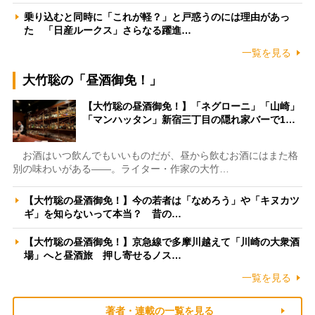
乗り込むと同時に「これが軽？」と戸惑うのには理由があっ
た 「日産ルークス」さらなる躍進…
一覧を見る
大竹聡の「昼酒御免！」
【大竹聡の昼酒御免！】「ネグローニ」「山崎」
「マンハッタン」新宿三丁目の隠れ家バーで1…
お酒はいつ飲んでもいいものだが、昼から飲むお酒にはまた格
別の味わいがある――。ライター・作家の大竹…
【大竹聡の昼酒御免！】今の若者は「なめろう」や「キヌカツ
ギ」を知らないって本当？ 昔の…
【大竹聡の昼酒御免！】京急線で多摩川越えて「川崎の大衆酒
場」へと昼酒旅 押し寄せるノス…
一覧を見る
著者・連載の一覧を見る