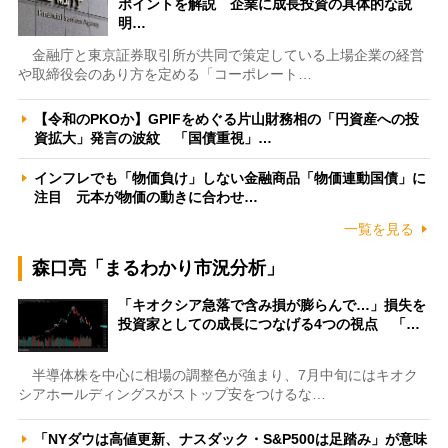
ポイントを解説 企業に成長投資の具体的な説
明…
金融庁と東京証券取引所が共同で策定している上場企業の経営
や取締役会のあり方を定める「コーポレート…
【令和のPKOか】GPIFをめぐる片山財務相の「円資産への投
資拡大」発言の波紋 「国債重視」…
インフレでも「物価負け」しない金融商品「物価連動国債」に
注目 元本が物価の動きに合わせ…
一覧を見る
森口亮「まるわかり市況分析」
「キオクシア急落で含み損が膨らんで…」損失を
投資家としての成長につなげる4つの視点 「…
半導体株を中心に相場の調整色が強まり、7月中旬にはキオク
シアホールディングスがストップ安をつけるな…
「NYダウは高値更新、ナスダック・S&P500は足踏み」が意味