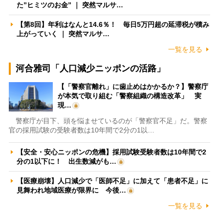
た”ヒミツのお金” ｜ 突然マルサ…
【第8回】年利はなんと14.6％！ 毎日5万円超の延滞税が積み
上がっていく ｜ 突然マルサ…
一覧を見る
河合雅司「人口減少ニッポンの活路」
【「警察官離れ」に歯止めはかかるか？】警察庁
が本気で取り組む「警察組織の構造改革」 実
現…
警察庁が目下、頭を悩ませているのが「警察官不足」だ。警察
官の採用試験の受験者数は10年間で2分の1以…
【安全・安心ニッポンの危機】採用試験受験者数は10年間で2
分の1以下に！ 出生数減がも…
【医療崩壊】人口減少で「医師不足」に加えて「患者不足」に
見舞われ地域医療が限界に 今後…
一覧を見る