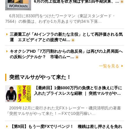
6月の売上低迷を吹き飛ばす第1四半期決算、…
6月3日に8330円をつけたワークマン（東証スタンダード・
7564）の株価は、わずか1カ月あまりで約34％下落…
三菱重工が「AIインフラの新たな主役」として再評価される気
運 エヌビディアとの提携でAI…
キオクシアHD「7万円割れからの急反発」は再びの上昇局面へ
の反転シグナルか？ 市場のムー…
一覧を見る
突然マルサがやって来た！
【最終回】1億6000万円の負債と引き換えに手に
入れたプライスレスな経験 ｜ 突然マルサがや…
2009年12月に発行された元FXトレーダー・磯貝清明氏の著書
『突然マルサがやって来た！～FXで10億円稼い…
【第9回】もう一度FXでリベンジ！ 種銭は差し押さえを免れ