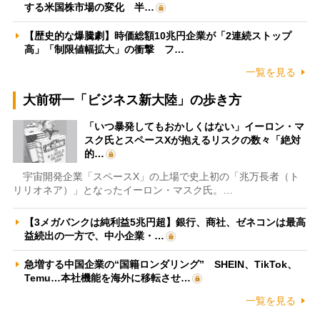
する米国株市場の変化 半…
【歴史的な爆騰劇】時価総額10兆円企業が「2連続ストップ
高」「制限値幅拡大」の衝撃 フ…
一覧を見る
大前研一「ビジネス新大陸」の歩き方
「いつ暴発してもおかしくはない」イーロン・マ
スク氏とスペースXが抱えるリスクの数々「絶対
的…
宇宙開発企業「スペースX」の上場で史上初の「兆万長者（ト
リリオネア）」となったイーロン・マスク氏。…
【3メガバンクは純利益5兆円超】銀行、商社、ゼネコンは最高
益続出の一方で、中小企業・…
急増する中国企業の“国籍ロンダリング” SHEIN、TikTok、
Temu…本社機能を海外に移転させ…
一覧を見る