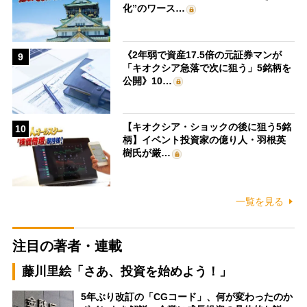
化”のワース…
《2年弱で資産17.5倍の元証券マンが
9
「キオクシア急落で次に狙う」5銘柄を
公開》10…
【キオクシア・ショックの後に狙う5銘
10
柄】イベント投資家の億り人・羽根英
樹氏が厳…
一覧を見る
注目の著者・連載
藤川里絵「さあ、投資を始めよう！」
5年ぶり改訂の「CGコード」、何が変わったのか