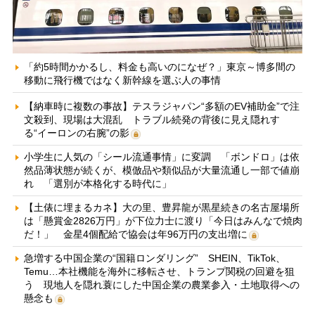
「約5時間かかるし、料金も高いのになぜ？」東京～博多間の
移動に飛行機ではなく新幹線を選ぶ人の事情
【納車時に複数の事故】テスラジャパン“多額のEV補助金”で注
文殺到、現場は大混乱 トラブル続発の背後に見え隠れす
る“イーロンの右腕”の影
小学生に人気の「シール流通事情」に変調 「ボンドロ」は依
然品薄状態が続くが、模倣品や類似品が大量流通し一部で値崩
れ 「選別が本格化する時代に」
【土俵に埋まるカネ】大の里、豊昇龍が黒星続きの名古屋場所
は「懸賞金2826万円」が下位力士に渡り「今日はみんなで焼肉
だ！」 金星4個配給で協会は年96万円の支出増に
急増する中国企業の“国籍ロンダリング” SHEIN、TikTok、
Temu…本社機能を海外に移転させ、トランプ関税の回避を狙
う 現地人を隠れ蓑にした中国企業の農業参入・土地取得への
懸念も