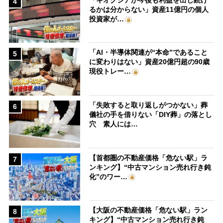
4
るかは分からない」資産11億円の個人
投資家が…
「AI・半導体関連が“本命”であること
5
に変わりはない」資産20億円超の90歳
現役トレー…
「失敗すると取り返しがつかない」葬
6
儀社の手を借りない「DIY葬」の落とし
穴 素人には…
【首都圏の不動産価格「危ない駅」ラ
7
ンキング】“中古マンション売れ行き鈍
化”のワー…
【大阪の不動産価格「危ない駅」ラン
8
キング】“中古マンション売れ行き鈍