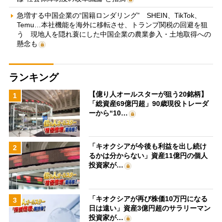
急増する中国企業の“国籍ロンダリング” SHEIN、TikTok、
Temu…本社機能を海外に移転させ、トランプ関税の回避を狙
う 現地人を隠れ蓑にした中国企業の農業参入・土地取得への
懸念も
ランキング
【億り人オールスターが狙う20銘柄】
1
「総資産69億円超」90歳現役トレーダ
ーから“10…
「キオクシアが今後も利益を出し続け
2
るかは分からない」資産11億円の個人
投資家が…
「キオクシアが再び株価10万円になる
3
日は遠い」資産3億円超のサラリーマン
投資家が…