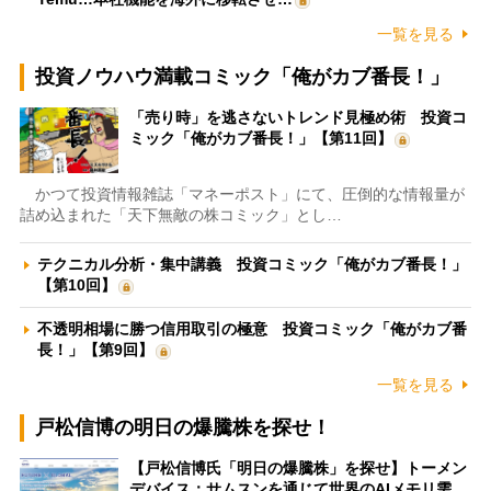
一覧を見る
投資ノウハウ満載コミック「俺がカブ番長！」
「売り時」を逃さないトレンド見極め術 投資コ
ミック「俺がカブ番長！」【第11回】
かつて投資情報雑誌「マネーポスト」にて、圧倒的な情報量が
詰め込まれた「天下無敵の株コミック」とし…
テクニカル分析・集中講義 投資コミック「俺がカブ番長！」
【第10回】
不透明相場に勝つ信用取引の極意 投資コミック「俺がカブ番
長！」【第9回】
一覧を見る
戸松信博の明日の爆騰株を探せ！
【戸松信博氏「明日の爆騰株」を探せ】トーメン
デバイス：サムスンを通じて世界のAIメモリ需