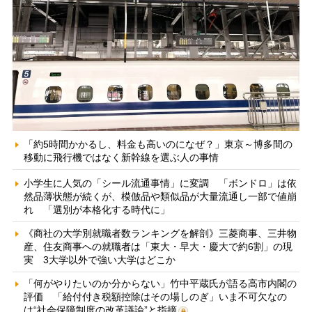
「約5時間かかるし、料金も高いのになぜ？」東京～博多間の
移動に飛行機ではなく新幹線を選ぶ人の事情
小学生に人気の「シール流通事情」に変調 「ボンドロ」は依
然品薄状態が続くが、模倣品や類似品が大量流通し一部で値崩
れ 「選別が本格化する時代に」
《商社の大学別就職者数ランキングを解剖》三菱商事、三井物
産、住友商事への就職者は「東大・早大・慶大で約6割」の現
実 3大学以外で強い大学はどこか
「何がやりたいのか分からない」竹中平蔵氏が語る高市内閣の
評価 「給付付き税額控除はその場しのぎ」いま不可欠なの
は“社会保障制度の改革議論”と指摘