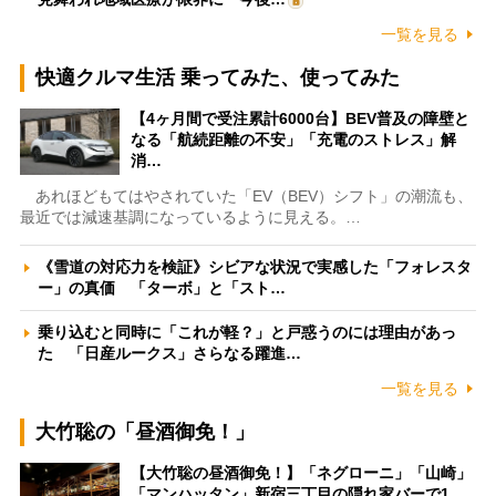
一覧を見る
快適クルマ生活 乗ってみた、使ってみた
【4ヶ月間で受注累計6000台】BEV普及の障壁と
なる「航続距離の不安」「充電のストレス」解
消…
あれほどもてはやされていた「EV（BEV）シフト」の潮流も、
最近では減速基調になっているように見える。…
《雪道の対応力を検証》シビアな状況で実感した「フォレスタ
ー」の真価 「ターボ」と「スト…
乗り込むと同時に「これが軽？」と戸惑うのには理由があっ
た 「日産ルークス」さらなる躍進…
一覧を見る
大竹聡の「昼酒御免！」
【大竹聡の昼酒御免！】「ネグローニ」「山崎」
「マンハッタン」新宿三丁目の隠れ家バーで1…