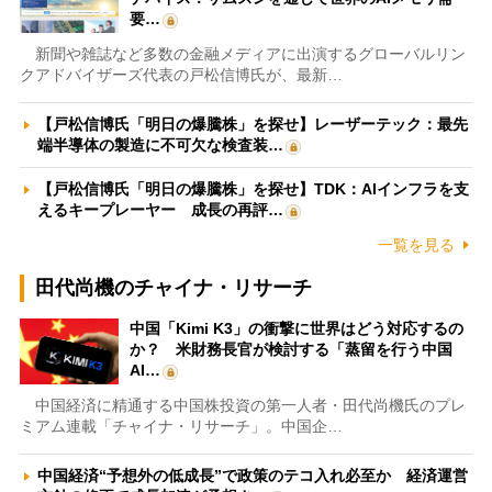
要…
新聞や雑誌など多数の金融メディアに出演するグローバルリン
クアドバイザーズ代表の戸松信博氏が、最新…
【戸松信博氏「明日の爆騰株」を探せ】レーザーテック：最先
端半導体の製造に不可欠な検査装…
【戸松信博氏「明日の爆騰株」を探せ】TDK：AIインフラを支
えるキープレーヤー 成長の再評…
一覧を見る
田代尚機のチャイナ・リサーチ
中国「Kimi K3」の衝撃に世界はどう対応するの
か？ 米財務長官が検討する「蒸留を行う中国
AI…
中国経済に精通する中国株投資の第一人者・田代尚機氏のプレ
ミアム連載「チャイナ・リサーチ」。中国企…
中国経済“予想外の低成長”で政策のテコ入れ必至か 経済運営