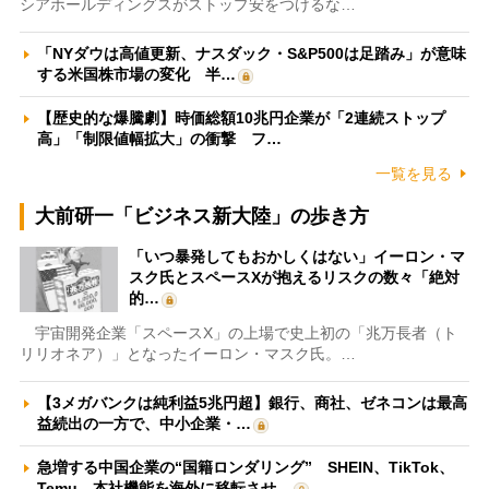
シアホールディングスがストップ安をつけるな…
「NYダウは高値更新、ナスダック・S&P500は足踏み」が意味
する米国株市場の変化 半…
【歴史的な爆騰劇】時価総額10兆円企業が「2連続ストップ
高」「制限値幅拡大」の衝撃 フ…
一覧を見る
大前研一「ビジネス新大陸」の歩き方
「いつ暴発してもおかしくはない」イーロン・マ
スク氏とスペースXが抱えるリスクの数々「絶対
的…
宇宙開発企業「スペースX」の上場で史上初の「兆万長者（ト
リリオネア）」となったイーロン・マスク氏。…
【3メガバンクは純利益5兆円超】銀行、商社、ゼネコンは最高
益続出の一方で、中小企業・…
急増する中国企業の“国籍ロンダリング” SHEIN、TikTok、
Temu…本社機能を海外に移転させ…