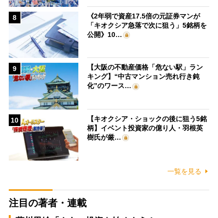
《2年弱で資産17.5倍の元証券マンが
8
「キオクシア急落で次に狙う」5銘柄を
公開》10…
【大阪の不動産価格「危ない駅」ラン
9
キング】“中古マンション売れ行き鈍
化”のワース…
【キオクシア・ショックの後に狙う5銘
10
柄】イベント投資家の億り人・羽根英
樹氏が厳…
一覧を見る
注目の著者・連載