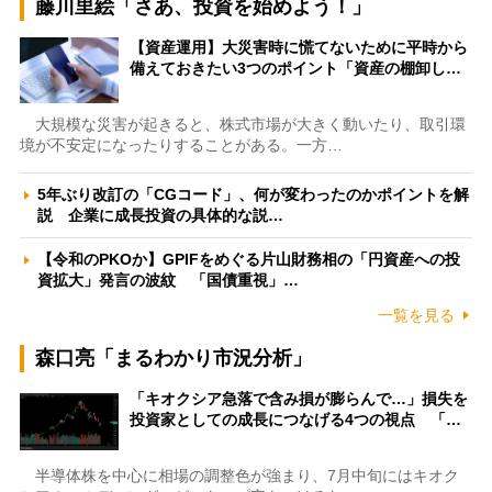
藤川里絵「さあ、投資を始めよう！」
【資産運用】大災害時に慌てないために平時から
備えておきたい3つのポイント「資産の棚卸し…
大規模な災害が起きると、株式市場が大きく動いたり、取引環
境が不安定になったりすることがある。一方…
5年ぶり改訂の「CGコード」、何が変わったのかポイントを解
説 企業に成長投資の具体的な説…
【令和のPKOか】GPIFをめぐる片山財務相の「円資産への投
資拡大」発言の波紋 「国債重視」…
一覧を見る
森口亮「まるわかり市況分析」
「キオクシア急落で含み損が膨らんで…」損失を
投資家としての成長につなげる4つの視点 「…
半導体株を中心に相場の調整色が強まり、7月中旬にはキオク