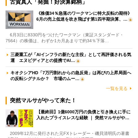
古賀真人「発掘！好決算銘柄」
《株価34％急落のワークマンに特大反転の期待》
6月の売上低迷を吹き飛ばす第1四半期決算、…
6月3日に8330円をつけたワークマン（東証スタンダード・
7564）の株価は、わずか1カ月あまりで約34％下落…
三菱重工が「AIインフラの新たな主役」として再評価される気
運 エヌビディアとの提携でAI…
キオクシアHD「7万円割れからの急反発」は再びの上昇局面へ
の反転シグナルか？ 市場のムー…
一覧を見る
突然マルサがやって来た！
【最終回】1億6000万円の負債と引き換えに手に
入れたプライスレスな経験 ｜ 突然マルサがや…
2009年12月に発行された元FXトレーダー・磯貝清明氏の著書