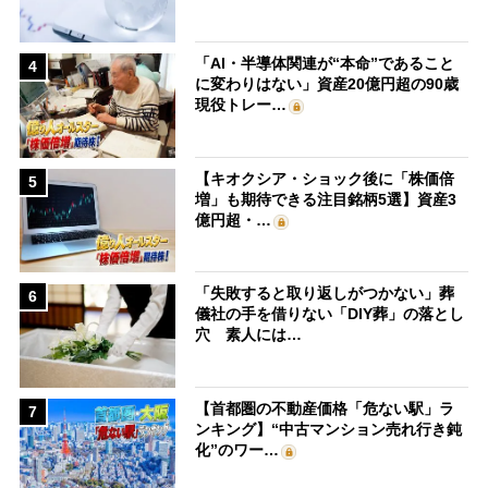
「AI・半導体関連が“本命”であること
4
に変わりはない」資産20億円超の90歳
現役トレー…
【キオクシア・ショック後に「株価倍
5
増」も期待できる注目銘柄5選】資産3
億円超・…
「失敗すると取り返しがつかない」葬
6
儀社の手を借りない「DIY葬」の落とし
穴 素人には…
【首都圏の不動産価格「危ない駅」ラ
7
ンキング】“中古マンション売れ行き鈍
化”のワー…