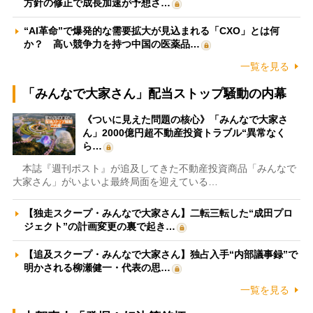
方針の修正で成長加速が予想さ…
“AI革命”で爆発的な需要拡大が見込まれる「CXO」とは何
か？ 高い競争力を持つ中国の医薬品…
一覧を見る
「みんなで大家さん」配当ストップ騒動の内幕
《ついに見えた問題の核心》「みんなで大家さ
ん」2000億円超不動産投資トラブル“異常なく
ら…
本誌『週刊ポスト』が追及してきた不動産投資商品「みんなで
大家さん」がいよいよ最終局面を迎えている…
【独走スクープ・みんなで大家さん】二転三転した“成田プロ
ジェクト”の計画変更の裏で起き…
【追及スクープ・みんなで大家さん】独占入手“内部議事録”で
明かされる柳瀬健一・代表の思…
一覧を見る