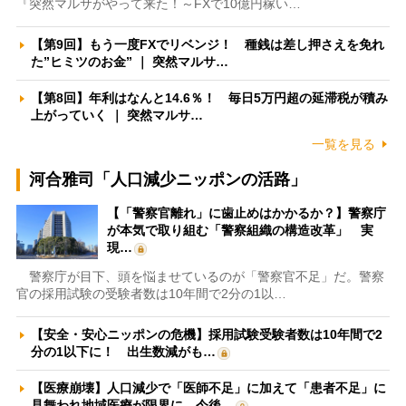
『突然マルサがやって来た！～FXで10億円稼い…
【第9回】もう一度FXでリベンジ！ 種銭は差し押さえを免れ
た”ヒミツのお金” ｜ 突然マルサ…
【第8回】年利はなんと14.6％！ 毎日5万円超の延滞税が積み
上がっていく ｜ 突然マルサ…
一覧を見る
河合雅司「人口減少ニッポンの活路」
【「警察官離れ」に歯止めはかかるか？】警察庁
が本気で取り組む「警察組織の構造改革」 実
現…
警察庁が目下、頭を悩ませているのが「警察官不足」だ。警察
官の採用試験の受験者数は10年間で2分の1以…
【安全・安心ニッポンの危機】採用試験受験者数は10年間で2
分の1以下に！ 出生数減がも…
【医療崩壊】人口減少で「医師不足」に加えて「患者不足」に
見舞われ地域医療が限界に 今後…