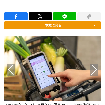
本文に戻る
イオン独自の取り組みも目立つ（写真はレジに並ばず精算できる
「